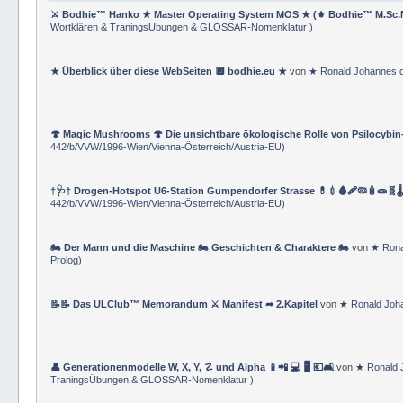
⚔ Bodhie™ Hanko ★ Master Operating System MOS ★ (⚜ Bodhie™ M.Sc.
Wortklären & TraningsÜbungen & GLOSSAR-Nomenklatur
)
★ Überblick über diese WebSeiten 🔲 bodhie.eu ★
von
★ Ronald Johannes 
🍄 Magic Mushrooms 🍄 Die unsichtbare ökologische Rolle von Psilocybin
442/b/VVW/1996-Wien/Vienna-Österreich/Austria-EU
)
†🩺† Drogen-Hotspot U6-Station Gumpendorfer Strasse 💊💉🩸🩹🦠🧴🧫🧬🌡
442/b/VVW/1996-Wien/Vienna-Österreich/Austria-EU
)
🏍 Der Mann und die Maschine 🏍 Geschichten & Charaktere 🏍
von
★ Rona
Prolog
)
📝📝 Das ULClub™ Memorandum ⚔ Manifest ➦ 2.Kapitel
von
★ Ronald Joh
👤 Generationenmodelle W, X, Y, ☡ und Alpha 📱📲 💻 🖥️ 💶🛋️
von
★ Ronald 
TraningsÜbungen & GLOSSAR-Nomenklatur
)