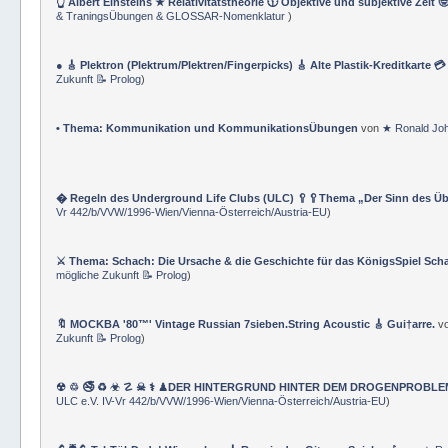
👆 Albert Einsteins ★ Relativitätstheorie 🕦 Objektive und subjektive Zeit 
& TraningsÜbungen & GLOSSAR-Nomenklatur
)
● 🎸 Plektron (Plektrum/Plektren/Fingerpicks) 🎸 Alte Plastik-Kreditkarte 
Zukunft 📝 Prolog
)
• Thema: Kommunikation und KommunikationsÜbungen
von
★ Ronald Jo
� Regeln des Underground Life Clubs (ULC) 🥄🥄Thema „Der Sinn des Ü
Vr 442/b/VVW/1996-Wien/Vienna-Österreich/Austria-EU
)
⚔ Thema: Schach: Die Ursache & die Geschichte für das KönigsSpiel Sch
mögliche Zukunft 📝 Prolog
)
🔖 MOCKBA '80™' Vintage Russian 7sieben.String Acoustic 🎸 Gui†arre.
v
Zukunft 📝 Prolog
)
☢ ♲ 🚭 ♻ ☣ ☡ ☠ ⚕ ♟DER HINTERGRUND HINTER DEM DROGENPROBLEM 🛰
ULC e.V. IV-Vr 442/b/VVW/1996-Wien/Vienna-Österreich/Austria-EU
)