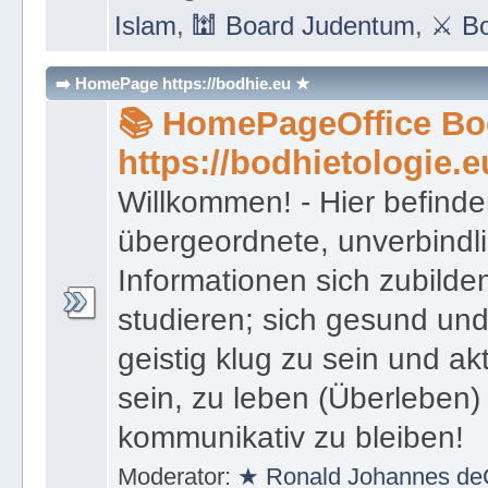
Islam
,
🕍 Board Judentum
,
⚔ Bo
➡️ HomePage https://bodhie.eu ★
📚 HomePageOffice Bod
https://bodhietologie.e
Willkommen! - Hier befinde
übergeordnete, unverbindl
Informationen sich zubilde
studieren; sich gesund und
geistig klug zu sein und akt
sein, zu leben (Überleben) 
kommunikativ zu bleiben!
Moderator:
★ Ronald Johannes de