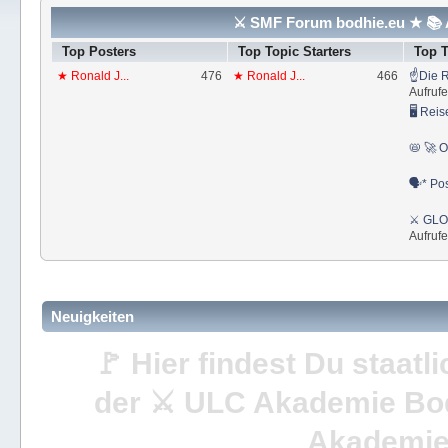
⚔ SMF Forum bodhie.eu ★ 📚 A
Top Posters
Top Topic Starters
Top 
★ Ronald J...
476
★ Ronald J...
466
☝Die R
Aufrufe
🖥 Reis
📛 🚀 O
🗣* Pos
⚔ GLOS
Aufrufe
Neuigkeiten
🚩 Hier findest Du staat
der ⚔ ULC Akademie Bo
Akademie 