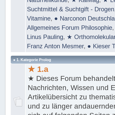
Suchtmittel & Suchtgift - Drogen
Vitamine
,
● Narconon Deutschl
Allgemeines Forum Philosophie
Linus Pauling
,
★ Orthomolekular
Franz Anton Mesmer
,
● Kieser T
● 1. Kategorie Prolog
★ 1.a
★ Dieses Forum behandel
Nachrichten, Wissen und E
Artikelübersicht zu themat
und zu länger andauernden