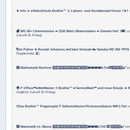
⚜ Info ⚔ eVolksSchule Bodhie™ ⚔ Lebens- und Sozialberater*innen †★†
🏬 WG 50+ Clementinium ➦ 1150 Wien UBahnstation ➦ Zimmer frei! .Ï🔲Ï.
v
Zukunft 📝 Prolog
)
🕴Der Fahrer ★ Ronald Johannes deClaire Schwab 🏍️ Yamaha RD 350 YPVS ⌚
Dopplerhütte 🛣
)
🔟 Mathematik Rechner 0️⃣1️⃣2️⃣3️⃣4️⃣5️⃣6️⃣7️⃣8️⃣9️⃣📟📟📟📟4.Teil🔜0️⃣0️⃣4️⃣✔️
v
🌍📌 Officer🛰WebMaster ⭐️ Bodhie™🔹ServiceMark℠ und neue Emojis 🔹 
mögliche Zukunft 📝 Prolog
)
‼️Das Bodhie™ Fragenspiel ⁉️ Selbstreflexion❔Kommunikation ✉✉ 2.Teil
v
🔟 Matematik vs. Masse 0️⃣1️⃣2️⃣3️⃣4️⃣5️⃣6️⃣7️⃣8️⃣9️⃣📟📟📟3.Teil 🔜 0️⃣0️⃣3️⃣✔️
vo