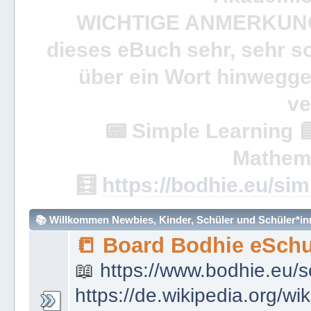
WICHTIGE ANMERKUN
dieses eBuch sehr, sehr so
über ein Wort hinweggeh
ve
📟
Simple Learning

Mathem
🧮
https://bodhie.eu/sim
📚 Willkommen Newbies, Kinder, Schüler und Schüler*inne
📒 Board Bodhie eSchu
📖
https://www.bodhie.eu/s
https://de.wikipedia.org/wi