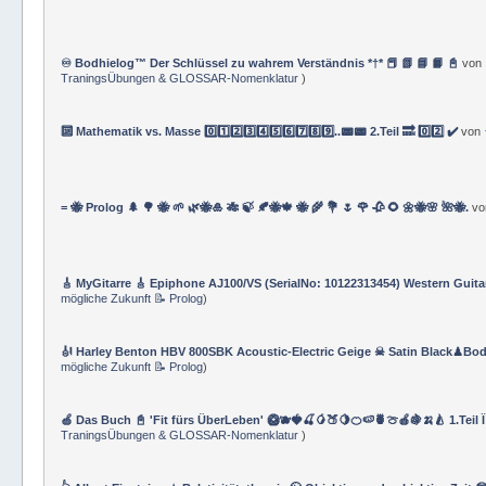
♾️ Bodhielog™ Der Schlüssel zu wahrem Verständnis *†* 📕 📗 📘 📙 📓
von
TraningsÜbungen & GLOSSAR-Nomenklatur
)
🔟 Mathematik vs. Masse 0️⃣1️⃣2️⃣3️⃣4️⃣5️⃣6️⃣7️⃣8️⃣9️⃣..📟📟 2.Teil 🔜 0️⃣2️⃣ ✔️
von
= 🐝 Prolog 🌲 🌳 🐝 🌱 🌿🐝🎍 🎋 🍃 🍂🐝🍁 🐝 🌾 💐 🌷 🌹 🥀 🌻 🌼🐝🌸 🌺🐝.
v
🎸 MyGitarre 🎸 Epiphone AJ100/VS (SerialNo: 10122313454) Western Guita
mögliche Zukunft 📝 Prolog
)
🎻 Harley Benton HBV 800SBK Acoustic-Electric Geige ☠ Satin Black♟Bod
mögliche Zukunft 📝 Prolog
)
🍏 Das Buch 📓 'Fit fürs ÜberLeben' 🥝🫐🍓🍒🥭🍑🍋🍊🍉🍍🍈🍎🍇🍌🍐 1.Teil 
TraningsÜbungen & GLOSSAR-Nomenklatur
)