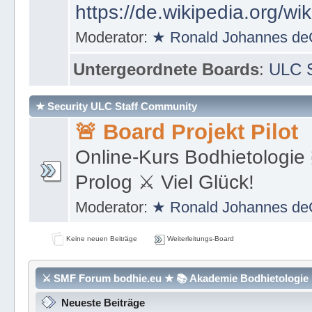
https://de.wikipedia.org/wi
Moderator:
★ Ronald Johannes de
Untergeordnete Boards
:
ULC S
★ Security ULC Staff Community
🚨 Board Projekt Pilot
Online-Kurs Bodhietologie 
Prolog ⚔ Viel Glück!
Moderator:
★ Ronald Johannes de
Keine neuen Beiträge
Weiterleitungs-Board
⚔ SMF Forum bodhie.eu ★ 📚 Akademie Bodhietologie ⚜
Neueste Beiträge