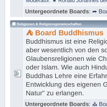
Moderator:
★ Ronald Johannes de
Untergeordnete Boards
:
➦ Boa
🏢 Religionen & Religionsgemeinschaften
⛺ Board Buddhismus
Buddhismus ist eine Religi
aber wesentlich von den 
Glaubensreligionen wie Ch
oder Islam. Wie auch Hind
Buddhas Lehre eine Erfahrun
Entwicklung des eigenen G
Natur" zu erlangen.
Untergeordnete Boards
:
⛪ Boa