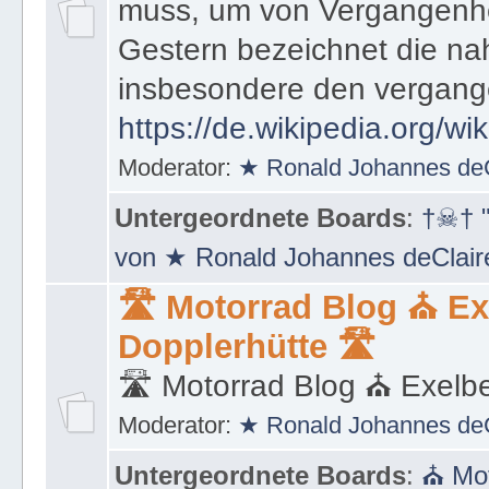
muss, um von Vergangenhe
Gestern bezeichnet die na
insbesondere den vergang
https://de.wikipedia.org/wi
Moderator:
★ Ronald Johannes de
Untergeordnete Boards
:
†☠† "
von ★ Ronald Johannes deClai
🛣 Motorrad Blog ⛪ Ex
Dopplerhütte 🛣
🛣 Motorrad Blog ⛪ Exelbe
Moderator:
★ Ronald Johannes de
Untergeordnete Boards
:
⛪ Mot