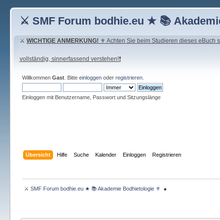
⚔ SMF Forum bodhie.eu ★ 📚 Akademie
⚔
WICHTIGE ANMERKUNG!
⚜ Achten Sie beim Studieren dieses eBuch seh
vollständig, sinnerfassend verstehen!❗
Willkommen
Gast
. Bitte
einloggen
oder
registrieren
.
Einloggen mit Benutzername, Passwort und Sitzungslänge
Übersicht
Hilfe
Suche
Kalender
Einloggen
Registrieren
 ⚔ SMF Forum bodhie.eu ★ 📚 Akademie Bodhietologie ⚜  ● 