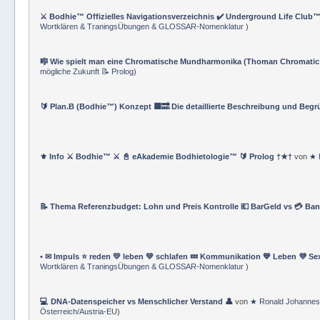
⚔️ Bodhie™ Offizielles Navigationsverzeichnis ✔️ Underground Life Club™
Wortklären & TraningsÜbungen & GLOSSAR-Nomenklatur
)
🎼 Wie spielt man eine Chromatische Mundharmonika (Thoman Chromatic
mögliche Zukunft 📝 Prolog
)
🔰 Plan.B (Bodhie™) Konzept 🟪🔜 Die detaillierte Beschreibung und Beg
⚜ Info ⚔ Bodhie™ ⚔ 📓 eAkademie Bodhietologie™ 🔰 Prolog †★†
von
★ 
📝 Thema Referenzbudget: Lohn und Preis Kontrolle 💶 BarGeld vs 💳 Ba
• ✉ Impuls ⭐️ reden 💛 leben 💚 schlafen 💤 Kommunikation 💙 Leben 💜 Se
Wortklären & TraningsÜbungen & GLOSSAR-Nomenklatur
)
💻 DNA-Datenspeicher vs Menschlicher Verstand 👤
von
★ Ronald Johannes
Österreich/Austria-EU
)