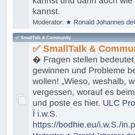
kannst und dann auch wie 
kannst.
Moderator:
★ Ronald Johannes de
✅ SmallTalk & Community
✅ SmallTalk & Commun
� Fragen stellen bedeutet
gewinnen und Probleme be
wollen! „Wieso, weshalb, w
vergessen, worauf es bei
und poste es hier.
ULC Pro
Ï
i.w.S.
https://bodhie.eu/i.w.S./in.