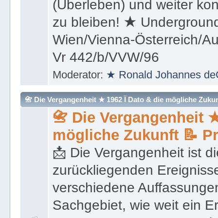
(Überleben) und weiter kon
zu bleiben! ★ Underground
Wien/Vienna-Österreich/Aus
Vr 442/b/VVW/96
Moderator:
★ Ronald Johannes de
📇 Die Vergangenheit ★ 1962 Ï Dato & die mögliche Zukunft 
📇 Die Vergangenheit ★
mögliche Zukunft 📝 P
📩 Die Vergangenheit ist di
zurückliegenden Ereignisse
verschiedene Auffassungen
Sachgebiet, wie weit ein E