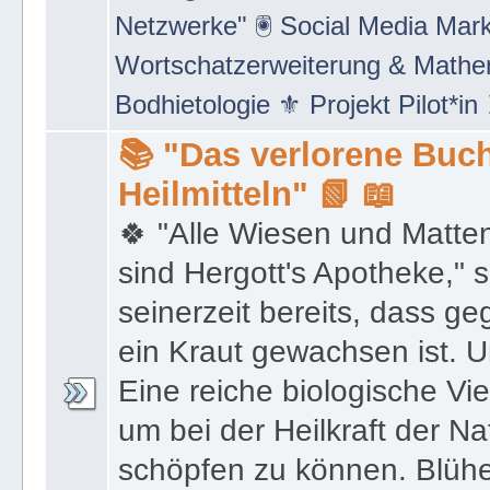
Netzwerke" 🖲 Social Media Mar
Wortschatzerweiterung & Math
Bodhietologie ⚜ Projekt Pilot*in
📚 "Das verlorene Buch
Heilmitteln" 📗 📖
🍀 "Alle Wiesen und Matte
sind Hergott's Apotheke," 
seinerzeit bereits, dass 
ein Kraut gewachsen ist. U
Eine reiche biologische Vie
um bei der Heilkraft der N
schöpfen zu können. Blüh