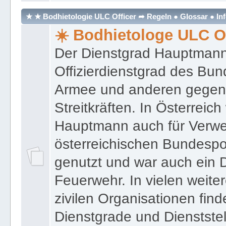
★ ★ Bodhietologie ULC Officer ➦ Regeln ● Glossar ● In
☀️ Bodhietologe ULC Of
Der Dienstgrad Hauptmann (
Offizierdienstgrad des Bu
Armee und anderen gegenw
Streitkräften. In Österreic
Hauptmann auch für Verwe
österreichischen Bundespo
genutzt und war auch ein 
Feuerwehr. In vielen weiter
zivilen Organisationen find
Dienstgrade und Dienstste