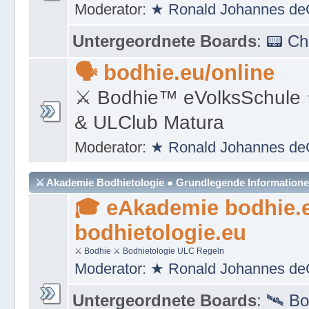
Moderator:
★ Ronald Johannes de
Untergeordnete Boards
:
📟 C
🗣 bodhie.eu/online
⚔ Bodhie™ eVolksSchule
& ULClub Matura
Moderator:
★ Ronald Johannes de
⚔ Akademie Bodhietologie ● Grundlegende Information
🎓 eAkademie bodhie.
bodhietologie.eu
⚔
Bodhie
⚔ Bodhietologie
ULC Regeln
Moderator:
★ Ronald Johannes de
Untergeordnete Boards
:
🛰 Bo