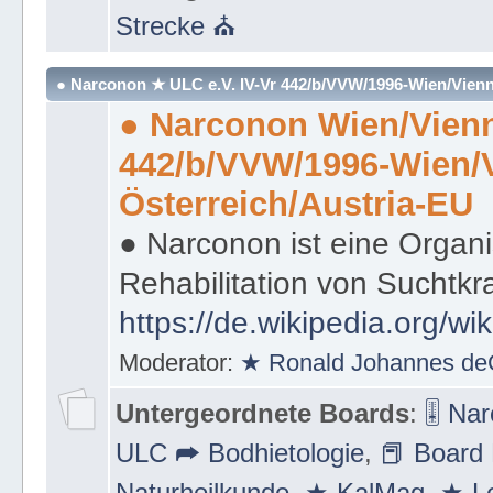
Strecke ⛪
● Narconon ★ ULC e.V. IV-Vr 442/b/VVW/1996-Wien/Vienn
● Narconon Wien/Vienn
442/b/VVW/1996-Wien/
Österreich/Austria-EU
● Narconon ist eine Organi
Rehabilitation von Suchtkr
https://de.wikipedia.org/wi
Moderator:
★ Ronald Johannes de
Untergeordnete Boards
:
🎚 Na
ULC ➦ Bodhietologie
,
📕 Board 
Naturheilkunde
,
★ KalMag
,
★ Le