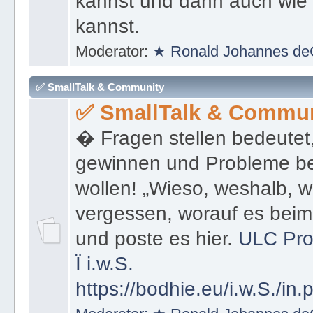
kannst und dann auch wie 
kannst.
Moderator:
★ Ronald Johannes de
✅ SmallTalk & Community
✅ SmallTalk & Commun
� Fragen stellen bedeutet
gewinnen und Probleme be
wollen! „Wieso, weshalb, w
vergessen, worauf es bei
und poste es hier.
ULC Pro
Ï
i.w.S.
https://bodhie.eu/i.w.S./in.