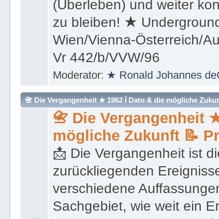
(Überleben) und weiter kon
zu bleiben! ★ Underground
Wien/Vienna-Österreich/Aus
Vr 442/b/VVW/96
Moderator:
★ Ronald Johannes de
📇 Die Vergangenheit ★ 1962 Ï Dato & die mögliche Zukunft 
📇 Die Vergangenheit ★
mögliche Zukunft 📝 P
📩 Die Vergangenheit ist di
zurückliegenden Ereignisse
verschiedene Auffassungen
Sachgebiet, wie weit ein E