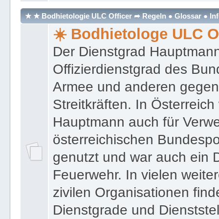
★ ★ Bodhietologie ULC Officer ➦ Regeln ● Glossar ● In
☀️ Bodhietologe ULC Of
Der Dienstgrad Hauptmann (
Offizierdienstgrad des Bu
Armee und anderen gegenw
Streitkräften. In Österreic
Hauptmann auch für Verwe
österreichischen Bundespo
genutzt und war auch ein 
Feuerwehr. In vielen weiter
zivilen Organisationen find
Dienstgrade und Dienstste