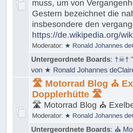
muss, um von Vergangenhe
Gestern bezeichnet die na
insbesondere den vergang
https://de.wikipedia.org/wi
Moderator:
★ Ronald Johannes de
Untergeordnete Boards
:
†☠† "
von ★ Ronald Johannes deClai
🛣 Motorrad Blog ⛪ Ex
Dopplerhütte 🛣
🛣 Motorrad Blog ⛪ Exelbe
Moderator:
★ Ronald Johannes de
Untergeordnete Boards
:
⛪ Mot