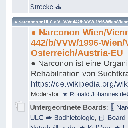
Strecke ⛪
● Narconon ★ ULC e.V. IV-Vr 442/b/VVW/1996-Wien/Vienn
● Narconon Wien/Vienn
442/b/VVW/1996-Wien/
Österreich/Austria-EU
● Narconon ist eine Organi
Rehabilitation von Suchtkr
https://de.wikipedia.org/wi
Moderator:
★ Ronald Johannes de
Untergeordnete Boards
:
🎚 Na
ULC ➦ Bodhietologie
,
📕 Board 
Naturheilkunde
,
★ KalMag
,
★ Le