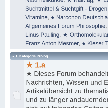
Suchtmittel & Suchtgift - Drogen
Vitamine
,
● Narconon Deutschl
Allgemeines Forum Philosophie
Linus Pauling
,
★ Orthomolekular
Franz Anton Mesmer
,
● Kieser T
● 1. Kategorie Prolog
★ 1.a
★ Dieses Forum behandel
Nachrichten, Wissen und E
Artikelübersicht zu themat
und zu länger andauernden