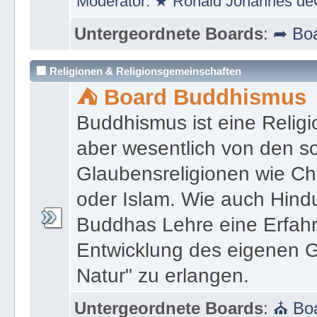
Moderator:
★ Ronald Johannes de
Untergeordnete Boards
:
➦ Boa
🏢 Religionen & Religionsgemeinschaften
⛺ Board Buddhismus
Buddhismus ist eine Religi
aber wesentlich von den 
Glaubensreligionen wie Ch
oder Islam. Wie auch Hind
Buddhas Lehre eine Erfahrun
Entwicklung des eigenen G
Natur" zu erlangen.
Untergeordnete Boards
:
⛪ Boa