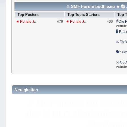
⚔ SMF Forum bodhie.eu ★ 📚 A
Top Posters
Top Topic Starters
Top 
★ Ronald J...
476
★ Ronald J...
466
☝Die R
Aufrufe
🖥 Reis
📛 🚀 O
🗣* Pos
⚔ GLOS
Aufrufe
Neuigkeiten
🚩 Hier findest Du staat
der ⚔ ULC Akademie Bo
Akademie 