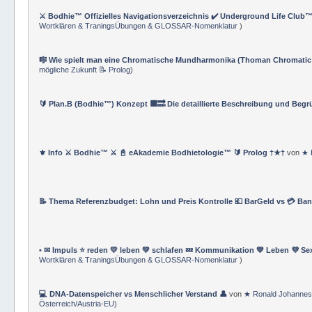
⚔️ Bodhie™ Offizielles Navigationsverzeichnis ✔️ Underground Life Club™
Wortklären & TraningsÜbungen & GLOSSAR-Nomenklatur
)
🎼 Wie spielt man eine Chromatische Mundharmonika (Thoman Chromatic
mögliche Zukunft 📝 Prolog
)
🔰 Plan.B (Bodhie™) Konzept 🟪🔜 Die detaillierte Beschreibung und Beg
⚜ Info ⚔ Bodhie™ ⚔ 📓 eAkademie Bodhietologie™ 🔰 Prolog †★†
von
★ 
📝 Thema Referenzbudget: Lohn und Preis Kontrolle 💶 BarGeld vs 💳 Ba
• ✉ Impuls ⭐️ reden 💛 leben 💚 schlafen 💤 Kommunikation 💙 Leben 💜 Se
Wortklären & TraningsÜbungen & GLOSSAR-Nomenklatur
)
💻 DNA-Datenspeicher vs Menschlicher Verstand 👤
von
★ Ronald Johannes
Österreich/Austria-EU
)