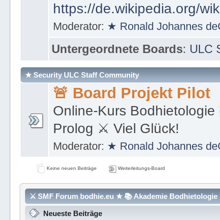
https://de.wikipedia.org/wi
Moderator:
★ Ronald Johannes de
Untergeordnete Boards
:
ULC S
★ Security ULC Staff Community
🚨 Board Projekt Pilot
Online-Kurs Bodhietologie 
Prolog ⚔ Viel Glück!
Moderator:
★ Ronald Johannes de
Keine neuen Beiträge
Weiterleitungs-Board
⚔ SMF Forum bodhie.eu ★ 📚 Akademie Bodhietologie ⚜
Neueste Beiträge