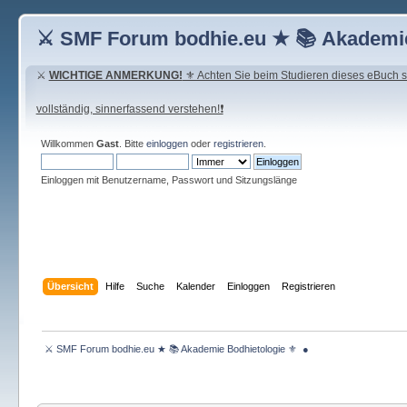
⚔ SMF Forum bodhie.eu ★ 📚 Akademie
⚔
WICHTIGE ANMERKUNG!
⚜ Achten Sie beim Studieren dieses eBuch seh
vollständig, sinnerfassend verstehen!❗
Willkommen
Gast
. Bitte
einloggen
oder
registrieren
.
Einloggen mit Benutzername, Passwort und Sitzungslänge
Übersicht
Hilfe
Suche
Kalender
Einloggen
Registrieren
 ⚔ SMF Forum bodhie.eu ★ 📚 Akademie Bodhietologie ⚜  ● 