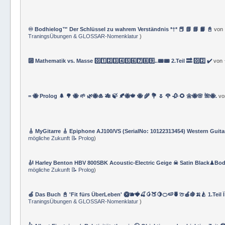
♾️ Bodhielog™ Der Schlüssel zu wahrem Verständnis *†* 📕 📗 📘 📙 📓
von
TraningsÜbungen & GLOSSAR-Nomenklatur
)
🔟 Mathematik vs. Masse 0️⃣1️⃣2️⃣3️⃣4️⃣5️⃣6️⃣7️⃣8️⃣9️⃣..📟📟 2.Teil 🔜 0️⃣2️⃣ ✔️
von
= 🐝 Prolog 🌲 🌳 🐝 🌱 🌿🐝🎍 🎋 🍃 🍂🐝🍁 🐝 🌾 💐 🌷 🌹 🥀 🌻 🌼🐝🌸 🌺🐝.
v
🎸 MyGitarre 🎸 Epiphone AJ100/VS (SerialNo: 10122313454) Western Guita
mögliche Zukunft 📝 Prolog
)
🎻 Harley Benton HBV 800SBK Acoustic-Electric Geige ☠ Satin Black♟Bod
mögliche Zukunft 📝 Prolog
)
🍏 Das Buch 📓 'Fit fürs ÜberLeben' 🥝🫐🍓🍒🥭🍑🍋🍊🍉🍍🍈🍎🍇🍌🍐 1.Teil 
TraningsÜbungen & GLOSSAR-Nomenklatur
)