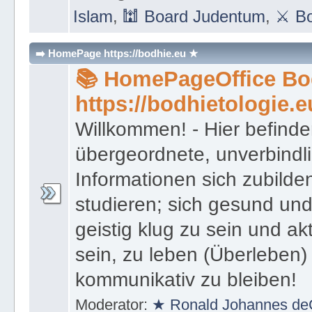
Islam
,
🕍 Board Judentum
,
⚔ Bo
➡️ HomePage https://bodhie.eu ★
📚 HomePageOffice Bod
https://bodhietologie.e
Willkommen! - Hier befinde
übergeordnete, unverbindl
Informationen sich zubilde
studieren; sich gesund und
geistig klug zu sein und akt
sein, zu leben (Überleben) 
kommunikativ zu bleiben!
Moderator:
★ Ronald Johannes de