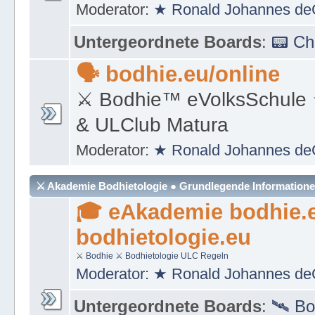
Moderator:
★ Ronald Johannes de
Untergeordnete Boards
:
📟 C
🗣 bodhie.eu/online
⚔ Bodhie™ eVolksSchule
& ULClub Matura
Moderator:
★ Ronald Johannes de
⚔ Akademie Bodhietologie ● Grundlegende Information
🎓 eAkademie bodhie.
bodhietologie.eu
⚔
Bodhie
⚔ Bodhietologie
ULC Regeln
Moderator:
★ Ronald Johannes de
Untergeordnete Boards
:
🛰 Bo