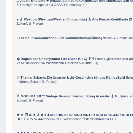
👆 Albert Einsteins ★ Relativitätstheorie 🕦 Objektive und subjektive Zeit 
& TraningsÜbungen & GLOSSAR-Nomenklatur
)
● 🎸 Plektron (Plektrum/Plektren/Fingerpicks) 🎸 Alte Plastik-Kreditkarte 
Zukunft 📝 Prolog
)
• Thema: Kommunikation und KommunikationsÜbungen
von
★ Ronald Jo
� Regeln des Underground Life Clubs (ULC) 🥄🥄Thema „Der Sinn des Ü
Vr 442/b/VVW/1996-Wien/Vienna-Österreich/Austria-EU
)
⚔ Thema: Schach: Die Ursache & die Geschichte für das KönigsSpiel Sch
mögliche Zukunft 📝 Prolog
)
🔖 MOCKBA '80™' Vintage Russian 7sieben.String Acoustic 🎸 Gui†arre.
v
Zukunft 📝 Prolog
)
☢ ♲ 🚭 ♻ ☣ ☡ ☠ ⚕ ♟DER HINTERGRUND HINTER DEM DROGENPROBLEM 🛰
ULC e.V. IV-Vr 442/b/VVW/1996-Wien/Vienna-Österreich/Austria-EU
)