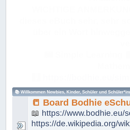
WICHTIGE ANMERKUN
dieses eBuch sehr, sehr so
über ein Wort hinweggeh
ve
📟
Simple Learning

Mathem
🧮
https://bodhie.eu/sim
📚 Willkommen Newbies, Kinder, Schüler und Schüler*inne
📒 Board Bodhie eSchu
📖
https://www.bodhie.eu/s
https://de.wikipedia.org/wi