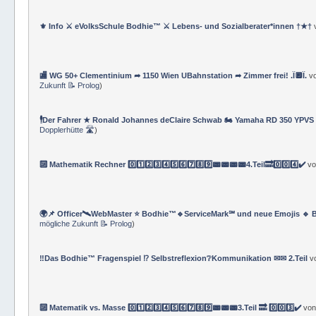
⚜ Info ⚔ eVolksSchule Bodhie™ ⚔ Lebens- und Sozialberater*innen †★†
🏬 WG 50+ Clementinium ➦ 1150 Wien UBahnstation ➦ Zimmer frei! .Ï🔲Ï.
v
Zukunft 📝 Prolog
)
🕴Der Fahrer ★ Ronald Johannes deClaire Schwab 🏍️ Yamaha RD 350 YPVS ⌚
Dopplerhütte 🛣
)
🔟 Mathematik Rechner 0️⃣1️⃣2️⃣3️⃣4️⃣5️⃣6️⃣7️⃣8️⃣9️⃣📟📟📟📟4.Teil🔜0️⃣0️⃣4️⃣✔️
v
🌍📌 Officer🛰WebMaster ⭐️ Bodhie™🔹ServiceMark℠ und neue Emojis 🔹 
mögliche Zukunft 📝 Prolog
)
‼️Das Bodhie™ Fragenspiel ⁉️ Selbstreflexion❔Kommunikation ✉✉ 2.Teil
v
🔟 Matematik vs. Masse 0️⃣1️⃣2️⃣3️⃣4️⃣5️⃣6️⃣7️⃣8️⃣9️⃣📟📟📟3.Teil 🔜 0️⃣0️⃣3️⃣✔️
vo