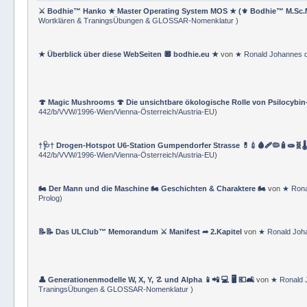
⚔ Bodhie™ Hanko ★ Master Operating System MOS ★ (⚜ Bodhie™ M.Sc.
Wortklären & TraningsÜbungen & GLOSSAR-Nomenklatur
)
★ Überblick über diese WebSeiten 🔲 bodhie.eu ★
von
★ Ronald Johannes 
🍄 Magic Mushrooms 🍄 Die unsichtbare ökologische Rolle von Psilocybin
442/b/VVW/1996-Wien/Vienna-Österreich/Austria-EU
)
†🩺† Drogen-Hotspot U6-Station Gumpendorfer Strasse 💊💉🩸🩹🦠🧴🧫🧬🌡
442/b/VVW/1996-Wien/Vienna-Österreich/Austria-EU
)
🏍 Der Mann und die Maschine 🏍 Geschichten & Charaktere 🏍
von
★ Rona
Prolog
)
📝📝 Das ULClub™ Memorandum ⚔ Manifest ➦ 2.Kapitel
von
★ Ronald Joh
👤 Generationenmodelle W, X, Y, ☡ und Alpha 📱📲 💻 🖥️ 💶🛋️
von
★ Ronald 
TraningsÜbungen & GLOSSAR-Nomenklatur
)