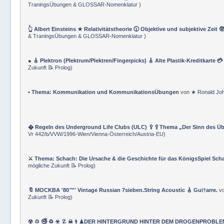
TraningsÜbungen & GLOSSAR-Nomenklatur
)
👆 Albert Einsteins ★ Relativitätstheorie 🕦 Objektive und subjektive Zeit 
& TraningsÜbungen & GLOSSAR-Nomenklatur
)
● 🎸 Plektron (Plektrum/Plektren/Fingerpicks) 🎸 Alte Plastik-Kreditkarte 
Zukunft 📝 Prolog
)
• Thema: Kommunikation und KommunikationsÜbungen
von
★ Ronald Jo
� Regeln des Underground Life Clubs (ULC) 🥄🥄Thema „Der Sinn des Ü
Vr 442/b/VVW/1996-Wien/Vienna-Österreich/Austria-EU
)
⚔ Thema: Schach: Die Ursache & die Geschichte für das KönigsSpiel Sch
mögliche Zukunft 📝 Prolog
)
🔖 MOCKBA '80™' Vintage Russian 7sieben.String Acoustic 🎸 Gui†arre.
v
Zukunft 📝 Prolog
)
☢ ♲ 🚭 ♻ ☣ ☡ ☠ ⚕ ♟DER HINTERGRUND HINTER DEM DROGENPROBLEM 🛰