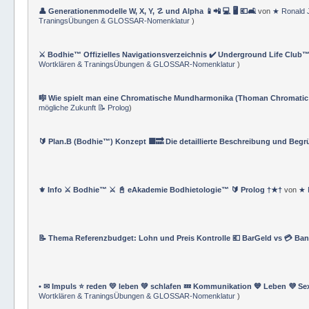
👤 Generationenmodelle W, X, Y, ☡ und Alpha 📱📲 💻 🖥️ 💶🛋️
von
★ Ronald 
TraningsÜbungen & GLOSSAR-Nomenklatur
)
⚔️ Bodhie™ Offizielles Navigationsverzeichnis ✔️ Underground Life Club™
Wortklären & TraningsÜbungen & GLOSSAR-Nomenklatur
)
🎼 Wie spielt man eine Chromatische Mundharmonika (Thoman Chromatic
mögliche Zukunft 📝 Prolog
)
🔰 Plan.B (Bodhie™) Konzept 🟪🔜 Die detaillierte Beschreibung und Beg
⚜ Info ⚔ Bodhie™ ⚔ 📓 eAkademie Bodhietologie™ 🔰 Prolog †★†
von
★ 
📝 Thema Referenzbudget: Lohn und Preis Kontrolle 💶 BarGeld vs 💳 Ba
• ✉ Impuls ⭐️ reden 💛 leben 💚 schlafen 💤 Kommunikation 💙 Leben 💜 Se
Wortklären & TraningsÜbungen & GLOSSAR-Nomenklatur
)