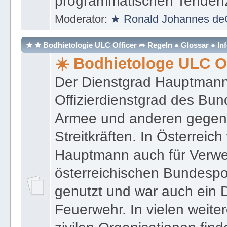
programmatischen Tenden
Moderator:
★ Ronald Johannes de
★ ★ Bodhietologie ULC Officer ➦ Regeln ● Glossar ● In
☀️ Bodhietologe ULC Of
Der Dienstgrad Hauptmann (
Offizierdienstgrad des Bu
Armee und anderen gegenw
Streitkräften. In Österreic
Hauptmann auch für Verwe
österreichischen Bundespo
genutzt und war auch ein 
Feuerwehr. In vielen weiter