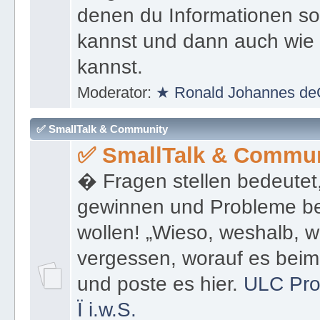
denen du Informationen sof
kannst und dann auch wie 
kannst.
Moderator:
★ Ronald Johannes de
✅ SmallTalk & Community
✅ SmallTalk & Commun
� Fragen stellen bedeutet
gewinnen und Probleme be
wollen! „Wieso, weshalb, w
vergessen, worauf es bei
und poste es hier.
ULC Pro
Ï
i.w.S.