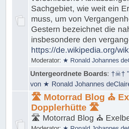
Sachgebiet, wie weit ein E
muss, um von Vergangenhe
Gestern bezeichnet die na
insbesondere den vergang
https://de.wikipedia.org/wi
Moderator:
★ Ronald Johannes de
Untergeordnete Boards
:
†☠† "
von ★ Ronald Johannes deClai
🛣 Motorrad Blog ⛪ Ex
Dopplerhütte 🛣
🛣 Motorrad Blog ⛪ Exelbe
Moderator:
★ Ronald Johannes de