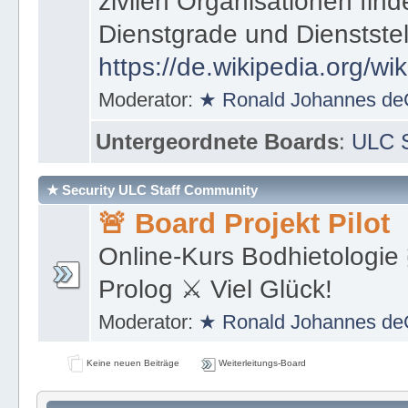
zivilen Organisationen find
Dienstgrade und Dienstste
https://de.wikipedia.org/wi
Moderator:
★ Ronald Johannes de
Untergeordnete Boards
:
ULC S
★ Security ULC Staff Community
🚨 Board Projekt Pilot
Online-Kurs Bodhietologie 
Prolog ⚔ Viel Glück!
Moderator:
★ Ronald Johannes de
Keine neuen Beiträge
Weiterleitungs-Board