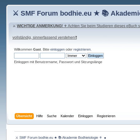
⚔ SMF Forum bodhie.eu ★ 📚 Akademie
⚔
WICHTIGE ANMERKUNG!
⚜ Achten Sie beim Studieren dieses eBuch seh
vollständig, sinnerfassend verstehen!❗
Willkommen
Gast
. Bitte
einloggen
oder
registrieren
.
Einloggen mit Benutzername, Passwort und Sitzungslänge
Übersicht
Hilfe
Suche
Kalender
Einloggen
Registrieren
 ⚔ SMF Forum bodhie.eu ★ 📚 Akademie Bodhietologie ⚜  ● 