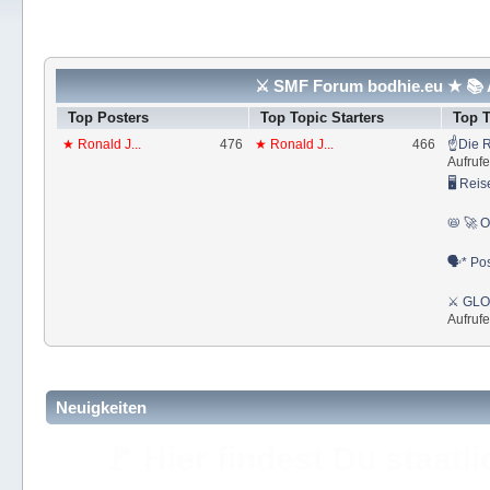
⚔ SMF Forum bodhie.eu ★ 📚 A
Top Posters
Top Topic Starters
Top 
★ Ronald J...
476
★ Ronald J...
466
☝Die R
Aufrufe
🖥 Reis
📛 🚀 O
🗣* Pos
⚔ GLOS
Aufrufe
Neuigkeiten
🚩 Hier findest Du staat