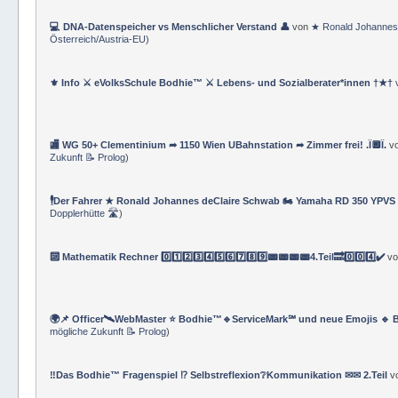
💻 DNA-Datenspeicher vs Menschlicher Verstand 👤
von
★ Ronald Johannes
Österreich/Austria-EU
)
⚜ Info ⚔ eVolksSchule Bodhie™ ⚔ Lebens- und Sozialberater*innen †★†
🏬 WG 50+ Clementinium ➦ 1150 Wien UBahnstation ➦ Zimmer frei! .Ï🔲Ï.
v
Zukunft 📝 Prolog
)
🕴Der Fahrer ★ Ronald Johannes deClaire Schwab 🏍️ Yamaha RD 350 YPVS ⌚
Dopplerhütte 🛣
)
🔟 Mathematik Rechner 0️⃣1️⃣2️⃣3️⃣4️⃣5️⃣6️⃣7️⃣8️⃣9️⃣📟📟📟📟4.Teil🔜0️⃣0️⃣4️⃣✔️
v
🌍📌 Officer🛰WebMaster ⭐️ Bodhie™🔹ServiceMark℠ und neue Emojis 🔹 
mögliche Zukunft 📝 Prolog
)
‼️Das Bodhie™ Fragenspiel ⁉️ Selbstreflexion❔Kommunikation ✉✉ 2.Teil
v