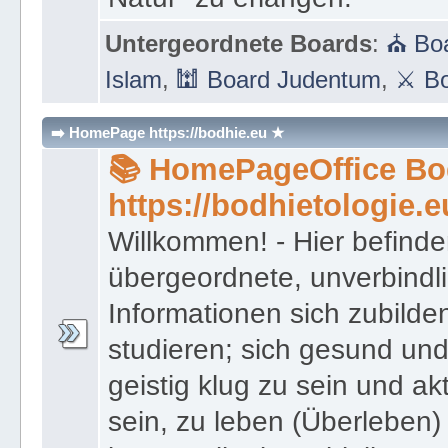
Untergeordnete Boards
:
⛪ Boa
Islam
,
🕍 Board Judentum
,
⚔ Bo
➡️ HomePage https://bodhie.eu ★
📚 HomePageOffice Bod
https://bodhietologie.e
Willkommen! - Hier befinde
übergeordnete, unverbindl
Informationen sich zubilde
studieren; sich gesund und
geistig klug zu sein und akt
sein, zu leben (Überleben) 