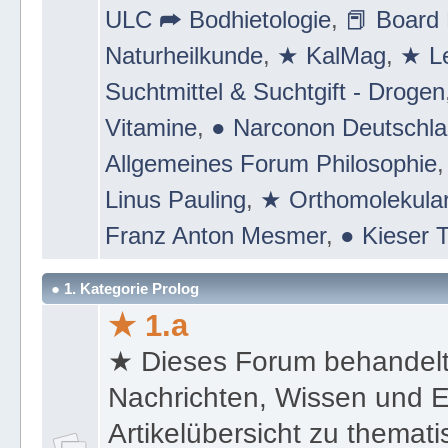
ULC ➦ Bodhietologie
,
📕 Board 
Naturheilkunde
,
★ KalMag
,
★ Le
Suchtmittel & Suchtgift - Drogen
Vitamine
,
● Narconon Deutschl
Allgemeines Forum Philosophie
Linus Pauling
,
★ Orthomolekular
Franz Anton Mesmer
,
● Kieser T
● 1. Kategorie Prolog
★ 1.a
★ Dieses Forum behandel
Nachrichten, Wissen und E
Artikelübersicht zu themat