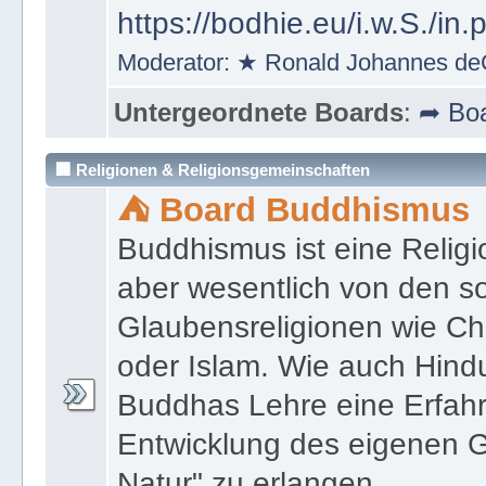
https://bodhie.eu/i.w.S./in.
Moderator:
★ Ronald Johannes de
Untergeordnete Boards
:
➦ Boa
🏢 Religionen & Religionsgemeinschaften
⛺ Board Buddhismus
Buddhismus ist eine Religi
aber wesentlich von den 
Glaubensreligionen wie Ch
oder Islam. Wie auch Hind
Buddhas Lehre eine Erfahrun
Entwicklung des eigenen G
Natur" zu erlangen.