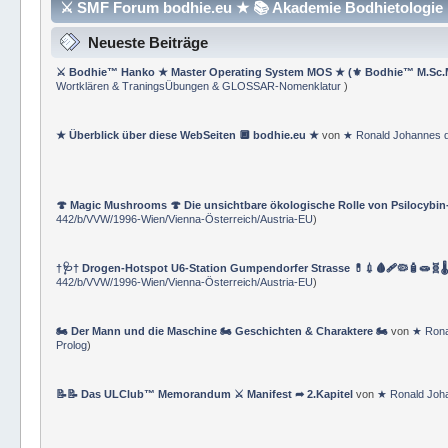
⚔ SMF Forum bodhie.eu ★ 📚 Akademie Bodhietologie ⚜
Neueste Beiträge
⚔ Bodhie™ Hanko ★ Master Operating System MOS ★ (⚜ Bodhie™ M.Sc.
Wortklären & TraningsÜbungen & GLOSSAR-Nomenklatur
)
★ Überblick über diese WebSeiten 🔲 bodhie.eu ★
von
★ Ronald Johannes 
🍄 Magic Mushrooms 🍄 Die unsichtbare ökologische Rolle von Psilocybin
442/b/VVW/1996-Wien/Vienna-Österreich/Austria-EU
)
†🩺† Drogen-Hotspot U6-Station Gumpendorfer Strasse 💊💉🩸🩹🦠🧴🧫🧬🌡
442/b/VVW/1996-Wien/Vienna-Österreich/Austria-EU
)
🏍 Der Mann und die Maschine 🏍 Geschichten & Charaktere 🏍
von
★ Rona
Prolog
)
📝📝 Das ULClub™ Memorandum ⚔ Manifest ➦ 2.Kapitel
von
★ Ronald Joh