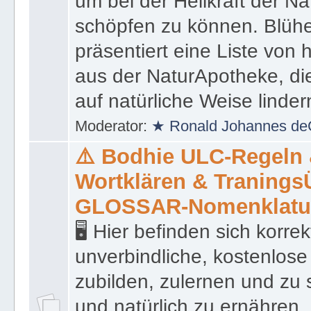
um bei der Heilkraft der N
schöpfen zu können. Blüh
präsentiert eine Liste von
aus der NaturApotheke, di
auf natürliche Weise linder
Moderator:
★ Ronald Johannes de
⚠️ Bodhie ULC-Regeln
Wortklären & Traning
GLOSSAR-Nomenklatu
🖥 Hier befinden sich korre
unverbindliche, kostenlose
zubilden, zulernen und zu 
und natürlich zu ernähren, 