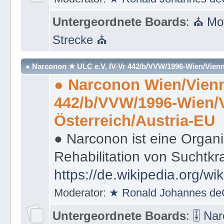
Untergeordnete Boards
:
⛪ Mot
Strecke ⛪
● Narconon ★ ULC e.V. IV-Vr 442/b/VVW/1996-Wien/Vienn
● Narconon Wien/Vienn
442/b/VVW/1996-Wien/
Österreich/Austria-EU
● Narconon ist eine Organi
Rehabilitation von Suchtkr
https://de.wikipedia.org/wi
Moderator:
★ Ronald Johannes de
Untergeordnete Boards
:
🎚 Na