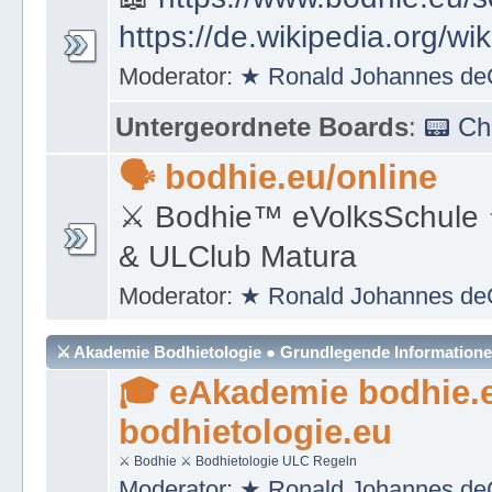
https://de.wikipedia.org/wi
Moderator:
★ Ronald Johannes de
Untergeordnete Boards
:
📟 C
🗣 bodhie.eu/online
⚔ Bodhie™ eVolksSchule
& ULClub Matura
Moderator:
★ Ronald Johannes de
⚔ Akademie Bodhietologie ● Grundlegende Information
🎓 eAkademie bodhie.
bodhietologie.eu
⚔
Bodhie
⚔ Bodhietologie
ULC Regeln
Moderator:
★ Ronald Johannes de