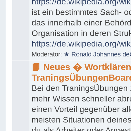
https://de.wikipedia.org/wik
ist ein bestimmtes Sach- 
das innerhalb einer Behörd
Organisation in deren Stru
https://de.wikipedia.org/wi
Moderator:
★ Ronald Johannes de
📙 Neues � Wortklären
TraningsÜbungenBoar
Bei den TraningsÜbungen ze
mehr Wissen schneller abr
einen Vorteil gegenüber al
meisten Situationen deine
du als Arbeiter oder Angest