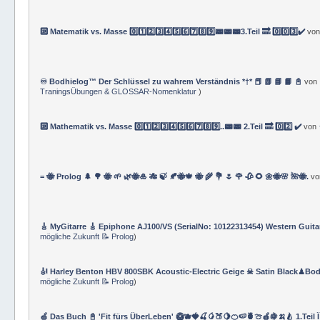
🔟 Matematik vs. Masse 0️⃣1️⃣2️⃣3️⃣4️⃣5️⃣6️⃣7️⃣8️⃣9️⃣📟📟📟3.Teil 🔜 0️⃣0️⃣3️⃣✔️
vo
♾️ Bodhielog™ Der Schlüssel zu wahrem Verständnis *†* 📕 📗 📘 📙 📓
von
TraningsÜbungen & GLOSSAR-Nomenklatur
)
🔟 Mathematik vs. Masse 0️⃣1️⃣2️⃣3️⃣4️⃣5️⃣6️⃣7️⃣8️⃣9️⃣..📟📟 2.Teil 🔜 0️⃣2️⃣ ✔️
von
= 🐝 Prolog 🌲 🌳 🐝 🌱 🌿🐝🎍 🎋 🍃 🍂🐝🍁 🐝 🌾 💐 🌷 🌹 🥀 🌻 🌼🐝🌸 🌺🐝.
v
🎸 MyGitarre 🎸 Epiphone AJ100/VS (SerialNo: 10122313454) Western Guita
mögliche Zukunft 📝 Prolog
)
🎻 Harley Benton HBV 800SBK Acoustic-Electric Geige ☠ Satin Black♟Bod
mögliche Zukunft 📝 Prolog
)
🍏 Das Buch 📓 'Fit fürs ÜberLeben' 🥝🫐🍓🍒🥭🍑🍋🍊🍉🍍🍈🍎🍇🍌🍐 1.Teil 