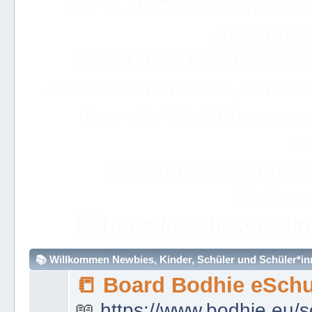
der ⚔ ULC Akademie Bo
Akademie 
WICHTIGE ANMERKUN
dieses eBuch sehr, sehr so
über ein Wort hinweggeh
ve
📟
Simple Learning

Mathem
🧮
https://bodhie.eu/sim
📚 Willkommen Newbies, Kinder, Schüler und Schüler*inne
📒 Board Bodhie eSchu
📖
https://www.bodhie.eu/s