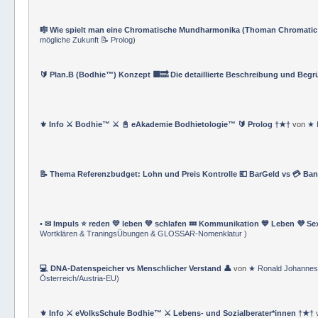
⚔️ Bodhie™ Offizielles Navigationsverzeichnis ✔️ Underground Life Club™
Wortklären & TraningsÜbungen & GLOSSAR-Nomenklatur
)
🎼 Wie spielt man eine Chromatische Mundharmonika (Thoman Chromatic
mögliche Zukunft 📝 Prolog
)
🔰 Plan.B (Bodhie™) Konzept 🟪🔜 Die detaillierte Beschreibung und Beg
⚜ Info ⚔ Bodhie™ ⚔ 📓 eAkademie Bodhietologie™ 🔰 Prolog †★†
von
★ 
📝 Thema Referenzbudget: Lohn und Preis Kontrolle 💶 BarGeld vs 💳 Ba
• ✉ Impuls ⭐️ reden 💛 leben 💚 schlafen 💤 Kommunikation 💙 Leben 💜 Se
Wortklären & TraningsÜbungen & GLOSSAR-Nomenklatur
)
💻 DNA-Datenspeicher vs Menschlicher Verstand 👤
von
★ Ronald Johannes
Österreich/Austria-EU
)