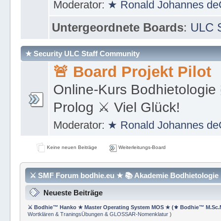
https://de.wikipedia.org/wi
Moderator:
★ Ronald Johannes de
Untergeordnete Boards
:
ULC S
★ Security ULC Staff Community
🚨 Board Projekt Pilot
Online-Kurs Bodhietologie 
Prolog ⚔ Viel Glück!
Moderator:
★ Ronald Johannes de
Keine neuen Beiträge
Weiterleitungs-Board
⚔ SMF Forum bodhie.eu ★ 📚 Akademie Bodhietologie ⚜
Neueste Beiträge