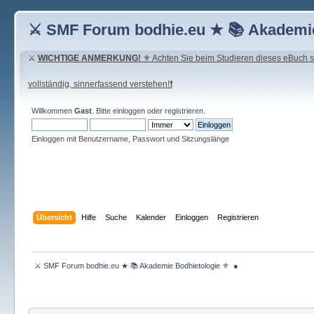
⚔ SMF Forum bodhie.eu ★ 📚 Akademie
⚔
WICHTIGE ANMERKUNG!
⚜ Achten Sie beim Studieren dieses eBuch seh
vollständig, sinnerfassend verstehen!❗
Willkommen
Gast
. Bitte
einloggen
oder
registrieren
.
Einloggen mit Benutzername, Passwort und Sitzungslänge
Übersicht
Hilfe
Suche
Kalender
Einloggen
Registrieren
 ⚔ SMF Forum bodhie.eu ★ 📚 Akademie Bodhietologie ⚜  ● 