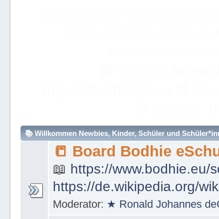
WICHTIGE ANMERKUN
dieses eBuch sehr, sehr so
über ein Wort hinweggeh
ve
📟
Simple Learning

Mathem
🧮
https://bodhie.eu/sim
📚 Willkommen Newbies, Kinder, Schüler und Schüler*inne
📒 Board Bodhie eSchu
📖
https://www.bodhie.eu/s
https://de.wikipedia.org/wi