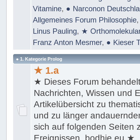
Suchtmittel & Suchtgift - Drogen
Vitamine
,
● Narconon Deutschl
Allgemeines Forum Philosophie
Linus Pauling
,
★ Orthomolekular
Franz Anton Mesmer
,
● Kieser T
● 1. Kategorie Prolog
★ 1.a
★ Dieses Forum behandel
Nachrichten, Wissen und E
Artikelübersicht zu themat
und zu länger andauernden
sich auf folgenden Seiten