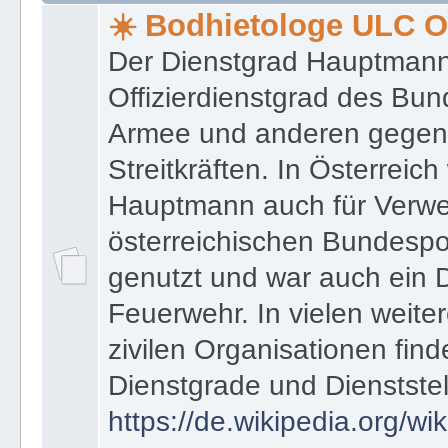
★ ★ Bodhietologie ULC Officer ➦ Regeln ● Glossar ● In
☀️ Bodhietologe ULC Of
Der Dienstgrad Hauptmann (
Offizierdienstgrad des Bu
Armee und anderen gegenw
Streitkräften. In Österreic
Hauptmann auch für Verwe
österreichischen Bundespo
genutzt und war auch ein 
Feuerwehr. In vielen weiter
zivilen Organisationen find
Dienstgrade und Dienstste