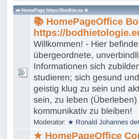
Islam
,
🕍 Board Judentum
,
⚔ Bo
➡️ HomePage https://bodhie.eu ★
📚 HomePageOffice Bod
https://bodhietologie.e
Willkommen! - Hier befinde
übergeordnete, unverbindl
Informationen sich zubilde
studieren; sich gesund und
geistig klug zu sein und akt
sein, zu leben (Überleben) 
kommunikativ zu bleiben!
Moderator:
★ Ronald Johannes de