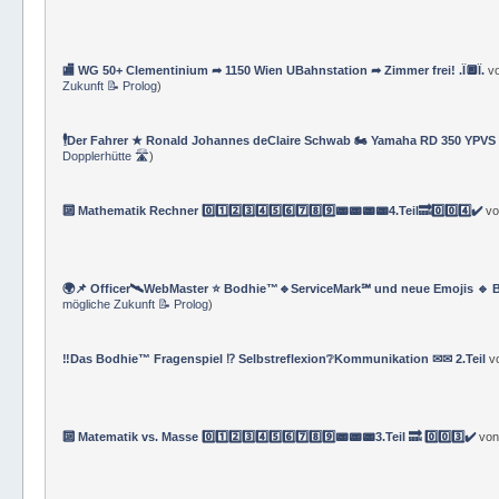
⚜ Info ⚔ eVolksSchule Bodhie™ ⚔ Lebens- und Sozialberater*innen †★†
🏬 WG 50+ Clementinium ➦ 1150 Wien UBahnstation ➦ Zimmer frei! .Ï🔲Ï.
v
Zukunft 📝 Prolog
)
🕴Der Fahrer ★ Ronald Johannes deClaire Schwab 🏍️ Yamaha RD 350 YPVS ⌚
Dopplerhütte 🛣
)
🔟 Mathematik Rechner 0️⃣1️⃣2️⃣3️⃣4️⃣5️⃣6️⃣7️⃣8️⃣9️⃣📟📟📟📟4.Teil🔜0️⃣0️⃣4️⃣✔️
v
🌍📌 Officer🛰WebMaster ⭐️ Bodhie™🔹ServiceMark℠ und neue Emojis 🔹 
mögliche Zukunft 📝 Prolog
)
‼️Das Bodhie™ Fragenspiel ⁉️ Selbstreflexion❔Kommunikation ✉✉ 2.Teil
v
🔟 Matematik vs. Masse 0️⃣1️⃣2️⃣3️⃣4️⃣5️⃣6️⃣7️⃣8️⃣9️⃣📟📟📟3.Teil 🔜 0️⃣0️⃣3️⃣✔️
vo