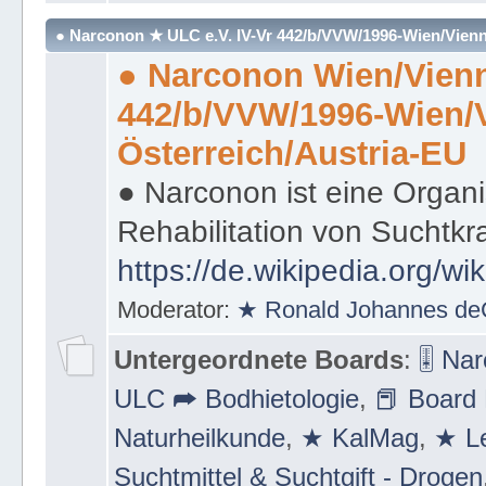
Strecke ⛪
● Narconon ★ ULC e.V. IV-Vr 442/b/VVW/1996-Wien/Vienn
● Narconon Wien/Vienn
442/b/VVW/1996-Wien/
Österreich/Austria-EU
● Narconon ist eine Organi
Rehabilitation von Suchtkr
https://de.wikipedia.org/wi
Moderator:
★ Ronald Johannes de
Untergeordnete Boards
:
🎚 Na
ULC ➦ Bodhietologie
,
📕 Board 
Naturheilkunde
,
★ KalMag
,
★ Le