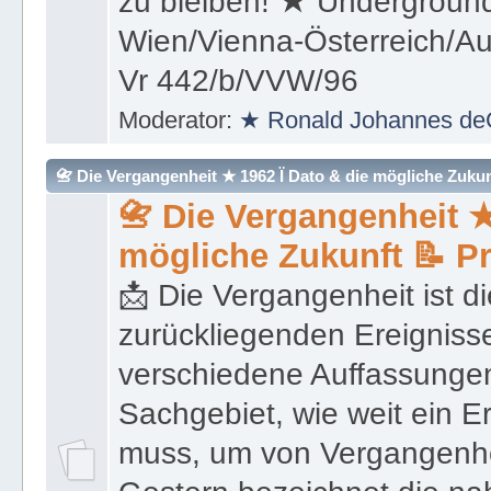
(Überleben) und weiter kon
zu bleiben! ★ Underground
Wien/Vienna-Österreich/Aus
Vr 442/b/VVW/96
Moderator:
★ Ronald Johannes de
📇 Die Vergangenheit ★ 1962 Ï Dato & die mögliche Zukunft 
📇 Die Vergangenheit ★
mögliche Zukunft 📝 P
📩 Die Vergangenheit ist di
zurückliegenden Ereignisse
verschiedene Auffassungen
Sachgebiet, wie weit ein E