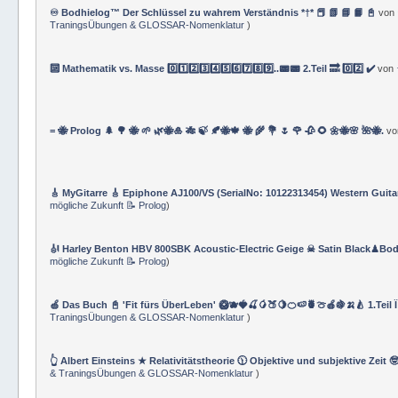
♾️ Bodhielog™ Der Schlüssel zu wahrem Verständnis *†* 📕 📗 📘 📙 📓
von
TraningsÜbungen & GLOSSAR-Nomenklatur
)
🔟 Mathematik vs. Masse 0️⃣1️⃣2️⃣3️⃣4️⃣5️⃣6️⃣7️⃣8️⃣9️⃣..📟📟 2.Teil 🔜 0️⃣2️⃣ ✔️
von
= 🐝 Prolog 🌲 🌳 🐝 🌱 🌿🐝🎍 🎋 🍃 🍂🐝🍁 🐝 🌾 💐 🌷 🌹 🥀 🌻 🌼🐝🌸 🌺🐝.
v
🎸 MyGitarre 🎸 Epiphone AJ100/VS (SerialNo: 10122313454) Western Guita
mögliche Zukunft 📝 Prolog
)
🎻 Harley Benton HBV 800SBK Acoustic-Electric Geige ☠ Satin Black♟Bod
mögliche Zukunft 📝 Prolog
)
🍏 Das Buch 📓 'Fit fürs ÜberLeben' 🥝🫐🍓🍒🥭🍑🍋🍊🍉🍍🍈🍎🍇🍌🍐 1.Teil 
TraningsÜbungen & GLOSSAR-Nomenklatur
)
👆 Albert Einsteins ★ Relativitätstheorie 🕦 Objektive und subjektive Zeit 