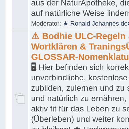
präsentiert eine Liste von
aus der NaturApotheke, di
auf natürliche Weise linder
Moderator:
★ Ronald Johannes de
⚠️ Bodhie ULC-Regeln
Wortklären & Traning
GLOSSAR-Nomenklatu
🖥 Hier befinden sich korre
unverbindliche, kostenlose
zubilden, zulernen und zu 
und natürlich zu ernähren, 
aktiv fit für das Leben zu s