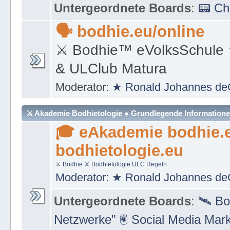
Moderator:
★ Ronald Johannes de
Untergeordnete Boards
:
📟 C
🗣 bodhie.eu/online
⚔ Bodhie™ eVolksSchule
& ULClub Matura
Moderator:
★ Ronald Johannes de
⚔ Akademie Bodhietologie ● Grundlegende Information
🎓 eAkademie bodhie.
bodhietologie.eu
⚔
Bodhie
⚔ Bodhietologie
ULC Regeln
Moderator:
★ Ronald Johannes de
Untergeordnete Boards
:
🛰 Bo