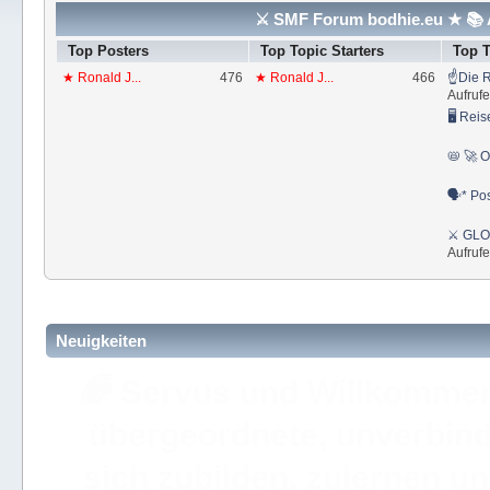
⚔ SMF Forum bodhie.eu ★ 📚 A
Top Posters
Top Topic Starters
Top 
★ Ronald J...
476
★ Ronald J...
466
☝Die R
Aufrufe
🖥 Reis
📛 🚀 O
🗣* Pos
⚔ GLOS
Aufrufe
Neuigkeiten
🚩 Hier findest Du staat
der ⚔ ULC Akademie Bo
Akademie 