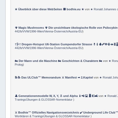
⚔ Bodhie™ Hanko ★ Master Operating System MOS ★ (⚜ Bodhie™ M.Sc.
Wortklären & TraningsÜbungen & GLOSSAR-Nomenklatur
)
★ Überblick über diese WebSeiten 🔲 bodhie.eu ★
von
★ Ronald Johannes 
🍄 Magic Mushrooms 🍄 Die unsichtbare ökologische Rolle von Psilocybin
442/b/VVW/1996-Wien/Vienna-Österreich/Austria-EU
)
†🩺† Drogen-Hotspot U6-Station Gumpendorfer Strasse 💊💉🩸🩹🦠🧴🧫🧬🌡
442/b/VVW/1996-Wien/Vienna-Österreich/Austria-EU
)
🏍 Der Mann und die Maschine 🏍 Geschichten & Charaktere 🏍
von
★ Rona
Prolog
)
📝📝 Das ULClub™ Memorandum ⚔ Manifest ➦ 2.Kapitel
von
★ Ronald Joh
👤 Generationenmodelle W, X, Y, ☡ und Alpha 📱📲 💻 🖥️ 💶🛋️
von
★ Ronald 
TraningsÜbungen & GLOSSAR-Nomenklatur
)