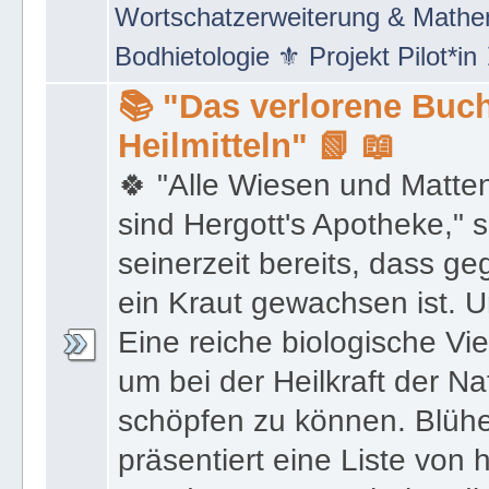
Netzwerke" 🖲 Social Media Mar
Wortschatzerweiterung & Math
Bodhietologie ⚜ Projekt Pilot*in
📚 "Das verlorene Buch
Heilmitteln" 📗 📖
🍀 "Alle Wiesen und Matte
sind Hergott's Apotheke," 
seinerzeit bereits, dass 
ein Kraut gewachsen ist. U
Eine reiche biologische Vie
um bei der Heilkraft der N
schöpfen zu können. Blüh