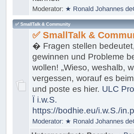
kannst.
Moderator:
★ Ronald Johannes de
✅ SmallTalk & Community
✅ SmallTalk & Commun
� Fragen stellen bedeutet
gewinnen und Probleme be
wollen! „Wieso, weshalb, w
vergessen, worauf es bei
und poste es hier.
ULC Pro
Ï
i.w.S.
https://bodhie.eu/i.w.S./in.
Moderator:
★ Ronald Johannes de