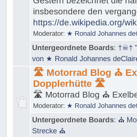
muss, um von Vergangenhe
Gestern bezeichnet die na
insbesondere den vergang
https://de.wikipedia.org/wi
Moderator:
★ Ronald Johannes de
Untergeordnete Boards
:
†☠† "
von ★ Ronald Johannes deClai
🛣 Motorrad Blog ⛪ Ex
Dopplerhütte 🛣
🛣 Motorrad Blog ⛪ Exelbe
Moderator:
★ Ronald Johannes de
Untergeordnete Boards
:
⛪ Mot