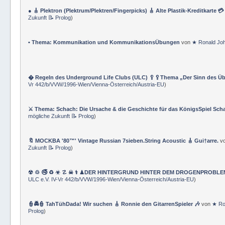
& TraningsÜbungen & GLOSSAR-Nomenklatur
)
● 🎸 Plektron (Plektrum/Plektren/Fingerpicks) 🎸 Alte Plastik-Kreditkarte 
Zukunft 📝 Prolog
)
• Thema: Kommunikation und KommunikationsÜbungen
von
★ Ronald Jo
� Regeln des Underground Life Clubs (ULC) 🥄🥄Thema „Der Sinn des Ü
Vr 442/b/VVW/1996-Wien/Vienna-Österreich/Austria-EU
)
⚔ Thema: Schach: Die Ursache & die Geschichte für das KönigsSpiel Sch
mögliche Zukunft 📝 Prolog
)
🔖 MOCKBA '80™' Vintage Russian 7sieben.String Acoustic 🎸 Gui†arre.
v
Zukunft 📝 Prolog
)
☢ ♲ 🚭 ♻ ☣ ☡ ☠ ⚕ ♟DER HINTERGRUND HINTER DEM DROGENPROBLEM 🛰
ULC e.V. IV-Vr 442/b/VVW/1996-Wien/Vienna-Österreich/Austria-EU
)
👮🚔👮 TahTühDada! Wir suchen 🎸 Ronnie den GitarrenSpieler 🎶
von
★ Ro