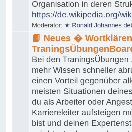
das innerhalb einer Behörd
Organisation in deren Stru
https://de.wikipedia.org/wi
Moderator:
★ Ronald Johannes de
📙 Neues � Wortklären
TraningsÜbungenBoar
Bei den TraningsÜbungen ze
mehr Wissen schneller abr
einen Vorteil gegenüber al
meisten Situationen deine
du als Arbeiter oder Angest
Karriereleiter aufsteigen m