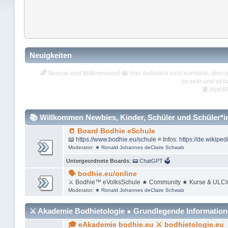
Neuigkeiten
🌈
Servus und Willkommen!
📖 Hier befinden sich korrekte, überg
zu sein und akti
📘
HptHP
📚 Willkommen Newbies, Kinder, Schüler und Schüler*inn
📒 Board Bodhie eSchule
📖
https://www.bodhie.eu/schule
≡ Infos:
https://de.wikiped
Moderator:
★ Ronald Johannes deClaire Schwab
Untergeordnete Boards
:
📟 ChatGPT 🗳
🗣 bodhie.eu/online
⚔ Bodhie™ eVolksSchule ★ Community ★ Kurse & ULCl
Moderator:
★ Ronald Johannes deClaire Schwab
⚔ Akademie Bodhietologie ● Grundlegende Informatio
🎓 eAkademie bodhie.eu ⚔ bodhietologie.eu