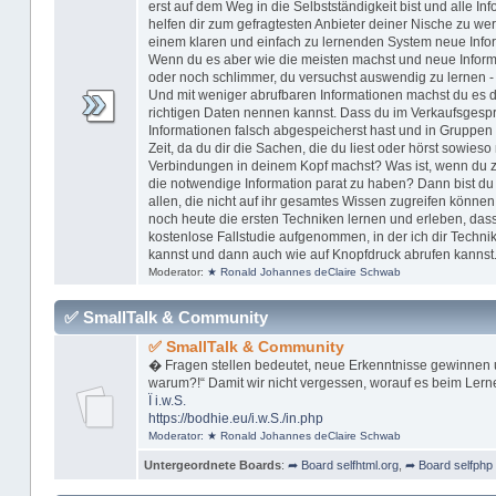
erst auf dem Weg in die Selbstständigkeit bist und alle In
helfen dir zum gefragtesten Anbieter deiner Nische zu w
einem klaren und einfach zu lernenden System neue Inform
Wenn du es aber wie die meisten machst und neue Informa
oder noch schlimmer, du versuchst auswendig zu lernen -
Und mit weniger abrufbaren Informationen machst du es dir
richtigen Daten nennen kannst. Dass du im Verkaufsgespr
Informationen falsch abgespeicherst hast und in Gruppen 
Zeit, da du dir die Sachen, die du liest oder hörst sowieso 
Verbindungen in deinem Kopf machst? Was ist, wenn du zu 
die notwendige Information parat zu haben? Dann bist du n
allen, die nicht auf ihr gesamtes Wissen zugreifen können
noch heute die ersten Techniken lernen und erleben, dass
kostenlose Fallstudie aufgenommen, in der ich dir Technik
kannst und dann auch wie auf Knopfdruck abrufen kannst
Moderator:
★ Ronald Johannes deClaire Schwab
✅ SmallTalk & Community
✅ SmallTalk & Community
� Fragen stellen bedeutet, neue Erkenntnisse gewinnen 
warum?!“ Damit wir nicht vergessen, worauf es beim Lern
Ï
i.w.S.
https://bodhie.eu/i.w.S./in.php
Moderator:
★ Ronald Johannes deClaire Schwab
Untergeordnete Boards
:
➦ Board selfhtml.org
,
➦ Board selfphp