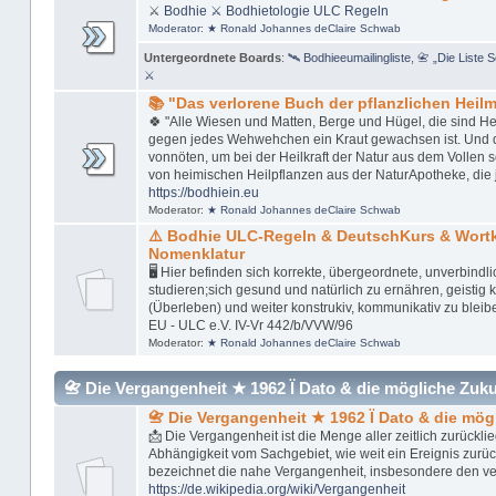
⚔
Bodhie
⚔ Bodhietologie
ULC Regeln
Moderator:
★ Ronald Johannes deClaire Schwab
Untergeordnete Boards
:
🛰 Bodhieeumailingliste
,
📇 „Die Liste 
⚔
📚 "Das verlorene Buch der pflanzlichen Heilmi
🍀 "Alle Wiesen und Matten, Berge und Hügel, die sind Her
gegen jedes Wehwehchen ein Kraut gewachsen ist. Und das 
vonnöten, um bei der Heilkraft der Natur aus dem Vollen 
von heimischen Heilpflanzen aus der NaturApotheke, die 
https://bodhiein.eu
Moderator:
★ Ronald Johannes deClaire Schwab
⚠️ Bodhie ULC-Regeln & DeutschKurs & Wor
Nomenklatur
🖥 Hier befinden sich korrekte, übergeordnete, unverbindl
studieren;sich gesund und natürlich zu ernähren, geistig kl
(Überleben) und weiter konstrukiv, kommunikativ zu bleib
EU - ULC e.V. IV-Vr 442/b/VVW/96
Moderator:
★ Ronald Johannes deClaire Schwab
📇 Die Vergangenheit ★ 1962 Ï Dato & die mögliche Zukunft
📇 Die Vergangenheit ★ 1962 Ï Dato & die mög
📩 Die Vergangenheit ist die Menge aller zeitlich zurückl
Abhängigkeit vom Sachgebiet, wie weit ein Ereignis zurü
bezeichnet die nahe Vergangenheit, insbesondere den v
https://de.wikipedia.org/wiki/Vergangenheit