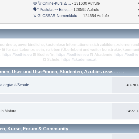
📛 🚀 Online-Kurs ⚠️ ...
- 131630 Aufrufe
🗣* Postulat 〰 Eine,...
- 128595 Aufrufe
⚔ GLOSSAR-Nomenklatu...
- 124654 Aufrufe
eordnete, unverbindliche, kostenlose Informationen sich zubilden, zulernen und 
v fit für das Leben zu sein, zu leben (Überleben) und weiter konstrukiv, kommuni
:
https://bodhie.eu
📗
Bodhie*in:
https://bodhiein.eu
📕
Akademie:
https://bodhie
📒
Schule:
https://akademos.at
en, User und User*innen, Studenten, Azubies usw. ... .. .
ia.org/wiki/Schule
45670 U
ub Matura
34551 U
nen, Kurse, Forum & Community