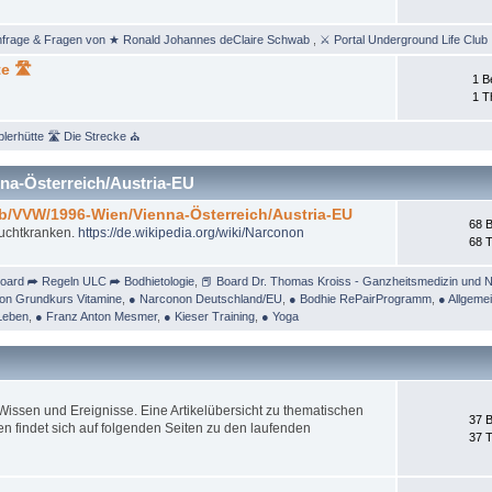
nfrage & Fragen von ★ Ronald Johannes deClaire Schwab
,
⚔ Portal Underground Life Club
e 🛣
1 B
1 
lerhütte 🛣 Die Strecke ⛪
na-Österreich/Austria-EU
/b/VVW/1996-Wien/Vienna-Österreich/Austria-EU
68 B
Suchtkranken.
https://de.wikipedia.org/wiki/Narconon
68 
oard ➦ Regeln ULC ➦ Bodhietologie
,
📕 Board Dr. Thomas Kroiss - Ganzheitsmedizin und N
on Grundkurs Vitamine
,
● Narconon Deutschland/EU
,
● Bodhie RePairProgramm
,
● Allgeme
Leben
,
● Franz Anton Mesmer
,
● Kieser Training
,
● Yoga
ssen und Ereignisse. Eine Artikelübersicht zu thematischen
37 B
 findet sich auf folgenden Seiten zu den laufenden
37 