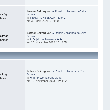
Letzter Beitrag
von
★ Ronald Johannes deClaire
eiträge
Schwab
in
● EMOTIONSSKALA - Refer...
Themen
am 30. März 2021, 21:18:02
Letzter Beitrag
von
★ Ronald Johannes deClaire
eiträge
Schwab
in
☡.Objektive Prozesse 🐇🐇 ...
Themen
am 20. November 2022, 16:42:05
Letzter Beitrag
von
★ Ronald Johannes deClaire
eiträge
Schwab
in
📕 📗 📙 Wortklärung als S...
Themen
am 10. November 2023, 14:44:22