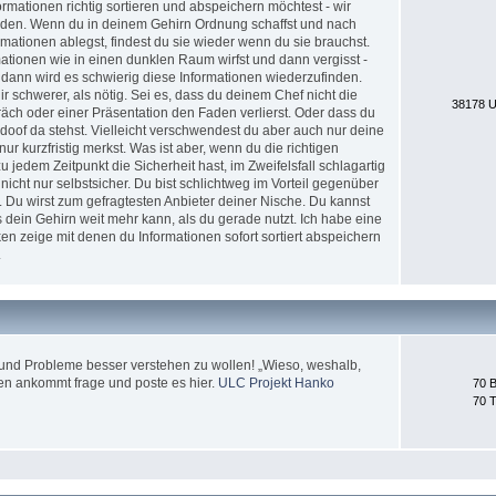
formationen richtig sortieren und abspeichern möchtest - wir
erden. Wenn du in deinem Gehirn Ordnung schaffst und nach
ationen ablegst, findest du sie wieder wenn du sie brauchst.
tionen wie in einen dunklen Raum wirfst und dann vergisst -
 dann wird es schwierig diese Informationen wiederzufinden.
 schwerer, als nötig. Sei es, dass du deinem Chef nicht die
38178 U
äch oder einer Präsentation den Faden verlierst. Oder dass du
doof da stehst. Vielleicht verschwendest du aber auch nur deine
nur kurzfristig merkst. Was ist aber, wenn du die richtigen
jedem Zeitpunkt die Sicherheit hast, im Zweifelsfall schlagartig
icht nur selbstsicher. Du bist schlichtweg im Vorteil gegenüber
. Du wirst zum gefragtesten Anbieter deiner Nische. Du kannst
 dein Gehirn weit mehr kann, als du gerade nutzt. Ich habe eine
en zeige mit denen du Informationen sofort sortiert abspeichern
.
und Probleme besser verstehen zu wollen! „Wieso, weshalb,
en ankommt frage und poste es hier.
ULC Projekt Hanko
70 B
70 