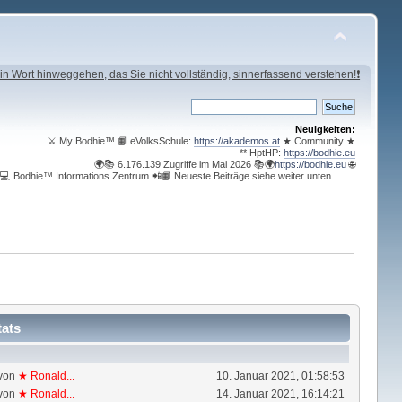
in Wort hinweggehen, das Sie nicht vollständig, sinnerfassend verstehen!❗
Neuigkeiten:
⚔ My Bodhie™ 📙 eVolksSchule:
https://akademos.at
★ Community ★
** HptHP:
https://bodhie.eu
🌍📚 6.176.139 Zugriffe im Mai 2026 📚🌍
https://bodhie.eu
🌐
💻 Bodhie™ Informations Zentrum 📲📙 Neueste Beiträge siehe weiter unten ... .. .
tats
von
★ Ronald...
10. Januar 2021, 01:58:53
von
★ Ronald...
14. Januar 2021, 16:14:21