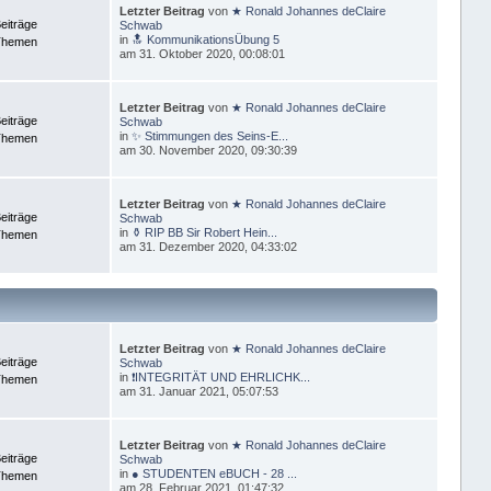
Letzter Beitrag
von
★ Ronald Johannes deClaire
eiträge
Schwab
in
🔝 KommunikationsÜbung 5
Themen
am 31. Oktober 2020, 00:08:01
Letzter Beitrag
von
★ Ronald Johannes deClaire
eiträge
Schwab
in
✨ Stimmungen des Seins-E...
Themen
am 30. November 2020, 09:30:39
Letzter Beitrag
von
★ Ronald Johannes deClaire
eiträge
Schwab
in
⚱ RIP BB Sir Robert Hein...
Themen
am 31. Dezember 2020, 04:33:02
Letzter Beitrag
von
★ Ronald Johannes deClaire
eiträge
Schwab
in
❗INTEGRITÄT UND EHRLICHK...
Themen
am 31. Januar 2021, 05:07:53
Letzter Beitrag
von
★ Ronald Johannes deClaire
eiträge
Schwab
in
● STUDENTEN eBUCH - 28 ...
Themen
am 28. Februar 2021, 01:47:32