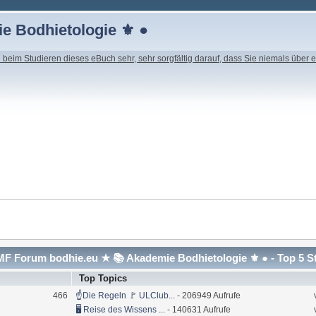
e Bodhietologie ⚜ ●
beim Studieren dieses eBuch sehr, sehr sorgfältig darauf, dass Sie niemals über e
F Forum bodhie.eu ★ 📚 Akademie Bodhietologie ⚜ ● - Top 5 S
Top Topics
466
☝Die Regeln 🚩 ULClub...
- 206949 Aufrufe
🖥 Reise des Wissens ...
- 140631 Aufrufe