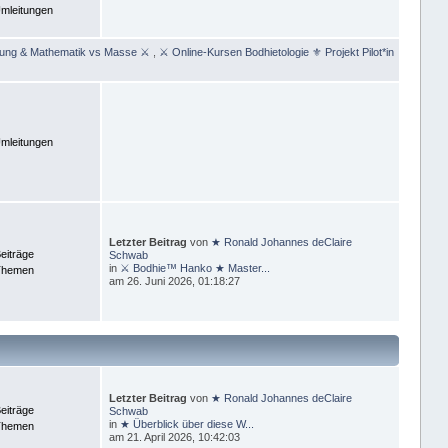
mleitungen
rung & Mathematik vs Masse ⚔
,
⚔ Online-Kursen Bodhietologie ⚜ Projekt Pilot*in
mleitungen
Letzter Beitrag
von
★ Ronald Johannes deClaire
eiträge
Schwab
in
⚔ Bodhie™ Hanko ★ Master...
Themen
am 26. Juni 2026, 01:18:27
Letzter Beitrag
von
★ Ronald Johannes deClaire
eiträge
Schwab
in
★ Überblick über diese W...
Themen
am 21. April 2026, 10:42:03