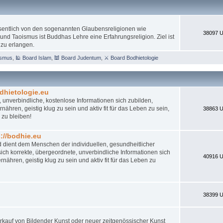
esentlich von den sogenannten Glaubensreligionen wie
38097 U
nd Taoismus ist Buddhas Lehre eine Erfahrungsreligion. Ziel ist
 zu erlangen.
ismus
,
🕌 Board Islam
,
🕍 Board Judentum
,
⚔ Board Bodhietologie
dhietologie.eu
 unverbindliche, kostenlose Informationen sich zubilden,
ähren, geistig klug zu sein und aktiv fit für das Leben zu sein,
38863 U
 zu bleiben!
//bodhie.eu
d dient dem Menschen der individuellen, gesundheitlicher
ch korrekte, übergeordnete, unverbindliche Informationen sich
40916 U
nähren, geistig klug zu sein und aktiv fit für das Leben zu
38399 U
 Verkauf von Bildender Kunst oder neuer zeitgenössischer Kunst