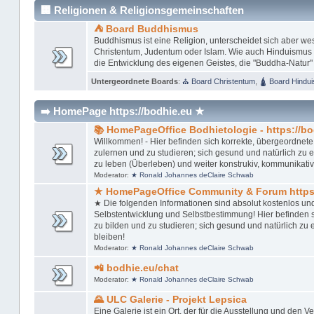
🏢 Religionen & Religionsgemeinschaften
⛺ Board Buddhismus
Buddhismus ist eine Religion, unterscheidet sich aber w
Christentum, Judentum oder Islam. Wie auch Hinduismus u
die Entwicklung des eigenen Geistes, die "Buddha-Natur"
Untergeordnete Boards
:
⛪ Board Christentum
,
🛕 Board Hindu
➡️ HomePage https://bodhie.eu ★
📚 HomePageOffice Bodhietologie - https://bo
Willkommen! - Hier befinden sich korrekte, übergeordnete,
zulernen und zu studieren; sich gesund und natürlich zu ern
zu leben (Überleben) und weiter konstrukiv, kommunikativ
Moderator:
★ Ronald Johannes deClaire Schwab
★ HomePageOffice Community & Forum https:
★ Die folgenden Informationen sind absolut kostenlos un
Selbstentwicklung und Selbstbestimmung! Hier befinden si
zu bilden und zu studieren; sich gesund und natürlich zu er
bleiben!
Moderator:
★ Ronald Johannes deClaire Schwab
📲 bodhie.eu/chat
Moderator:
★ Ronald Johannes deClaire Schwab
🌄 ULC Galerie - Projekt Lepsica
Eine Galerie ist ein Ort, der für die Ausstellung und den