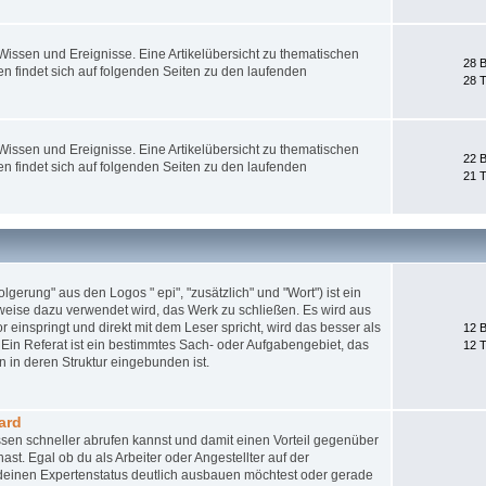
ssen und Ereignisse. Eine Artikelübersicht zu thematischen
28 B
 findet sich auf folgenden Seiten zu den laufenden
28 
ssen und Ereignisse. Eine Artikelübersicht zu thematischen
22 B
 findet sich auf folgenden Seiten zu den laufenden
21 
gerung" aus den Logos " epi", "zusätzlich" und "Wort") ist ein
weise dazu verwendet wird, das Werk zu schließen. Es wird aus
 einspringt und direkt mit dem Leser spricht, wird das besser als
12 B
Ein Referat ist ein bestimmtes Sach- oder Aufgabengebiet, das
12 
 in deren Struktur eingebunden ist.
ard
sen schneller abrufen kannst und damit einen Vorteil gegenüber
st. Egal ob du als Arbeiter oder Angestellter auf der
nd deinen Expertenstatus deutlich ausbauen möchtest oder gerade