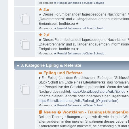
Moderator:
★ Ronald Johannes deClaire Schwab
★ 2.c
★ Dieses Forum behandelt tagesbezogene Nachrichten, Wi
„Dauerbrennern“ und zu länger andauernden Informationen
Ereignissen. bodhie.eu ★
Moderator:
★ Ronald Johannes deClaire Schwab
★ 2.d
★ Dieses Forum behandelt tagesbezogene Nachrichten, Wi
„Dauerbrennern“ und zu länger andauernden Informationen
Ereignissen. bodhie.eu ★
Moderator:
★ Ronald Johannes deClaire Schwab
● 3. Kategorie Epilog & Referate
➡️ Epilog und Referate
● Ein Epilog (aus dem Griechischen , Epélogos, "Schlussfol
Stück Schrift am Ende eines Literaturwerks, das normaler
der Perspektive der Geschichte präsentiert. Wenn der Autor
Nachwort betrachtet.
https://de.wikipedia.org/wiki/Epilog
● 
innerhalb einer Behörde oder innerhalb einer Organisation
https://de.wikipedia.org/wiki/Referat_(Organisation)
Moderator:
★ Ronald Johannes deClaire Schwab
📙 Neues � Wortklären - TraningsÜbungenBo
Bei den TraningsÜbungen zeigen wir dir, wie du mehr Wis
allen anderen in den meisten Situationen deines Lebens ha
Karriereleiter aufsteigen möchtest, selbstständig bist u