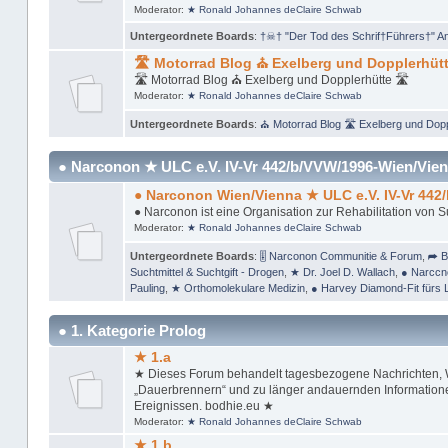
Moderator:
★ Ronald Johannes deClaire Schwab
Untergeordnete Boards
:
†☠† "Der Tod des Schrif†Führers†" A
🛣 Motorrad Blog ⛪ Exelberg und Dopplerhütt
🛣 Motorrad Blog ⛪ Exelberg und Dopplerhütte 🛣
Moderator:
★ Ronald Johannes deClaire Schwab
Untergeordnete Boards
:
⛪ Motorrad Blog 🛣 Exelberg und Dopp
● Narconon ★ ULC e.V. IV-Vr 442/b/VVW/1996-Wien/Vien
● Narconon Wien/Vienna ★ ULC e.V. IV-Vr 442
● Narconon ist eine Organisation zur Rehabilitation von 
Moderator:
★ Ronald Johannes deClaire Schwab
Untergeordnete Boards
:
🎚 Narconon Communitie & Forum
,
➦ B
Suchtmittel & Suchtgift - Drogen
,
★ Dr. Joel D. Wallach
,
● Narccn
Pauling
,
★ Orthomolekulare Medizin
,
● Harvey Diamond-Fit fürs 
● 1. Kategorie Prolog
★ 1.a
★ Dieses Forum behandelt tagesbezogene Nachrichten, Wi
„Dauerbrennern“ und zu länger andauernden Informationen
Ereignissen. bodhie.eu ★
Moderator:
★ Ronald Johannes deClaire Schwab
★ 1.b