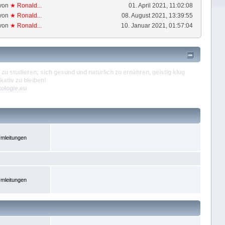
von
★ Ronald...
01. April 2021, 11:02:08
von
★ Ronald...
08. August 2021, 13:39:55
von
★ Ronald...
10. Januar 2021, 01:57:04
zu studieren; sich gesund und natürlich zu ernähren, geistig klug
kativ zu bleiben!
tologie.eu
mleitungen
mleitungen