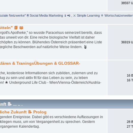
38597 U
Soziale Netzwerke" 🖲 Social Media Marketing 📱📲
,
⚔ Simple Learning ⚜ Wortschatzerweite
tteln" 📗 📖
gott's Apotheke," so wusste Paracelsus seinerzeit bereits, dass
unweit von dir. Eine reiche biologische Vielfalt ist daher
schöpfen zu können. Blühendes Österreich präsentiert eine Liste
36919 U
jegliche Beschwerden auf natürliche Weise lindern. 🪴
tklären & TraningsÜbungen & GLOSSAR-
iche, kostenlose Informationen sich zubilden, zulernen und zu
16 B
ug zu sein und aktiv fit für das Leben zu sein, zu leben
16 
en! ★ Underground Life Club - Wien/Vienna-Österreich/Austria-
 📝 ... .. .
liche Zukunft 📝 Prolog
iegenden Ereignisse. Dabei gibt es verschiedene Auffassungen in
ckliegen muss, um von Vergangenheit zu sprechen. Gestern
28 B
ergangenen Kalendertag.
27 