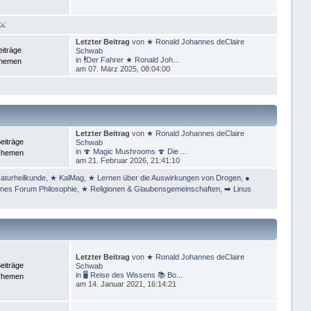
 ⚔
Letzter Beitrag
von
★ Ronald Johannes deClaire
eiträge
Schwab
in
🕴Der Fahrer ★ Ronald Joh...
Themen
am 07. März 2025, 08:04:00
Letzter Beitrag
von
★ Ronald Johannes deClaire
eiträge
Schwab
in
🍄 Magic Mushrooms 🍄 Die ...
Themen
am 21. Februar 2026, 21:41:10
aturheilkunde
,
★ KalMag
,
★ Lernen über die Auswirkungen von Drogen
,
●
ines Forum Philosophie
,
★ Religionen & Glaubensgemeinschaften
,
➡️ Linus
Letzter Beitrag
von
★ Ronald Johannes deClaire
eiträge
Schwab
in
🖥 Reise des Wissens 📚 Bo...
Themen
am 14. Januar 2021, 16:14:21