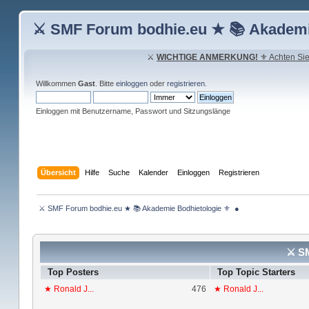
⚔ SMF Forum bodhie.eu ★ 📚 Akademi
⚔
WICHTIGE ANMERKUNG!
⚜ Achten Sie 
Willkommen
Gast
. Bitte
einloggen
oder
registrieren
.
Einloggen mit Benutzername, Passwort und Sitzungslänge
Übersicht
Hilfe
Suche
Kalender
Einloggen
Registrieren
 ⚔ SMF Forum bodhie.eu ★ 📚 Akademie Bodhietologie ⚜  ● 
⚔ SM
Top Posters
Top Topic Starters
★ Ronald J...
476
★ Ronald J...