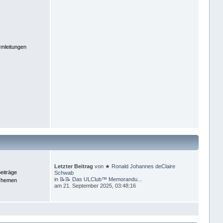
mleitungen
Letzter Beitrag
von
★ Ronald Johannes deClaire
eiträge
Schwab
in
📝📝 Das ULClub™ Memorandu...
Themen
am 21. September 2025, 03:48:16