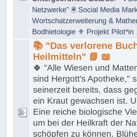
Netzwerke" 🖲 Social Media Mar
Wortschatzerweiterung & Math
Bodhietologie ⚜ Projekt Pilot*in
📚 "Das verlorene Buch
Heilmitteln" 📗 📖
🍀 "Alle Wiesen und Matte
sind Hergott's Apotheke," 
seinerzeit bereits, dass 
ein Kraut gewachsen ist. U
Eine reiche biologische Vie
um bei der Heilkraft der N
schöpfen zu können. Blüh