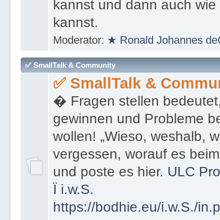
kannst und dann auch wie 
kannst.
Moderator:
★ Ronald Johannes de
✅ SmallTalk & Community
✅ SmallTalk & Commun
� Fragen stellen bedeutet
gewinnen und Probleme be
wollen! „Wieso, weshalb, w
vergessen, worauf es bei
und poste es hier.
ULC Pro
Ï
i.w.S.
https://bodhie.eu/i.w.S./in.