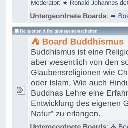
Moderator:
★ Ronald Johannes de
Untergeordnete Boards
:
➦ Boa
🏢 Religionen & Religionsgemeinschaften
⛺ Board Buddhismus
Buddhismus ist eine Religi
aber wesentlich von den 
Glaubensreligionen wie Ch
oder Islam. Wie auch Hind
Buddhas Lehre eine Erfahrun
Entwicklung des eigenen G
Natur" zu erlangen.
Untergeordnete Boards
:
⛪ Boa