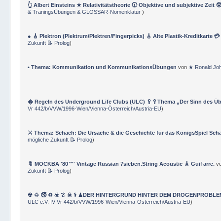
👆 Albert Einsteins ★ Relativitätstheorie 🕦 Objektive und subjektive Zeit 
& TraningsÜbungen & GLOSSAR-Nomenklatur
)
● 🎸 Plektron (Plektrum/Plektren/Fingerpicks) 🎸 Alte Plastik-Kreditkarte 
Zukunft 📝 Prolog
)
• Thema: Kommunikation und KommunikationsÜbungen
von
★ Ronald Jo
� Regeln des Underground Life Clubs (ULC) 🥄🥄Thema „Der Sinn des Ü
Vr 442/b/VVW/1996-Wien/Vienna-Österreich/Austria-EU
)
⚔ Thema: Schach: Die Ursache & die Geschichte für das KönigsSpiel Sch
mögliche Zukunft 📝 Prolog
)
🔖 MOCKBA '80™' Vintage Russian 7sieben.String Acoustic 🎸 Gui†arre.
v
Zukunft 📝 Prolog
)
☢ ♲ 🚭 ♻ ☣ ☡ ☠ ⚕ ♟DER HINTERGRUND HINTER DEM DROGENPROBLEM 🛰
ULC e.V. IV-Vr 442/b/VVW/1996-Wien/Vienna-Österreich/Austria-EU
)