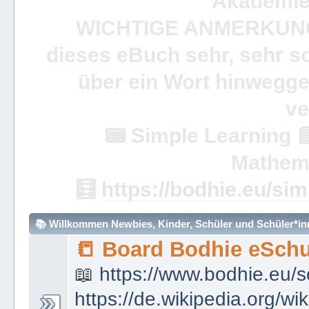
Akademie 
WICHTIGE ANMERKUN
dieses eBuch sehr, sehr so
über ein Wort hinweggeh
ve
📟
Simple Learning

Mathem
🧮
https://bodhie.eu/sim
📚 Willkommen Newbies, Kinder, Schüler und Schüler*inne
📒 Board Bodhie eSchu
📖
https://www.bodhie.eu/s
https://de.wikipedia.org/wi