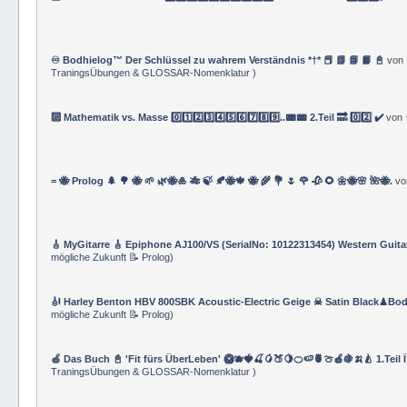
♾️ Bodhielog™ Der Schlüssel zu wahrem Verständnis *†* 📕 📗 📘 📙 📓
von
TraningsÜbungen & GLOSSAR-Nomenklatur
)
🔟 Mathematik vs. Masse 0️⃣1️⃣2️⃣3️⃣4️⃣5️⃣6️⃣7️⃣8️⃣9️⃣..📟📟 2.Teil 🔜 0️⃣2️⃣ ✔️
von
= 🐝 Prolog 🌲 🌳 🐝 🌱 🌿🐝🎍 🎋 🍃 🍂🐝🍁 🐝 🌾 💐 🌷 🌹 🥀 🌻 🌼🐝🌸 🌺🐝.
v
🎸 MyGitarre 🎸 Epiphone AJ100/VS (SerialNo: 10122313454) Western Guita
mögliche Zukunft 📝 Prolog
)
🎻 Harley Benton HBV 800SBK Acoustic-Electric Geige ☠ Satin Black♟Bod
mögliche Zukunft 📝 Prolog
)
🍏 Das Buch 📓 'Fit fürs ÜberLeben' 🥝🫐🍓🍒🥭🍑🍋🍊🍉🍍🍈🍎🍇🍌🍐 1.Teil 
TraningsÜbungen & GLOSSAR-Nomenklatur
)