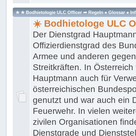
★ ★ Bodhietologie ULC Officer ➦ Regeln ● Glossar ● In
☀️ Bodhietologe ULC Of
Der Dienstgrad Hauptmann (
Offizierdienstgrad des Bu
Armee und anderen gegenw
Streitkräften. In Österreic
Hauptmann auch für Verwe
österreichischen Bundespo
genutzt und war auch ein 
Feuerwehr. In vielen weiter
zivilen Organisationen find
Dienstgrade und Dienstste