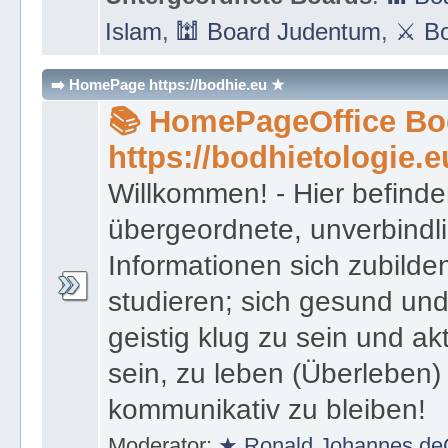
Islam
,
🕍 Board Judentum
,
⚔ Bo
➡️ HomePage https://bodhie.eu ★
📚 HomePageOffice Bod
https://bodhietologie.e
Willkommen! - Hier befinde
übergeordnete, unverbindl
Informationen sich zubilde
studieren; sich gesund und
geistig klug zu sein und akt
sein, zu leben (Überleben) 
kommunikativ zu bleiben!
Moderator:
★ Ronald Johannes de