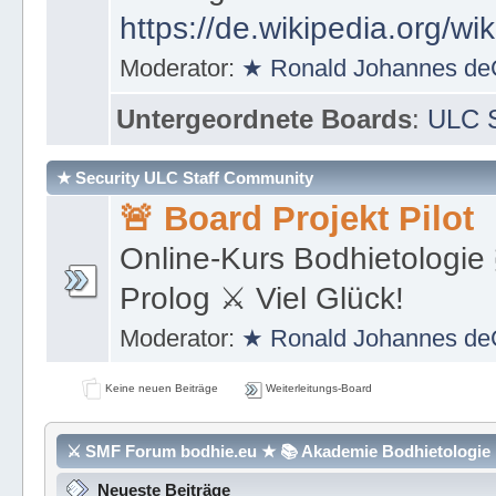
https://de.wikipedia.org/wi
Moderator:
★ Ronald Johannes de
Untergeordnete Boards
:
ULC S
★ Security ULC Staff Community
🚨 Board Projekt Pilot
Online-Kurs Bodhietologie 
Prolog ⚔ Viel Glück!
Moderator:
★ Ronald Johannes de
Keine neuen Beiträge
Weiterleitungs-Board
⚔ SMF Forum bodhie.eu ★ 📚 Akademie Bodhietologie ⚜
Neueste Beiträge