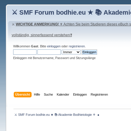
⚔ SMF Forum bodhie.eu ★ 📚 Akademie
⚔
WICHTIGE ANMERKUNG!
⚜ Achten Sie beim Studieren dieses eBuch seh
vollständig, sinnerfassend verstehen!❗
Willkommen
Gast
. Bitte
einloggen
oder
registrieren
.
Einloggen mit Benutzername, Passwort und Sitzungslänge
Übersicht
Hilfe
Suche
Kalender
Einloggen
Registrieren
 ⚔ SMF Forum bodhie.eu ★ 📚 Akademie Bodhietologie ⚜  ● 