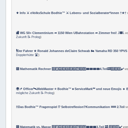
⚜ Info ⚔ eVolksSchule Bodhie™ ⚔ Lebens- und Sozialberater*innen †★†
🏬 WG 50+ Clementinium ➦ 1150 Wien UBahnstation ➦ Zimmer frei! .Ï🔲Ï.
v
Zukunft 📝 Prolog
)
🕴Der Fahrer ★ Ronald Johannes deClaire Schwab 🏍️ Yamaha RD 350 YPVS ⌚
Dopplerhütte 🛣
)
🔟 Mathematik Rechner 0️⃣1️⃣2️⃣3️⃣4️⃣5️⃣6️⃣7️⃣8️⃣9️⃣📟📟📟📟4.Teil🔜0️⃣0️⃣4️⃣✔️
v
🌍📌 Officer🛰WebMaster ⭐️ Bodhie™🔹ServiceMark℠ und neue Emojis 🔹 
mögliche Zukunft 📝 Prolog
)
‼️Das Bodhie™ Fragenspiel ⁉️ Selbstreflexion❔Kommunikation ✉✉ 2.Teil
v
🔟 Matematik vs. Masse 0️⃣1️⃣2️⃣3️⃣4️⃣5️⃣6️⃣7️⃣8️⃣9️⃣📟📟📟3.Teil 🔜 0️⃣0️⃣3️⃣✔️
vo