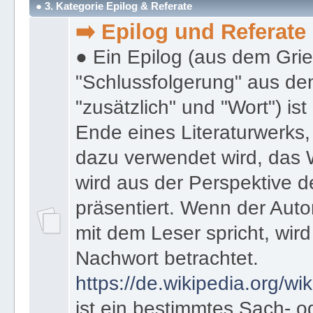
● 3. Kategorie Epilog & Referate
➡️ Epilog und Referate
● Ein Epilog (aus dem Gri
"Schlussfolgerung" aus den
"zusätzlich" und "Wort") ist
Ende eines Literaturwerks
dazu verwendet wird, das 
wird aus der Perspektive d
präsentiert. Wenn der Autor
mit dem Leser spricht, wird
Nachwort betrachtet.
https://de.wikipedia.org/wik
ist ein bestimmtes Sach- 