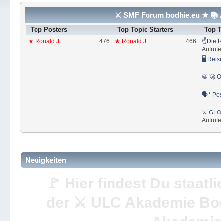
⚔ SMF Forum bodhie.eu ★ 📚 A
Top Posters
Top Topic Starters
Top 
★ Ronald J...
476
★ Ronald J...
466
☝Die R
Aufrufe
🖥 Reis
📛 🚀 O
🗣* Pos
⚔ GLOS
Aufrufe
Neuigkeiten
🚩 Hier findest Du staat
der ⚔ ULC Akademie Bo