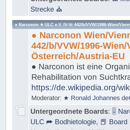
Strecke ⛪
● Narconon ★ ULC e.V. IV-Vr 442/b/VVW/1996-Wien/Vienn
● Narconon Wien/Vienn
442/b/VVW/1996-Wien/
Österreich/Austria-EU
● Narconon ist eine Organi
Rehabilitation von Suchtkr
https://de.wikipedia.org/wi
Moderator:
★ Ronald Johannes de
Untergeordnete Boards
:
🎚 Na
ULC ➦ Bodhietologie
,
📕 Board 