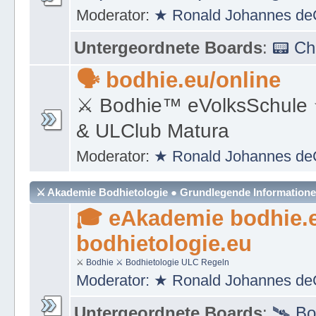
Moderator:
★ Ronald Johannes de
Untergeordnete Boards
:
📟 C
🗣 bodhie.eu/online
⚔ Bodhie™ eVolksSchule
& ULClub Matura
Moderator:
★ Ronald Johannes de
⚔ Akademie Bodhietologie ● Grundlegende Information
🎓 eAkademie bodhie.
bodhietologie.eu
⚔
Bodhie
⚔ Bodhietologie
ULC Regeln
Moderator:
★ Ronald Johannes de
Untergeordnete Boards
:
🛰 Bo