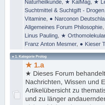
Naturheilkunde
,
★ KalMag
,
★ Le
Suchtmittel & Suchtgift - Drogen
Vitamine
,
● Narconon Deutschl
Allgemeines Forum Philosophie
Linus Pauling
,
★ Orthomolekular
Franz Anton Mesmer
,
● Kieser T
● 1. Kategorie Prolog
★ 1.a
★ Dieses Forum behandel
Nachrichten, Wissen und E
Artikelübersicht zu themat
und zu länger andauernden