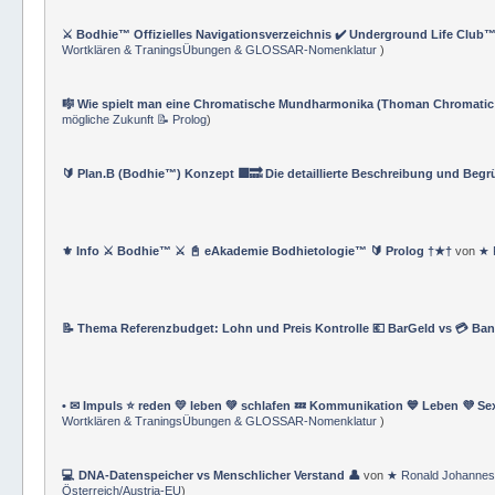
⚔️ Bodhie™ Offizielles Navigationsverzeichnis ✔️ Underground Life Club™
Wortklären & TraningsÜbungen & GLOSSAR-Nomenklatur
)
🎼 Wie spielt man eine Chromatische Mundharmonika (Thoman Chromatic
mögliche Zukunft 📝 Prolog
)
🔰 Plan.B (Bodhie™) Konzept 🟪🔜 Die detaillierte Beschreibung und Beg
⚜ Info ⚔ Bodhie™ ⚔ 📓 eAkademie Bodhietologie™ 🔰 Prolog †★†
von
★ 
📝 Thema Referenzbudget: Lohn und Preis Kontrolle 💶 BarGeld vs 💳 Ba
• ✉ Impuls ⭐️ reden 💛 leben 💚 schlafen 💤 Kommunikation 💙 Leben 💜 Se
Wortklären & TraningsÜbungen & GLOSSAR-Nomenklatur
)
💻 DNA-Datenspeicher vs Menschlicher Verstand 👤
von
★ Ronald Johannes
Österreich/Austria-EU
)