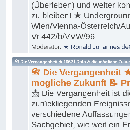
(Überleben) und weiter kon
zu bleiben! ★ Underground
Wien/Vienna-Österreich/Aus
Vr 442/b/VVW/96
Moderator:
★ Ronald Johannes de
📇 Die Vergangenheit ★ 1962 Ï Dato & die mögliche Zukunft 
📇 Die Vergangenheit ★
mögliche Zukunft 📝 P
📩 Die Vergangenheit ist di
zurückliegenden Ereignisse
verschiedene Auffassungen
Sachgebiet, wie weit ein E