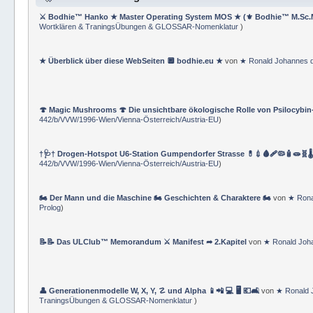
⚔ Bodhie™ Hanko ★ Master Operating System MOS ★ (⚜ Bodhie™ M.Sc.
Wortklären & TraningsÜbungen & GLOSSAR-Nomenklatur
)
★ Überblick über diese WebSeiten 🔲 bodhie.eu ★
von
★ Ronald Johannes 
🍄 Magic Mushrooms 🍄 Die unsichtbare ökologische Rolle von Psilocybin
442/b/VVW/1996-Wien/Vienna-Österreich/Austria-EU
)
†🩺† Drogen-Hotspot U6-Station Gumpendorfer Strasse 💊💉🩸🩹🦠🧴🧫🧬🌡
442/b/VVW/1996-Wien/Vienna-Österreich/Austria-EU
)
🏍 Der Mann und die Maschine 🏍 Geschichten & Charaktere 🏍
von
★ Rona
Prolog
)
📝📝 Das ULClub™ Memorandum ⚔ Manifest ➦ 2.Kapitel
von
★ Ronald Joh
👤 Generationenmodelle W, X, Y, ☡ und Alpha 📱📲 💻 🖥️ 💶🛋️
von
★ Ronald 
TraningsÜbungen & GLOSSAR-Nomenklatur
)