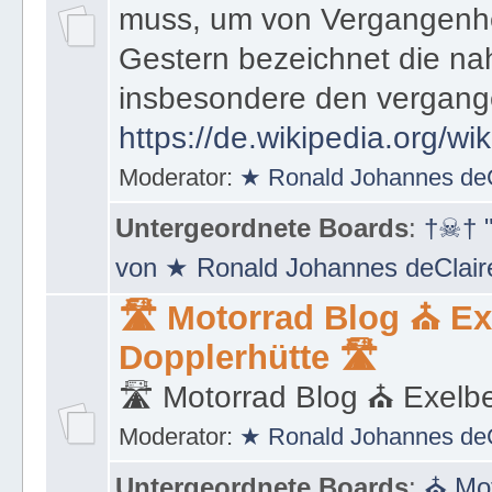
muss, um von Vergangenhe
Gestern bezeichnet die na
insbesondere den vergang
https://de.wikipedia.org/wi
Moderator:
★ Ronald Johannes de
Untergeordnete Boards
:
†☠† "
von ★ Ronald Johannes deClai
🛣 Motorrad Blog ⛪ Ex
Dopplerhütte 🛣
🛣 Motorrad Blog ⛪ Exelbe
Moderator:
★ Ronald Johannes de
Untergeordnete Boards
:
⛪ Mot