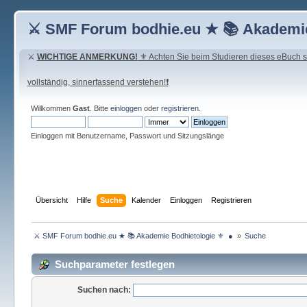
⚔ SMF Forum bodhie.eu ★ 📚 Akademie
⚔
WICHTIGE ANMERKUNG!
⚜ Achten Sie beim Studieren dieses eBuch seh
vollständig, sinnerfassend verstehen!❗
Willkommen
Gast
. Bitte
einloggen
oder
registrieren
.
Einloggen mit Benutzername, Passwort und Sitzungslänge
Übersicht
Hilfe
Suche
Kalender
Einloggen
Registrieren
 ⚔ SMF Forum bodhie.eu ★ 📚 Akademie Bodhietologie ⚜  ● 
»
Suche
Suchparameter festlegen
Suchen nach: