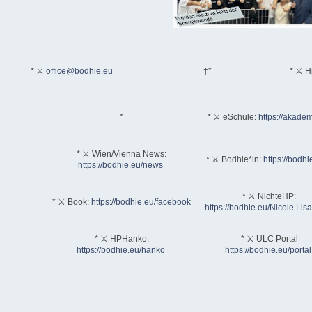
* ⚔
office@bodhie.eu
†*
* ⚔ H
*
* ⚔ eSchule:
https://akadem
* ⚔ Wien/Vienna News:
* ⚔ Bodhie*in:
https://bodhi
https://bodhie.eu/news
* ⚔ NichteHP:
* ⚔ Book:
https://bodhie.eu/facebook
https://bodhie.eu/Nicole.Li
* ⚔ HPHanko:
* ⚔ ULC Portal
https://bodhie.eu/hanko
https://bodhie.eu/portal