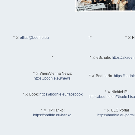
* ⚔
office@bodhie.eu
†*
* ⚔ H
*
* ⚔ eSchule:
https://akadem
* ⚔ Wien/Vienna News:
* ⚔ Bodhie*in:
https://bodhi
https://bodhie.eu/news
* ⚔ NichteHP:
* ⚔ Book:
https://bodhie.eu/facebook
https://bodhie.eu/Nicole.Li
* ⚔ HPHanko:
* ⚔ ULC Portal
https://bodhie.eu/hanko
https://bodhie.eu/portal