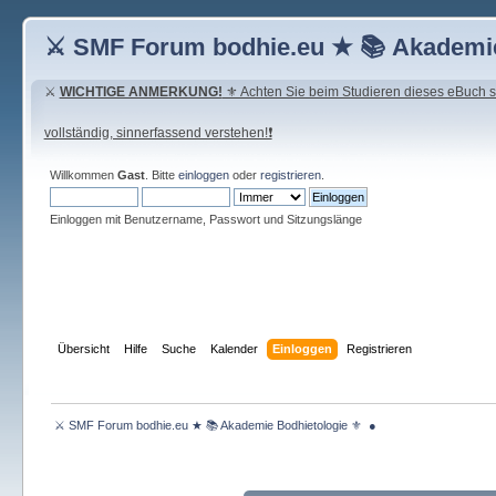
⚔ SMF Forum bodhie.eu ★ 📚 Akademie
⚔
WICHTIGE ANMERKUNG!
⚜ Achten Sie beim Studieren dieses eBuch seh
vollständig, sinnerfassend verstehen!❗
Willkommen
Gast
. Bitte
einloggen
oder
registrieren
.
Einloggen mit Benutzername, Passwort und Sitzungslänge
Übersicht
Hilfe
Suche
Kalender
Einloggen
Registrieren
 ⚔ SMF Forum bodhie.eu ★ 📚 Akademie Bodhietologie ⚜  ● 