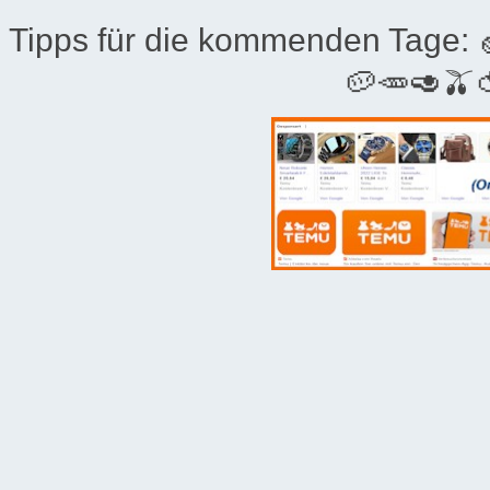
Tipps für die kommenden Tage:
🥔🥕🥑🫒