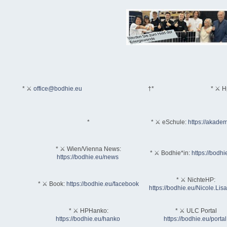
* ⚔
office@bodhie.eu
†*
* ⚔ H
*
* ⚔ eSchule:
https://akadem
* ⚔ Wien/Vienna News:
* ⚔ Bodhie*in:
https://bodhi
https://bodhie.eu/news
* ⚔ NichteHP:
* ⚔ Book:
https://bodhie.eu/facebook
https://bodhie.eu/Nicole.Li
* ⚔ HPHanko:
* ⚔ ULC Portal
https://bodhie.eu/hanko
https://bodhie.eu/portal