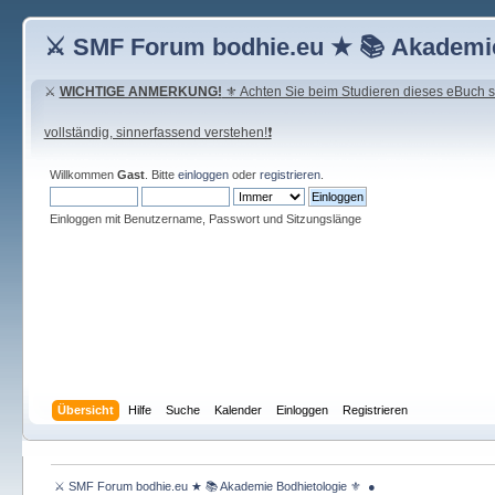
⚔ SMF Forum bodhie.eu ★ 📚 Akademie
⚔
WICHTIGE ANMERKUNG!
⚜ Achten Sie beim Studieren dieses eBuch seh
vollständig, sinnerfassend verstehen!❗
Willkommen
Gast
. Bitte
einloggen
oder
registrieren
.
Einloggen mit Benutzername, Passwort und Sitzungslänge
Übersicht
Hilfe
Suche
Kalender
Einloggen
Registrieren
 ⚔ SMF Forum bodhie.eu ★ 📚 Akademie Bodhietologie ⚜  ● 