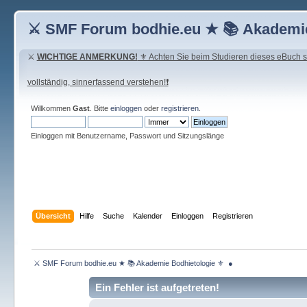
⚔ SMF Forum bodhie.eu ★ 📚 Akademie
⚔
WICHTIGE ANMERKUNG!
⚜ Achten Sie beim Studieren dieses eBuch seh
vollständig, sinnerfassend verstehen!❗
Willkommen
Gast
. Bitte
einloggen
oder
registrieren
.
Einloggen mit Benutzername, Passwort und Sitzungslänge
Übersicht
Hilfe
Suche
Kalender
Einloggen
Registrieren
 ⚔ SMF Forum bodhie.eu ★ 📚 Akademie Bodhietologie ⚜  ● 
Ein Fehler ist aufgetreten!