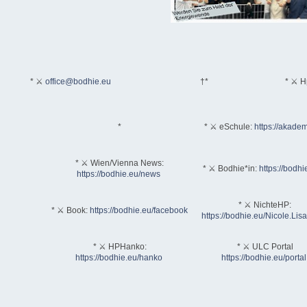
* ⚔
office@bodhie.eu
†*
* ⚔ H
*
* ⚔ eSchule:
https://akadem
* ⚔ Wien/Vienna News:
* ⚔ Bodhie*in:
https://bodhi
https://bodhie.eu/news
* ⚔ NichteHP:
* ⚔ Book:
https://bodhie.eu/facebook
https://bodhie.eu/Nicole.Li
* ⚔ HPHanko:
* ⚔ ULC Portal
https://bodhie.eu/hanko
https://bodhie.eu/portal