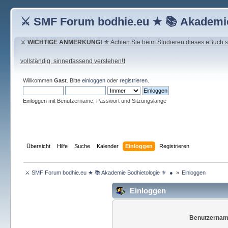
⚔ SMF Forum bodhie.eu ★ 📚 Akademie
⚔
WICHTIGE ANMERKUNG!
⚜ Achten Sie beim Studieren dieses eBuch seh
vollständig, sinnerfassend verstehen!❗
Willkommen
Gast
. Bitte
einloggen
oder
registrieren
.
Einloggen mit Benutzername, Passwort und Sitzungslänge
Übersicht
Hilfe
Suche
Kalender
Einloggen
Registrieren
 ⚔ SMF Forum bodhie.eu ★ 📚 Akademie Bodhietologie ⚜  ● 
»
Einloggen
Einloggen
Benutzernam