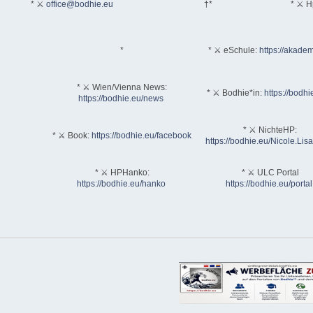
* ⚔
office@bodhie.eu
†*
* ⚔ H
*
* ⚔ eSchule:
https://akadem
* ⚔ Wien/Vienna News:
* ⚔ Bodhie*in:
https://bodhi
https://bodhie.eu/news
* ⚔ NichteHP:
* ⚔ Book:
https://bodhie.eu/facebook
https://bodhie.eu/Nicole.Li
* ⚔ HPHanko:
* ⚔ ULC Portal
https://bodhie.eu/hanko
https://bodhie.eu/portal