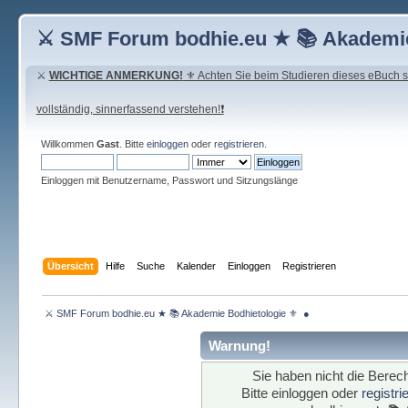
⚔ SMF Forum bodhie.eu ★ 📚 Akademie
⚔
WICHTIGE ANMERKUNG!
⚜ Achten Sie beim Studieren dieses eBuch seh
vollständig, sinnerfassend verstehen!❗
Willkommen
Gast
. Bitte
einloggen
oder
registrieren
.
Einloggen mit Benutzername, Passwort und Sitzungslänge
Übersicht
Hilfe
Suche
Kalender
Einloggen
Registrieren
 ⚔ SMF Forum bodhie.eu ★ 📚 Akademie Bodhietologie ⚜  ● 
Warnung!
Sie haben nicht die Berech
Bitte einloggen oder
registr