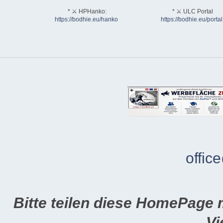
* ⚔ HPHanko:
* ⚔ ULC Portal
https://bodhie.eu/hanko
https://bodhie.eu/portal
offic
Bitte teilen diese HomePage 
Vi