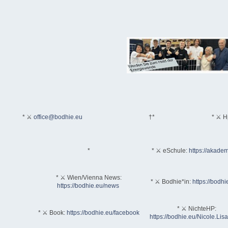
* ⚔
office@bodhie.eu
†*
* ⚔ H
*
* ⚔ eSchule:
https://akadem
* ⚔ Wien/Vienna News:
* ⚔ Bodhie*in:
https://bodhi
https://bodhie.eu/news
* ⚔ NichteHP:
* ⚔ Book:
https://bodhie.eu/facebook
https://bodhie.eu/Nicole.Li