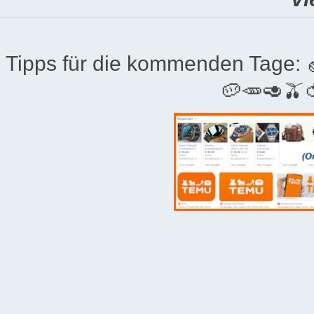
Tipps für die kommenden Tage:
🥔🥕🥑🫒