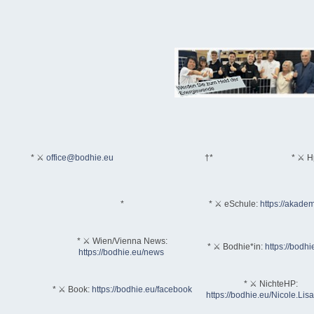
* ⚔
office@bodhie.eu
†*
* ⚔ H
*
* ⚔ eSchule:
https://akadem
* ⚔ Wien/Vienna News:
* ⚔ Bodhie*in:
https://bodhi
https://bodhie.eu/news
* ⚔ NichteHP:
* ⚔ Book:
https://bodhie.eu/facebook
https://bodhie.eu/Nicole.Li