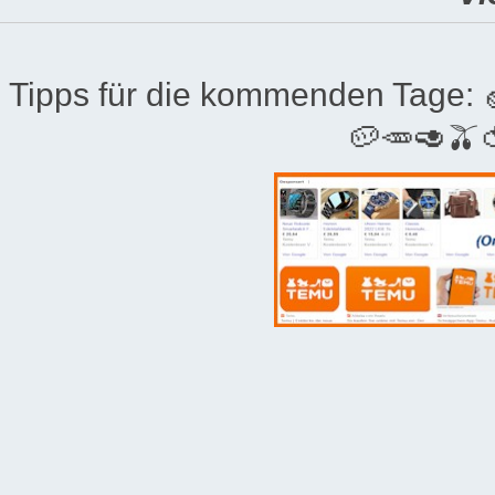
Tipps für die kommenden Tage:
🥔🥕🥑🫒