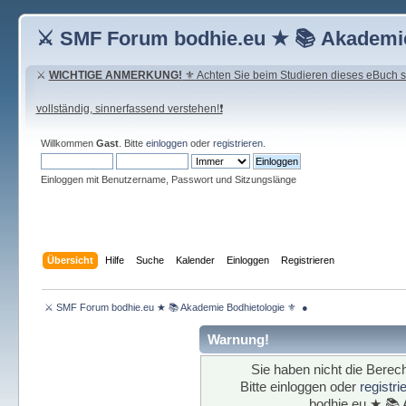
⚔ SMF Forum bodhie.eu ★ 📚 Akademie
⚔
WICHTIGE ANMERKUNG!
⚜ Achten Sie beim Studieren dieses eBuch seh
vollständig, sinnerfassend verstehen!❗
Willkommen
Gast
. Bitte
einloggen
oder
registrieren
.
Einloggen mit Benutzername, Passwort und Sitzungslänge
Übersicht
Hilfe
Suche
Kalender
Einloggen
Registrieren
 ⚔ SMF Forum bodhie.eu ★ 📚 Akademie Bodhietologie ⚜  ● 
Warnung!
Sie haben nicht die Berech
Bitte einloggen oder
registr
bodhie.eu ★ 📚 