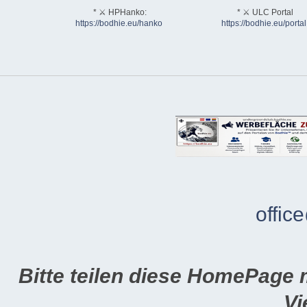
* ⚔ HPHanko:
* ⚔ ULC Portal
https://bodhie.eu/hanko
https://bodhie.eu/portal
offic
Bitte teilen diese HomePage 
Vi