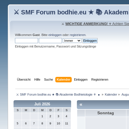
⚔ SMF Forum bodhie.eu ★ 📚 Akademi
⚔
WICHTIGE ANMERKUNG!
⚜ Achten Sie 
Willkommen
Gast
. Bitte
einloggen
oder
registrieren
.
Einloggen mit Benutzername, Passwort und Sitzungslänge
Übersicht
Hilfe
Suche
Kalender
Einloggen
Registrieren
 ⚔ SMF Forum bodhie.eu ★ 📚 Akademie Bodhietologie ⚜  ● 
»
Kalender
»
Augu
«
Juli 2026
S
M
D
M
D
F
S
Sonntag
1
2
3
4
5
6
7
8
9
10
11