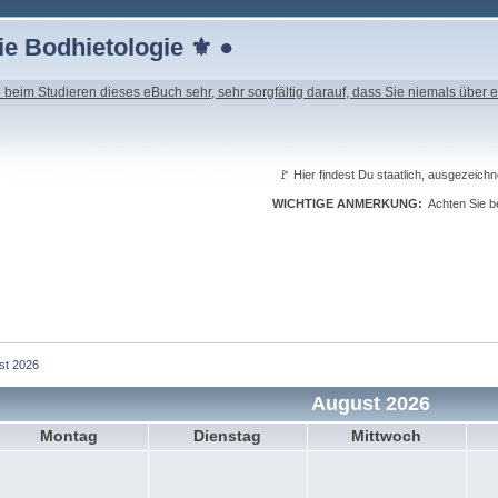
e Bodhietologie ⚜ ●
beim Studieren dieses eBuch sehr, sehr sorgfältig darauf, dass Sie niemals über e
🚩 Hier findest Du staatlich, ausgeze
WICHTIGE ANMERKUNG:
Achten Sie be
st 2026
August 2026
Montag
Dienstag
Mittwoch