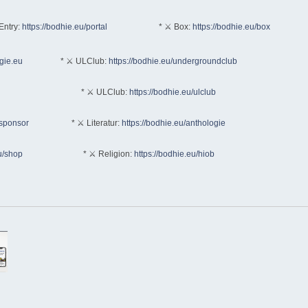
Entry:
https://bodhie.eu/portal
* ⚔ Box:
https://bodhie.eu/box
ogie.eu
* ⚔ ULClub:
https://bodhie.eu/undergroundclub
* ⚔ ULClub:
https://bodhie.eu/ulclub
/sponsor
* ⚔ Literatur:
https://bodhie.eu/anthologie
u/shop
* ⚔ Religion:
https://bodhie.eu/hiob