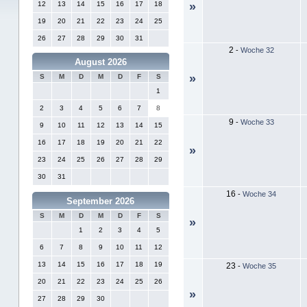
12
13
14
15
16
17
18
»
19
20
21
22
23
24
25
26
27
28
29
30
31
2
-
Woche 32
August 2026
»
S
M
D
M
D
F
S
1
2
3
4
5
6
7
8
9
-
Woche 33
9
10
11
12
13
14
15
16
17
18
19
20
21
22
»
23
24
25
26
27
28
29
30
31
16
-
Woche 34
September 2026
S
M
D
M
D
F
S
»
1
2
3
4
5
6
7
8
9
10
11
12
13
14
15
16
17
18
19
23
-
Woche 35
20
21
22
23
24
25
26
»
27
28
29
30