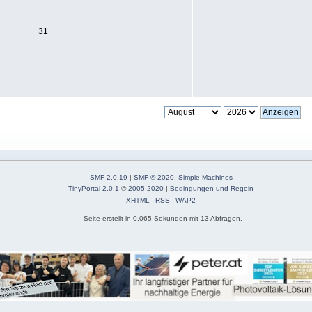
31
SMF 2.0.19
|
SMF © 2020
,
Simple Machines
TinyPortal 2.0.1
©
2005-2020
|
Bedingungen und Regeln
XHTML
RSS
WAP2
Seite erstellt in 0.065 Sekunden mit 13 Abfragen.