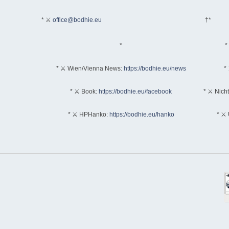
* ⚔
office@bodhie.eu
†*
*
*
* ⚔ Wien/Vienna News:
https://bodhie.eu/news
* 
* ⚔ Book:
https://bodhie.eu/facebook
* ⚔ Nich
* ⚔ HPHanko:
https://bodhie.eu/hanko
* ⚔ 