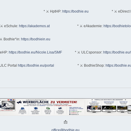
* ⚔ HptHP:
https://bodhie.eu
* ⚔ eDirect 
 ⚔ eSchule:
https://akademos.at
* ⚔ eAkademie:
https://bodhietol
⚔ Bodhie*in:
https://bodhiein.eu
teHP:
https://bodhie.eu/Nicole.Lisa/SMF
* ⚔ ULCsponsor:
https://bodhie.eu
ULC Portal
https://bodhie.eu/portal
* ⚔ BodhieShop:
https://bodhie.e
📩
office@bodhie.eu