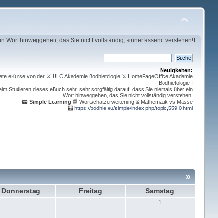
in Wort hinweggehen, das Sie nicht vollständig, sinnerfassend verstehen!❗
Neuigkeiten:
ichnete eKurse von der ⚔ ULC Akademie Bodhietologie ⚔ HomePageOffice Akademie
Bodhietologie Ï
im Studieren dieses eBuch sehr, sehr sorgfältig darauf, dass Sie niemals über ein
Wort hinweggehen, das Sie nicht vollständig verstehen.
📟
Simple Learning
📘 Wortschatzerweiterung & Mathematik vs Masse
🧮
https://bodhie.eu/simple/index.php/topic,559.0.html
»
Donnerstag
Freitag
Samstag
1