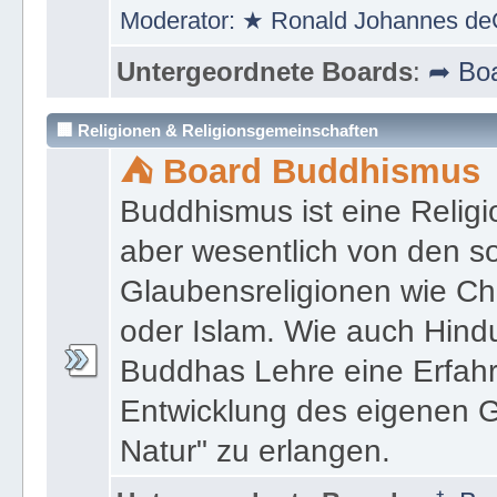
https://bodhie.eu/i.w.S./in.
Moderator:
★ Ronald Johannes de
Untergeordnete Boards
:
➦ Boa
🏢 Religionen & Religionsgemeinschaften
⛺ Board Buddhismus
Buddhismus ist eine Religi
aber wesentlich von den 
Glaubensreligionen wie Ch
oder Islam. Wie auch Hind
Buddhas Lehre eine Erfahrun
Entwicklung des eigenen G
Natur" zu erlangen.