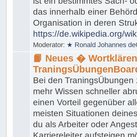
https://de.wikipedia.org/wik
ist ein bestimmtes Sach- 
das innerhalb einer Behörd
Organisation in deren Stru
https://de.wikipedia.org/wi
Moderator:
★ Ronald Johannes de
📙 Neues � Wortklären
TraningsÜbungenBoar
Bei den TraningsÜbungen ze
mehr Wissen schneller abr
einen Vorteil gegenüber al
meisten Situationen deine
du als Arbeiter oder Angest