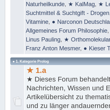
ULC ➦ Bodhietologie
,
📕 Board 
Naturheilkunde
,
★ KalMag
,
★ Le
Suchtmittel & Suchtgift - Drogen
Vitamine
,
● Narconon Deutschl
Allgemeines Forum Philosophie
Linus Pauling
,
★ Orthomolekular
Franz Anton Mesmer
,
● Kieser T
● 1. Kategorie Prolog
★ 1.a
★ Dieses Forum behandel
Nachrichten, Wissen und E
Artikelübersicht zu themat