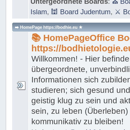
Untergeordnete Boards
:
⛪ Boa
Islam
,
🕍 Board Judentum
,
⚔ Bo
➡️ HomePage https://bodhie.eu ★
📚 HomePageOffice Bod
https://bodhietologie.e
Willkommen! - Hier befinde
übergeordnete, unverbindl
Informationen sich zubilde
studieren; sich gesund und
geistig klug zu sein und akt
sein, zu leben (Überleben) 