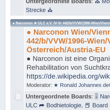
Untergeordnete Boards
:
⛪ Mot
Strecke ⛪
● Narconon ★ ULC e.V. IV-Vr 442/b/VVW/1996-Wien/Vienn
● Narconon Wien/Vienn
442/b/VVW/1996-Wien/
Österreich/Austria-EU
● Narconon ist eine Organi
Rehabilitation von Suchtkr
https://de.wikipedia.org/wi
Moderator:
★ Ronald Johannes de
Untergeordnete Boards
:
🎚 Na