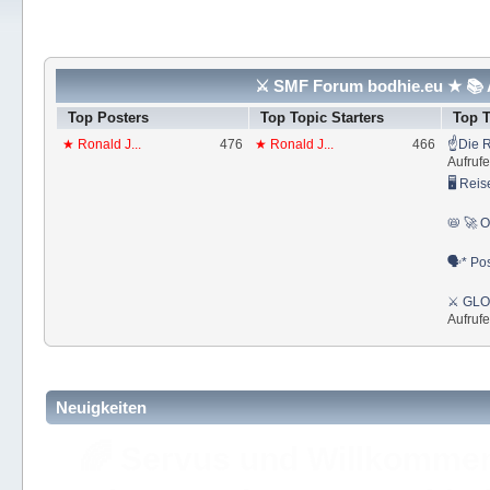
⚔ SMF Forum bodhie.eu ★ 📚 A
Top Posters
Top Topic Starters
Top 
★ Ronald J...
476
★ Ronald J...
466
☝Die R
Aufrufe
🖥 Reis
📛 🚀 O
🗣* Pos
⚔ GLOS
Aufrufe
Neuigkeiten
🚩 Hier findest Du staat