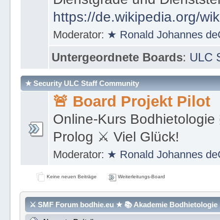
zivilen Organisationen find
Dienstgrade und Dienstste
https://de.wikipedia.org/wi
Moderator:
★ Ronald Johannes de
Untergeordnete Boards
:
ULC S
★ Security ULC Staff Community
🚨 Board Projekt Pilot
Online-Kurs Bodhietologie 
Prolog ⚔ Viel Glück!
Moderator:
★ Ronald Johannes de
Keine neuen Beiträge
Weiterleitungs-Board