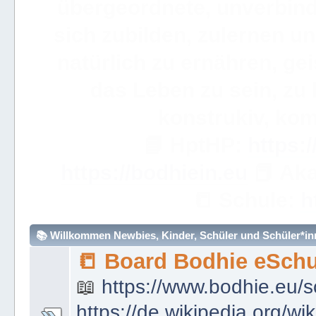
der ⚔ ULC Akademie Bo
Akademie 
WICHTIGE ANMERKUN
dieses eBuch sehr, sehr so
über ein Wort hinweggeh
ve
📟
Simple Learning

Mathem
🧮
https://bodhie.eu/sim
📚 Willkommen Newbies, Kinder, Schüler und Schüler*inne
📒 Board Bodhie eSchu
📖
https://www.bodhie.eu/s