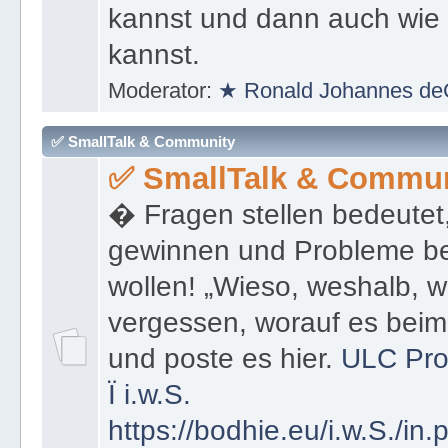
denen du Informationen sof
kannst und dann auch wie 
kannst.
Moderator:
★ Ronald Johannes de
✅ SmallTalk & Community
✅ SmallTalk & Commun
� Fragen stellen bedeutet
gewinnen und Probleme be
wollen! „Wieso, weshalb, w
vergessen, worauf es bei
und poste es hier.
ULC Pro
Ï
i.w.S.