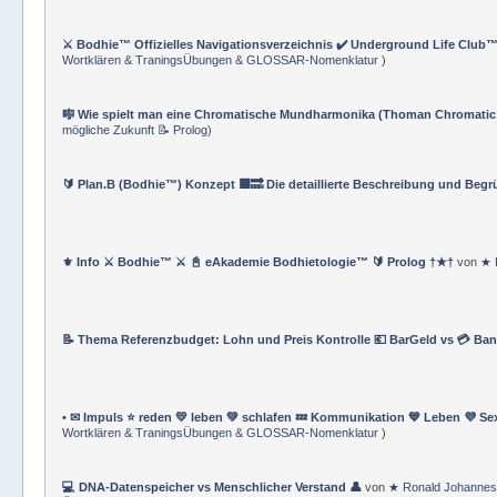
👤 Generationenmodelle W, X, Y, ☡ und Alpha 📱📲 💻 🖥️ 💶🛋️
von
★ Ronald 
TraningsÜbungen & GLOSSAR-Nomenklatur
)
⚔️ Bodhie™ Offizielles Navigationsverzeichnis ✔️ Underground Life Club™
Wortklären & TraningsÜbungen & GLOSSAR-Nomenklatur
)
🎼 Wie spielt man eine Chromatische Mundharmonika (Thoman Chromatic
mögliche Zukunft 📝 Prolog
)
🔰 Plan.B (Bodhie™) Konzept 🟪🔜 Die detaillierte Beschreibung und Beg
⚜ Info ⚔ Bodhie™ ⚔ 📓 eAkademie Bodhietologie™ 🔰 Prolog †★†
von
★ 
📝 Thema Referenzbudget: Lohn und Preis Kontrolle 💶 BarGeld vs 💳 Ba
• ✉ Impuls ⭐️ reden 💛 leben 💚 schlafen 💤 Kommunikation 💙 Leben 💜 Se
Wortklären & TraningsÜbungen & GLOSSAR-Nomenklatur
)