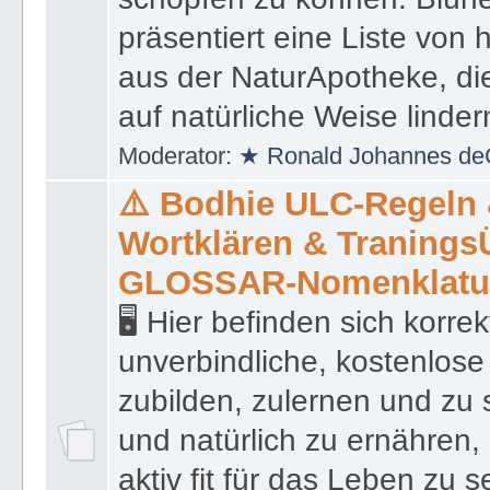
um bei der Heilkraft der N
schöpfen zu können. Blüh
präsentiert eine Liste von
aus der NaturApotheke, di
auf natürliche Weise linder
Moderator:
★ Ronald Johannes de
⚠️ Bodhie ULC-Regeln
Wortklären & Traning
GLOSSAR-Nomenklatu
🖥 Hier befinden sich korre
unverbindliche, kostenlose
zubilden, zulernen und zu 
und natürlich zu ernähren, 