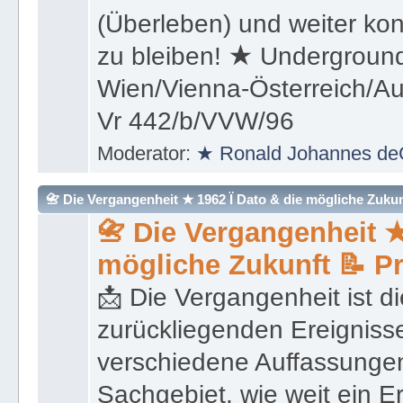
aktiv fit für das Leben zu s
(Überleben) und weiter kon
zu bleiben! ★ Underground
Wien/Vienna-Österreich/Aus
Vr 442/b/VVW/96
Moderator:
★ Ronald Johannes de
📇 Die Vergangenheit ★ 1962 Ï Dato & die mögliche Zukunft 
📇 Die Vergangenheit ★
mögliche Zukunft 📝 P
📩 Die Vergangenheit ist di
zurückliegenden Ereignisse
verschiedene Auffassungen