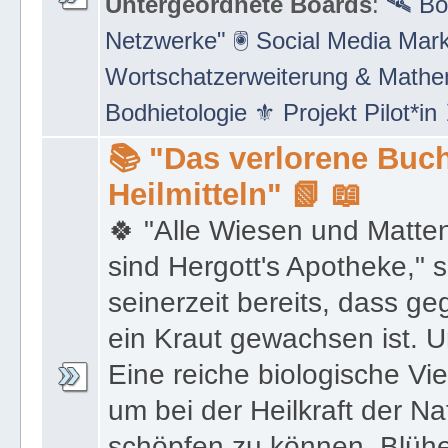
Untergeordnete Boards
:
🛰 Bo
Netzwerke" 🖲 Social Media Mar
Wortschatzerweiterung & Math
Bodhietologie ⚜ Projekt Pilot*in
📚 "Das verlorene Buch
Heilmitteln" 📗 📖
🍀 "Alle Wiesen und Matte
sind Hergott's Apotheke," 
seinerzeit bereits, dass 
ein Kraut gewachsen ist. U
Eine reiche biologische Vie