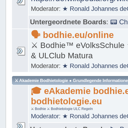
https://de.wikipedia.org/wi
Moderator:
★ Ronald Johannes de
Untergeordnete Boards
:
📟 C
🗣 bodhie.eu/online
⚔ Bodhie™ eVolksSchule
& ULClub Matura
Moderator:
★ Ronald Johannes de
⚔ Akademie Bodhietologie ● Grundlegende Information
🎓 eAkademie bodhie.
bodhietologie.eu
⚔
Bodhie
⚔ Bodhietologie
ULC Regeln
Moderator:
★ Ronald Johannes de