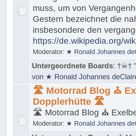
Sachgebiet, wie weit ein E
muss, um von Vergangenhe
Gestern bezeichnet die na
insbesondere den vergang
https://de.wikipedia.org/wi
Moderator:
★ Ronald Johannes de
Untergeordnete Boards
:
†☠† "
von ★ Ronald Johannes deClai
🛣 Motorrad Blog ⛪ Ex
Dopplerhütte 🛣
🛣 Motorrad Blog ⛪ Exelbe
Moderator:
★ Ronald Johannes de