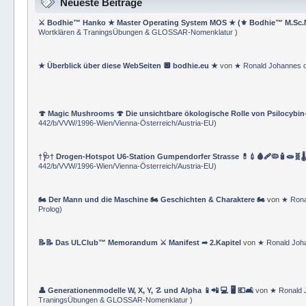
⚔ SMF Forum bodhie.eu ★ 📚 Akademie Bodhietologie ⚜
Neueste Beiträge
⚔ Bodhie™ Hanko ★ Master Operating System MOS ★ (⚜ Bodhie™ M.Sc.
Wortklären & TraningsÜbungen & GLOSSAR-Nomenklatur
)
★ Überblick über diese WebSeiten 🔲 bodhie.eu ★
von
★ Ronald Johannes 
🍄 Magic Mushrooms 🍄 Die unsichtbare ökologische Rolle von Psilocybin
442/b/VVW/1996-Wien/Vienna-Österreich/Austria-EU
)
†🩺† Drogen-Hotspot U6-Station Gumpendorfer Strasse 💊💉🩸🩹🦠🧴🧫🧬🌡
442/b/VVW/1996-Wien/Vienna-Österreich/Austria-EU
)
🏍 Der Mann und die Maschine 🏍 Geschichten & Charaktere 🏍
von
★ Rona
Prolog
)
📝📝 Das ULClub™ Memorandum ⚔ Manifest ➦ 2.Kapitel
von
★ Ronald Joh