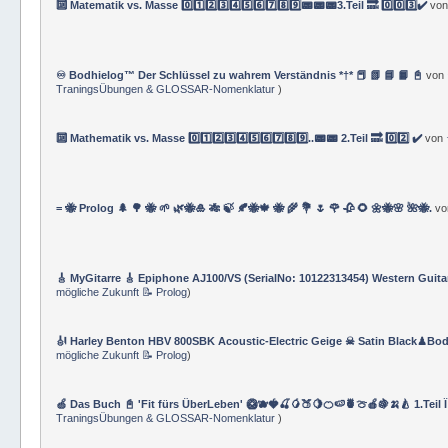
🔟 Matematik vs. Masse 0️⃣1️⃣2️⃣3️⃣4️⃣5️⃣6️⃣7️⃣8️⃣9️⃣📟📟📟3.Teil 🔜 0️⃣0️⃣3️⃣✔️
vo
♾️ Bodhielog™ Der Schlüssel zu wahrem Verständnis *†* 📕 📗 📘 📙 📓
von
TraningsÜbungen & GLOSSAR-Nomenklatur
)
🔟 Mathematik vs. Masse 0️⃣1️⃣2️⃣3️⃣4️⃣5️⃣6️⃣7️⃣8️⃣9️⃣..📟📟 2.Teil 🔜 0️⃣2️⃣ ✔️
von
= 🐝 Prolog 🌲 🌳 🐝 🌱 🌿🐝🎍 🎋 🍃 🍂🐝🍁 🐝 🌾 💐 🌷 🌹 🥀 🌻 🌼🐝🌸 🌺🐝.
v
🎸 MyGitarre 🎸 Epiphone AJ100/VS (SerialNo: 10122313454) Western Guita
mögliche Zukunft 📝 Prolog
)
🎻 Harley Benton HBV 800SBK Acoustic-Electric Geige ☠ Satin Black♟Bod
mögliche Zukunft 📝 Prolog
)
🍏 Das Buch 📓 'Fit fürs ÜberLeben' 🥝🫐🍓🍒🥭🍑🍋🍊🍉🍍🍈🍎🍇🍌🍐 1.Teil 