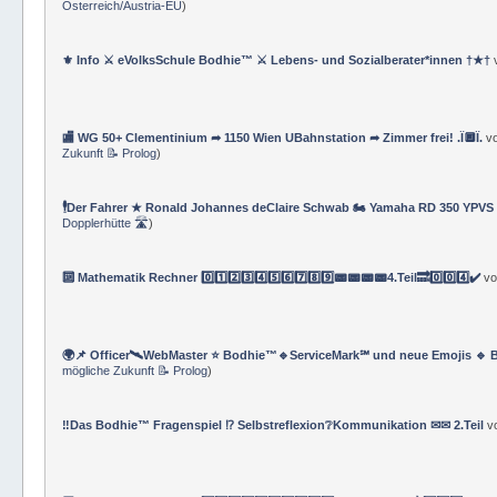
💻 DNA-Datenspeicher vs Menschlicher Verstand 👤
von
★ Ronald Johannes
Österreich/Austria-EU
)
⚜ Info ⚔ eVolksSchule Bodhie™ ⚔ Lebens- und Sozialberater*innen †★†
🏬 WG 50+ Clementinium ➦ 1150 Wien UBahnstation ➦ Zimmer frei! .Ï🔲Ï.
v
Zukunft 📝 Prolog
)
🕴Der Fahrer ★ Ronald Johannes deClaire Schwab 🏍️ Yamaha RD 350 YPVS ⌚
Dopplerhütte 🛣
)
🔟 Mathematik Rechner 0️⃣1️⃣2️⃣3️⃣4️⃣5️⃣6️⃣7️⃣8️⃣9️⃣📟📟📟📟4.Teil🔜0️⃣0️⃣4️⃣✔️
v
🌍📌 Officer🛰WebMaster ⭐️ Bodhie™🔹ServiceMark℠ und neue Emojis 🔹 
mögliche Zukunft 📝 Prolog
)
‼️Das Bodhie™ Fragenspiel ⁉️ Selbstreflexion❔Kommunikation ✉✉ 2.Teil
v