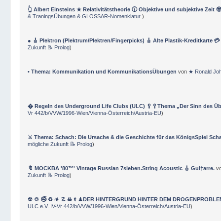
TraningsÜbungen & GLOSSAR-Nomenklatur
)
👆 Albert Einsteins ★ Relativitätstheorie 🕦 Objektive und subjektive Zeit 
& TraningsÜbungen & GLOSSAR-Nomenklatur
)
● 🎸 Plektron (Plektrum/Plektren/Fingerpicks) 🎸 Alte Plastik-Kreditkarte 
Zukunft 📝 Prolog
)
• Thema: Kommunikation und KommunikationsÜbungen
von
★ Ronald Jo
� Regeln des Underground Life Clubs (ULC) 🥄🥄Thema „Der Sinn des Ü
Vr 442/b/VVW/1996-Wien/Vienna-Österreich/Austria-EU
)
⚔ Thema: Schach: Die Ursache & die Geschichte für das KönigsSpiel Sch
mögliche Zukunft 📝 Prolog
)
🔖 MOCKBA '80™' Vintage Russian 7sieben.String Acoustic 🎸 Gui†arre.
v
Zukunft 📝 Prolog
)
☢ ♲ 🚭 ♻ ☣ ☡ ☠ ⚕ ♟DER HINTERGRUND HINTER DEM DROGENPROBLEM 🛰