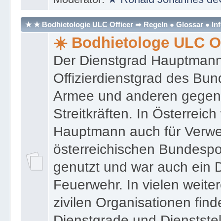
programmatischen Tenden
Moderator:
★ Ronald Johannes de
★ ★ Bodhietologie ULC Officer ➦ Regeln ● Glossar ● In
☀️ Bodhietologe ULC Of
Der Dienstgrad Hauptmann (
Offizierdienstgrad des Bu
Armee und anderen gegenw
Streitkräften. In Österreic
Hauptmann auch für Verwe
österreichischen Bundespo
genutzt und war auch ein 
Feuerwehr. In vielen weiter