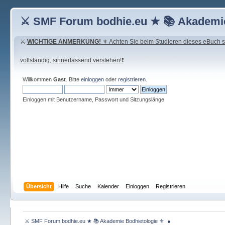
⚔ SMF Forum bodhie.eu ★ 📚 Akademie
⚔
WICHTIGE ANMERKUNG!
⚜ Achten Sie beim Studieren dieses eBuch seh
vollständig, sinnerfassend verstehen!❗
Willkommen
Gast
. Bitte
einloggen
oder
registrieren
.
Einloggen mit Benutzername, Passwort und Sitzungslänge
Übersicht
Hilfe
Suche
Kalender
Einloggen
Registrieren
 ⚔ SMF Forum bodhie.eu ★ 📚 Akademie Bodhietologie ⚜  ● 