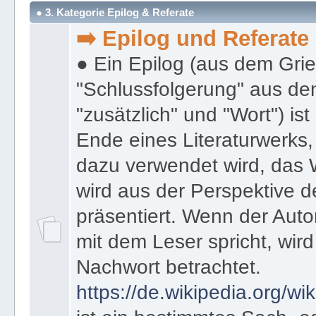
Moderator:
★ Ronald Johannes de
● 3. Kategorie Epilog & Referate
➡️ Epilog und Referate
● Ein Epilog (aus dem Gri
"Schlussfolgerung" aus den
"zusätzlich" und "Wort") ist
Ende eines Literaturwerks
dazu verwendet wird, das 
wird aus der Perspektive d
präsentiert. Wenn der Autor
mit dem Leser spricht, wird
Nachwort betrachtet.