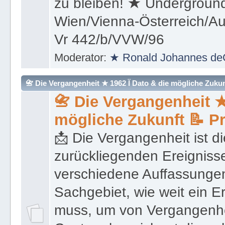
(Überleben) und weiter kon
zu bleiben! ★ Underground
Wien/Vienna-Österreich/Aus
Vr 442/b/VVW/96
Moderator:
★ Ronald Johannes de
📇 Die Vergangenheit ★ 1962 Ï Dato & die mögliche Zukunft 
📇 Die Vergangenheit ★
mögliche Zukunft 📝 P
📩 Die Vergangenheit ist di
zurückliegenden Ereignisse
verschiedene Auffassungen
Sachgebiet, wie weit ein E