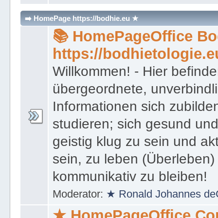
Islam
,
🕍 Board Judentum
,
⚔ Bo
➡️ HomePage https://bodhie.eu ★
📚 HomePageOffice Bod
https://bodhietologie.e
Willkommen! - Hier befinde
übergeordnete, unverbindl
Informationen sich zubilde
studieren; sich gesund und
geistig klug zu sein und akt
sein, zu leben (Überleben) 
kommunikativ zu bleiben!
Moderator:
★ Ronald Johannes de