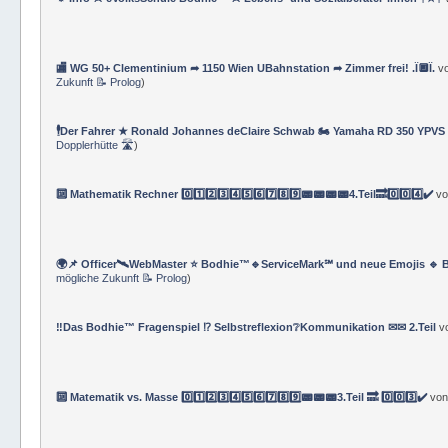
⚜ Info ⚔ eVolksSchule Bodhie™ ⚔ Lebens- und Sozialberater*innen †★†
🏬 WG 50+ Clementinium ➦ 1150 Wien UBahnstation ➦ Zimmer frei! .Ï🔲Ï.
v
Zukunft 📝 Prolog
)
🕴Der Fahrer ★ Ronald Johannes deClaire Schwab 🏍️ Yamaha RD 350 YPVS ⌚
Dopplerhütte 🛣
)
🔟 Mathematik Rechner 0️⃣1️⃣2️⃣3️⃣4️⃣5️⃣6️⃣7️⃣8️⃣9️⃣📟📟📟📟4.Teil🔜0️⃣0️⃣4️⃣✔️
v
🌍📌 Officer🛰WebMaster ⭐️ Bodhie™🔹ServiceMark℠ und neue Emojis 🔹 
mögliche Zukunft 📝 Prolog
)
‼️Das Bodhie™ Fragenspiel ⁉️ Selbstreflexion❔Kommunikation ✉✉ 2.Teil
v
🔟 Matematik vs. Masse 0️⃣1️⃣2️⃣3️⃣4️⃣5️⃣6️⃣7️⃣8️⃣9️⃣📟📟📟3.Teil 🔜 0️⃣0️⃣3️⃣✔️
vo