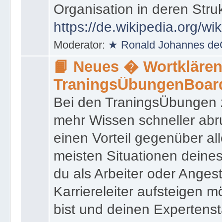
das innerhalb einer Behörd
Organisation in deren Stru
https://de.wikipedia.org/wi
Moderator:
★ Ronald Johannes de
📙 Neues � Wortklären
TraningsÜbungenBoar
Bei den TraningsÜbungen ze
mehr Wissen schneller abr
einen Vorteil gegenüber al
meisten Situationen deine
du als Arbeiter oder Angest
Karriereleiter aufsteigen m