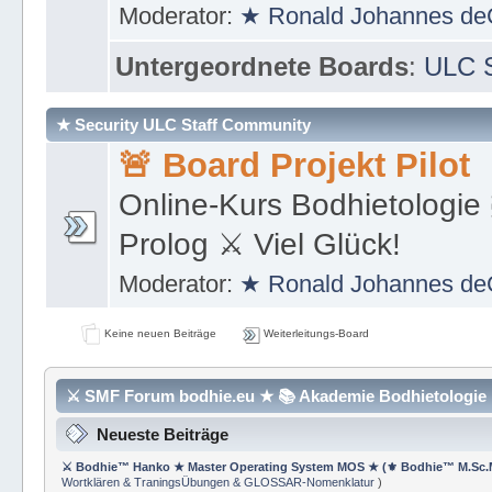
https://de.wikipedia.org/wi
Moderator:
★ Ronald Johannes de
Untergeordnete Boards
:
ULC S
★ Security ULC Staff Community
🚨 Board Projekt Pilot
Online-Kurs Bodhietologie 
Prolog ⚔ Viel Glück!
Moderator:
★ Ronald Johannes de
Keine neuen Beiträge
Weiterleitungs-Board
⚔ SMF Forum bodhie.eu ★ 📚 Akademie Bodhietologie ⚜
Neueste Beiträge