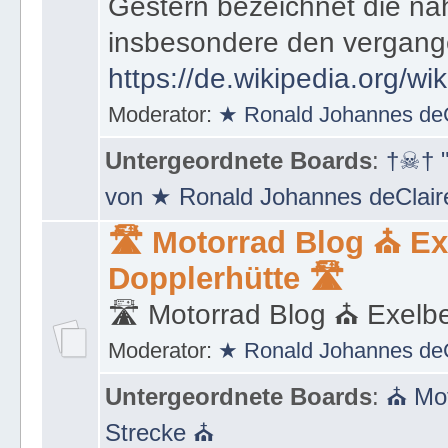
muss, um von Vergangenhe
Gestern bezeichnet die na
insbesondere den vergang
https://de.wikipedia.org/wi
Moderator:
★ Ronald Johannes de
Untergeordnete Boards
:
†☠† "
von ★ Ronald Johannes deClai
🛣 Motorrad Blog ⛪ Ex
Dopplerhütte 🛣
🛣 Motorrad Blog ⛪ Exelbe
Moderator:
★ Ronald Johannes de
Untergeordnete Boards
:
⛪ Mot