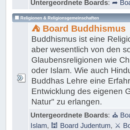
Moderator:
★ Ronald Johannes de
Untergeordnete Boards
:
➦ Boa
🏢 Religionen & Religionsgemeinschaften
⛺ Board Buddhismus
Buddhismus ist eine Religi
aber wesentlich von den 
Glaubensreligionen wie Ch
oder Islam. Wie auch Hind
Buddhas Lehre eine Erfahrun
Entwicklung des eigenen G
Natur" zu erlangen.
Untergeordnete Boards
:
⛪ Boa