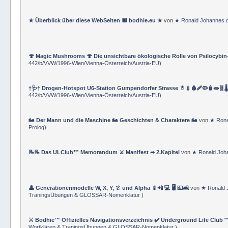
⚔ Bodhie™ Hanko ★ Master Operating System MOS ★ (⚜ Bodhie™ M.Sc.
Wortklären & TraningsÜbungen & GLOSSAR-Nomenklatur
)
★ Überblick über diese WebSeiten 🔲 bodhie.eu ★
von
★ Ronald Johannes 
🍄 Magic Mushrooms 🍄 Die unsichtbare ökologische Rolle von Psilocybin
442/b/VVW/1996-Wien/Vienna-Österreich/Austria-EU
)
†🩺† Drogen-Hotspot U6-Station Gumpendorfer Strasse 💊💉🩸🩹🦠🧴🧫🧬🌡
442/b/VVW/1996-Wien/Vienna-Österreich/Austria-EU
)
🏍 Der Mann und die Maschine 🏍 Geschichten & Charaktere 🏍
von
★ Rona
Prolog
)
📝📝 Das ULClub™ Memorandum ⚔ Manifest ➦ 2.Kapitel
von
★ Ronald Joh
👤 Generationenmodelle W, X, Y, ☡ und Alpha 📱📲 💻 🖥️ 💶🛋️
von
★ Ronald 
TraningsÜbungen & GLOSSAR-Nomenklatur
)