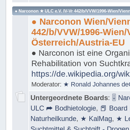
Strecke ⛪
● Narconon ★ ULC e.V. IV-Vr 442/b/VVW/1996-Wien/Vienn
● Narconon Wien/Vienn
442/b/VVW/1996-Wien/
Österreich/Austria-EU
● Narconon ist eine Organi
Rehabilitation von Suchtkr
https://de.wikipedia.org/wi
Moderator:
★ Ronald Johannes de
Untergeordnete Boards
:
🎚 Na
ULC ➦ Bodhietologie
,
📕 Board 
Naturheilkunde
,
★ KalMag
,
★ Le