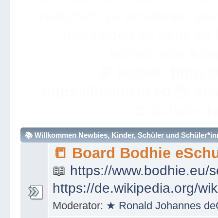
WICHTIGE ANMERKUN
dieses eBuch sehr, sehr so
über ein Wort hinweggeh
ve
📟
Simple Learning

Mathem
🧮
https://bodhie.eu/sim
📚 Willkommen Newbies, Kinder, Schüler und Schüler*inne
📒 Board Bodhie eSchu
📖
https://www.bodhie.eu/s
https://de.wikipedia.org/wi