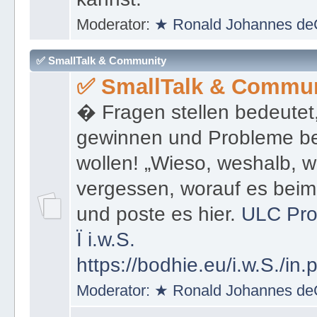
kannst und dann auch wie 
kannst.
Moderator:
★ Ronald Johannes de
✅ SmallTalk & Community
✅ SmallTalk & Commun
� Fragen stellen bedeutet
gewinnen und Probleme be
wollen! „Wieso, weshalb, w
vergessen, worauf es bei
und poste es hier.
ULC Pro
Ï
i.w.S.
https://bodhie.eu/i.w.S./in.