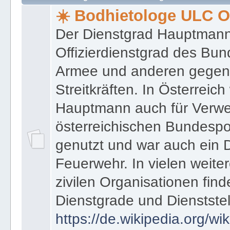
★ ★ Bodhietologie ULC Officer ➦ Regeln ● Glossar ● In
☀️ Bodhietologe ULC Of
Der Dienstgrad Hauptmann (
Offizierdienstgrad des Bu
Armee und anderen gegenw
Streitkräften. In Österreic
Hauptmann auch für Verwe
österreichischen Bundespo
genutzt und war auch ein 
Feuerwehr. In vielen weiter
zivilen Organisationen find
Dienstgrade und Dienstste