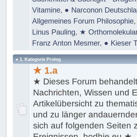
Suchtmittel & Suchtgift - Drogen
Vitamine
,
● Narconon Deutschl
Allgemeines Forum Philosophie
Linus Pauling
,
★ Orthomolekular
Franz Anton Mesmer
,
● Kieser T
● 1. Kategorie Prolog
★ 1.a
★ Dieses Forum behandel
Nachrichten, Wissen und E
Artikelübersicht zu themat
und zu länger andauernden