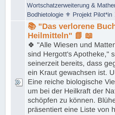
Netzwerke" 🖲 Social Media Mar
Wortschatzerweiterung & Math
Bodhietologie ⚜ Projekt Pilot*in
📚 "Das verlorene Buch
Heilmitteln" 📗 📖
🍀 "Alle Wiesen und Matte
sind Hergott's Apotheke," 
seinerzeit bereits, dass 
ein Kraut gewachsen ist. U
Eine reiche biologische Vie
um bei der Heilkraft der N
schöpfen zu können. Blüh