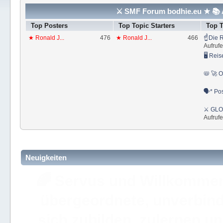
⚔ SMF Forum bodhie.eu ★ 📚 A
Top Posters
Top Topic Starters
Top 
★ Ronald J...
476
★ Ronald J...
466
☝Die R
Aufrufe
🖥 Reis
📛 🚀 O
🗣* Pos
⚔ GLOS
Aufrufe
Neuigkeiten
🚩 Hier findest Du staat
der ⚔ ULC Akademie Bo
Akademie 