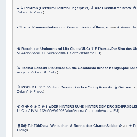
👆 Albert Einsteins ★ Relativitätstheorie 🕦 Objektive und subjektive Zeit 
& TraningsÜbungen & GLOSSAR-Nomenklatur
)
● 🎸 Plektron (Plektrum/Plektren/Fingerpicks) 🎸 Alte Plastik-Kreditkarte 
Zukunft 📝 Prolog
)
• Thema: Kommunikation und KommunikationsÜbungen
von
★ Ronald Jo
� Regeln des Underground Life Clubs (ULC) 🥄🥄Thema „Der Sinn des Ü
Vr 442/b/VVW/1996-Wien/Vienna-Österreich/Austria-EU
)
⚔ Thema: Schach: Die Ursache & die Geschichte für das KönigsSpiel Sch
mögliche Zukunft 📝 Prolog
)
🔖 MOCKBA '80™' Vintage Russian 7sieben.String Acoustic 🎸 Gui†arre.
v
Zukunft 📝 Prolog
)
☢ ♲ 🚭 ♻ ☣ ☡ ☠ ⚕ ♟DER HINTERGRUND HINTER DEM DROGENPROBLEM 🛰
ULC e.V. IV-Vr 442/b/VVW/1996-Wien/Vienna-Österreich/Austria-EU
)