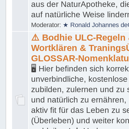
präsentiert eine Liste von
aus der NaturApotheke, di
auf natürliche Weise linder
Moderator:
★ Ronald Johannes de
⚠️ Bodhie ULC-Regeln
Wortklären & Traning
GLOSSAR-Nomenklatu
🖥 Hier befinden sich korre
unverbindliche, kostenlose
zubilden, zulernen und zu 
und natürlich zu ernähren, 
aktiv fit für das Leben zu s