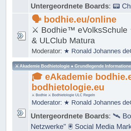
Moderator:
★ Ronald Johannes de
Untergeordnete Boards
:
📟 C
🗣 bodhie.eu/online
⚔ Bodhie™ eVolksSchule
& ULClub Matura
Moderator:
★ Ronald Johannes de
⚔ Akademie Bodhietologie ● Grundlegende Information
🎓 eAkademie bodhie.
bodhietologie.eu
⚔
Bodhie
⚔ Bodhietologie
ULC Regeln
Moderator:
★ Ronald Johannes de
Untergeordnete Boards
:
🛰 Bo