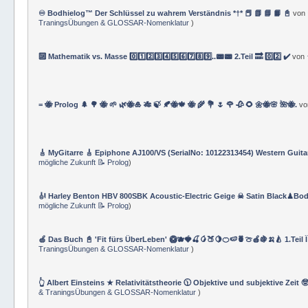
♾️ Bodhielog™ Der Schlüssel zu wahrem Verständnis *†* 📕 📗 📘 📙 📓
von
TraningsÜbungen & GLOSSAR-Nomenklatur
)
🔟 Mathematik vs. Masse 0️⃣1️⃣2️⃣3️⃣4️⃣5️⃣6️⃣7️⃣8️⃣9️⃣..📟📟 2.Teil 🔜 0️⃣2️⃣ ✔️
von
= 🐝 Prolog 🌲 🌳 🐝 🌱 🌿🐝🎍 🎋 🍃 🍂🐝🍁 🐝 🌾 💐 🌷 🌹 🥀 🌻 🌼🐝🌸 🌺🐝.
v
🎸 MyGitarre 🎸 Epiphone AJ100/VS (SerialNo: 10122313454) Western Guita
mögliche Zukunft 📝 Prolog
)
🎻 Harley Benton HBV 800SBK Acoustic-Electric Geige ☠ Satin Black♟Bod
mögliche Zukunft 📝 Prolog
)
🍏 Das Buch 📓 'Fit fürs ÜberLeben' 🥝🫐🍓🍒🥭🍑🍋🍊🍉🍍🍈🍎🍇🍌🍐 1.Teil 
TraningsÜbungen & GLOSSAR-Nomenklatur
)