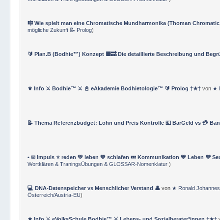
⚔️ Bodhie™ Offizielles Navigationsverzeichnis ✔️ Underground Life Club™
Wortklären & TraningsÜbungen & GLOSSAR-Nomenklatur
)
🎼 Wie spielt man eine Chromatische Mundharmonika (Thoman Chromatic
mögliche Zukunft 📝 Prolog
)
🔰 Plan.B (Bodhie™) Konzept 🟪🔜 Die detaillierte Beschreibung und Beg
⚜ Info ⚔ Bodhie™ ⚔ 📓 eAkademie Bodhietologie™ 🔰 Prolog †★†
von
★ 
📝 Thema Referenzbudget: Lohn und Preis Kontrolle 💶 BarGeld vs 💳 Ba
• ✉ Impuls ⭐️ reden 💛 leben 💚 schlafen 💤 Kommunikation 💙 Leben 💜 Se
Wortklären & TraningsÜbungen & GLOSSAR-Nomenklatur
)
💻 DNA-Datenspeicher vs Menschlicher Verstand 👤
von
★ Ronald Johannes
Österreich/Austria-EU
)