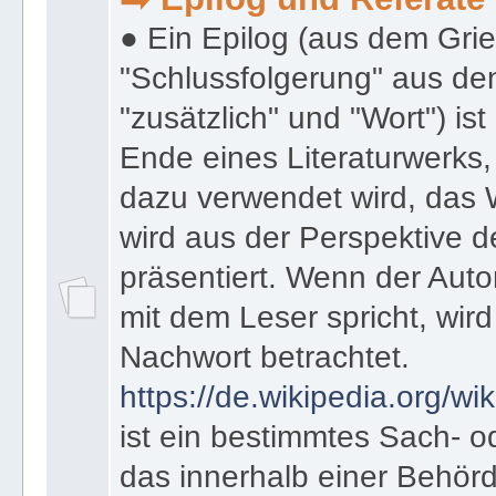
● 3. Kategorie Epilog & Referate
➡️ Epilog und Referate
● Ein Epilog (aus dem Gri
"Schlussfolgerung" aus den
"zusätzlich" und "Wort") ist
Ende eines Literaturwerks
dazu verwendet wird, das 
wird aus der Perspektive d
präsentiert. Wenn der Autor
mit dem Leser spricht, wird
Nachwort betrachtet.
https://de.wikipedia.org/wik
ist ein bestimmtes Sach- 