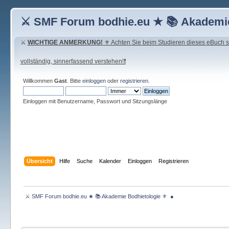
⚔ SMF Forum bodhie.eu ★ 📚 Akademie
⚔
WICHTIGE ANMERKUNG!
⚜ Achten Sie beim Studieren dieses eBuch seh
vollständig, sinnerfassend verstehen!❗
Willkommen
Gast
. Bitte
einloggen
oder
registrieren
.
Einloggen mit Benutzername, Passwort und Sitzungslänge
Übersicht
Hilfe
Suche
Kalender
Einloggen
Registrieren
 ⚔ SMF Forum bodhie.eu ★ 📚 Akademie Bodhietologie ⚜  ● 