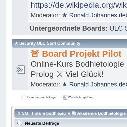
https://de.wikipedia.org/wi
Moderator:
★ Ronald Johannes de
Untergeordnete Boards
:
ULC S
★ Security ULC Staff Community
🚨 Board Projekt Pilot
Online-Kurs Bodhietologie 
Prolog ⚔ Viel Glück!
Moderator:
★ Ronald Johannes de
Keine neuen Beiträge
Weiterleitungs-Board
⚔ SMF Forum bodhie.eu ★ 📚 Akademie Bodhietologie ⚜
Neueste Beiträge