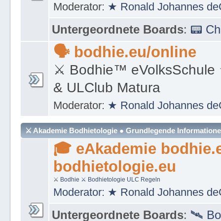
Moderator:
★ Ronald Johannes de
Untergeordnete Boards
:
📟 C
🗣 bodhie.eu/online
⚔ Bodhie™ eVolksSchule
& ULClub Matura
Moderator:
★ Ronald Johannes de
⚔ Akademie Bodhietologie ● Grundlegende Information
🎓 eAkademie bodhie.
bodhietologie.eu
⚔
Bodhie
⚔ Bodhietologie
ULC Regeln
Moderator:
★ Ronald Johannes de
Untergeordnete Boards
:
🛰 Bo