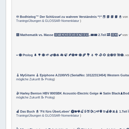
♾️ Bodhielog™ Der Schlüssel zu wahrem Verständnis *†* 📕 📗 📘 📙 📓
von
TraningsÜbungen & GLOSSAR-Nomenklatur
)
🔟 Mathematik vs. Masse 0️⃣1️⃣2️⃣3️⃣4️⃣5️⃣6️⃣7️⃣8️⃣9️⃣..📟📟 2.Teil 🔜 0️⃣2️⃣ ✔️
von
= 🐝 Prolog 🌲 🌳 🐝 🌱 🌿🐝🎍 🎋 🍃 🍂🐝🍁 🐝 🌾 💐 🌷 🌹 🥀 🌻 🌼🐝🌸 🌺🐝.
v
🎸 MyGitarre 🎸 Epiphone AJ100/VS (SerialNo: 10122313454) Western Guita
mögliche Zukunft 📝 Prolog
)
🎻 Harley Benton HBV 800SBK Acoustic-Electric Geige ☠ Satin Black♟Bod
mögliche Zukunft 📝 Prolog
)
🍏 Das Buch 📓 'Fit fürs ÜberLeben' 🥝🫐🍓🍒🥭🍑🍋🍊🍉🍍🍈🍎🍇🍌🍐 1.Teil 
TraningsÜbungen & GLOSSAR-Nomenklatur
)