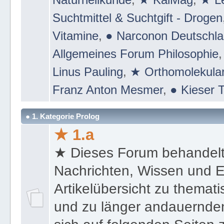
Suchtmittel & Suchtgift - Drogen
Vitamine
,
● Narconon Deutschl
Allgemeines Forum Philosophie
Linus Pauling
,
★ Orthomolekular
Franz Anton Mesmer
,
● Kieser T
● 1. Kategorie Prolog
★ 1.a
★ Dieses Forum behandel
Nachrichten, Wissen und E
Artikelübersicht zu themat
und zu länger andauernden