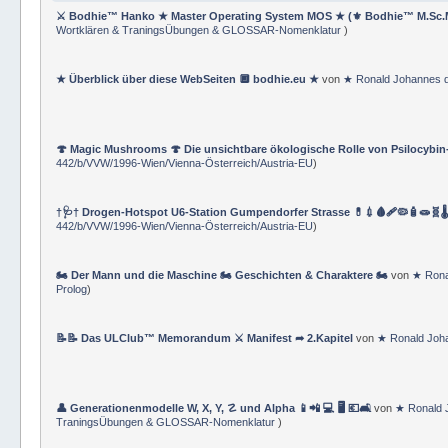
⚔ Bodhie™ Hanko ★ Master Operating System MOS ★ (⚜ Bodhie™ M.Sc.
Wortklären & TraningsÜbungen & GLOSSAR-Nomenklatur
)
★ Überblick über diese WebSeiten 🔲 bodhie.eu ★
von
★ Ronald Johannes 
🍄 Magic Mushrooms 🍄 Die unsichtbare ökologische Rolle von Psilocybin
442/b/VVW/1996-Wien/Vienna-Österreich/Austria-EU
)
†🩺† Drogen-Hotspot U6-Station Gumpendorfer Strasse 💊💉🩸🩹🦠🧴🧫🧬🌡
442/b/VVW/1996-Wien/Vienna-Österreich/Austria-EU
)
🏍 Der Mann und die Maschine 🏍 Geschichten & Charaktere 🏍
von
★ Rona
Prolog
)
📝📝 Das ULClub™ Memorandum ⚔ Manifest ➦ 2.Kapitel
von
★ Ronald Joh
👤 Generationenmodelle W, X, Y, ☡ und Alpha 📱📲 💻 🖥️ 💶🛋️
von
★ Ronald 
TraningsÜbungen & GLOSSAR-Nomenklatur
)