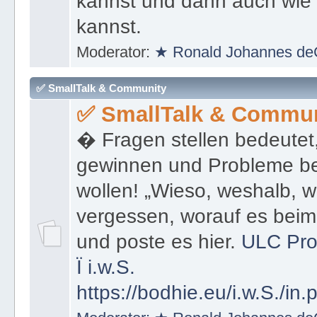
kannst und dann auch wie 
kannst.
Moderator:
★ Ronald Johannes de
✅ SmallTalk & Community
✅ SmallTalk & Commun
� Fragen stellen bedeutet
gewinnen und Probleme be
wollen! „Wieso, weshalb, w
vergessen, worauf es bei
und poste es hier.
ULC Pro
Ï
i.w.S.
https://bodhie.eu/i.w.S./in.