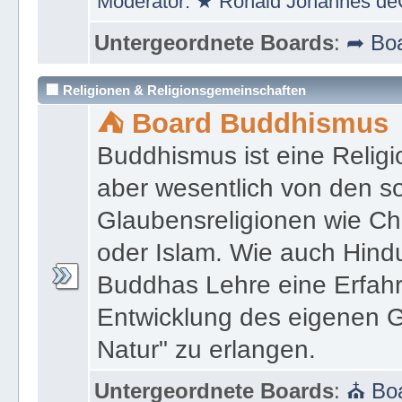
Moderator:
★ Ronald Johannes de
Untergeordnete Boards
:
➦ Boa
🏢 Religionen & Religionsgemeinschaften
⛺ Board Buddhismus
Buddhismus ist eine Religi
aber wesentlich von den 
Glaubensreligionen wie Ch
oder Islam. Wie auch Hind
Buddhas Lehre eine Erfahrun
Entwicklung des eigenen G
Natur" zu erlangen.
Untergeordnete Boards
:
⛪ Boa