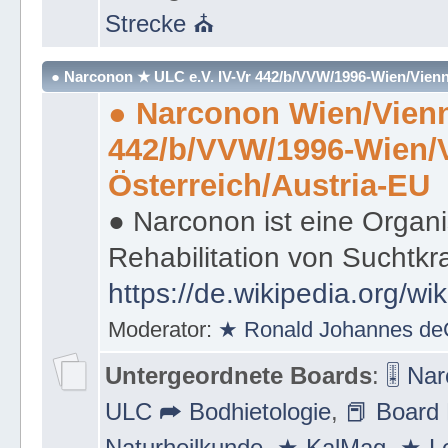
Strecke ⛪
● Narconon ★ ULC e.V. IV-Vr 442/b/VVW/1996-Wien/Vienn
● Narconon Wien/Vienn
442/b/VVW/1996-Wien/
Österreich/Austria-EU
● Narconon ist eine Organi
Rehabilitation von Suchtkr
https://de.wikipedia.org/wi
Moderator:
★ Ronald Johannes de
Untergeordnete Boards
:
🎚 Na
ULC ➦ Bodhietologie
,
📕 Board 
Naturheilkunde
,
★ KalMag
,
★ Le