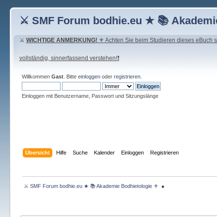
⚔ SMF Forum bodhie.eu ★ 📚 Akademie
⚔
WICHTIGE ANMERKUNG!
⚜ Achten Sie beim Studieren dieses eBuch seh
vollständig, sinnerfassend verstehen!❗
Willkommen
Gast
. Bitte
einloggen
oder
registrieren
.
Einloggen mit Benutzername, Passwort und Sitzungslänge
Übersicht
Hilfe
Suche
Kalender
Einloggen
Registrieren
 ⚔ SMF Forum bodhie.eu ★ 📚 Akademie Bodhietologie ⚜  ● 