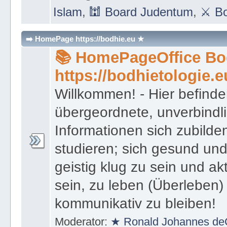
Islam
,
🕍 Board Judentum
,
⚔ Bo
➡️ HomePage https://bodhie.eu ★
📚 HomePageOffice Bod
https://bodhietologie.e
Willkommen! - Hier befinde
übergeordnete, unverbindl
Informationen sich zubilde
studieren; sich gesund und
geistig klug zu sein und akt
sein, zu leben (Überleben) 
kommunikativ zu bleiben!
Moderator:
★ Ronald Johannes de