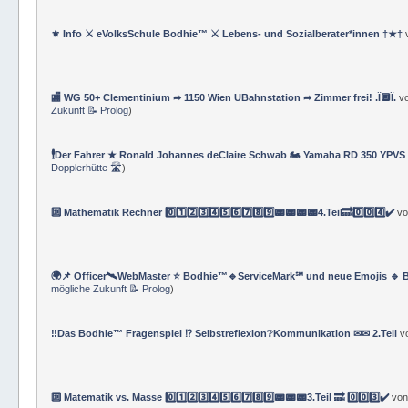
⚜ Info ⚔ eVolksSchule Bodhie™ ⚔ Lebens- und Sozialberater*innen †★†
🏬 WG 50+ Clementinium ➦ 1150 Wien UBahnstation ➦ Zimmer frei! .Ï🔲Ï.
v
Zukunft 📝 Prolog
)
🕴Der Fahrer ★ Ronald Johannes deClaire Schwab 🏍️ Yamaha RD 350 YPVS ⌚
Dopplerhütte 🛣
)
🔟 Mathematik Rechner 0️⃣1️⃣2️⃣3️⃣4️⃣5️⃣6️⃣7️⃣8️⃣9️⃣📟📟📟📟4.Teil🔜0️⃣0️⃣4️⃣✔️
v
🌍📌 Officer🛰WebMaster ⭐️ Bodhie™🔹ServiceMark℠ und neue Emojis 🔹 
mögliche Zukunft 📝 Prolog
)
‼️Das Bodhie™ Fragenspiel ⁉️ Selbstreflexion❔Kommunikation ✉✉ 2.Teil
v
🔟 Matematik vs. Masse 0️⃣1️⃣2️⃣3️⃣4️⃣5️⃣6️⃣7️⃣8️⃣9️⃣📟📟📟3.Teil 🔜 0️⃣0️⃣3️⃣✔️
vo