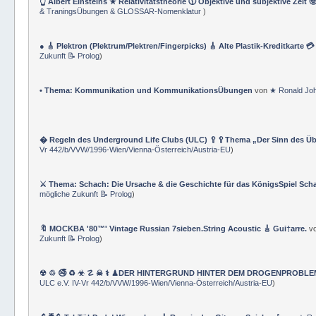
👆 Albert Einsteins ★ Relativitätstheorie 🕦 Objektive und subjektive Zeit 
& TraningsÜbungen & GLOSSAR-Nomenklatur
)
● 🎸 Plektron (Plektrum/Plektren/Fingerpicks) 🎸 Alte Plastik-Kreditkarte 
Zukunft 📝 Prolog
)
• Thema: Kommunikation und KommunikationsÜbungen
von
★ Ronald Jo
� Regeln des Underground Life Clubs (ULC) 🥄🥄Thema „Der Sinn des Ü
Vr 442/b/VVW/1996-Wien/Vienna-Österreich/Austria-EU
)
⚔ Thema: Schach: Die Ursache & die Geschichte für das KönigsSpiel Sch
mögliche Zukunft 📝 Prolog
)
🔖 MOCKBA '80™' Vintage Russian 7sieben.String Acoustic 🎸 Gui†arre.
v
Zukunft 📝 Prolog
)
☢ ♲ 🚭 ♻ ☣ ☡ ☠ ⚕ ♟DER HINTERGRUND HINTER DEM DROGENPROBLEM 🛰
ULC e.V. IV-Vr 442/b/VVW/1996-Wien/Vienna-Österreich/Austria-EU
)