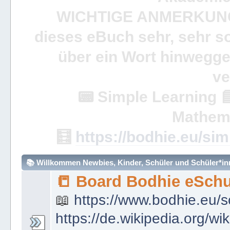
WICHTIGE ANMERKUN
dieses eBuch sehr, sehr so
über ein Wort hinweggeh
ve
📟
Simple Learning

Mathem
🧮
https://bodhie.eu/sim
📚 Willkommen Newbies, Kinder, Schüler und Schüler*inne
📒 Board Bodhie eSchu
📖
https://www.bodhie.eu/s
https://de.wikipedia.org/wi