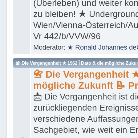
(Überleben) und weiter kon
zu bleiben! ★ Underground
Wien/Vienna-Österreich/Aus
Vr 442/b/VVW/96
Moderator:
★ Ronald Johannes de
📇 Die Vergangenheit ★ 1962 Ï Dato & die mögliche Zukunft 
📇 Die Vergangenheit ★
mögliche Zukunft 📝 P
📩 Die Vergangenheit ist di
zurückliegenden Ereignisse
verschiedene Auffassungen
Sachgebiet, wie weit ein E