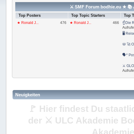
⚔ SMF Forum bodhie.eu ★ 📚 A
Top Posters
Top Topic Starters
Top 
★ Ronald J...
476
★ Ronald J...
466
☝Die R
Aufrufe
🖥 Reis
📛 🚀 O
🗣* Pos
⚔ GLOS
Aufrufe
Neuigkeiten
🚩 Hier findest Du staat
der ⚔ ULC Akademie Bo
Akademie 