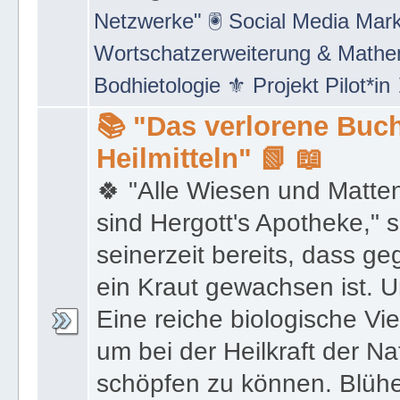
Netzwerke" 🖲 Social Media Mar
Wortschatzerweiterung & Math
Bodhietologie ⚜ Projekt Pilot*in
📚 "Das verlorene Buch
Heilmitteln" 📗 📖
🍀 "Alle Wiesen und Matte
sind Hergott's Apotheke," 
seinerzeit bereits, dass 
ein Kraut gewachsen ist. U
Eine reiche biologische Vie
um bei der Heilkraft der N
schöpfen zu können. Blüh