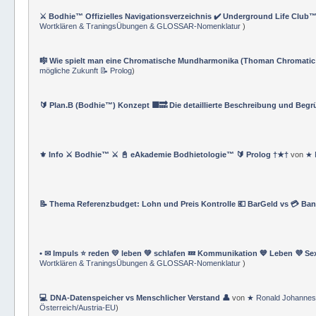
⚔️ Bodhie™ Offizielles Navigationsverzeichnis ✔️ Underground Life Club™
Wortklären & TraningsÜbungen & GLOSSAR-Nomenklatur
)
🎼 Wie spielt man eine Chromatische Mundharmonika (Thoman Chromatic
mögliche Zukunft 📝 Prolog
)
🔰 Plan.B (Bodhie™) Konzept 🟪🔜 Die detaillierte Beschreibung und Beg
⚜ Info ⚔ Bodhie™ ⚔ 📓 eAkademie Bodhietologie™ 🔰 Prolog †★†
von
★ 
📝 Thema Referenzbudget: Lohn und Preis Kontrolle 💶 BarGeld vs 💳 Ba
• ✉ Impuls ⭐️ reden 💛 leben 💚 schlafen 💤 Kommunikation 💙 Leben 💜 Se
Wortklären & TraningsÜbungen & GLOSSAR-Nomenklatur
)
💻 DNA-Datenspeicher vs Menschlicher Verstand 👤
von
★ Ronald Johannes
Österreich/Austria-EU
)