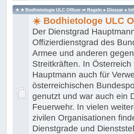
★ ★ Bodhietologie ULC Officer ➦ Regeln ● Glossar ● In
☀️ Bodhietologe ULC Of
Der Dienstgrad Hauptmann (
Offizierdienstgrad des Bu
Armee und anderen gegenw
Streitkräften. In Österreic
Hauptmann auch für Verwe
österreichischen Bundespo
genutzt und war auch ein 
Feuerwehr. In vielen weiter
zivilen Organisationen find
Dienstgrade und Dienstste