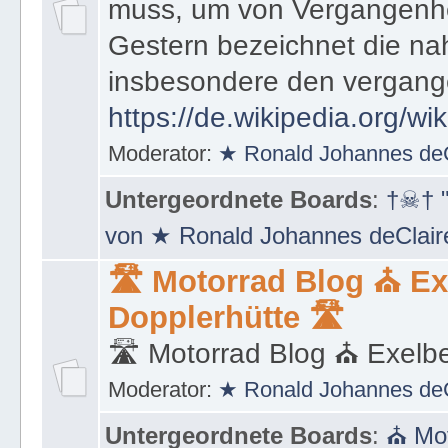
muss, um von Vergangenhe
Gestern bezeichnet die na
insbesondere den vergang
https://de.wikipedia.org/wi
Moderator:
★ Ronald Johannes de
Untergeordnete Boards
:
†☠† "
von ★ Ronald Johannes deClai
🛣 Motorrad Blog ⛪ Ex
Dopplerhütte 🛣
🛣 Motorrad Blog ⛪ Exelbe
Moderator:
★ Ronald Johannes de
Untergeordnete Boards
:
⛪ Mot