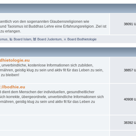
esentlich von den sogenannten Glaubensreligionen wie
38091 U
nd Taoismus ist Buddhas Lehre eine Erfahrungsreligion. Ziel ist
 zu erlangen.
ismus
,
🕌 Board Islam
,
🕍 Board Judentum
,
⚔ Board Bodhietologie
dhietologie.eu
 unverbindliche, kostenlose Informationen sich zubilden,
ähren, geistig klug zu sein und aktiv fit für das Leben zu sein,
38857 U
 zu bleiben!
//bodhie.eu
d dient dem Menschen der individuellen, gesundheitlicher
ch korrekte, übergeordnete, unverbindliche Informationen sich
40908 U
nähren, geistig klug zu sein und aktiv fit für das Leben zu
38392 U