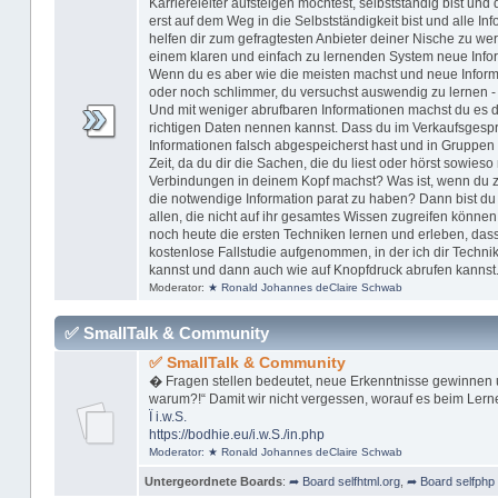
Karriereleiter aufsteigen möchtest, selbstständig bist u
erst auf dem Weg in die Selbstständigkeit bist und alle In
helfen dir zum gefragtesten Anbieter deiner Nische zu w
einem klaren und einfach zu lernenden System neue Inform
Wenn du es aber wie die meisten machst und neue Informa
oder noch schlimmer, du versuchst auswendig zu lernen -
Und mit weniger abrufbaren Informationen machst du es dir
richtigen Daten nennen kannst. Dass du im Verkaufsgespr
Informationen falsch abgespeicherst hast und in Gruppen 
Zeit, da du dir die Sachen, die du liest oder hörst sowieso 
Verbindungen in deinem Kopf machst? Was ist, wenn du zu 
die notwendige Information parat zu haben? Dann bist du n
allen, die nicht auf ihr gesamtes Wissen zugreifen können
noch heute die ersten Techniken lernen und erleben, dass
kostenlose Fallstudie aufgenommen, in der ich dir Technik
kannst und dann auch wie auf Knopfdruck abrufen kannst
Moderator:
★ Ronald Johannes deClaire Schwab
✅ SmallTalk & Community
✅ SmallTalk & Community
� Fragen stellen bedeutet, neue Erkenntnisse gewinnen 
warum?!“ Damit wir nicht vergessen, worauf es beim Lern
Ï
i.w.S.
https://bodhie.eu/i.w.S./in.php
Moderator:
★ Ronald Johannes deClaire Schwab
Untergeordnete Boards
:
➦ Board selfhtml.org
,
➦ Board selfphp