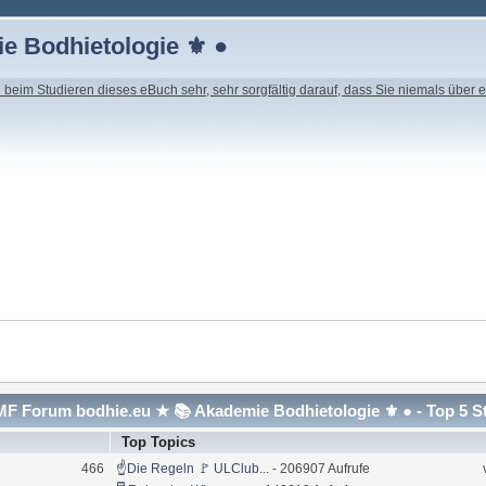
e Bodhietologie ⚜ ●
beim Studieren dieses eBuch sehr, sehr sorgfältig darauf, dass Sie niemals über e
F Forum bodhie.eu ★ 📚 Akademie Bodhietologie ⚜ ● - Top 5 S
Top Topics
466
☝Die Regeln 🚩 ULClub...
- 206907 Aufrufe