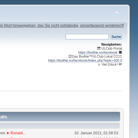
in Wort hinweggehen, das Sie nicht vollständig, sinnerfassend verstehen!❗
Neuigkeiten:
🔜 ULClub Portal
https://bodhie.eu/facebook
⬛️
💒Das Bodhie™ULClub Lokal 🤹‍♀️🤹‍♂️
https://bodhie.eu/facebook/index.php?topic=320.0
⚔ Viel Glück! 💸
tats
von
★ Ronald...
10. Januar 2021, 01:58:53