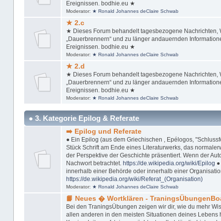
Ereignissen. bodhie.eu ★
Moderator:
★ Ronald Johannes deClaire Schwab
★ 2.c
★ Dieses Forum behandelt tagesbezogene Nachrichten, Wi
„Dauerbrennern“ und zu länger andauernden Informationen
Ereignissen. bodhie.eu ★
Moderator:
★ Ronald Johannes deClaire Schwab
★ 2.d
★ Dieses Forum behandelt tagesbezogene Nachrichten, Wi
„Dauerbrennern“ und zu länger andauernden Informationen
Ereignissen. bodhie.eu ★
Moderator:
★ Ronald Johannes deClaire Schwab
● 3. Kategorie Epilog & Referate
➡️ Epilog und Referate
● Ein Epilog (aus dem Griechischen , Epélogos, "Schlussfol
Stück Schrift am Ende eines Literaturwerks, das normaler
der Perspektive der Geschichte präsentiert. Wenn der Autor
Nachwort betrachtet.
https://de.wikipedia.org/wiki/Epilog
● 
innerhalb einer Behörde oder innerhalb einer Organisation
https://de.wikipedia.org/wiki/Referat_(Organisation)
Moderator:
★ Ronald Johannes deClaire Schwab
📙 Neues � Wortklären - TraningsÜbungenBo
Bei den TraningsÜbungen zeigen wir dir, wie du mehr Wis
allen anderen in den meisten Situationen deines Lebens ha