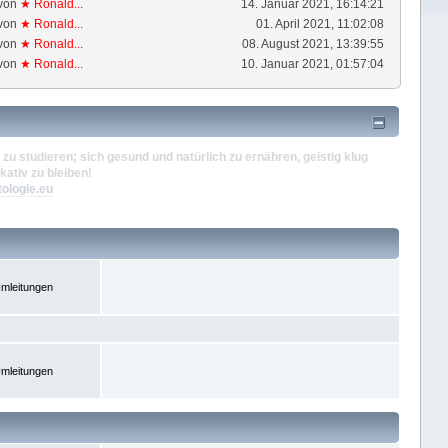
von
★ Ronald...
14. Januar 2021, 16:14:21
von
★ Ronald...
01. April 2021, 11:02:08
von
★ Ronald...
08. August 2021, 13:39:55
von
★ Ronald...
10. Januar 2021, 01:57:04
zu studieren; sich gesund und natürlich zu ernähren, geistig klug
kativ zu bleiben!
tologie.eu
mleitungen
mleitungen