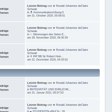
Letzter Beitrag
von
★ Ronald Johannes deClaire
eiträge
Schwab
in
🔝 KommunikationsÜbung 5
Themen
am 31. Oktober 2020, 00:08:01
Letzter Beitrag
von
★ Ronald Johannes deClaire
eiträge
Schwab
in
✨ Stimmungen des Seins-E...
Themen
am 30. November 2020, 09:30:39
Letzter Beitrag
von
★ Ronald Johannes deClaire
eiträge
Schwab
in
⚱ RIP BB Sir Robert Hein...
Themen
am 31. Dezember 2020, 04:33:02
Letzter Beitrag
von
★ Ronald Johannes deClaire
eiträge
Schwab
in
❗INTEGRITÄT UND EHRLICHK...
Themen
am 31. Januar 2021, 05:07:53
Letzter Beitrag
von
★ Ronald Johannes deClaire
eiträge
Schwab
in
● STUDENTEN eBUCH - 28 ...
Themen