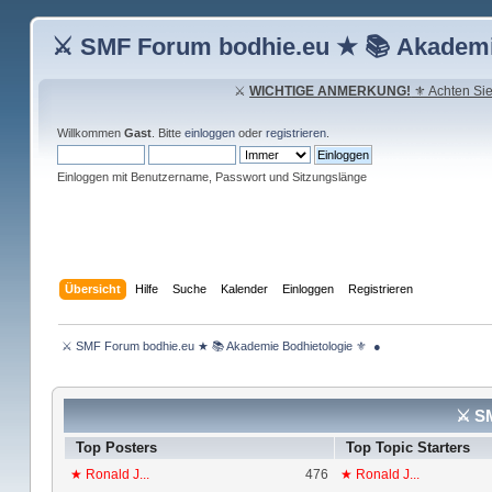
⚔ SMF Forum bodhie.eu ★ 📚 Akademi
⚔
WICHTIGE ANMERKUNG!
⚜ Achten Sie 
Willkommen
Gast
. Bitte
einloggen
oder
registrieren
.
Einloggen mit Benutzername, Passwort und Sitzungslänge
Übersicht
Hilfe
Suche
Kalender
Einloggen
Registrieren
 ⚔ SMF Forum bodhie.eu ★ 📚 Akademie Bodhietologie ⚜  ● 
⚔ SM
Top Posters
Top Topic Starters
★ Ronald J...
476
★ Ronald J...