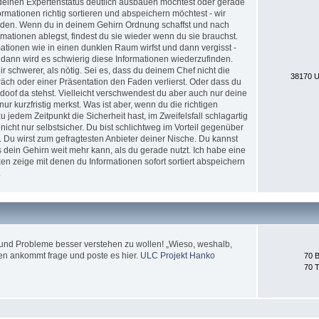
nd deinen Expertenstatus deutlich ausbauen möchtest oder gerade
formationen richtig sortieren und abspeichern möchtest - wir
erden. Wenn du in deinem Gehirn Ordnung schaffst und nach
ationen ablegst, findest du sie wieder wenn du sie brauchst.
tionen wie in einen dunklen Raum wirfst und dann vergisst -
 dann wird es schwierig diese Informationen wiederzufinden.
 schwerer, als nötig. Sei es, dass du deinem Chef nicht die
38170 U
äch oder einer Präsentation den Faden verlierst. Oder dass du
doof da stehst. Vielleicht verschwendest du aber auch nur deine
nur kurzfristig merkst. Was ist aber, wenn du die richtigen
jedem Zeitpunkt die Sicherheit hast, im Zweifelsfall schlagartig
icht nur selbstsicher. Du bist schlichtweg im Vorteil gegenüber
. Du wirst zum gefragtesten Anbieter deiner Nische. Du kannst
 dein Gehirn weit mehr kann, als du gerade nutzt. Ich habe eine
en zeige mit denen du Informationen sofort sortiert abspeichern
.
und Probleme besser verstehen zu wollen! „Wieso, weshalb,
en ankommt frage und poste es hier.
ULC Projekt Hanko
70 B
70 