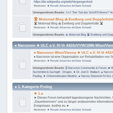
https://de.wikipedia.org/wiki/Vergangenheit
Moderator:
★ Ronald Johannes deClaire Schwab
Untergeordnete Boards
:
†☠† "Der Tod des Schrif†Führers†" A
🛣 Motorrad Blog ⛪ Exelberg und Dopplerhütt
🛣 Motorrad Blog ⛪ Exelberg und Dopplerhütte 🛣
Moderator:
★ Ronald Johannes deClaire Schwab
Untergeordnete Boards
:
⛪ Motorrad Blog 🛣 Exelberg und Dopp
● Narconon ★ ULC e.V. IV-Vr 442/b/VVW/1996-Wien/Vien
● Narconon Wien/Vienna ★ ULC e.V. IV-Vr 442
● Narconon ist eine Organisation zur Rehabilitation von 
Moderator:
★ Ronald Johannes deClaire Schwab
Untergeordnete Boards
:
🎚 Narconon Communitie & Forum
,
➦ B
Suchtmittel & Suchtgift - Drogen
,
★ Dr. Joel D. Wallach
,
● Narccn
Pauling
,
★ Orthomolekulare Medizin
,
● Harvey Diamond-Fit fürs 
● 1. Kategorie Prolog
★ 1.a
★ Dieses Forum behandelt tagesbezogene Nachrichten, Wi
„Dauerbrennern“ und zu länger andauernden Informationen
Ereignissen. bodhie.eu ★
Moderator:
★ Ronald Johannes deClaire Schwab