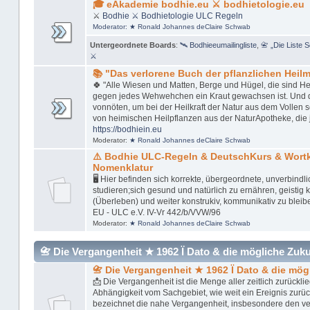
🎓 eAkademie bodhie.eu ⚔ bodhietologie.eu
⚔
Bodhie
⚔ Bodhietologie
ULC Regeln
Moderator:
★ Ronald Johannes deClaire Schwab
Untergeordnete Boards
:
🛰 Bodhieeumailingliste
,
📇 „Die Liste 
⚔
📚 "Das verlorene Buch der pflanzlichen Heilmi
🍀 "Alle Wiesen und Matten, Berge und Hügel, die sind Her
gegen jedes Wehwehchen ein Kraut gewachsen ist. Und das 
vonnöten, um bei der Heilkraft der Natur aus dem Vollen 
von heimischen Heilpflanzen aus der NaturApotheke, die 
https://bodhiein.eu
Moderator:
★ Ronald Johannes deClaire Schwab
⚠️ Bodhie ULC-Regeln & DeutschKurs & Wor
Nomenklatur
🖥 Hier befinden sich korrekte, übergeordnete, unverbindl
studieren;sich gesund und natürlich zu ernähren, geistig kl
(Überleben) und weiter konstrukiv, kommunikativ zu bleib
EU - ULC e.V. IV-Vr 442/b/VVW/96
Moderator:
★ Ronald Johannes deClaire Schwab
📇 Die Vergangenheit ★ 1962 Ï Dato & die mögliche Zukunft
📇 Die Vergangenheit ★ 1962 Ï Dato & die mög
📩 Die Vergangenheit ist die Menge aller zeitlich zurückl
Abhängigkeit vom Sachgebiet, wie weit ein Ereignis zurü
bezeichnet die nahe Vergangenheit, insbesondere den v