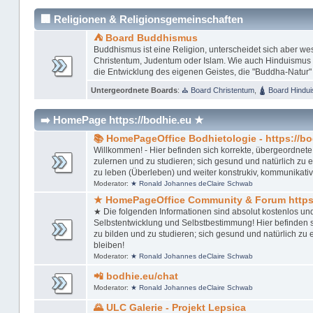
🏢 Religionen & Religionsgemeinschaften
⛺ Board Buddhismus
Buddhismus ist eine Religion, unterscheidet sich aber w
Christentum, Judentum oder Islam. Wie auch Hinduismus u
die Entwicklung des eigenen Geistes, die "Buddha-Natur"
Untergeordnete Boards
:
⛪ Board Christentum
,
🛕 Board Hindu
➡️ HomePage https://bodhie.eu ★
📚 HomePageOffice Bodhietologie - https://bo
Willkommen! - Hier befinden sich korrekte, übergeordnete,
zulernen und zu studieren; sich gesund und natürlich zu ern
zu leben (Überleben) und weiter konstrukiv, kommunikativ
Moderator:
★ Ronald Johannes deClaire Schwab
★ HomePageOffice Community & Forum https:
★ Die folgenden Informationen sind absolut kostenlos un
Selbstentwicklung und Selbstbestimmung! Hier befinden si
zu bilden und zu studieren; sich gesund und natürlich zu er
bleiben!
Moderator:
★ Ronald Johannes deClaire Schwab
📲 bodhie.eu/chat
Moderator:
★ Ronald Johannes deClaire Schwab
🌄 ULC Galerie - Projekt Lepsica