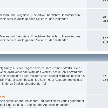
ssen und Ereignisse. Eine Artikelübersicht zu thematischen
28 B
 findet sich auf folgenden Seiten zu den laufenden
28 
ssen und Ereignisse. Eine Artikelübersicht zu thematischen
22 B
 findet sich auf folgenden Seiten zu den laufenden
21 
gerung" aus den Logos " epi", "zusätzlich" und "Wort") ist ein
weise dazu verwendet wird, das Werk zu schließen. Es wird aus
 einspringt und direkt mit dem Leser spricht, wird das besser als
12 B
Ein Referat ist ein bestimmtes Sach- oder Aufgabengebiet, das
12 
 in deren Struktur eingebunden ist.
ard
sen schneller abrufen kannst und damit einen Vorteil gegenüber
st. Egal ob du als Arbeiter oder Angestellter auf der