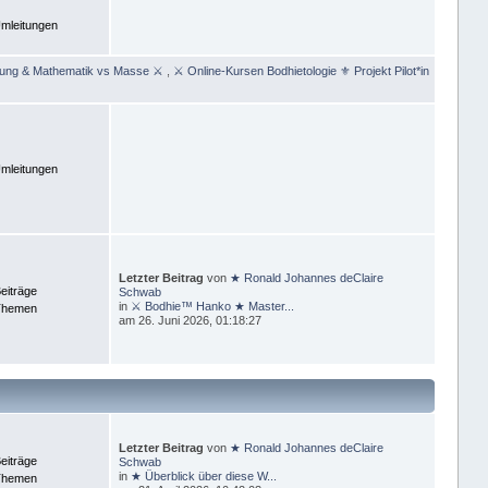
mleitungen
rung & Mathematik vs Masse ⚔
,
⚔ Online-Kursen Bodhietologie ⚜ Projekt Pilot*in
mleitungen
Letzter Beitrag
von
★ Ronald Johannes deClaire
eiträge
Schwab
in
⚔ Bodhie™ Hanko ★ Master...
Themen
am 26. Juni 2026, 01:18:27
Letzter Beitrag
von
★ Ronald Johannes deClaire
eiträge
Schwab
in
★ Überblick über diese W...
Themen