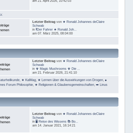
am 21. April 2026, 10:42:03
 ⚔
Letzter Beitrag
von
★ Ronald Johannes deClaire
eiträge
Schwab
in
🕴Der Fahrer ★ Ronald Joh...
Themen
am 07. März 2025, 08:04:00
Letzter Beitrag
von
★ Ronald Johannes deClaire
eiträge
Schwab
in
🍄 Magic Mushrooms 🍄 Die ...
Themen
am 21. Februar 2026, 21:41:10
aturheilkunde
,
★ KalMag
,
★ Lernen über die Auswirkungen von Drogen
,
●
ines Forum Philosophie
,
★ Religionen & Glaubensgemeinschaften
,
➡️ Linus
Letzter Beitrag
von
★ Ronald Johannes deClaire
eiträge
Schwab
in
🖥 Reise des Wissens 📚 Bo...
Themen
am 14. Januar 2021, 16:14:21