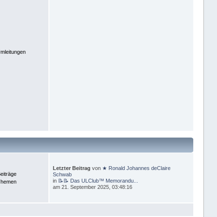
mleitungen
Letzter Beitrag
von
★ Ronald Johannes deClaire
eiträge
Schwab
in
📝📝 Das ULClub™ Memorandu...
Themen
am 21. September 2025, 03:48:16