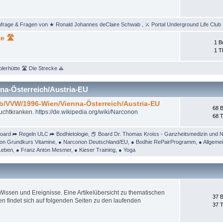
nfrage & Fragen von ★ Ronald Johannes deClaire Schwab
,
⚔ Portal Underground Life Club
e 🛣
1 B
1 
lerhütte 🛣 Die Strecke ⛪
na-Österreich/Austria-EU
/b/VVW/1996-Wien/Vienna-Österreich/Austria-EU
68 B
Suchtkranken.
https://de.wikipedia.org/wiki/Narconon
68 
oard ➦ Regeln ULC ➦ Bodhietologie
,
📕 Board Dr. Thomas Kroiss - Ganzheitsmedizin und N
on Grundkurs Vitamine
,
● Narconon Deutschland/EU
,
● Bodhie RePairProgramm
,
● Allgeme
Leben
,
● Franz Anton Mesmer
,
● Kieser Training
,
● Yoga
ssen und Ereignisse. Eine Artikelübersicht zu thematischen
37 B
 findet sich auf folgenden Seiten zu den laufenden
37 