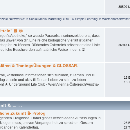
38590 U
Soziale Netzwerke" 🖲 Social Media Marketing 📱📲
,
⚔ Simple Learning ⚜ Wortschatzerweite
tteln" 📗 📖
gott's Apotheke," so wusste Paracelsus seinerzeit bereits, dass
unweit von dir. Eine reiche biologische Vielfalt ist daher
schöpfen zu können. Blühendes Österreich präsentiert eine Liste
36913 U
jegliche Beschwerden auf natürliche Weise lindern. 🪴
tklären & TraningsÜbungen & GLOSSAR-
iche, kostenlose Informationen sich zubilden, zulernen und zu
16 B
ug zu sein und aktiv fit für das Leben zu sein, zu leben
16 
en! ★ Underground Life Club - Wien/Vienna-Österreich/Austria-
 📝 ... .. .
liche Zukunft 📝 Prolog
iegenden Ereignisse. Dabei gibt es verschiedene Auffassungen in
ckliegen muss, um von Vergangenheit zu sprechen. Gestern
28 B
ergangenen Kalendertag.
27 