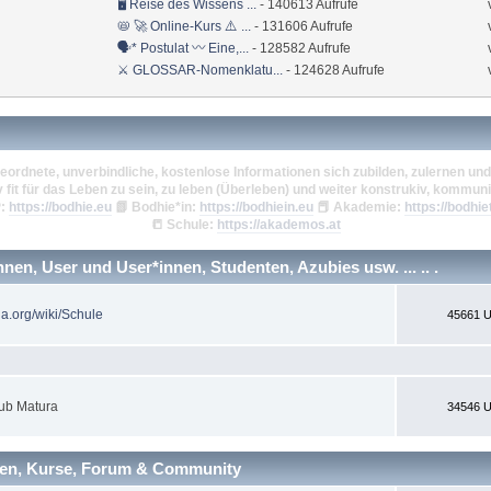
🖥 Reise des Wissens ...
- 140613 Aufrufe
📛 🚀 Online-Kurs ⚠️ ...
- 131606 Aufrufe
🗣* Postulat 〰 Eine,...
- 128582 Aufrufe
⚔ GLOSSAR-Nomenklatu...
- 124628 Aufrufe
eordnete, unverbindliche, kostenlose Informationen sich zubilden, zulernen und 
v fit für das Leben zu sein, zu leben (Überleben) und weiter konstrukiv, kommuni
:
https://bodhie.eu
📗
Bodhie*in:
https://bodhiein.eu
📕
Akademie:
https://bodhie
📒
Schule:
https://akademos.at
en, User und User*innen, Studenten, Azubies usw. ... .. .
ia.org/wiki/Schule
45661 U
ub Matura
34546 U
nen, Kurse, Forum & Community