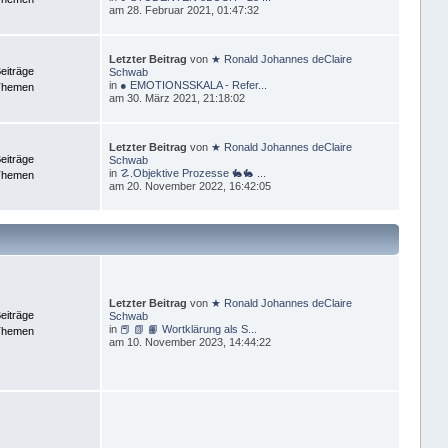
am 28. Februar 2021, 01:47:32
Letzter Beitrag
von
★ Ronald Johannes deClaire
eiträge
Schwab
in
● EMOTIONSSKALA - Refer...
Themen
am 30. März 2021, 21:18:02
Letzter Beitrag
von
★ Ronald Johannes deClaire
eiträge
Schwab
in
☡.Objektive Prozesse 🐇🐇 ...
Themen
am 20. November 2022, 16:42:05
Letzter Beitrag
von
★ Ronald Johannes deClaire
eiträge
Schwab
in
📕 📗 📙 Wortklärung als S...
Themen
am 10. November 2023, 14:44:22