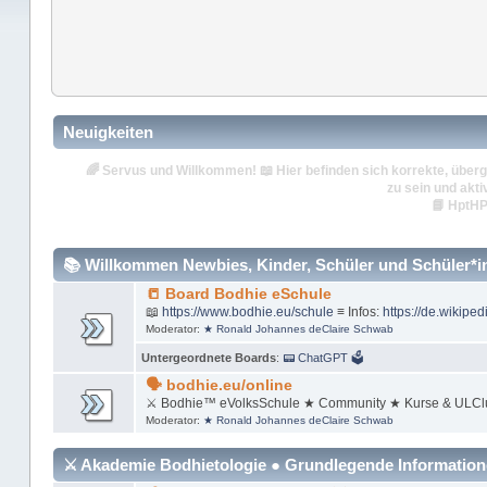
Neuigkeiten
🌈
Servus und Willkommen!
📖 Hier befinden sich korrekte, überg
zu sein und akti
📘
HptHP
📚 Willkommen Newbies, Kinder, Schüler und Schüler*inn
📒 Board Bodhie eSchule
📖
https://www.bodhie.eu/schule
≡ Infos:
https://de.wikiped
Moderator:
★ Ronald Johannes deClaire Schwab
Untergeordnete Boards
:
📟 ChatGPT 🗳
🗣 bodhie.eu/online
⚔ Bodhie™ eVolksSchule ★ Community ★ Kurse & ULCl
Moderator:
★ Ronald Johannes deClaire Schwab
⚔ Akademie Bodhietologie ● Grundlegende Informatio