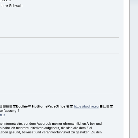
tria-EU
laire Schwab
🟨🟩🟦🟪🔜
Bodhie
™
HptHomePageOffice
🔲🔜
https://bodhie.eu
⬛️⬜️🟪🔜
menfassung
†
8.0
he Internetseite, sondern Ausdruck meiner ehrenamtlichen Arbeit und
be ich mehrere Initiativen aufgebaut, die sich alle dem Ziel
 Leben gesund, bewusst und verantwortungsvoll zu gestalten. Zu den