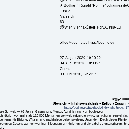
🚭 Servus aus Wien/Vienna-ÖsterReich/Aus
★ Bodhie™ Ronald "Ronnie" Johannes deC
+98/-2
Männlich
63
🚭 Wien/Vienna-ÖsterReich/Austria-EU
:
office@bodhie.eu https://bodhie.eu
27. August 2020, 19:10:20
09. August 2026, 10:30:24
German
30. Juni 2026, 14:54:14
.✉📰✔️ 🟥🟧
†
Übersicht + Inhaltsverzeichnis + Epilog + Zusam
https://bodhie.eu/facebook/index.php?topic=17
laire Schwab — 62 Jahre, Gastronom, Mentor, Administrator von bodhie.eu
e täglich von mehr als 120.000 Menschen weltweit aufgerufen wird, ist nicht nur eine einfac
ments für Bildung, Wissen und nachhaltige Lebensweisen. Unter dem Dach dieser Plattform ha
stenlos Zugang zu hochwertiger Bildung zu ermöglichen und sie dabei zu unterstützen, ihr
en: