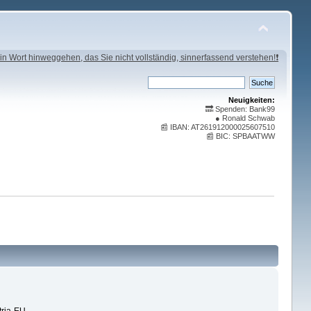
in Wort hinweggehen, das Sie nicht vollständig, sinnerfassend verstehen!❗
Neuigkeiten:
🔜 Spenden: Bank99
● Ronald Schwab
📰 IBAN: AT261912000025607510
📰 BIC: SPBAATWW