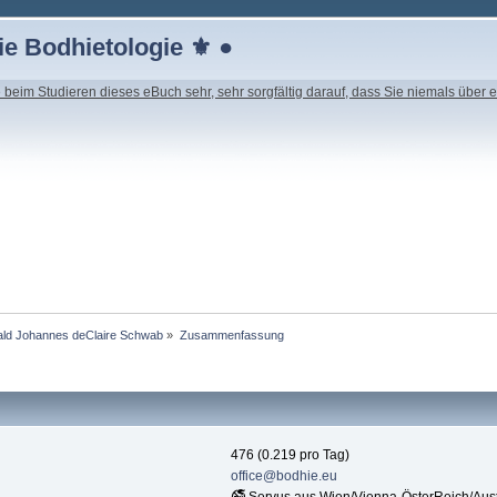
e Bodhietologie ⚜ ●
beim Studieren dieses eBuch sehr, sehr sorgfältig darauf, dass Sie niemals über e
nald Johannes deClaire Schwab
»
Zusammenfassung
476 (0.219 pro Tag)
office@bodhie.eu