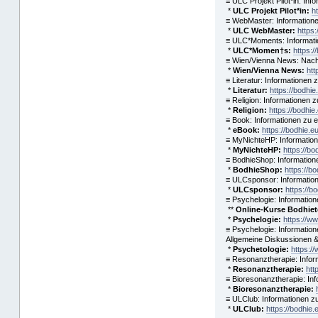
≡ ULC Projekt Pilot*in: In
*
ULC Projekt Pilot*in:
h
≡ WebMaster: Information
*
ULC WebMaster:
https
≡ ULC*Moments: Informati
*
ULC*Momen†s:
https:
≡ Wien/Vienna News: Nachr
*
Wien/Vienna News:
htt
≡ Literatur: Informationen
*
Literatur:
https://bodhie
≡ Religion: Informationen 
*
Religion:
https://bodhie
≡ Book: Informationen zu 
*
eBook:
https://bodhie.e
≡ MyNichteHP: Informatio
*
MyNichteHP:
https://b
≡ BodhieShop: Informatio
*
BodhieShop:
https://b
≡ ULCsponsor: Informatio
*
ULCsponsor:
https://b
≡ Psychelogie: Information
**
Online-Kurse Bodhieto
*
Psychelogie:
https://w
≡ Psychelogie: Information
Allgemeine Diskussionen & S
*
Psychetologie:
https:/
≡ Resonanztherapie: Infor
*
Resonanztherapie:
htt
≡ Bioresonanztherapie: In
*
Bioresonanztherapie:
≡ ULClub: Informationen 
*
ULClub:
https://bodhie.