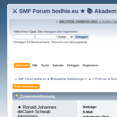
⚔ SMF Forum bodhie.eu ★ 📚 Akademi
⚔
WICHTIGE ANMERKUNG!
⚜ Achten Sie 
Willkommen
Gast
. Bitte
einloggen
oder
registrieren
.
Einloggen mit Benutzername, Passwort und Sitzungslänge
Übersicht
Hilfe
Suche
Kalender
Einloggen
Registrieren
 ⚔ SMF Forum bodhie.eu ★ 📚 Akademie Bodhietologie ⚜  ● 
»
Profil von ★ Ro
Profil-Information
Zusammenfassung
★ Ronald Johannes 
Beiträge:
deClaire Schwab 
E-Mail:
Administrator