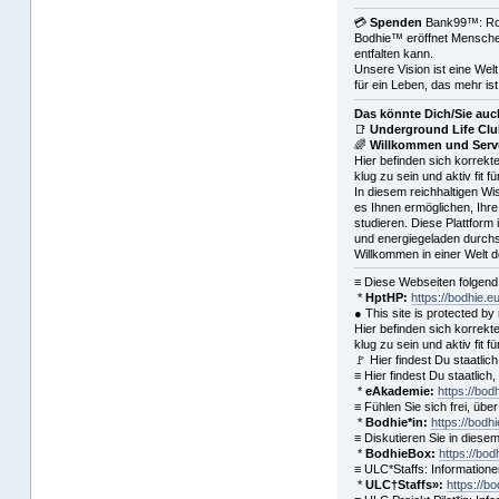
💳
Spenden
Bank99™: Ro
Bodhie™ eröffnet Menschen
entfalten kann.
Unsere Vision ist eine Wel
für ein Leben, das mehr ist
Das könnte Dich/Sie auch
📑
Underground Life Cl
🌈
Willkommen und Servu
Hier befinden sich korrekt
klug zu sein und aktiv fit 
In diesem reichhaltigen Wi
es Ihnen ermöglichen, Ihre
studieren. Diese Plattform 
und energiegeladen durchs
Willkommen in einer Welt 
≡ Diese Webseiten folgen
*
HptHP:
https://bodhie.e
● This site is protected 
Hier befinden sich korrekt
klug zu sein und aktiv fit 
🚩 Hier findest Du staatl
≡ Hier findest Du staatli
*
eAkademie:
https://bod
≡ Fühlen Sie sich frei, üb
*
Bodhie*in:
https://bodhi
≡ Diskutieren Sie in diesem
*
BodhieBox:
https://bod
≡ ULC*Staffs: Information
*
ULC†Staffs»:
https://b