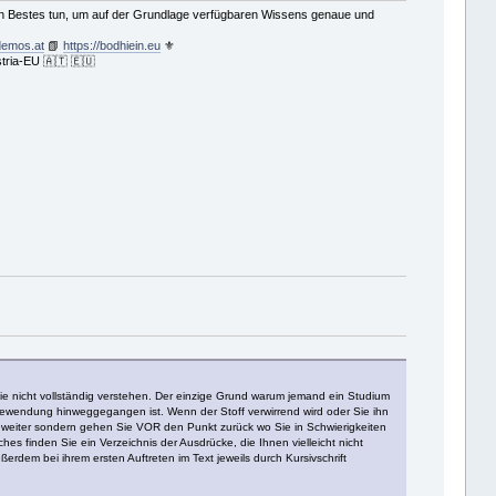
ein Bestes tun, um auf der Grundlage verfügbaren Wissens genaue und
demos.at
📗
https://bodhiein.eu
⚜
tria-EU 🇦🇹 🇪🇺
ie nicht vollständig verstehen. Der einzige Grund warum jemand ein Studium
Redewendung hinweggegangen ist. Wenn der Stoff verwirrend wird oder Sie ihn
 weiter sondern gehen Sie VOR den Punkt zurück wo Sie in Schwierigkeiten
 finden Sie ein Verzeichnis der Ausdrücke, die Ihnen vielleicht nicht
erdem bei ihrem ersten Auftreten im Text jeweils durch Kursivschrift