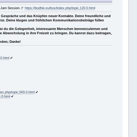
d Jam Session.🚩
https://bodhie.eu/box/index.php/topic,120.0.html
e Gespräche und das Knüpfen neuer Kontakte. Deine freundliche und
ist. Deine klugen und fröhlichen Kommunikationsbeiträge füllen
hast du die Gelegenheit, interessante Menschen kennenzulernen und
e Abwechslung in ihre Freizeit zu bringen. Du kannst dazu beitragen,
unden; Danke!
.0.html
✔
dex.php/topic,569.0.html
✔
.0.html
✔