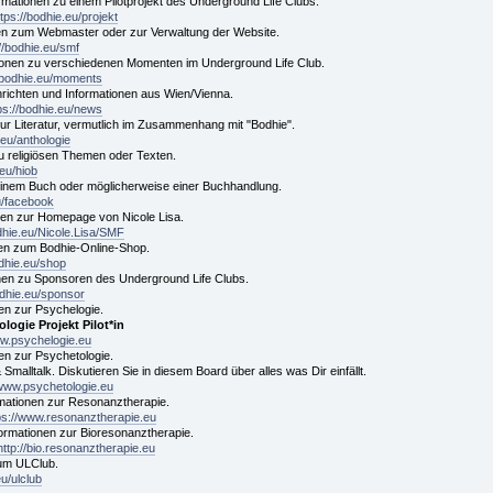
formationen zu einem Pilotprojekt des Underground Life Clubs.
ttps://bodhie.eu/projekt
en zum Webmaster oder zur Verwaltung der Website.
://bodhie.eu/smf
onen zu verschiedenen Momenten im Underground Life Club.
//bodhie.eu/moments
ichten und Informationen aus Wien/Vienna.
ps://bodhie.eu/news
 zur Literatur, vermutlich im Zusammenhang mit "Bodhie".
.eu/anthologie
zu religiösen Themen oder Texten.
.eu/hiob
einem Buch oder möglicherweise einer Buchhandlung.
u/facebook
nen zur Homepage von Nicole Lisa.
odhie.eu/Nicole.Lisa/SMF
nen zum Bodhie-Online-Shop.
odhie.eu/shop
nen zu Sponsoren des Underground Life Clubs.
odhie.eu/sponsor
en zur Psychelogie.
logie Projekt Pilot*in
ww.psychelogie.eu
en zur Psychetologie.
malltalk. Diskutieren Sie in diesem Board über alles was Dir einfällt.
/www.psychetologie.eu
mationen zur Resonanztherapie.
ps://www.resonanztherapie.eu
formationen zur Bioresonanztherapie.
http://bio.resonanztherapie.eu
zum ULClub.
eu/ulclub