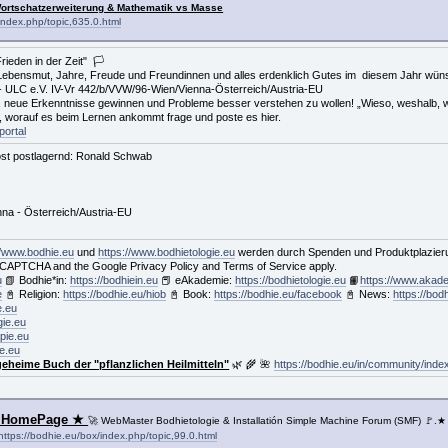
ortschatzerweiterung & Mathematik vs Masse
/index.php/topic,635.0.html
Frieden in der Zeit" 🏳
 Lebensmut, Jahre, Freude und Freundinnen und alles erdenklich Gutes im diesem Jahr wün
- ULC e.V. IV-Vr 442/b/VVW/96-Wien/Vienna-Österreich/Austria-EU
t, neue Erkenntnisse gewinnen und Probleme besser verstehen zu wollen! „Wieso, weshalb,
, worauf es beim Lernen ankommt frage und poste es hier.
portal
st postlagernd: Ronald Schwab
nna - Österreich/Austria-EU
//www.bodhie.eu
und
https://www.bodhietologie.eu
werden durch Spenden und Produktplazierun
 reCAPTCHA and the Google Privacy Policy and Terms of Service apply.
u
📗 Bodhie*in:
https://bodhiein.eu
📕 eAkademie:
https://bodhietologie.eu
📙
https://www.akad
e
📓 Religion:
https://bodhie.eu/hiob
📓 Book:
https://bodhie.eu/facebook
📓 News:
https://bod
e.eu
gie.eu
pie.eu
ie.eu
geheime Buch der "pflanzlichen Heilmitteln"
🌿 🌾 🌺
https://bodhie.eu/in/community/ind
ne HomePage ★
🚀 WebMaster Bodhietologie & Installatión Simple Machine Forum (SMF) 🚩.★
https://bodhie.eu/box/index.php/topic,99.0.html