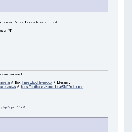
schen wir Dir und Deinen besten Freunden!
 warum?!“
gen finanziert.
emos.at
📓 Box:
https://bodhie.eu/box
📓 Literatur:
hie.eu/news
📓
https://bodhie.eu/Nicole.Lisa/SMF/index.php
ex.php?topic=149.0