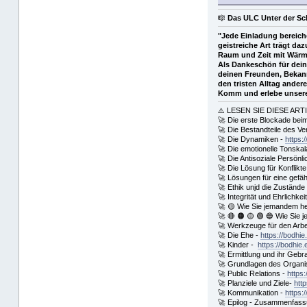
🎼
Das ULC Unter der Sc
"Jede Einladung bereich
geistreiche Art trägt d
Raum und Zeit mit Wärme
Als Dankeschön für dein
deinen Freunden, Bekannt
den tristen Alltag ande
Komm und erlebe unsere 
⚠️ LESEN SIE DIESE ART
🚀 Die erste Blockade bei
🚀 Die Bestandteile des Ver
🚀 Die Dynamiken -
https:
🚀 Die emotionelle Tonskal
🚀 Die Antisoziale Persönli
🚀 Die Lösung für Konflikte
🚀 Lösungen für eine gefä
🚀 Ethik unjd die Zustände
🚀 Integrität und Ehrlichkei
🚀 🟡 Wie Sie jemandem h
🚀 🔴 🟠 🟡 🟢 🔵 Wie Sie 
🚀 Werkzeuge für den Arbe
🚀 Die Ehe -
https://bodhie
🚀 Kinder -
https://bodhie.
🚀 Ermittlung und ihr Geb
🚀 Grundlagen des Organi
🚀 Public Relations -
https:
🚀 Planziele und Ziele-
htt
🚀 Kommunikation -
https:
🚀 Epilog - Zusammenfassung