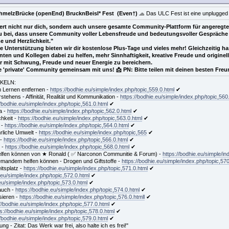
hmelzBrücke (openEnd) BrucknBeisl* Fest (Even†)
🧢 Das ULC Fest ist eine unplugge
ert nicht nur dich, sondern auch unsere gesamte Community-Plattform für angeregt
azu bei, dass unsere Community voller Lebensfreude und bedeutungsvoller Gespräche 
 und Herzlichkeit."
e Unterstützung bieten wir dir kostenlose Plus-Tage und vieles mehr! Gleichzeitig 
en und Kollegen dabei zu helfen, mehr Sinnhaftigkeit, kreative Freude und originell
rer mit Schwung, Freude und neuer Energie zu bereichern.
'private' Community gemeinsam mit uns! 📩 PN: Bitte teilen mit deinen besten Fre
IKELN:
m Lernen entfernen -
https://bodhie.eu/simple/index.php/topic,559.0.html
✔
stehens - Affinität, Realität und Kommunikation -
https://bodhie.eu/simple/index.php/topic,560
//bodhie.eu/simple/index.php/topic,561.0.html
✔
a -
https://bodhie.eu/simple/index.php/topic,562.0.html
✔
chkeit -
https://bodhie.eu/simple/index.php/topic,563.0.html
✔
 -
https://bodhie.eu/simple/index.php/topic,564.0.html
✔
hrliche Umwelt -
https://bodhie.eu/simple/index.php/topic,565
✔
 -
https://bodhie.eu/simple/index.php/topic,566.0.html
✔
t -
https://bodhie.eu/simple/index.php/topic,568.0.html
✔
elfen können von ★ Ronald ( ✅ Narconon Communitie & Forum) -
https://bodhie.eu/simple/in
jemandem helfen können - Drogen und Giftstoffe -
https://bodhie.eu/simple/index.php/topic,570
itsplatz -
https://bodhie.eu/simple/index.php/topic,571.0.html
✔
.eu/simple/index.php/topic,572.0.html
✔
eu/simple/index.php/topic,573.0.html
✔
rauch -
https://bodhie.eu/simple/index.php/topic,574.0.html
✔
sieren -
https://bodhie.eu/simple/index.php/topic,576.0.htmll
✔
//bodhie.eu/simple/index.php/topic,577.0.html
✔
ps://bodhie.eu/simple/index.php/topic,578.0.html
✔
//bodhie.eu/simple/index.php/topic,579.0.html
✔
 - Zitat: Das Werk war frei, also halte ich es frei!"