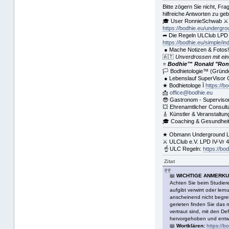
Bitte zögern Sie nicht, F
hilfreiche Antworten zu ge
🎓 User RonnieSchwab ⚔
https://bodhie.eu/undergr
➦ Die Regeln ULClub LPD 
https://bodhie.eu/simple/in
● Mache Notizen & Fotos
🇦🇹
Unverdrossen mit ei
⭐️
Bodhie™ Ronald "Ronn
🏳 Bodhietologie™ (Gründe
● Lebenslauf SuperVisor
★ Bodhietologe Ï
https://b
📩
office@bodhie.eu
😎 Gastronom - Superviso
💥 Ehrenamtlicher Consult
🎸 Künstler & Veranstaltun
🎓 Coaching & Gesundheit
★ Obmann Underground Lif
⚔ ULClub e.V. LPD IV-Vr 
☝ ULC Regeln:
https://bo
Zitat
📖
WICHTIGE ANMERK
Achten Sie beim Studiere
aufgibt verwirrt oder le
anscheinend nicht begre
gerieten finden Sie das 
vertraut sind, mit den D
hervorgehoben und entwed
📖
Wortklären:
https://b