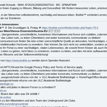
nald Schwab - IBAN: AT261912000025607510 - BIC: SPBAATWW
 freien Zugang zu Wissen, Bildung und Gesundheit. Wir fördern bewusstes Leben, präzises V
t, in der Menschen selbstbestimmt, nachhaltig und bewusst leben. Bodhie™ verbindet Lernen,
 als nur Existieren.
 interessieren:
ub
™ 📄 Die Grundlagen 📃 Prolog 🔰
https://bodhie.eu/smf/index/index.php?topic=76.0
s Wien/Vienna-Österreich/Austria-EU
🇦🇹 🇪🇺!
e, übergeordnete, unverbindliche, kostenlose Informationen und Kurse sich zubilden, zulernen
für das Leben sein, zu leben (Überleben) und weiter konstrukiv, kommunikativ zu bleiben!
ssensuniversum finden Sie eine schier unerschöpfliche Quelle an akkuraten, hochkarätigen, 
 intellektuellen Horizonte zu erweitern. Hier können Sie sich nicht nur weiterbilden, sonder
ist Ihr Portal zu einer nachhaltigen, vitalen Lebensweise, die sowohl Ihrem Körper als auch I
 Leben zu gehen, nicht bloss zu existieren, sondern zu leben, und dies mit einer aufbauend
des Wissens und der Selbstverwirklichung!
d von
https://www.bodhie.eu
werden durch Spenden finanziert.
u
by reCAPTCHA and the Google Privacy Policy and Terms of Service apply.
e, übergeordnete, unverbindliche, kostenlose Informationen und Kurse sich zubilden, zulernen
für das Leben sein, zu leben (Überleben) und weiter konstrukiv, kommunikativ zu bleiben!
ich, ausgezeichnete eKurse von der ⚔ ULC Akademie Bodhietologie ⚔ HomePageOffice Akadem
ch, ausgezeichnete eKurse von der ULC Akademie Bodhietologie
hietologie.eu
er alles und jedes in diesem Forum zu schreiben?!
ein.eu
 Board über alles was Dir einfällt.†
hie.eu/box
en zu den Mitarbeitern und dem Team des Underground Life Clubs.
odhie.eu/undergroundclub