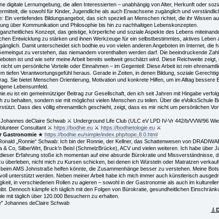
 digitale Lernumgebung, die allen Interessierten – unabhängig von Alter, Herkunft oder sozial
mittelt, die sowohl für Kinder, Jugendliche als auch Erwachsene zugänglich und verständlic
: Ein vertiefendes Bildungsangebot, das sich speziell an Menschen richtet, die ihr Wissen
ung über Kommunikation und Philosophie bis hin zu nachhaltigen Lebenskonzepten.
 ganzheitliches Konzept, das geistige, körperliche und soziale Aspekte des Lebens miteinander
ichen Entwicklung zu stärken und ihnen Werkzeuge für ein selbstbestimmtes, aktives Leben a
gänglich. Damit unterscheidet sich bodhie.eu von vielen anderen Angeboten im Internet, die
 Gemeingut zu verstehen, das niemandem vorenthalten werden darf. Die beeindruckende Zahl 
eboten ist und wie sehr meine Arbeit bereits weltweit geschätzt wird. Diese Reichweite zeigt
r nicht um persönliche Vorteile oder Einnahmen – im Gegenteil: Diese Arbeit ist rein ehrenamtl
 tiefen Verantwortungsgefühl heraus. Gerade in Zeiten, in denen Bildung, soziale Gerechtig
trag. Sie bietet Menschen Orientierung, Motivation und konkrete Hilfen, um im Alltag bessere
igene Lebensumfeld.
dhie.eu ist ein gemeinnütziger Beitrag zur Gesellschaft, den ich seit Jahren mit Hingabe verf
ch zu behalten, sondern sie mit möglichst vielen Menschen zu teilen. Über die eVolksSchule
terstützt. Dass dies völlig ehrenamtlich geschieht, zeigt, dass es mir nicht um persönlichen 
 Johannes deClaire Schwab ⚔ Underground Life Club (ULC eV LPD IV-Vr 442/b/VVW/96 Wie
 Volunteer Consultant ⚔
https://bodhie.eu
⚔
https://bodhietologie.eu
⚔
r Gastronomie
★
https://bodhie.eu/simple/index.php/topic,8.0.html
onald „Ronnie“ Schwab: Ich bin der Ronnie, der Kellner, das Schattenwesen von DRADIWAB
a & Co, SilberWirt, Bruck’n Beisl (SchmelzBrücke), ACV und vielen weiteren. Ich habe über
all dieser Erfahrung stoße ich momentan auf eine absurde Bürokratie und Missverständnisse, di
zu überleben, nicht mich zu Kursen schicken, bei denen ich Würsteln oder Matratzen verkauf
n beim AMS Johnstraße helfen könnte, die Zusammenhänge besser zu verstehen. Meine Botscha
nvoll unterstützt werden. Neben meiner Arbeit habe ich mich immer auch künstlerisch ausged
gkeit, in verschiedenen Rollen zu agieren – sowohl in der Gastronomie als auch im kulturellen
fgibt. Dennoch kämpfe ich täglich mit den Folgen von Bürokratie, gesundheitlichen Einschrä
 mit täglich über 120.000 Besuchern zu erhalten.
e" Johannes deClaire Schwab
🎸
D