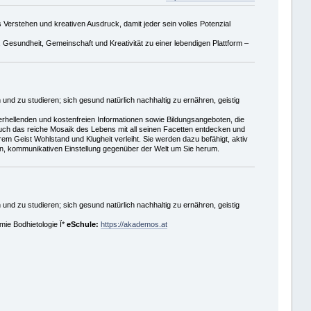
erstehen und kreativen Ausdruck, damit jeder sein volles Potenzial
 Gesundheit, Gemeinschaft und Kreativität zu einer lebendigen Plattform –
 und zu studieren; sich gesund natürlich nachhaltig zu ernähren, geistig
erhellenden und kostenfreien Informationen sowie Bildungsangeboten, die
n auch das reiche Mosaik des Lebens mit all seinen Facetten entdecken und
hrem Geist Wohlstand und Klugheit verleiht. Sie werden dazu befähigt, aktiv
en, kommunikativen Einstellung gegenüber der Welt um Sie herum.
 und zu studieren; sich gesund natürlich nachhaltig zu ernähren, geistig
ie Bodhietologie Ï*
eSchule:
https://akademos.at