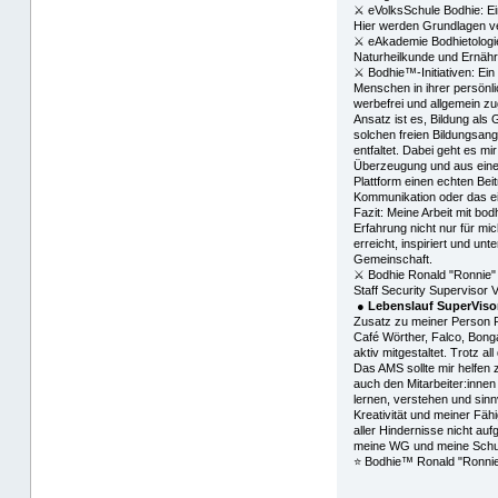
⚔ eVolksSchule Bodhie: Eine
Hier werden Grundlagen ver
⚔ eAkademie Bodhietologie
Naturheilkunde und Ernähr
⚔ Bodhie™-Initiativen: Ein
Menschen in ihrer persönl
werbefrei und allgemein zu
Ansatz ist es, Bildung als
solchen freien Bildungsang
entfaltet. Dabei geht es mi
Überzeugung und aus einem
Plattform einen echten Bei
Kommunikation oder das e
Fazit: Meine Arbeit mit bo
Erfahrung nicht nur für mi
erreicht, inspiriert und un
Gemeinschaft.
⚔ Bodhie Ronald "Ronnie"
Staff Security Supervisor
●
Lebenslauf SuperViso
Zusatz zu meiner Person R
Café Wörther, Falco, Bong
aktiv mitgestaltet. Trotz 
Das AMS sollte mir helfen 
auch den Mitarbeiter:inne
lernen, verstehen und sin
Kreativität und meiner Fähi
aller Hindernisse nicht au
meine WG und meine Schule
⭐️ Bodhie™ Ronald "Ronni