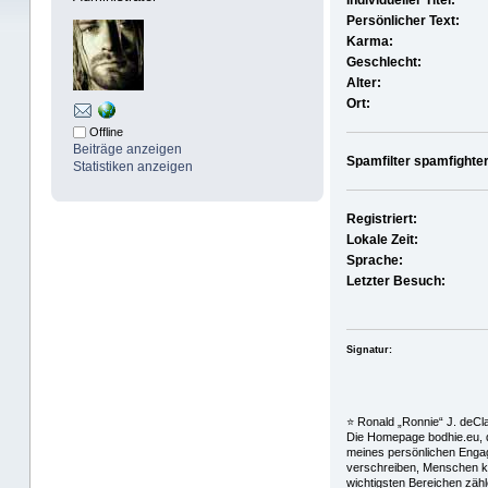
Individueller Titel:
Persönlicher Text:
Karma:
Geschlecht:
Alter:
Ort:
Offline
Beiträge anzeigen
Spamfilter spamfighter
Statistiken anzeigen
Registriert:
Lokale Zeit:
Sprache:
Letzter Besuch:
Signatur:
⭐️ Ronald „Ronnie“ J. deC
Die Homepage bodhie.eu, di
meines persönlichen Engage
verschreiben, Menschen ko
wichtigsten Bereichen zähl