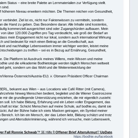
em Status – eine breite Palette an Lernmaterialien zur Verfügung stellt.
h sind.
 auf höherem Niveau erweitern möchten. Die Themen reichen von Gesundheit,
 verbindet. Ziel ist es, nicht nur Faktenwissen zu vermitteln, sondern
n die Hand zu geben. Das Besondere daran: Alle Inhalte sind kostenlos,
 häufig kommerziell ausgerichtet sind oder Zugangshürden aufbauen. Mein
von über 120.000 Zugriffen pro Tag verdeutlicht, wie groß der Bedarf an
, dass mein Engagement nicht nur lokal, sondern auch international Wirkung
ich und bedeutet für mich einen Beitrag an die Gesellschaft, aus
keit und nachhaltige Lebensweisen immer wichtiger werden, leistet meine
 Entscheidungen zu treffen – sei es in Bezug auf Ernährung, Gesundheit,
olge. Die Plattform ist Ausdruck meines Willens, mein Wissen und meine
 Bodhie und die eAkademie Bodhietologie werden täglich Menschen weltweit
Vorteil geht, sondern um das Wohl und die Weiterentwicklung der
n/Vienna-Österreich/Austria-EU) ⚔ Obmann Präsident Officer Chairman
ERL, bekannt aus Wien – aus Locations wie Café Ritter (mit Camera),
 Jahrzehnte hinweg Menschen bedient, begleitet und die Wiener Gastroszene
e mir die grundlegende Unterstützung entziehen, die mir eigentlich zusteht:
en soll. Ich habe Bildung, Erfahrung und ein Leben voller Engagement, das
ft ist klar: Schickt Menschen auf meine Schule, auf bodhie.eu, damit sie
rückt. Auf der Bühne habe ich stets Masken getragen, ein Symbol meiner
 Bereich. Ich bin ein Mensch, der das Leben liebt, Bildung schätzt und trotz
nkungen und Altersdiskriminierung, während ich versuche, mein Lebenswerk,
er Fall Ronnie Schwab
™ 🆘 Hilfe🔖
Offener Brief AltersArmut
⁉️
UpDate
.
https://bodhie.eu/facebook