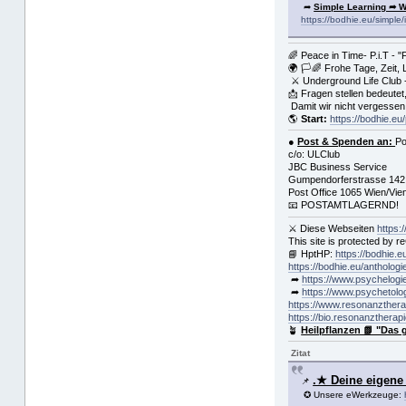
➦
Simple Learning ➦ W
https://bodhie.eu/simple
🌈 Peace in Time- P.i.T - "
🌍 🏳🌈 Frohe Tage, Zeit,
⚔ Underground Life Club 
📩 Fragen stellen bedeute
Damit wir nicht vergessen
🌎
Start:
https://bodhie.eu/
●
Post & Spenden an:
Po
c/o: ULClub
JBC Business Service
Gumpendorferstrasse 142
Post Office 1065 Wien/Vie
📧 POSTAMTLAGERND!
⚔ Diese Webseiten
https:
This site is protected by
📘 HptHP:
https://bodhie.e
https://bodhie.eu/anthologi
➦
https://www.psychelogi
➦
https://www.psychetolo
https://www.resonanzthera
https://bio.resonanztherap
🪴
Heilpflanzen 📗 "Das 
Zitat
.★ Deine eige
📌
✪ Unsere eWerkzeuge: