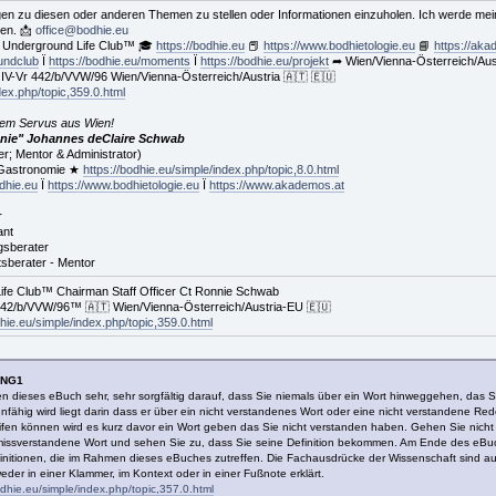
ragen zu diesen oder anderen Themen zu stellen oder Informationen einzuholen. Ich werde m
ben. 📩
office@bodhie.eu
 Underground Life Club™ 🎓
https://bodhie.eu
📕
https://www.bodhietologie.eu
📘
https://aka
oundclub
Ï
https://bodhie.eu/moments
Ï
https://bodhie.eu/projekt
➦ Wien/Vienna-Österreich/Aus
IV-Vr 442/b/VVW/96 Wien/Vienna-Österreich/Austria 🇦🇹 🇪🇺
dex.php/topic,359.0.html
!
nem Servus aus Wien!
ie" Johannes deClaire Schwab
r; Mentor & Administrator)
 Gastronomie ★
https://bodhie.eu/simple/index.php/topic,8.0.html
odhie.eu
Ï
https://www.bodhietologie.eu
Ï
https://www.akademos.at
r
ant
gsberater
sberater - Mentor
e Club™ Chairman Staff Officer Ct Ronnie Schwab
442/b/VVW/96™ 🇦🇹 Wien/Vienna-Österreich/Austria-EU 🇪🇺
dhie.eu/simple/index.php/topic,359.0.html
UNG1
n dieses eBuch sehr, sehr sorgfältig darauf, dass Sie niemals über ein Wort hinweggehen, das S
rnunfähig wird liegt darin dass er über ein nicht verstandenes Wort oder eine nicht verstandene 
ifen können wird es kurz davor ein Wort geben das Sie nicht verstanden haben. Gehen Sie nicht
missverstandene Wort und sehen Sie zu, dass Sie seine Definition bekommen. Am Ende des eBuches
efinitionen, die im Rahmen dieses eBuches zutreffen. Die Fachausdrücke der Wissenschaft sind auß
er in einer Klammer, im Kontext oder in einer Fußnote erklärt.
odhie.eu/simple/index.php/topic,357.0.html