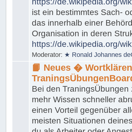
https://de.wikipedia.org/wik
ist ein bestimmtes Sach- 
das innerhalb einer Behörd
Organisation in deren Stru
https://de.wikipedia.org/wi
Moderator:
★ Ronald Johannes de
📙 Neues � Wortklären
TraningsÜbungenBoar
Bei den TraningsÜbungen ze
mehr Wissen schneller abr
einen Vorteil gegenüber al
meisten Situationen deine
du als Arbeiter oder Angest