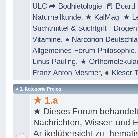
ULC ➦ Bodhietologie
,
📕 Board 
Naturheilkunde
,
★ KalMag
,
★ Le
Suchtmittel & Suchtgift - Drogen
Vitamine
,
● Narconon Deutschl
Allgemeines Forum Philosophie
Linus Pauling
,
★ Orthomolekular
Franz Anton Mesmer
,
● Kieser T
● 1. Kategorie Prolog
★ 1.a
★ Dieses Forum behandel
Nachrichten, Wissen und E
Artikelübersicht zu themat