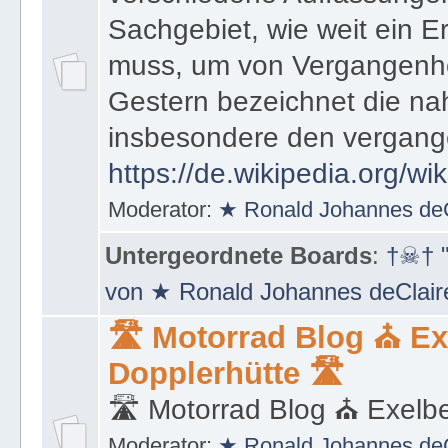
Sachgebiet, wie weit ein E
muss, um von Vergangenhe
Gestern bezeichnet die na
insbesondere den vergang
https://de.wikipedia.org/wi
Moderator:
★ Ronald Johannes de
Untergeordnete Boards
:
†☠† "
von ★ Ronald Johannes deClai
🛣 Motorrad Blog ⛪ Ex
Dopplerhütte 🛣
🛣 Motorrad Blog ⛪ Exelbe
Moderator:
★ Ronald Johannes de