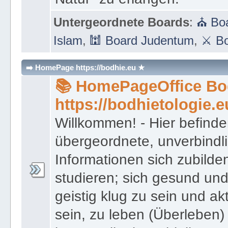
Untergeordnete Boards
:
⛪ Boa
Islam
,
🕍 Board Judentum
,
⚔ Bo
➡️ HomePage https://bodhie.eu ★
📚 HomePageOffice Bod
https://bodhietologie.e
Willkommen! - Hier befinde
übergeordnete, unverbindl
Informationen sich zubilde
studieren; sich gesund und
geistig klug zu sein und akt
sein, zu leben (Überleben) 