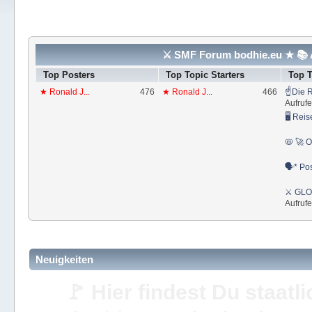
⚔ SMF Forum bodhie.eu ★ 📚 A
Top Posters
Top Topic Starters
Top 
★ Ronald J...
476
★ Ronald J...
466
☝Die R
Aufrufe
🖥 Reis
📛 🚀 O
🗣* Pos
⚔ GLOS
Aufrufe
Neuigkeiten
🚩 Hier findest Du staat