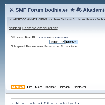
⚔ SMF Forum bodhie.eu ★ 📚 Akademie
⚔
WICHTIGE ANMERKUNG!
⚜ Achten Sie beim Studieren dieses eBuch seh
vollständig, sinnerfassend verstehen!❗
Willkommen
Gast
. Bitte
einloggen
oder
registrieren
.
Einloggen mit Benutzername, Passwort und Sitzungslänge
Übersicht
Hilfe
Suche
Kalender
Einloggen
Registrieren
 ⚔ SMF Forum bodhie.eu ★ 📚 Akademie Bodhietologie ⚜  ● 