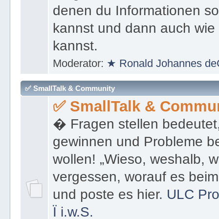
denen du Informationen sof
kannst und dann auch wie 
kannst.
Moderator:
★ Ronald Johannes de
✅ SmallTalk & Community
✅ SmallTalk & Commun
� Fragen stellen bedeutet
gewinnen und Probleme be
wollen! „Wieso, weshalb, w
vergessen, worauf es bei
und poste es hier.
ULC Pro
Ï
i.w.S.