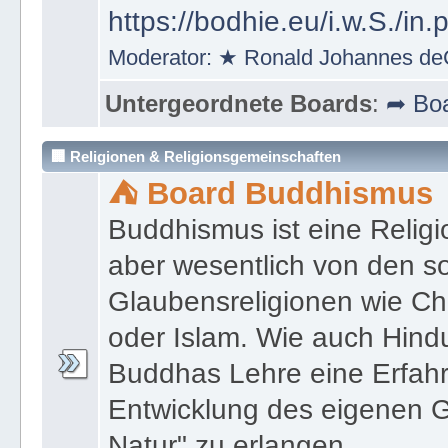
https://bodhie.eu/i.w.S./in.
Moderator:
★ Ronald Johannes de
Untergeordnete Boards
:
➦ Boa
🏢 Religionen & Religionsgemeinschaften
⛺ Board Buddhismus
Buddhismus ist eine Religi
aber wesentlich von den 
Glaubensreligionen wie Ch
oder Islam. Wie auch Hind
Buddhas Lehre eine Erfahrun
Entwicklung des eigenen G
Natur" zu erlangen.