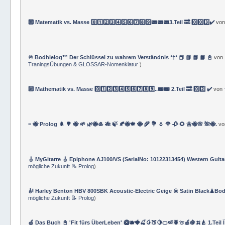
🔟 Matematik vs. Masse 0️⃣1️⃣2️⃣3️⃣4️⃣5️⃣6️⃣7️⃣8️⃣9️⃣📟📟📟3.Teil 🔜 0️⃣0️⃣3️⃣✔️
vo
♾️ Bodhielog™ Der Schlüssel zu wahrem Verständnis *†* 📕 📗 📘 📙 📓
von
TraningsÜbungen & GLOSSAR-Nomenklatur
)
🔟 Mathematik vs. Masse 0️⃣1️⃣2️⃣3️⃣4️⃣5️⃣6️⃣7️⃣8️⃣9️⃣..📟📟 2.Teil 🔜 0️⃣2️⃣ ✔️
von
= 🐝 Prolog 🌲 🌳 🐝 🌱 🌿🐝🎍 🎋 🍃 🍂🐝🍁 🐝 🌾 💐 🌷 🌹 🥀 🌻 🌼🐝🌸 🌺🐝.
v
🎸 MyGitarre 🎸 Epiphone AJ100/VS (SerialNo: 10122313454) Western Guita
mögliche Zukunft 📝 Prolog
)
🎻 Harley Benton HBV 800SBK Acoustic-Electric Geige ☠ Satin Black♟Bod
mögliche Zukunft 📝 Prolog
)
🍏 Das Buch 📓 'Fit fürs ÜberLeben' 🥝🫐🍓🍒🥭🍑🍋🍊🍉🍍🍈🍎🍇🍌🍐 1.Teil 