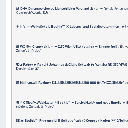
💻 DNA-Datenspeicher vs Menschlicher Verstand 👤
von
★ Ronald Johannes
Österreich/Austria-EU
)
⚜ Info ⚔ eVolksSchule Bodhie™ ⚔ Lebens- und Sozialberater*innen †★†
🏬 WG 50+ Clementinium ➦ 1150 Wien UBahnstation ➦ Zimmer frei! .Ï🔲Ï.
v
Zukunft 📝 Prolog
)
🕴Der Fahrer ★ Ronald Johannes deClaire Schwab 🏍️ Yamaha RD 350 YPVS ⌚
Dopplerhütte 🛣
)
🔟 Mathematik Rechner 0️⃣1️⃣2️⃣3️⃣4️⃣5️⃣6️⃣7️⃣8️⃣9️⃣📟📟📟📟4.Teil🔜0️⃣0️⃣4️⃣✔️
v
🌍📌 Officer🛰WebMaster ⭐️ Bodhie™🔹ServiceMark℠ und neue Emojis 🔹 
mögliche Zukunft 📝 Prolog
)
‼️Das Bodhie™ Fragenspiel ⁉️ Selbstreflexion❔Kommunikation ✉✉ 2.Teil
v