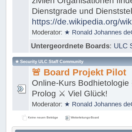
zivilen Organisationen find
Dienstgrade und Dienstste
https://de.wikipedia.org/wi
Moderator:
★ Ronald Johannes de
Untergeordnete Boards
:
ULC S
★ Security ULC Staff Community
🚨 Board Projekt Pilot
Online-Kurs Bodhietologie 
Prolog ⚔ Viel Glück!
Moderator:
★ Ronald Johannes de
Keine neuen Beiträge
Weiterleitungs-Board