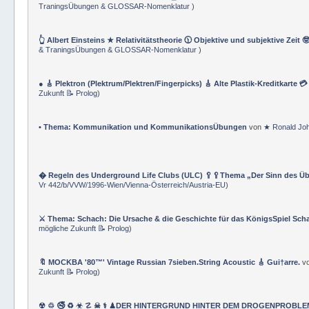
TraningsÜbungen & GLOSSAR-Nomenklatur
)
👆 Albert Einsteins ★ Relativitätstheorie 🕦 Objektive und subjektive Zeit 
& TraningsÜbungen & GLOSSAR-Nomenklatur
)
● 🎸 Plektron (Plektrum/Plektren/Fingerpicks) 🎸 Alte Plastik-Kreditkarte 
Zukunft 📝 Prolog
)
• Thema: Kommunikation und KommunikationsÜbungen
von
★ Ronald Jo
� Regeln des Underground Life Clubs (ULC) 🥄🥄Thema „Der Sinn des Ü
Vr 442/b/VVW/1996-Wien/Vienna-Österreich/Austria-EU
)
⚔ Thema: Schach: Die Ursache & die Geschichte für das KönigsSpiel Sch
mögliche Zukunft 📝 Prolog
)
🔖 MOCKBA '80™' Vintage Russian 7sieben.String Acoustic 🎸 Gui†arre.
v
Zukunft 📝 Prolog
)
☢ ♲ 🚭 ♻ ☣ ☡ ☠ ⚕ ♟DER HINTERGRUND HINTER DEM DROGENPROBLEM 🛰