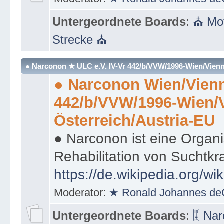
Untergeordnete Boards
:
⛪ Mot
Strecke ⛪
● Narconon ★ ULC e.V. IV-Vr 442/b/VVW/1996-Wien/Vienn
● Narconon Wien/Vienn
442/b/VVW/1996-Wien/
Österreich/Austria-EU
● Narconon ist eine Organi
Rehabilitation von Suchtkr
https://de.wikipedia.org/wi
Moderator:
★ Ronald Johannes de
Untergeordnete Boards
:
🎚 Na