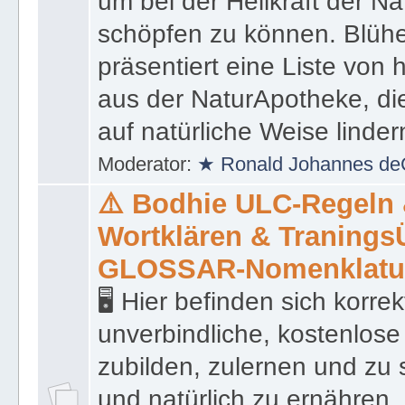
um bei der Heilkraft der N
schöpfen zu können. Blüh
präsentiert eine Liste von
aus der NaturApotheke, di
auf natürliche Weise linder
Moderator:
★ Ronald Johannes de
⚠️ Bodhie ULC-Regeln
Wortklären & Traning
GLOSSAR-Nomenklatu
🖥 Hier befinden sich korre
unverbindliche, kostenlose
zubilden, zulernen und zu 
und natürlich zu ernähren, 