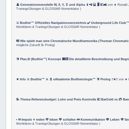
👤 Generationenmodelle W, X, Y, ☡ und Alpha 📱📲 💻 🖥️ 💶🛋️
von
★ Ronald 
TraningsÜbungen & GLOSSAR-Nomenklatur
)
⚔️ Bodhie™ Offizielles Navigationsverzeichnis ✔️ Underground Life Club™
Wortklären & TraningsÜbungen & GLOSSAR-Nomenklatur
)
🎼 Wie spielt man eine Chromatische Mundharmonika (Thoman Chromatic
mögliche Zukunft 📝 Prolog
)
🔰 Plan.B (Bodhie™) Konzept 🟪🔜 Die detaillierte Beschreibung und Beg
⚜ Info ⚔ Bodhie™ ⚔ 📓 eAkademie Bodhietologie™ 🔰 Prolog †★†
von
★ 
📝 Thema Referenzbudget: Lohn und Preis Kontrolle 💶 BarGeld vs 💳 Ba
• ✉ Impuls ⭐️ reden 💛 leben 💚 schlafen 💤 Kommunikation 💙 Leben 💜 Se
Wortklären & TraningsÜbungen & GLOSSAR-Nomenklatur
)