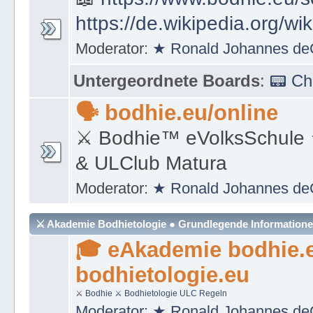
https://de.wikipedia.org/wi
Moderator:
★ Ronald Johannes de
Untergeordnete Boards
:
📟 C
🗣 bodhie.eu/online
⚔ Bodhie™ eVolksSchule
& ULClub Matura
Moderator:
★ Ronald Johannes de
⚔ Akademie Bodhietologie ● Grundlegende Information
🎓 eAkademie bodhie.
bodhietologie.eu
⚔
Bodhie
⚔ Bodhietologie
ULC Regeln
Moderator:
★ Ronald Johannes de