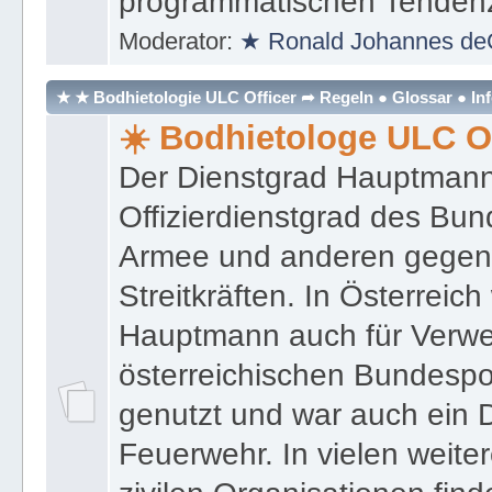
programmatischen Tenden
Moderator:
★ Ronald Johannes de
★ ★ Bodhietologie ULC Officer ➦ Regeln ● Glossar ● In
☀️ Bodhietologe ULC Of
Der Dienstgrad Hauptmann (
Offizierdienstgrad des Bu
Armee und anderen gegenw
Streitkräften. In Österreic
Hauptmann auch für Verwe
österreichischen Bundespo
genutzt und war auch ein 
Feuerwehr. In vielen weiter