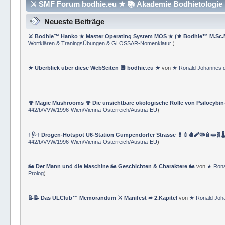
⚔ SMF Forum bodhie.eu ★ 📚 Akademie Bodhietologie ⚜
Neueste Beiträge
⚔ Bodhie™ Hanko ★ Master Operating System MOS ★ (⚜ Bodhie™ M.Sc.
Wortklären & TraningsÜbungen & GLOSSAR-Nomenklatur
)
★ Überblick über diese WebSeiten 🔲 bodhie.eu ★
von
★ Ronald Johannes 
🍄 Magic Mushrooms 🍄 Die unsichtbare ökologische Rolle von Psilocybin
442/b/VVW/1996-Wien/Vienna-Österreich/Austria-EU
)
†🩺† Drogen-Hotspot U6-Station Gumpendorfer Strasse 💊💉🩸🩹🦠🧴🧫🧬🌡
442/b/VVW/1996-Wien/Vienna-Österreich/Austria-EU
)
🏍 Der Mann und die Maschine 🏍 Geschichten & Charaktere 🏍
von
★ Rona
Prolog
)
📝📝 Das ULClub™ Memorandum ⚔ Manifest ➦ 2.Kapitel
von
★ Ronald Joh