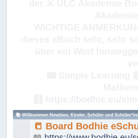
der ⚔ ULC Akademie Bo
Akademie 
WICHTIGE ANMERKUN
dieses eBuch sehr, sehr so
über ein Wort hinweggeh
ve
📟
Simple Learning

Mathem
🧮
https://bodhie.eu/sim
📚 Willkommen Newbies, Kinder, Schüler und Schüler*inne
📒 Board Bodhie eSchu
📖
https://www.bodhie.eu/s