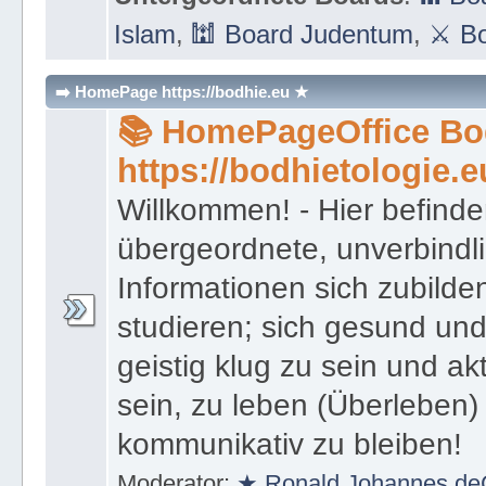
Islam
,
🕍 Board Judentum
,
⚔ Bo
➡️ HomePage https://bodhie.eu ★
📚 HomePageOffice Bod
https://bodhietologie.e
Willkommen! - Hier befinde
übergeordnete, unverbindl
Informationen sich zubilde
studieren; sich gesund und
geistig klug zu sein und akt
sein, zu leben (Überleben) 
kommunikativ zu bleiben!
Moderator:
★ Ronald Johannes de