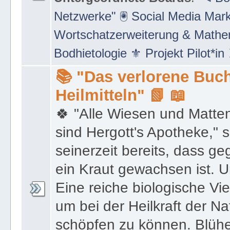
Netzwerke" 🖲 Social Media Mar
Wortschatzerweiterung & Math
Bodhietologie ⚜ Projekt Pilot*in
📚 "Das verlorene Buch
Heilmitteln" 📗 📖
🍀 "Alle Wiesen und Matte
sind Hergott's Apotheke," 
seinerzeit bereits, dass 
ein Kraut gewachsen ist. U
Eine reiche biologische Vie
um bei der Heilkraft der N
schöpfen zu können. Blüh