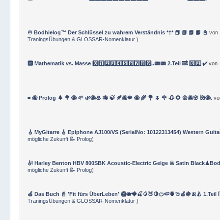
♾️ Bodhielog™ Der Schlüssel zu wahrem Verständnis *†* 📕 📗 📘 📙 📓
von
TraningsÜbungen & GLOSSAR-Nomenklatur
)
🔟 Mathematik vs. Masse 0️⃣1️⃣2️⃣3️⃣4️⃣5️⃣6️⃣7️⃣8️⃣9️⃣..📟📟 2.Teil 🔜 0️⃣2️⃣ ✔️
von
= 🐝 Prolog 🌲 🌳 🐝 🌱 🌿🐝🎍 🎋 🍃 🍂🐝🍁 🐝 🌾 💐 🌷 🌹 🥀 🌻 🌼🐝🌸 🌺🐝.
v
🎸 MyGitarre 🎸 Epiphone AJ100/VS (SerialNo: 10122313454) Western Guita
mögliche Zukunft 📝 Prolog
)
🎻 Harley Benton HBV 800SBK Acoustic-Electric Geige ☠ Satin Black♟Bod
mögliche Zukunft 📝 Prolog
)
🍏 Das Buch 📓 'Fit fürs ÜberLeben' 🥝🫐🍓🍒🥭🍑🍋🍊🍉🍍🍈🍎🍇🍌🍐 1.Teil 
TraningsÜbungen & GLOSSAR-Nomenklatur
)