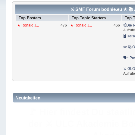
⚔ SMF Forum bodhie.eu ★ 📚 A
Top Posters
Top Topic Starters
Top 
★ Ronald J...
476
★ Ronald J...
466
☝Die R
Aufrufe
🖥 Reis
📛 🚀 O
🗣* Pos
⚔ GLOS
Aufrufe
Neuigkeiten
🚩 Hier findest Du staat
der ⚔ ULC Akademie Bo