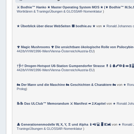
⚔ Bodhie™ Hanko ★ Master Operating System MOS ★ (⚜ Bodhie™ M.Sc.
Wortklären & TraningsÜbungen & GLOSSAR-Nomenklatur
)
★ Überblick über diese WebSeiten 🔲 bodhie.eu ★
von
★ Ronald Johannes 
🍄 Magic Mushrooms 🍄 Die unsichtbare ökologische Rolle von Psilocybin
442/b/VVW/1996-Wien/Vienna-Österreich/Austria-EU
)
†🩺† Drogen-Hotspot U6-Station Gumpendorfer Strasse 💊💉🩸🩹🦠🧴🧫🧬🌡
442/b/VVW/1996-Wien/Vienna-Österreich/Austria-EU
)
🏍 Der Mann und die Maschine 🏍 Geschichten & Charaktere 🏍
von
★ Rona
Prolog
)
📝📝 Das ULClub™ Memorandum ⚔ Manifest ➦ 2.Kapitel
von
★ Ronald Joh
👤 Generationenmodelle W, X, Y, ☡ und Alpha 📱📲 💻 🖥️ 💶🛋️
von
★ Ronald 
TraningsÜbungen & GLOSSAR-Nomenklatur
)