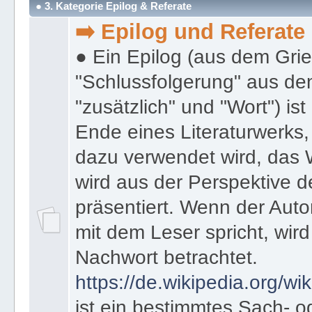
● 3. Kategorie Epilog & Referate
➡️ Epilog und Referate
● Ein Epilog (aus dem Gri
"Schlussfolgerung" aus den
"zusätzlich" und "Wort") ist
Ende eines Literaturwerks
dazu verwendet wird, das 
wird aus der Perspektive d
präsentiert. Wenn der Autor
mit dem Leser spricht, wird
Nachwort betrachtet.
https://de.wikipedia.org/wik
ist ein bestimmtes Sach- 