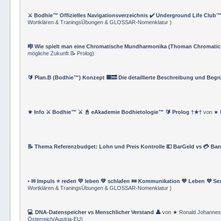
⚔️ Bodhie™ Offizielles Navigationsverzeichnis ✔️ Underground Life Club™
Wortklären & TraningsÜbungen & GLOSSAR-Nomenklatur
)
🎼 Wie spielt man eine Chromatische Mundharmonika (Thoman Chromatic
mögliche Zukunft 📝 Prolog
)
🔰 Plan.B (Bodhie™) Konzept 🟪🔜 Die detaillierte Beschreibung und Beg
⚜ Info ⚔ Bodhie™ ⚔ 📓 eAkademie Bodhietologie™ 🔰 Prolog †★†
von
★ 
📝 Thema Referenzbudget: Lohn und Preis Kontrolle 💶 BarGeld vs 💳 Ba
• ✉ Impuls ⭐️ reden 💛 leben 💚 schlafen 💤 Kommunikation 💙 Leben 💜 Se
Wortklären & TraningsÜbungen & GLOSSAR-Nomenklatur
)
💻 DNA-Datenspeicher vs Menschlicher Verstand 👤
von
★ Ronald Johannes
Österreich/Austria-EU
)