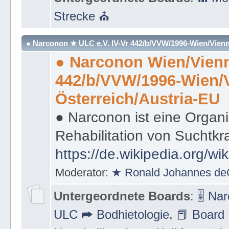
Strecke ⛪
● Narconon ★ ULC e.V. IV-Vr 442/b/VVW/1996-Wien/Vienn
● Narconon Wien/Vienn
442/b/VVW/1996-Wien/
Österreich/Austria-EU
● Narconon ist eine Organi
Rehabilitation von Suchtkr
https://de.wikipedia.org/wi
Moderator:
★ Ronald Johannes de
Untergeordnete Boards
:
🎚 Na
ULC ➦ Bodhietologie
,
📕 Board 