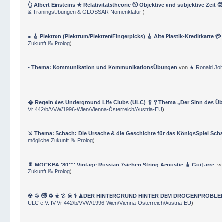
👆 Albert Einsteins ★ Relativitätstheorie 🕦 Objektive und subjektive Zeit 
& TraningsÜbungen & GLOSSAR-Nomenklatur
)
● 🎸 Plektron (Plektrum/Plektren/Fingerpicks) 🎸 Alte Plastik-Kreditkarte 
Zukunft 📝 Prolog
)
• Thema: Kommunikation und KommunikationsÜbungen
von
★ Ronald Jo
� Regeln des Underground Life Clubs (ULC) 🥄🥄Thema „Der Sinn des Ü
Vr 442/b/VVW/1996-Wien/Vienna-Österreich/Austria-EU
)
⚔ Thema: Schach: Die Ursache & die Geschichte für das KönigsSpiel Sch
mögliche Zukunft 📝 Prolog
)
🔖 MOCKBA '80™' Vintage Russian 7sieben.String Acoustic 🎸 Gui†arre.
v
Zukunft 📝 Prolog
)
☢ ♲ 🚭 ♻ ☣ ☡ ☠ ⚕ ♟DER HINTERGRUND HINTER DEM DROGENPROBLEM 🛰
ULC e.V. IV-Vr 442/b/VVW/1996-Wien/Vienna-Österreich/Austria-EU
)