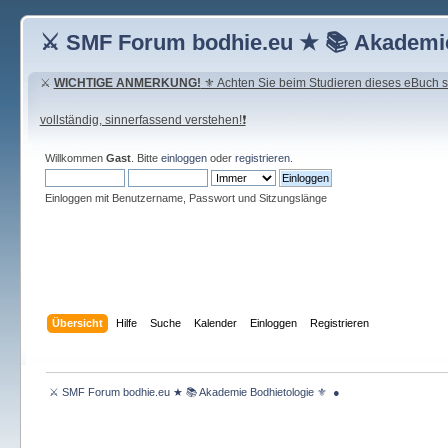
⚔ SMF Forum bodhie.eu ★ 📚 Akademie
⚔
WICHTIGE ANMERKUNG!
⚜ Achten Sie beim Studieren dieses eBuch seh
vollständig, sinnerfassend verstehen!❗
Willkommen
Gast
. Bitte
einloggen
oder
registrieren
.
Einloggen mit Benutzername, Passwort und Sitzungslänge
Übersicht
Hilfe
Suche
Kalender
Einloggen
Registrieren
 ⚔ SMF Forum bodhie.eu ★ 📚 Akademie Bodhietologie ⚜  ● 