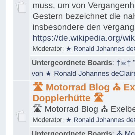
muss, um von Vergangenhe
Gestern bezeichnet die na
insbesondere den vergang
https://de.wikipedia.org/wi
Moderator:
★ Ronald Johannes de
Untergeordnete Boards
:
†☠† "
von ★ Ronald Johannes deClai
🛣 Motorrad Blog ⛪ Ex
Dopplerhütte 🛣
🛣 Motorrad Blog ⛪ Exelbe
Moderator:
★ Ronald Johannes de
Untergeordnete Boards
:
⛪ Mot