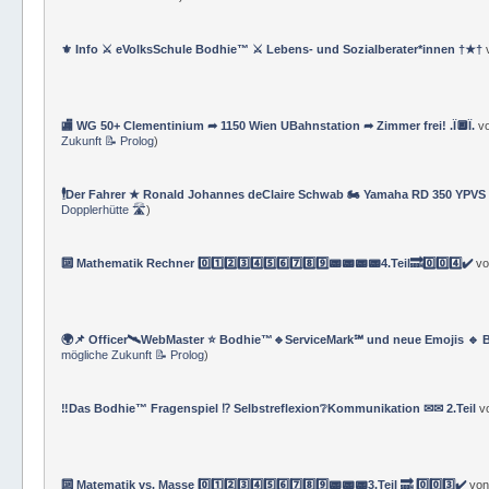
⚜ Info ⚔ eVolksSchule Bodhie™ ⚔ Lebens- und Sozialberater*innen †★†
🏬 WG 50+ Clementinium ➦ 1150 Wien UBahnstation ➦ Zimmer frei! .Ï🔲Ï.
v
Zukunft 📝 Prolog
)
🕴Der Fahrer ★ Ronald Johannes deClaire Schwab 🏍️ Yamaha RD 350 YPVS ⌚
Dopplerhütte 🛣
)
🔟 Mathematik Rechner 0️⃣1️⃣2️⃣3️⃣4️⃣5️⃣6️⃣7️⃣8️⃣9️⃣📟📟📟📟4.Teil🔜0️⃣0️⃣4️⃣✔️
v
🌍📌 Officer🛰WebMaster ⭐️ Bodhie™🔹ServiceMark℠ und neue Emojis 🔹 
mögliche Zukunft 📝 Prolog
)
‼️Das Bodhie™ Fragenspiel ⁉️ Selbstreflexion❔Kommunikation ✉✉ 2.Teil
v
🔟 Matematik vs. Masse 0️⃣1️⃣2️⃣3️⃣4️⃣5️⃣6️⃣7️⃣8️⃣9️⃣📟📟📟3.Teil 🔜 0️⃣0️⃣3️⃣✔️
vo