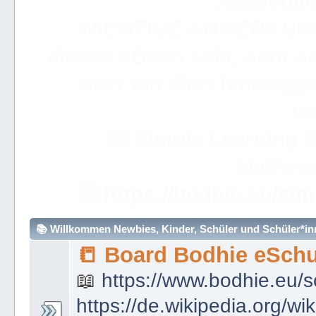
Akademie 
WICHTIGE ANMERKUN
dieses eBuch sehr, sehr so
über ein Wort hinweggeh
ve
📟
Simple Learning

Mathem
🧮
https://bodhie.eu/sim
📚 Willkommen Newbies, Kinder, Schüler und Schüler*inne
📒 Board Bodhie eSchu
📖
https://www.bodhie.eu/s
https://de.wikipedia.org/wi