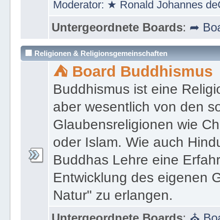
Moderator:
★ Ronald Johannes de
Untergeordnete Boards
:
➦ Boa
🏢 Religionen & Religionsgemeinschaften
⛺ Board Buddhismus
Buddhismus ist eine Religi
aber wesentlich von den 
Glaubensreligionen wie Ch
oder Islam. Wie auch Hind
Buddhas Lehre eine Erfahrun
Entwicklung des eigenen G
Natur" zu erlangen.
Untergeordnete Boards
:
⛪ Boa