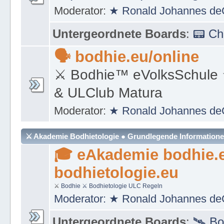
Moderator:
★ Ronald Johannes de
Untergeordnete Boards
:
📟 C
🗣 bodhie.eu/online
⚔ Bodhie™ eVolksSchule
& ULClub Matura
Moderator:
★ Ronald Johannes de
⚔ Akademie Bodhietologie ● Grundlegende Information
🎓 eAkademie bodhie.
bodhietologie.eu
⚔
Bodhie
⚔ Bodhietologie
ULC Regeln
Moderator:
★ Ronald Johannes de
Untergeordnete Boards
:
🛰 Bo