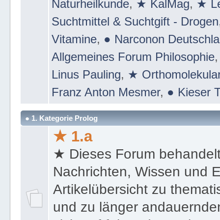
Naturheilkunde
,
★ KalMag
,
★ Le
Suchtmittel & Suchtgift - Drogen
Vitamine
,
● Narconon Deutschl
Allgemeines Forum Philosophie
Linus Pauling
,
★ Orthomolekular
Franz Anton Mesmer
,
● Kieser T
● 1. Kategorie Prolog
★ 1.a
★ Dieses Forum behandel
Nachrichten, Wissen und E
Artikelübersicht zu themat
und zu länger andauernden