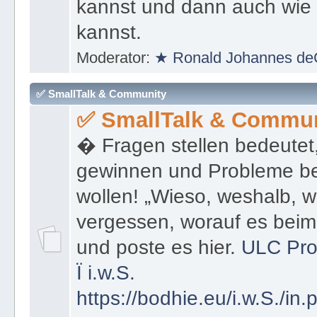
kannst und dann auch wie 
kannst.
Moderator:
★ Ronald Johannes de
✅ SmallTalk & Community
✅ SmallTalk & Commun
� Fragen stellen bedeutet
gewinnen und Probleme be
wollen! „Wieso, weshalb, w
vergessen, worauf es bei
und poste es hier.
ULC Pro
Ï
i.w.S.
https://bodhie.eu/i.w.S./in.