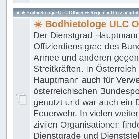
★ ★ Bodhietologie ULC Officer ➦ Regeln ● Glossar ● In
☀️ Bodhietologe ULC Of
Der Dienstgrad Hauptmann (
Offizierdienstgrad des Bu
Armee und anderen gegenw
Streitkräften. In Österreic
Hauptmann auch für Verwe
österreichischen Bundespo
genutzt und war auch ein 
Feuerwehr. In vielen weiter
zivilen Organisationen find
Dienstgrade und Dienstste