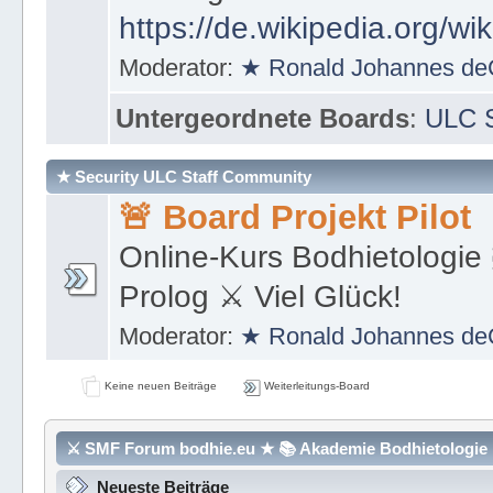
https://de.wikipedia.org/wi
Moderator:
★ Ronald Johannes de
Untergeordnete Boards
:
ULC S
★ Security ULC Staff Community
🚨 Board Projekt Pilot
Online-Kurs Bodhietologie 
Prolog ⚔ Viel Glück!
Moderator:
★ Ronald Johannes de
Keine neuen Beiträge
Weiterleitungs-Board
⚔ SMF Forum bodhie.eu ★ 📚 Akademie Bodhietologie ⚜
Neueste Beiträge