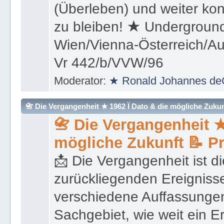
(Überleben) und weiter kon
zu bleiben! ★ Underground
Wien/Vienna-Österreich/Aus
Vr 442/b/VVW/96
Moderator:
★ Ronald Johannes de
📇 Die Vergangenheit ★ 1962 Ï Dato & die mögliche Zukunft 
📇 Die Vergangenheit ★
mögliche Zukunft 📝 P
📩 Die Vergangenheit ist di
zurückliegenden Ereignisse
verschiedene Auffassungen
Sachgebiet, wie weit ein E