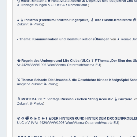
👆 Albert Einsteins ★ Relativitätstheorie 🕦 Objektive und subjektive Zeit 
& TraningsÜbungen & GLOSSAR-Nomenklatur
)
● 🎸 Plektron (Plektrum/Plektren/Fingerpicks) 🎸 Alte Plastik-Kreditkarte 
Zukunft 📝 Prolog
)
• Thema: Kommunikation und KommunikationsÜbungen
von
★ Ronald Jo
� Regeln des Underground Life Clubs (ULC) 🥄🥄Thema „Der Sinn des Ü
Vr 442/b/VVW/1996-Wien/Vienna-Österreich/Austria-EU
)
⚔ Thema: Schach: Die Ursache & die Geschichte für das KönigsSpiel Sch
mögliche Zukunft 📝 Prolog
)
🔖 MOCKBA '80™' Vintage Russian 7sieben.String Acoustic 🎸 Gui†arre.
v
Zukunft 📝 Prolog
)
☢ ♲ 🚭 ♻ ☣ ☡ ☠ ⚕ ♟DER HINTERGRUND HINTER DEM DROGENPROBLEM 🛰
ULC e.V. IV-Vr 442/b/VVW/1996-Wien/Vienna-Österreich/Austria-EU
)