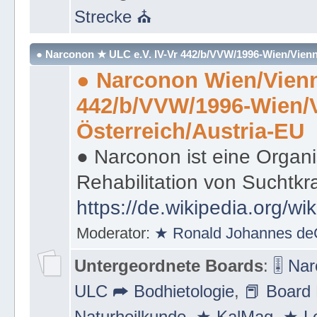
Strecke ⛪
● Narconon ★ ULC e.V. IV-Vr 442/b/VVW/1996-Wien/Vienn
● Narconon Wien/Vienn
442/b/VVW/1996-Wien/
Österreich/Austria-EU
● Narconon ist eine Organi
Rehabilitation von Suchtkr
https://de.wikipedia.org/wi
Moderator:
★ Ronald Johannes de
Untergeordnete Boards
:
🎚 Na
ULC ➦ Bodhietologie
,
📕 Board 
Naturheilkunde
,
★ KalMag
,
★ Le