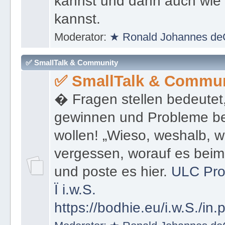
kannst und dann auch wie 
kannst.
Moderator:
★ Ronald Johannes de
✅ SmallTalk & Community
✅ SmallTalk & Commun
� Fragen stellen bedeutet
gewinnen und Probleme be
wollen! „Wieso, weshalb, w
vergessen, worauf es bei
und poste es hier.
ULC Pro
Ï
i.w.S.
https://bodhie.eu/i.w.S./in.