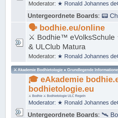
Moderator:
★ Ronald Johannes de
Untergeordnete Boards
:
📟 C
🗣 bodhie.eu/online
⚔ Bodhie™ eVolksSchule
& ULClub Matura
Moderator:
★ Ronald Johannes de
⚔ Akademie Bodhietologie ● Grundlegende Information
🎓 eAkademie bodhie.
bodhietologie.eu
⚔
Bodhie
⚔ Bodhietologie
ULC Regeln
Moderator:
★ Ronald Johannes de
Untergeordnete Boards
:
🛰 Bo