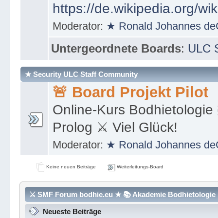
https://de.wikipedia.org/wi
Moderator:
★ Ronald Johannes de
Untergeordnete Boards
:
ULC S
★ Security ULC Staff Community
🚨 Board Projekt Pilot
Online-Kurs Bodhietologie 
Prolog ⚔ Viel Glück!
Moderator:
★ Ronald Johannes de
Keine neuen Beiträge
Weiterleitungs-Board
⚔ SMF Forum bodhie.eu ★ 📚 Akademie Bodhietologie ⚜
Neueste Beiträge