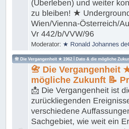
(Überleben) und weiter kon
zu bleiben! ★ Underground
Wien/Vienna-Österreich/Aus
Vr 442/b/VVW/96
Moderator:
★ Ronald Johannes de
📇 Die Vergangenheit ★ 1962 Ï Dato & die mögliche Zukunft 
📇 Die Vergangenheit ★
mögliche Zukunft 📝 P
📩 Die Vergangenheit ist di
zurückliegenden Ereignisse
verschiedene Auffassungen
Sachgebiet, wie weit ein E