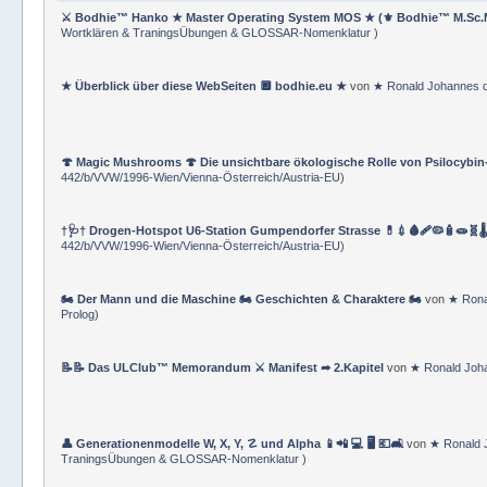
⚔ Bodhie™ Hanko ★ Master Operating System MOS ★ (⚜ Bodhie™ M.Sc.
Wortklären & TraningsÜbungen & GLOSSAR-Nomenklatur
)
★ Überblick über diese WebSeiten 🔲 bodhie.eu ★
von
★ Ronald Johannes 
🍄 Magic Mushrooms 🍄 Die unsichtbare ökologische Rolle von Psilocybin
442/b/VVW/1996-Wien/Vienna-Österreich/Austria-EU
)
†🩺† Drogen-Hotspot U6-Station Gumpendorfer Strasse 💊💉🩸🩹🦠🧴🧫🧬🌡
442/b/VVW/1996-Wien/Vienna-Österreich/Austria-EU
)
🏍 Der Mann und die Maschine 🏍 Geschichten & Charaktere 🏍
von
★ Rona
Prolog
)
📝📝 Das ULClub™ Memorandum ⚔ Manifest ➦ 2.Kapitel
von
★ Ronald Joh
👤 Generationenmodelle W, X, Y, ☡ und Alpha 📱📲 💻 🖥️ 💶🛋️
von
★ Ronald 
TraningsÜbungen & GLOSSAR-Nomenklatur
)