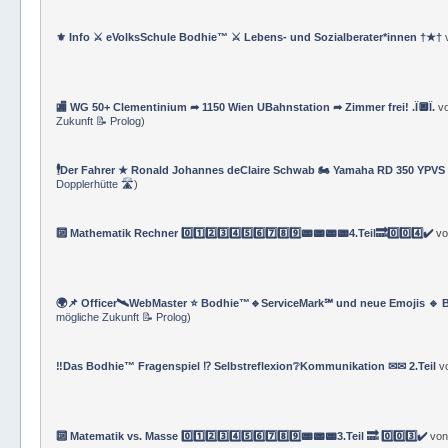
⚜ Info ⚔ eVolksSchule Bodhie™ ⚔ Lebens- und Sozialberater*innen †★†
🏬 WG 50+ Clementinium ➦ 1150 Wien UBahnstation ➦ Zimmer frei! .Ï🔲Ï.
v
Zukunft 📝 Prolog
)
🕴Der Fahrer ★ Ronald Johannes deClaire Schwab 🏍️ Yamaha RD 350 YPVS ⌚
Dopplerhütte 🛣
)
🔟 Mathematik Rechner 0️⃣1️⃣2️⃣3️⃣4️⃣5️⃣6️⃣7️⃣8️⃣9️⃣📟📟📟📟4.Teil🔜0️⃣0️⃣4️⃣✔️
v
🌍📌 Officer🛰WebMaster ⭐️ Bodhie™🔹ServiceMark℠ und neue Emojis 🔹 
mögliche Zukunft 📝 Prolog
)
‼️Das Bodhie™ Fragenspiel ⁉️ Selbstreflexion❔Kommunikation ✉✉ 2.Teil
v
🔟 Matematik vs. Masse 0️⃣1️⃣2️⃣3️⃣4️⃣5️⃣6️⃣7️⃣8️⃣9️⃣📟📟📟3.Teil 🔜 0️⃣0️⃣3️⃣✔️
vo