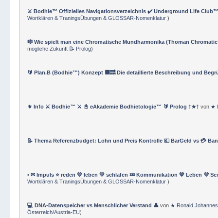
⚔️ Bodhie™ Offizielles Navigationsverzeichnis ✔️ Underground Life Club™
Wortklären & TraningsÜbungen & GLOSSAR-Nomenklatur
)
🎼 Wie spielt man eine Chromatische Mundharmonika (Thoman Chromatic
mögliche Zukunft 📝 Prolog
)
🔰 Plan.B (Bodhie™) Konzept 🟪🔜 Die detaillierte Beschreibung und Beg
⚜ Info ⚔ Bodhie™ ⚔ 📓 eAkademie Bodhietologie™ 🔰 Prolog †★†
von
★ 
📝 Thema Referenzbudget: Lohn und Preis Kontrolle 💶 BarGeld vs 💳 Ba
• ✉ Impuls ⭐️ reden 💛 leben 💚 schlafen 💤 Kommunikation 💙 Leben 💜 Se
Wortklären & TraningsÜbungen & GLOSSAR-Nomenklatur
)
💻 DNA-Datenspeicher vs Menschlicher Verstand 👤
von
★ Ronald Johannes
Österreich/Austria-EU
)