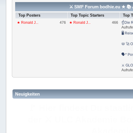
⚔ SMF Forum bodhie.eu ★ 📚 A
Top Posters
Top Topic Starters
Top 
★ Ronald J...
476
★ Ronald J...
466
☝Die R
Aufrufe
🖥 Reis
📛 🚀 O
🗣* Pos
⚔ GLOS
Aufrufe
Neuigkeiten
🚩 Hier findest Du staat
der ⚔ ULC Akademie Bo
Akademie 