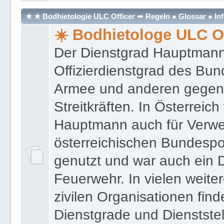
★ ★ Bodhietologie ULC Officer ➦ Regeln ● Glossar ● In
☀️ Bodhietologe ULC Of
Der Dienstgrad Hauptmann (
Offizierdienstgrad des Bu
Armee und anderen gegenw
Streitkräften. In Österreic
Hauptmann auch für Verwe
österreichischen Bundespo
genutzt und war auch ein 
Feuerwehr. In vielen weiter
zivilen Organisationen find
Dienstgrade und Dienstste