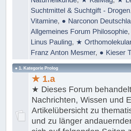
Suchtmittel & Suchtgift - Drogen
Vitamine
,
● Narconon Deutschl
Allgemeines Forum Philosophie
Linus Pauling
,
★ Orthomolekular
Franz Anton Mesmer
,
● Kieser T
● 1. Kategorie Prolog
★ 1.a
★ Dieses Forum behandel
Nachrichten, Wissen und E
Artikelübersicht zu themat
und zu länger andauernden