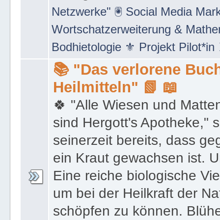
Netzwerke" 🖲 Social Media Mar
Wortschatzerweiterung & Math
Bodhietologie ⚜ Projekt Pilot*in
📚 "Das verlorene Buch
Heilmitteln" 📗 📖
🍀 "Alle Wiesen und Matte
sind Hergott's Apotheke," 
seinerzeit bereits, dass 
ein Kraut gewachsen ist. U
Eine reiche biologische Vie
um bei der Heilkraft der N
schöpfen zu können. Blüh