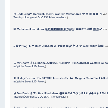
♾️ Bodhielog™ Der Schlüssel zu wahrem Verständnis *†* 📕 📗 📘 📙 📓
von
TraningsÜbungen & GLOSSAR-Nomenklatur
)
🔟 Mathematik vs. Masse 0️⃣1️⃣2️⃣3️⃣4️⃣5️⃣6️⃣7️⃣8️⃣9️⃣..📟📟 2.Teil 🔜 0️⃣2️⃣ ✔️
von
= 🐝 Prolog 🌲 🌳 🐝 🌱 🌿🐝🎍 🎋 🍃 🍂🐝🍁 🐝 🌾 💐 🌷 🌹 🥀 🌻 🌼🐝🌸 🌺🐝.
v
🎸 MyGitarre 🎸 Epiphone AJ100/VS (SerialNo: 10122313454) Western Guita
mögliche Zukunft 📝 Prolog
)
🎻 Harley Benton HBV 800SBK Acoustic-Electric Geige ☠ Satin Black♟Bod
mögliche Zukunft 📝 Prolog
)
🍏 Das Buch 📓 'Fit fürs ÜberLeben' 🥝🫐🍓🍒🥭🍑🍋🍊🍉🍍🍈🍎🍇🍌🍐 1.Teil 
TraningsÜbungen & GLOSSAR-Nomenklatur
)