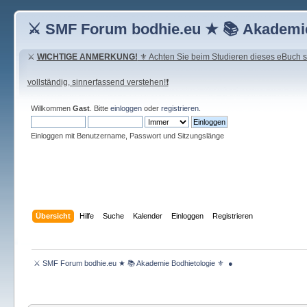
⚔ SMF Forum bodhie.eu ★ 📚 Akademie
⚔
WICHTIGE ANMERKUNG!
⚜ Achten Sie beim Studieren dieses eBuch seh
vollständig, sinnerfassend verstehen!❗
Willkommen
Gast
. Bitte
einloggen
oder
registrieren
.
Einloggen mit Benutzername, Passwort und Sitzungslänge
Übersicht
Hilfe
Suche
Kalender
Einloggen
Registrieren
 ⚔ SMF Forum bodhie.eu ★ 📚 Akademie Bodhietologie ⚜  ● 