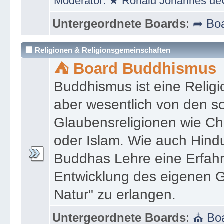
Moderator:
★ Ronald Johannes de
Untergeordnete Boards
:
➦ Boa
🏢 Religionen & Religionsgemeinschaften
⛺ Board Buddhismus
Buddhismus ist eine Religi
aber wesentlich von den 
Glaubensreligionen wie Ch
oder Islam. Wie auch Hind
Buddhas Lehre eine Erfahrun
Entwicklung des eigenen G
Natur" zu erlangen.
Untergeordnete Boards
:
⛪ Boa