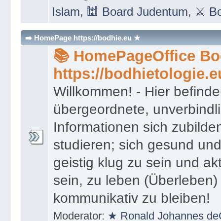
Islam
,
🕍 Board Judentum
,
⚔ Bo
➡️ HomePage https://bodhie.eu ★
📚 HomePageOffice Bod
https://bodhietologie.e
Willkommen! - Hier befinde
übergeordnete, unverbindl
Informationen sich zubilde
studieren; sich gesund und
geistig klug zu sein und akt
sein, zu leben (Überleben) 
kommunikativ zu bleiben!
Moderator:
★ Ronald Johannes de