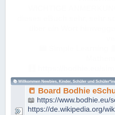
WICHTIGE ANMERKUN
dieses eBuch sehr, sehr so
über ein Wort hinweggeh
ve
📟
Simple Learning

Mathem
🧮
https://bodhie.eu/sim
📚 Willkommen Newbies, Kinder, Schüler und Schüler*inne
📒 Board Bodhie eSchu
📖
https://www.bodhie.eu/s
https://de.wikipedia.org/wi