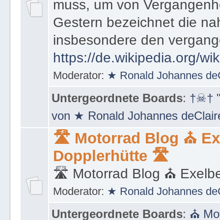
muss, um von Vergangenhe
Gestern bezeichnet die na
insbesondere den vergang
https://de.wikipedia.org/wi
Moderator:
★ Ronald Johannes de
Untergeordnete Boards
:
†☠† "
von ★ Ronald Johannes deClai
🛣 Motorrad Blog ⛪ Ex
Dopplerhütte 🛣
🛣 Motorrad Blog ⛪ Exelbe
Moderator:
★ Ronald Johannes de
Untergeordnete Boards
:
⛪ Mot