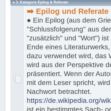
● 3. Kategorie Epilog & Referate
➡️ Epilog und Referate
● Ein Epilog (aus dem Gri
"Schlussfolgerung" aus den
"zusätzlich" und "Wort") ist
Ende eines Literaturwerks
dazu verwendet wird, das 
wird aus der Perspektive d
präsentiert. Wenn der Autor
mit dem Leser spricht, wird
Nachwort betrachtet.
https://de.wikipedia.org/wik
ist ein bestimmtes Sach- 