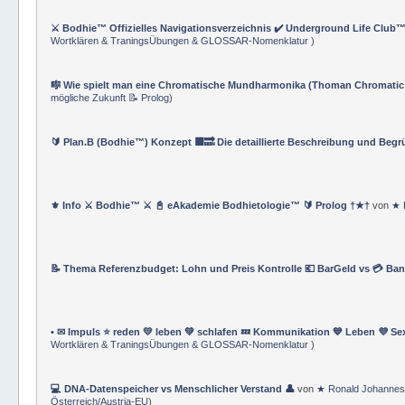
⚔️ Bodhie™ Offizielles Navigationsverzeichnis ✔️ Underground Life Club™
Wortklären & TraningsÜbungen & GLOSSAR-Nomenklatur
)
🎼 Wie spielt man eine Chromatische Mundharmonika (Thoman Chromatic
mögliche Zukunft 📝 Prolog
)
🔰 Plan.B (Bodhie™) Konzept 🟪🔜 Die detaillierte Beschreibung und Beg
⚜ Info ⚔ Bodhie™ ⚔ 📓 eAkademie Bodhietologie™ 🔰 Prolog †★†
von
★ 
📝 Thema Referenzbudget: Lohn und Preis Kontrolle 💶 BarGeld vs 💳 Ba
• ✉ Impuls ⭐️ reden 💛 leben 💚 schlafen 💤 Kommunikation 💙 Leben 💜 Se
Wortklären & TraningsÜbungen & GLOSSAR-Nomenklatur
)
💻 DNA-Datenspeicher vs Menschlicher Verstand 👤
von
★ Ronald Johannes
Österreich/Austria-EU
)