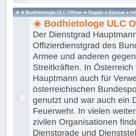
★ ★ Bodhietologie ULC Officer ➦ Regeln ● Glossar ● In
☀️ Bodhietologe ULC Of
Der Dienstgrad Hauptmann (
Offizierdienstgrad des Bu
Armee und anderen gegenw
Streitkräften. In Österreic
Hauptmann auch für Verwe
österreichischen Bundespo
genutzt und war auch ein 
Feuerwehr. In vielen weiter
zivilen Organisationen find
Dienstgrade und Dienstste