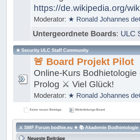
https://de.wikipedia.org/wi
Moderator:
★ Ronald Johannes de
Untergeordnete Boards
:
ULC S
★ Security ULC Staff Community
🚨 Board Projekt Pilot
Online-Kurs Bodhietologie 
Prolog ⚔ Viel Glück!
Moderator:
★ Ronald Johannes de
Keine neuen Beiträge
Weiterleitungs-Board
⚔ SMF Forum bodhie.eu ★ 📚 Akademie Bodhietologie ⚜
Neueste Beiträge