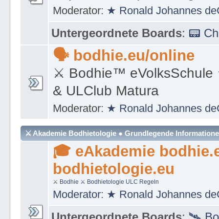
Moderator:
★ Ronald Johannes de
Untergeordnete Boards
:
📟 C
🗣 bodhie.eu/online
⚔ Bodhie™ eVolksSchule
& ULClub Matura
Moderator:
★ Ronald Johannes de
⚔ Akademie Bodhietologie ● Grundlegende Information
🎓 eAkademie bodhie.
bodhietologie.eu
⚔
Bodhie
⚔ Bodhietologie
ULC Regeln
Moderator:
★ Ronald Johannes de
Untergeordnete Boards
:
🛰 Bo