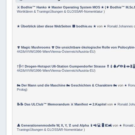
⚔ Bodhie™ Hanko ★ Master Operating System MOS ★ (⚜ Bodhie™ M.Sc.
Wortklären & TraningsÜbungen & GLOSSAR-Nomenklatur
)
★ Überblick über diese WebSeiten 🔲 bodhie.eu ★
von
★ Ronald Johannes 
🍄 Magic Mushrooms 🍄 Die unsichtbare ökologische Rolle von Psilocybin
442/b/VVW/1996-Wien/Vienna-Österreich/Austria-EU
)
†🩺† Drogen-Hotspot U6-Station Gumpendorfer Strasse 💊💉🩸🩹🦠🧴🧫🧬🌡
442/b/VVW/1996-Wien/Vienna-Österreich/Austria-EU
)
🏍 Der Mann und die Maschine 🏍 Geschichten & Charaktere 🏍
von
★ Rona
Prolog
)
📝📝 Das ULClub™ Memorandum ⚔ Manifest ➦ 2.Kapitel
von
★ Ronald Joh
👤 Generationenmodelle W, X, Y, ☡ und Alpha 📱📲 💻 🖥️ 💶🛋️
von
★ Ronald 
TraningsÜbungen & GLOSSAR-Nomenklatur
)