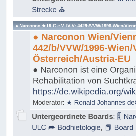
Strecke ⛪
● Narconon ★ ULC e.V. IV-Vr 442/b/VVW/1996-Wien/Vienn
● Narconon Wien/Vienn
442/b/VVW/1996-Wien/
Österreich/Austria-EU
● Narconon ist eine Organi
Rehabilitation von Suchtkr
https://de.wikipedia.org/wi
Moderator:
★ Ronald Johannes de
Untergeordnete Boards
:
🎚 Na
ULC ➦ Bodhietologie
,
📕 Board 