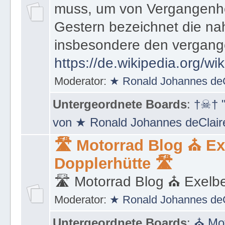
muss, um von Vergangenhe
Gestern bezeichnet die na
insbesondere den vergang
https://de.wikipedia.org/wi
Moderator:
★ Ronald Johannes de
Untergeordnete Boards
:
†☠† "
von ★ Ronald Johannes deClai
🛣 Motorrad Blog ⛪ Ex
Dopplerhütte 🛣
🛣 Motorrad Blog ⛪ Exelbe
Moderator:
★ Ronald Johannes de
Untergeordnete Boards
:
⛪ Mot