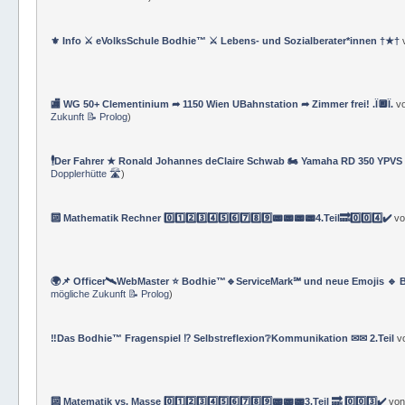
⚜ Info ⚔ eVolksSchule Bodhie™ ⚔ Lebens- und Sozialberater*innen †★†
🏬 WG 50+ Clementinium ➦ 1150 Wien UBahnstation ➦ Zimmer frei! .Ï🔲Ï.
v
Zukunft 📝 Prolog
)
🕴Der Fahrer ★ Ronald Johannes deClaire Schwab 🏍️ Yamaha RD 350 YPVS ⌚
Dopplerhütte 🛣
)
🔟 Mathematik Rechner 0️⃣1️⃣2️⃣3️⃣4️⃣5️⃣6️⃣7️⃣8️⃣9️⃣📟📟📟📟4.Teil🔜0️⃣0️⃣4️⃣✔️
v
🌍📌 Officer🛰WebMaster ⭐️ Bodhie™🔹ServiceMark℠ und neue Emojis 🔹 
mögliche Zukunft 📝 Prolog
)
‼️Das Bodhie™ Fragenspiel ⁉️ Selbstreflexion❔Kommunikation ✉✉ 2.Teil
v
🔟 Matematik vs. Masse 0️⃣1️⃣2️⃣3️⃣4️⃣5️⃣6️⃣7️⃣8️⃣9️⃣📟📟📟3.Teil 🔜 0️⃣0️⃣3️⃣✔️
vo