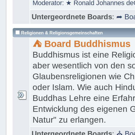
Moderator:
★ Ronald Johannes de
Untergeordnete Boards
:
➦ Boa
🏢 Religionen & Religionsgemeinschaften
⛺ Board Buddhismus
Buddhismus ist eine Religi
aber wesentlich von den 
Glaubensreligionen wie Ch
oder Islam. Wie auch Hind
Buddhas Lehre eine Erfahrun
Entwicklung des eigenen G
Natur" zu erlangen.
Untergeordnete Boards
:
⛪ Boa