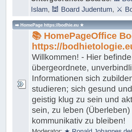
Islam
,
🕍 Board Judentum
,
⚔ Bo
➡️ HomePage https://bodhie.eu ★
📚 HomePageOffice Bod
https://bodhietologie.e
Willkommen! - Hier befinde
übergeordnete, unverbindl
Informationen sich zubilde
studieren; sich gesund und
geistig klug zu sein und akt
sein, zu leben (Überleben) 
kommunikativ zu bleiben!
Moderator:
★ Ronald Johannes de