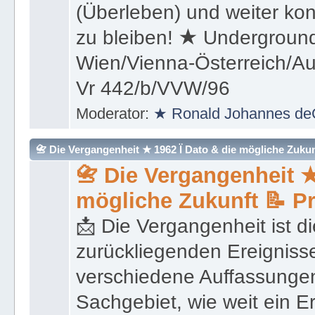
(Überleben) und weiter kon
zu bleiben! ★ Underground
Wien/Vienna-Österreich/Aus
Vr 442/b/VVW/96
Moderator:
★ Ronald Johannes de
📇 Die Vergangenheit ★ 1962 Ï Dato & die mögliche Zukunft 
📇 Die Vergangenheit ★
mögliche Zukunft 📝 P
📩 Die Vergangenheit ist di
zurückliegenden Ereignisse
verschiedene Auffassungen
Sachgebiet, wie weit ein E