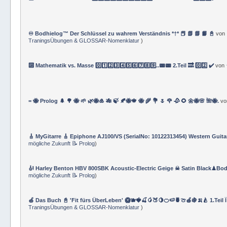
♾️ Bodhielog™ Der Schlüssel zu wahrem Verständnis *†* 📕 📗 📘 📙 📓
von
TraningsÜbungen & GLOSSAR-Nomenklatur
)
🔟 Mathematik vs. Masse 0️⃣1️⃣2️⃣3️⃣4️⃣5️⃣6️⃣7️⃣8️⃣9️⃣..📟📟 2.Teil 🔜 0️⃣2️⃣ ✔️
von
= 🐝 Prolog 🌲 🌳 🐝 🌱 🌿🐝🎍 🎋 🍃 🍂🐝🍁 🐝 🌾 💐 🌷 🌹 🥀 🌻 🌼🐝🌸 🌺🐝.
v
🎸 MyGitarre 🎸 Epiphone AJ100/VS (SerialNo: 10122313454) Western Guita
mögliche Zukunft 📝 Prolog
)
🎻 Harley Benton HBV 800SBK Acoustic-Electric Geige ☠ Satin Black♟Bod
mögliche Zukunft 📝 Prolog
)
🍏 Das Buch 📓 'Fit fürs ÜberLeben' 🥝🫐🍓🍒🥭🍑🍋🍊🍉🍍🍈🍎🍇🍌🍐 1.Teil 
TraningsÜbungen & GLOSSAR-Nomenklatur
)