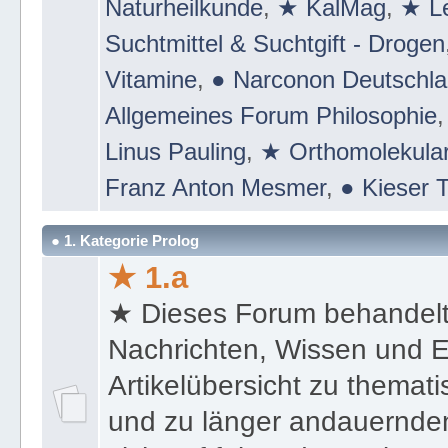
Naturheilkunde
,
★ KalMag
,
★ Le
Suchtmittel & Suchtgift - Drogen
Vitamine
,
● Narconon Deutschl
Allgemeines Forum Philosophie
Linus Pauling
,
★ Orthomolekular
Franz Anton Mesmer
,
● Kieser T
● 1. Kategorie Prolog
★ 1.a
★ Dieses Forum behandel
Nachrichten, Wissen und E
Artikelübersicht zu themat
und zu länger andauernden