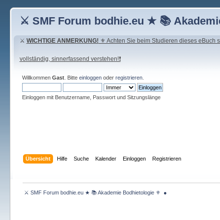
⚔ SMF Forum bodhie.eu ★ 📚 Akademie
⚔
WICHTIGE ANMERKUNG!
⚜ Achten Sie beim Studieren dieses eBuch seh
vollständig, sinnerfassend verstehen!❗
Willkommen
Gast
. Bitte
einloggen
oder
registrieren
.
Einloggen mit Benutzername, Passwort und Sitzungslänge
Übersicht
Hilfe
Suche
Kalender
Einloggen
Registrieren
 ⚔ SMF Forum bodhie.eu ★ 📚 Akademie Bodhietologie ⚜  ● 