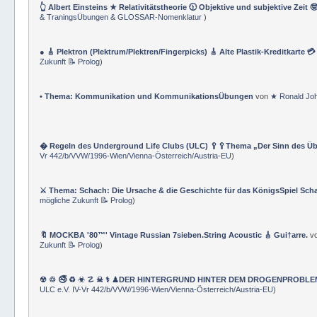
👆 Albert Einsteins ★ Relativitätstheorie 🕦 Objektive und subjektive Zeit 
& TraningsÜbungen & GLOSSAR-Nomenklatur
)
● 🎸 Plektron (Plektrum/Plektren/Fingerpicks) 🎸 Alte Plastik-Kreditkarte 
Zukunft 📝 Prolog
)
• Thema: Kommunikation und KommunikationsÜbungen
von
★ Ronald Jo
� Regeln des Underground Life Clubs (ULC) 🥄🥄Thema „Der Sinn des Ü
Vr 442/b/VVW/1996-Wien/Vienna-Österreich/Austria-EU
)
⚔ Thema: Schach: Die Ursache & die Geschichte für das KönigsSpiel Sch
mögliche Zukunft 📝 Prolog
)
🔖 MOCKBA '80™' Vintage Russian 7sieben.String Acoustic 🎸 Gui†arre.
v
Zukunft 📝 Prolog
)
☢ ♲ 🚭 ♻ ☣ ☡ ☠ ⚕ ♟DER HINTERGRUND HINTER DEM DROGENPROBLEM 🛰
ULC e.V. IV-Vr 442/b/VVW/1996-Wien/Vienna-Österreich/Austria-EU
)