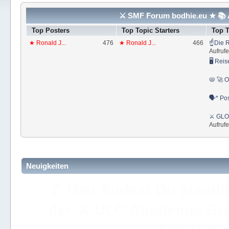
⚔ SMF Forum bodhie.eu ★ 📚 A
Top Posters
Top Topic Starters
Top 
★ Ronald J...
476
★ Ronald J...
466
☝Die R
Aufrufe
🖥 Reis
📛 🚀 O
🗣* Pos
⚔ GLOS
Aufrufe
Neuigkeiten
🚩 Hier findest Du staat
der ⚔ ULC Akademie Bo