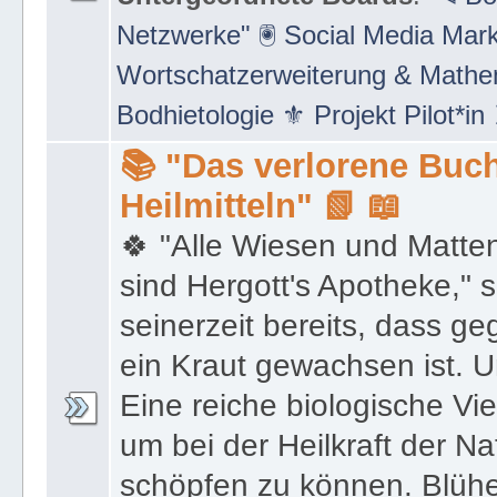
Netzwerke" 🖲 Social Media Mar
Wortschatzerweiterung & Math
Bodhietologie ⚜ Projekt Pilot*in
📚 "Das verlorene Buch
Heilmitteln" 📗 📖
🍀 "Alle Wiesen und Matte
sind Hergott's Apotheke," 
seinerzeit bereits, dass 
ein Kraut gewachsen ist. U
Eine reiche biologische Vie
um bei der Heilkraft der N
schöpfen zu können. Blüh