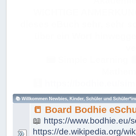
Akademie 
WICHTIGE ANMERKUN
dieses eBuch sehr, sehr so
über ein Wort hinweggeh
ve
📟
Simple Learning

Mathem
🧮
https://bodhie.eu/sim
📚 Willkommen Newbies, Kinder, Schüler und Schüler*inne
📒 Board Bodhie eSchu
📖
https://www.bodhie.eu/s
https://de.wikipedia.org/wi