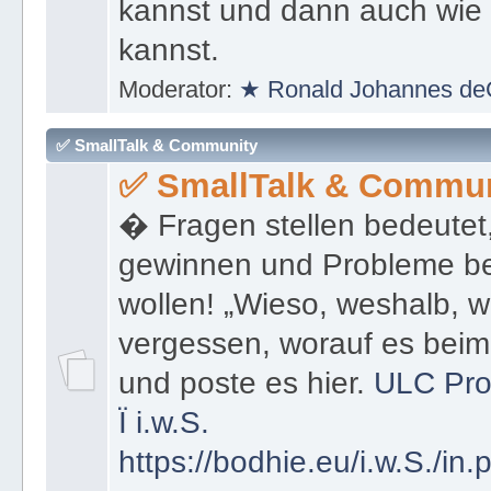
kannst und dann auch wie 
kannst.
Moderator:
★ Ronald Johannes de
✅ SmallTalk & Community
✅ SmallTalk & Commun
� Fragen stellen bedeutet
gewinnen und Probleme be
wollen! „Wieso, weshalb, w
vergessen, worauf es bei
und poste es hier.
ULC Pro
Ï
i.w.S.
https://bodhie.eu/i.w.S./in.