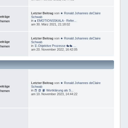
Letzter Beitrag
von
★ Ronald Johannes deClaire
eiträge
Schwab
in
● EMOTIONSSKALA - Refer...
Themen
am 30. März 2021, 21:18:02
Letzter Beitrag
von
★ Ronald Johannes deClaire
eiträge
Schwab
in
☡.Objektive Prozesse 🐇🐇 ...
Themen
am 20. November 2022, 16:42:05
Letzter Beitrag
von
★ Ronald Johannes deClaire
eiträge
Schwab
in
📕 📗 📙 Wortklärung als S...
Themen
am 10. November 2023, 14:44:22