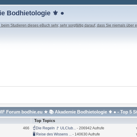
e Bodhietologie ⚜ ●
beim Studieren dieses eBuch sehr, sehr sorgfältig darauf, dass Sie niemals über e
F Forum bodhie.eu ★ 📚 Akademie Bodhietologie ⚜ ● - Top 5 S
Top Topics
466
☝Die Regeln 🚩 ULClub...
- 206942 Aufrufe
🖥 Reise des Wissens ...
- 140630 Aufrufe