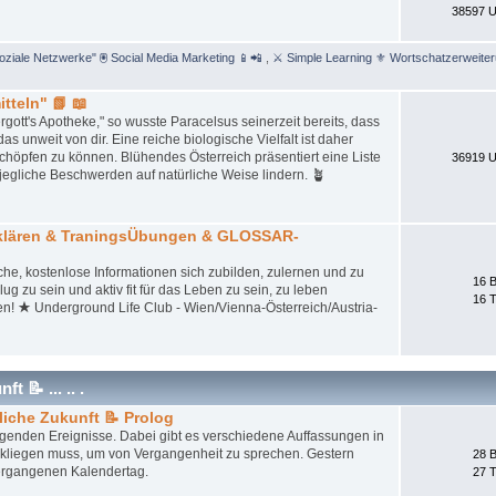
38597 U
Soziale Netzwerke" 🖲 Social Media Marketing 📱📲
,
⚔ Simple Learning ⚜ Wortschatzerweite
tteln" 📗 📖
gott's Apotheke," so wusste Paracelsus seinerzeit bereits, dass
unweit von dir. Eine reiche biologische Vielfalt ist daher
schöpfen zu können. Blühendes Österreich präsentiert eine Liste
36919 U
jegliche Beschwerden auf natürliche Weise lindern. 🪴
tklären & TraningsÜbungen & GLOSSAR-
iche, kostenlose Informationen sich zubilden, zulernen und zu
16 B
ug zu sein und aktiv fit für das Leben zu sein, zu leben
16 
en! ★ Underground Life Club - Wien/Vienna-Österreich/Austria-
 📝 ... .. .
liche Zukunft 📝 Prolog
iegenden Ereignisse. Dabei gibt es verschiedene Auffassungen in
ckliegen muss, um von Vergangenheit zu sprechen. Gestern
28 B
ergangenen Kalendertag.
27 