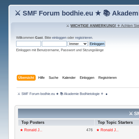
⚔ SMF Forum bodhie.eu ★ 📚 Akademi
⚔
WICHTIGE ANMERKUNG!
⚜ Achten Sie 
Willkommen
Gast
. Bitte
einloggen
oder
registrieren
.
Einloggen mit Benutzername, Passwort und Sitzungslänge
Übersicht
Hilfe
Suche
Kalender
Einloggen
Registrieren
 ⚔ SMF Forum bodhie.eu ★ 📚 Akademie Bodhietologie ⚜  ● 
⚔ SM
Top Posters
Top Topic Starters
★ Ronald J...
476
★ Ronald J...