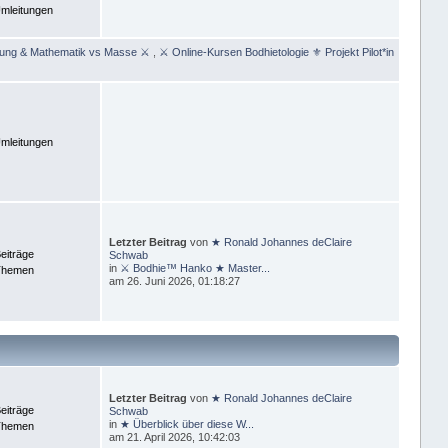
mleitungen
rung & Mathematik vs Masse ⚔
,
⚔ Online-Kursen Bodhietologie ⚜ Projekt Pilot*in
mleitungen
Letzter Beitrag
von
★ Ronald Johannes deClaire
eiträge
Schwab
in
⚔ Bodhie™ Hanko ★ Master...
Themen
am 26. Juni 2026, 01:18:27
Letzter Beitrag
von
★ Ronald Johannes deClaire
eiträge
Schwab
in
★ Überblick über diese W...
Themen
am 21. April 2026, 10:42:03