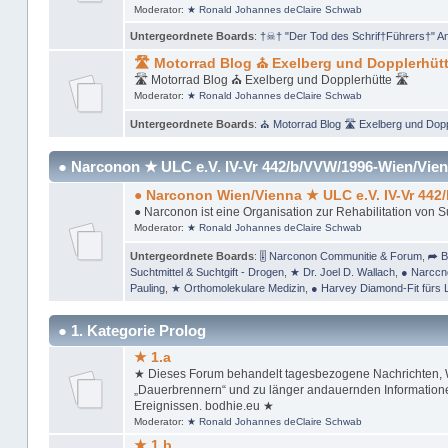
Moderator:
★ Ronald Johannes deClaire Schwab
Untergeordnete Boards
:
†☠† "Der Tod des Schrif†Führers†" A
🛣 Motorrad Blog ⛪ Exelberg und Dopplerhütt
🛣 Motorrad Blog ⛪ Exelberg und Dopplerhütte 🛣
Moderator:
★ Ronald Johannes deClaire Schwab
Untergeordnete Boards
:
⛪ Motorrad Blog 🛣 Exelberg und Dopp
● Narconon ★ ULC e.V. IV-Vr 442/b/VVW/1996-Wien/Vien
● Narconon Wien/Vienna ★ ULC e.V. IV-Vr 442
● Narconon ist eine Organisation zur Rehabilitation von 
Moderator:
★ Ronald Johannes deClaire Schwab
Untergeordnete Boards
:
🎚 Narconon Communitie & Forum
,
➦ B
Suchtmittel & Suchtgift - Drogen
,
★ Dr. Joel D. Wallach
,
● Narccn
Pauling
,
★ Orthomolekulare Medizin
,
● Harvey Diamond-Fit fürs 
● 1. Kategorie Prolog
★ 1.a
★ Dieses Forum behandelt tagesbezogene Nachrichten, Wi
„Dauerbrennern“ und zu länger andauernden Informationen
Ereignissen. bodhie.eu ★
Moderator:
★ Ronald Johannes deClaire Schwab
★ 1.b