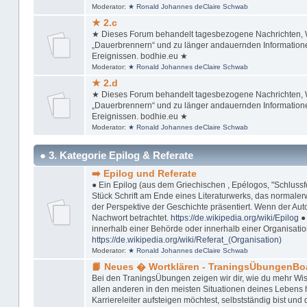
Moderator:
★ Ronald Johannes deClaire Schwab
★ 2.c
★ Dieses Forum behandelt tagesbezogene Nachrichten, Wi
„Dauerbrennern“ und zu länger andauernden Informationen
Ereignissen. bodhie.eu ★
Moderator:
★ Ronald Johannes deClaire Schwab
★ 2.d
★ Dieses Forum behandelt tagesbezogene Nachrichten, Wi
„Dauerbrennern“ und zu länger andauernden Informationen
Ereignissen. bodhie.eu ★
Moderator:
★ Ronald Johannes deClaire Schwab
● 3. Kategorie Epilog & Referate
➡️ Epilog und Referate
● Ein Epilog (aus dem Griechischen , Epélogos, "Schlussfol
Stück Schrift am Ende eines Literaturwerks, das normaler
der Perspektive der Geschichte präsentiert. Wenn der Autor
Nachwort betrachtet.
https://de.wikipedia.org/wiki/Epilog
● 
innerhalb einer Behörde oder innerhalb einer Organisation
https://de.wikipedia.org/wiki/Referat_(Organisation)
Moderator:
★ Ronald Johannes deClaire Schwab
📙 Neues � Wortklären - TraningsÜbungenBo
Bei den TraningsÜbungen zeigen wir dir, wie du mehr Wis
allen anderen in den meisten Situationen deines Lebens ha
Karriereleiter aufsteigen möchtest, selbstständig bist u