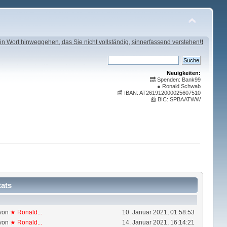
in Wort hinweggehen, das Sie nicht vollständig, sinnerfassend verstehen!❗
Neuigkeiten:
🔜 Spenden: Bank99
● Ronald Schwab
📰 IBAN: AT261912000025607510
📰 BIC: SPBAATWW
tats
von
★ Ronald...
10. Januar 2021, 01:58:53
von
★ Ronald...
14. Januar 2021, 16:14:21