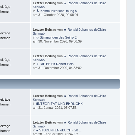
Letzter Beitrag
von
★ Ronald Johannes deClaire
eiträge
Schwab
in
🔝 KommunikationsÜbung 5
Themen
am 31. Oktober 2020, 00:08:01
Letzter Beitrag
von
★ Ronald Johannes deClaire
eiträge
Schwab
in
✨ Stimmungen des Seins-E...
Themen
am 30. November 2020, 09:30:39
Letzter Beitrag
von
★ Ronald Johannes deClaire
eiträge
Schwab
in
⚱ RIP BB Sir Robert Hein...
Themen
am 31. Dezember 2020, 04:33:02
Letzter Beitrag
von
★ Ronald Johannes deClaire
eiträge
Schwab
in
❗INTEGRITÄT UND EHRLICHK...
Themen
am 31. Januar 2021, 05:07:53
Letzter Beitrag
von
★ Ronald Johannes deClaire
eiträge
Schwab
in
● STUDENTEN eBUCH - 28 ...
Themen
am 28. Februar 2021, 01:47:32