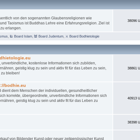
esentlich von den sogenannten Glaubensreligionen wie
38096 U
nd Taoismus ist Buddhas Lehre eine Erfahrungsreligion. Ziel ist
 zu erlangen.
ismus
,
🕌 Board Islam
,
🕍 Board Judentum
,
⚔ Board Bodhietologie
dhietologie.eu
 unverbindliche, kostenlose Informationen sich zubilden,
ähren, geistig klug zu sein und aktiv fit für das Leben zu sein,
38861 U
 zu bleiben!
//bodhie.eu
d dient dem Menschen der individuellen, gesundheitlicher
ch korrekte, übergeordnete, unverbindliche Informationen sich
40913 U
nähren, geistig klug zu sein und aktiv fit für das Leben zu
38398 U
 Verkauf von Bildender Kunst oder neuer zeitgenössischer Kunst