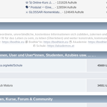
📛 🚀 Online-Kurs ⚠️ ...
- 131628 Aufrufe
🗣* Postulat 〰 Eine,...
- 128594 Aufrufe
⚔ GLOSSAR-Nomenklatu...
- 124649 Aufrufe
eordnete, unverbindliche, kostenlose Informationen sich zubilden, zulernen und 
v fit für das Leben zu sein, zu leben (Überleben) und weiter konstrukiv, kommuni
:
https://bodhie.eu
📗
Bodhie*in:
https://bodhiein.eu
📕
Akademie:
https://bodhie
📒
Schule:
https://akademos.at
en, User und User*innen, Studenten, Azubies usw. ... .. .
ia.org/wiki/Schule
45669 U
ub Matura
34551 U
nen, Kurse, Forum & Community