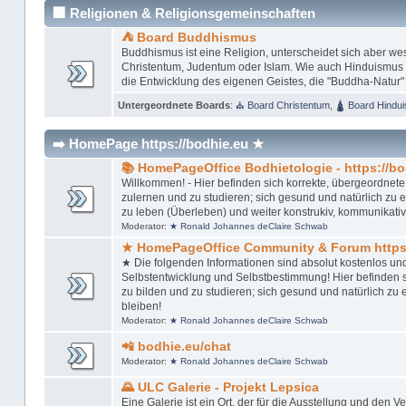
🏢 Religionen & Religionsgemeinschaften
⛺ Board Buddhismus
Buddhismus ist eine Religion, unterscheidet sich aber w
Christentum, Judentum oder Islam. Wie auch Hinduismus u
die Entwicklung des eigenen Geistes, die "Buddha-Natur"
Untergeordnete Boards
:
⛪ Board Christentum
,
🛕 Board Hindu
➡️ HomePage https://bodhie.eu ★
📚 HomePageOffice Bodhietologie - https://bo
Willkommen! - Hier befinden sich korrekte, übergeordnete,
zulernen und zu studieren; sich gesund und natürlich zu ern
zu leben (Überleben) und weiter konstrukiv, kommunikativ
Moderator:
★ Ronald Johannes deClaire Schwab
★ HomePageOffice Community & Forum https:
★ Die folgenden Informationen sind absolut kostenlos un
Selbstentwicklung und Selbstbestimmung! Hier befinden si
zu bilden und zu studieren; sich gesund und natürlich zu er
bleiben!
Moderator:
★ Ronald Johannes deClaire Schwab
📲 bodhie.eu/chat
Moderator:
★ Ronald Johannes deClaire Schwab
🌄 ULC Galerie - Projekt Lepsica
Eine Galerie ist ein Ort, der für die Ausstellung und den