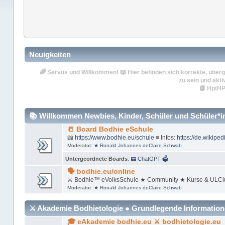
Neuigkeiten
🌈
Servus und Willkommen!
📖 Hier befinden sich korrekte, überg
zu sein und akti
📘
HptHP
📚 Willkommen Newbies, Kinder, Schüler und Schüler*inn
📒 Board Bodhie eSchule
📖
https://www.bodhie.eu/schule
≡ Infos:
https://de.wikiped
Moderator:
★ Ronald Johannes deClaire Schwab
Untergeordnete Boards
:
📟 ChatGPT 🗳
🗣 bodhie.eu/online
⚔ Bodhie™ eVolksSchule ★ Community ★ Kurse & ULCl
Moderator:
★ Ronald Johannes deClaire Schwab
⚔ Akademie Bodhietologie ● Grundlegende Informatio
🎓 eAkademie bodhie.eu ⚔ bodhietologie.eu