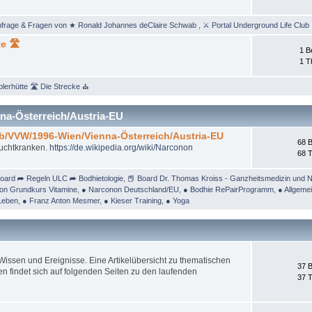
nfrage & Fragen von ★ Ronald Johannes deClaire Schwab
,
⚔ Portal Underground Life Club
e 🛣
1 B
1 
lerhütte 🛣 Die Strecke ⛪
na-Österreich/Austria-EU
/b/VVW/1996-Wien/Vienna-Österreich/Austria-EU
68 B
Suchtkranken.
https://de.wikipedia.org/wiki/Narconon
68 
oard ➦ Regeln ULC ➦ Bodhietologie
,
📕 Board Dr. Thomas Kroiss - Ganzheitsmedizin und N
on Grundkurs Vitamine
,
● Narconon Deutschland/EU
,
● Bodhie RePairProgramm
,
● Allgeme
Leben
,
● Franz Anton Mesmer
,
● Kieser Training
,
● Yoga
ssen und Ereignisse. Eine Artikelübersicht zu thematischen
37 B
 findet sich auf folgenden Seiten zu den laufenden
37 