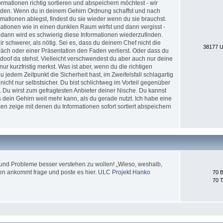
formationen richtig sortieren und abspeichern möchtest - wir
erden. Wenn du in deinem Gehirn Ordnung schaffst und nach
ationen ablegst, findest du sie wieder wenn du sie brauchst.
tionen wie in einen dunklen Raum wirfst und dann vergisst -
 dann wird es schwierig diese Informationen wiederzufinden.
 schwerer, als nötig. Sei es, dass du deinem Chef nicht die
38177 U
äch oder einer Präsentation den Faden verlierst. Oder dass du
doof da stehst. Vielleicht verschwendest du aber auch nur deine
nur kurzfristig merkst. Was ist aber, wenn du die richtigen
jedem Zeitpunkt die Sicherheit hast, im Zweifelsfall schlagartig
icht nur selbstsicher. Du bist schlichtweg im Vorteil gegenüber
. Du wirst zum gefragtesten Anbieter deiner Nische. Du kannst
 dein Gehirn weit mehr kann, als du gerade nutzt. Ich habe eine
en zeige mit denen du Informationen sofort sortiert abspeichern
.
und Probleme besser verstehen zu wollen! „Wieso, weshalb,
en ankommt frage und poste es hier.
ULC Projekt Hanko
70 B
70 