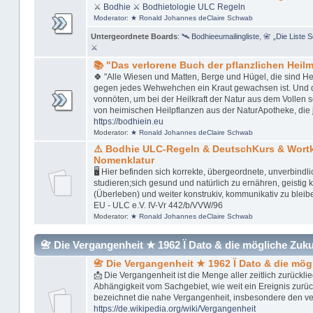
⚔
Bodhie
⚔ Bodhietologie
ULC Regeln
Moderator:
★ Ronald Johannes deClaire Schwab
Untergeordnete Boards
:
🛰 Bodhieeumailingliste
,
📇 „Die Liste 
⚔
📚 "Das verlorene Buch der pflanzlichen Heilmi
🍀 "Alle Wiesen und Matten, Berge und Hügel, die sind Her
gegen jedes Wehwehchen ein Kraut gewachsen ist. Und das 
vonnöten, um bei der Heilkraft der Natur aus dem Vollen 
von heimischen Heilpflanzen aus der NaturApotheke, die 
https://bodhiein.eu
Moderator:
★ Ronald Johannes deClaire Schwab
⚠️ Bodhie ULC-Regeln & DeutschKurs & Wor
Nomenklatur
🖥 Hier befinden sich korrekte, übergeordnete, unverbindl
studieren;sich gesund und natürlich zu ernähren, geistig kl
(Überleben) und weiter konstrukiv, kommunikativ zu bleib
EU - ULC e.V. IV-Vr 442/b/VVW/96
Moderator:
★ Ronald Johannes deClaire Schwab
📇 Die Vergangenheit ★ 1962 Ï Dato & die mögliche Zukunft
📇 Die Vergangenheit ★ 1962 Ï Dato & die mög
📩 Die Vergangenheit ist die Menge aller zeitlich zurückl
Abhängigkeit vom Sachgebiet, wie weit ein Ereignis zurü
bezeichnet die nahe Vergangenheit, insbesondere den v
https://de.wikipedia.org/wiki/Vergangenheit