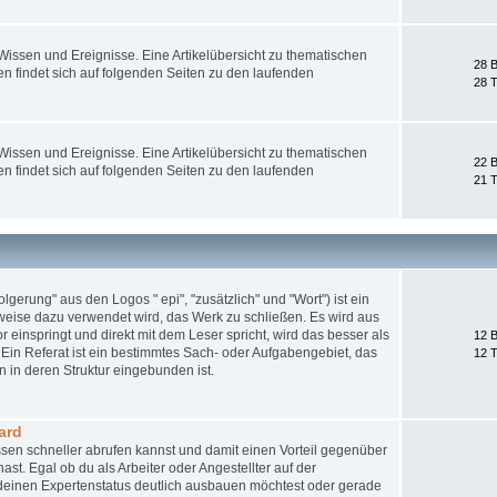
ssen und Ereignisse. Eine Artikelübersicht zu thematischen
28 B
 findet sich auf folgenden Seiten zu den laufenden
28 
ssen und Ereignisse. Eine Artikelübersicht zu thematischen
22 B
 findet sich auf folgenden Seiten zu den laufenden
21 
gerung" aus den Logos " epi", "zusätzlich" und "Wort") ist ein
weise dazu verwendet wird, das Werk zu schließen. Es wird aus
 einspringt und direkt mit dem Leser spricht, wird das besser als
12 B
Ein Referat ist ein bestimmtes Sach- oder Aufgabengebiet, das
12 
 in deren Struktur eingebunden ist.
ard
sen schneller abrufen kannst und damit einen Vorteil gegenüber
st. Egal ob du als Arbeiter oder Angestellter auf der
nd deinen Expertenstatus deutlich ausbauen möchtest oder gerade