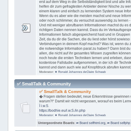
erst auf dem Weg in die Selbstständigkeit bist und alle In
helfen dir zum gefragtesten Anbieter deiner Nische zu w
einem klaren und einfach zu lernenden System neue Inform
Wenn du es aber wie die meisten machst und neue Informa
oder noch schlimmer, du versuchst auswendig zu lernen -
Und mit weniger abrufbaren Informationen machst du es dir
richtigen Daten nennen kannst. Dass du im Verkaufsgespr
Informationen falsch abgespeicherst hast und in Gruppen 
Zeit, da du dir die Sachen, die du liest oder hörst sowieso 
Verbindungen in deinem Kopf machst? Was ist, wenn du zu 
die notwendige Information parat zu haben? Dann bist du n
allen, die nicht auf ihr gesamtes Wissen zugreifen können
noch heute die ersten Techniken lernen und erleben, dass
kostenlose Fallstudie aufgenommen, in der ich dir Technik
kannst und dann auch wie auf Knopfdruck abrufen kannst
Moderator:
★ Ronald Johannes deClaire Schwab
✅ SmallTalk & Community
✅ SmallTalk & Community
� Fragen stellen bedeutet, neue Erkenntnisse gewinnen 
warum?!“ Damit wir nicht vergessen, worauf es beim Lern
Ï
i.w.S.
https://bodhie.eu/i.w.S./in.php
Moderator:
★ Ronald Johannes deClaire Schwab
Untergeordnete Boards
:
➦ Board selfhtml.org
,
➦ Board selfphp