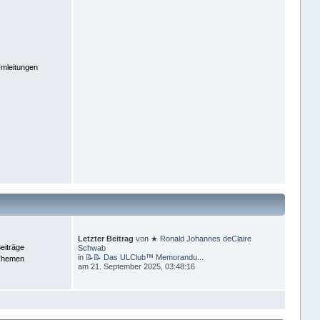
mleitungen
Letzter Beitrag
von
★ Ronald Johannes deClaire
eiträge
Schwab
in
📝📝 Das ULClub™ Memorandu...
Themen
am 21. September 2025, 03:48:16