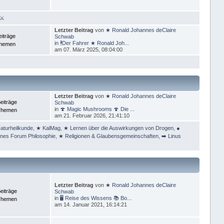
 ⚔
Letzter Beitrag
von
★ Ronald Johannes deClaire
eiträge
Schwab
in
🕴Der Fahrer ★ Ronald Joh...
Themen
am 07. März 2025, 08:04:00
Letzter Beitrag
von
★ Ronald Johannes deClaire
eiträge
Schwab
in
🍄 Magic Mushrooms 🍄 Die ...
Themen
am 21. Februar 2026, 21:41:10
aturheilkunde
,
★ KalMag
,
★ Lernen über die Auswirkungen von Drogen
,
●
ines Forum Philosophie
,
★ Religionen & Glaubensgemeinschaften
,
➡️ Linus
Letzter Beitrag
von
★ Ronald Johannes deClaire
eiträge
Schwab
in
🖥 Reise des Wissens 📚 Bo...
Themen
am 14. Januar 2021, 16:14:21