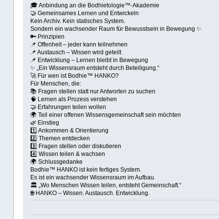
🎓 Anbindung an die Bodhietologie™-Akademie
🤝 Gemeinsames Lernen und Entwickeln
Kein Archiv. Kein statisches System.
Sondern ein wachsender Raum für Bewusstsein in Bewegung ✨
🔑 Prinzipien
📌 Offenheit – jeder kann teilnehmen
📌 Austausch – Wissen wird geteilt
📌 Entwicklung – Lernen bleibt in Bewegung
✨ „Ein Wissensraum entsteht durch Beteiligung.“
🚀 Für wen ist Bodhie™ HANKO?
Für Menschen, die:
📚 Fragen stellen statt nur Antworten zu suchen
🧠 Lernen als Prozess verstehen
🤝 Erfahrungen teilen wollen
🌍 Teil einer offenen Wissensgemeinschaft sein möchten
🌿 Einstieg
1️⃣ Ankommen & Orientierung
2️⃣ Themen entdecken
3️⃣ Fragen stellen oder diskutieren
4️⃣ Wissen teilen & wachsen
🌍 Schlussgedanke
Bodhie™ HANKO ist kein fertiges System.
Es ist ein wachsender Wissensraum im Aufbau.
🏛 „Wo Menschen Wissen teilen, entsteht Gemeinschaft.“
🌐 HANKO – Wissen. Austausch. Entwicklung.