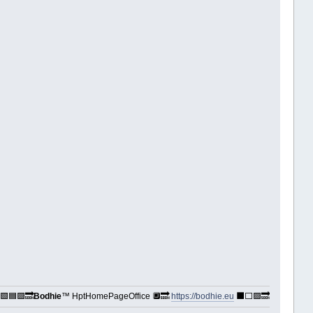
🟩🟦🟪🔜
Bodhie
™ HptHomePageOffice 🔲🔜
https://bodhie.eu
⬛️⬜️🟪🔜