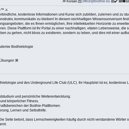
.✉
📩
office@bodhie.eu
📰✔️ 🟥🟧
Kontakt
ie™ ⚔
bindliche, kostenlose Informationen und Kurse sich zubilden, zulernen und zu stud
 konstrukiv, kommunikativ zu bleiben! In diesem reichhaltigen Wissensuniversum fin
gsangeboten, die es Ihnen ermöglichen, Ihre intellektuellen Horizonte zu erweiter
en. Diese Plattform ist Ihr Portal zu einer nachhaltigen, vitalen Lebensweise, di
eben zu gehen, nicht bloss zu existieren, sondern zu leben, und dies mit einer a
kademie Bodhietologie
 Übungen ⌘
dhietologie und des Underground Life Club (ULC). Ihr Hauptziel ist es, kostenlose 
ststudium und persönliche Weiterentwicklung.
nd körperlicher Fitness.
aftsbereichen der Bodhie-Plattformen.
rung, Lernen und Selbsthilfe.
ie Seite betont, dass Lernschwierigkeiten häufig durch nicht verstandene Wörter o
ernt.