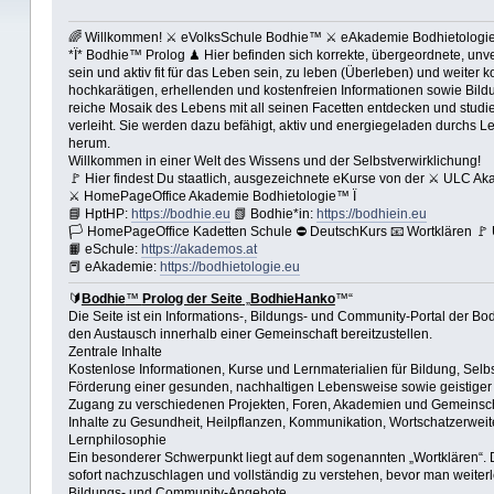
🌈 Willkommen! ⚔ eVolksSchule Bodhie™ ⚔ eAkademie Bodhietolog
*Ï* Bodhie™ Prolog ♟ Hier befinden sich korrekte, übergeordnete, unver
sein und aktiv fit für das Leben sein, zu leben (Überleben) und weiter
hochkarätigen, erhellenden und kostenfreien Informationen sowie Bildun
reiche Mosaik des Lebens mit all seinen Facetten entdecken und studier
verleiht. Sie werden dazu befähigt, aktiv und energiegeladen durchs L
herum.
Willkommen in einer Welt des Wissens und der Selbstverwirklichung!
🚩 Hier findest Du staatlich, ausgezeichnete eKurse von der ⚔ ULC A
⚔ HomePageOffice Akademie Bodhietologie™ Ï
📘 HptHP:
https://bodhie.eu
📗 Bodhie*in:
https://bodhiein.eu
🏳 HomePageOffice Kadetten Schule ⛔ DeutschKurs 📧 Wortklären 
📙 eSchule:
https://akademos.at
📕 eAkademie:
https://bodhietologie.eu
🔰
Bodhie
™
Prolog der Seite
„
BodhieHanko
™“
Die Seite ist ein Informations-, Bildungs- und Community-Portal der Bo
den Austausch innerhalb einer Gemeinschaft bereitzustellen.
Zentrale Inhalte
Kostenlose Informationen, Kurse und Lernmaterialien für Bildung, Selb
Förderung einer gesunden, nachhaltigen Lebensweise sowie geistiger u
Zugang zu verschiedenen Projekten, Foren, Akademien und Gemeinsch
Inhalte zu Gesundheit, Heilpflanzen, Kommunikation, Wortschatzerweite
Lernphilosophie
Ein besonderer Schwerpunkt liegt auf dem sogenannten „Wortklären“. D
sofort nachzuschlagen und vollständig zu verstehen, bevor man weiterl
Bildungs- und Community-Angebote