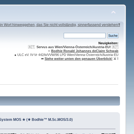
in Wort hinweggehen, das Sie nicht vollständig, sinnerfassend verstehen!❗
Neuigkeiten:
🇦🇹
Servus aus Wien/Vienna-Österreich/Austria-EU!
🇦🇹
⭐️
Bodhie Ronald Johannes deClaire Schwab
● ULC eV. IV-Vr 442/b/VVW/96 LPD Wien/Vienna-Österreich/Austria-EU
➦
Siehe weiter unten den genauen Überblick!
⚔ !
 System MOS ★ (⚜ Bodhie™ M.Sc.MOS/3.0)