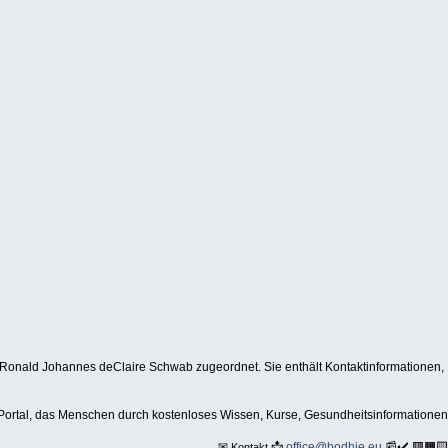
Ronald Johannes deClaire Schwab zugeordnet. Sie enthält Kontaktinformationen,
-Portal, das Menschen durch kostenloses Wissen, Kurse, Gesundheitsinformationen
.✉
📩
office@bodhie.eu
📰✔️ 🟥🟧
Kontakt