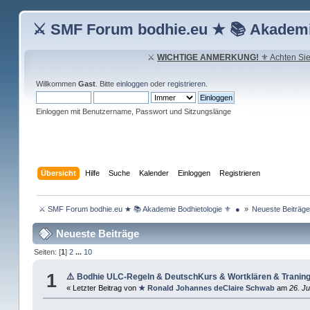
⚔ SMF Forum bodhie.eu ★ 📚 Akademi
⚔
WICHTIGE ANMERKUNG!
⚜ Achten Sie 
Willkommen
Gast
. Bitte
einloggen
oder
registrieren
.
Einloggen mit Benutzername, Passwort und Sitzungslänge
Übersicht
Hilfe
Suche
Kalender
Einloggen
Registrieren
 ⚔ SMF Forum bodhie.eu ★ 📚 Akademie Bodhietologie ⚜  ● 
»
Neueste Beiträg
Neueste Beiträge
Seiten: [
1
]
2
...
10
1
⚠️ Bodhie ULC-Regeln & DeutschKurs & Wortklären & Tran
« Letzter Beitrag von
★ Ronald Johannes deClaire Schwab
am
26. Ju