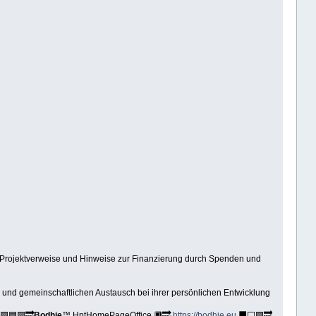
 Projektverweise und Hinweise zur Finanzierung durch Spenden und
 und gemeinschaftlichen Austausch bei ihrer persönlichen Entwicklung
🟩🟦🟪🔜
Bodhie
™ HptHomePageOffice 🔲🔜
https://bodhie.eu
⬛️⬜️🟪🔜