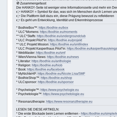
🧭 Zusammengefasst
Die HANKO†-Seite ist weniger eine Informationsseite und mehr ein D
👉 HANKO† = Symbol für das, was sich im Menschen durch Lernen und
👉 Die Plattform lädt dazu ein, diese Prägung bewusst zu reflektieren
👉 Es geht um Entwicklung, Identität und Erkenntnisprozesse
* BodhieBox™:
https://bodhie.eu/box
* ULC*Momens:
https://bodhie.eu/moments
** ULC*Staffs:
https://bodhie.eu/undergroundclub
* ULC Projekt Pilot*in:
https://bodhie.eu/projekt
** ULC Projekt Mission:
https://bodhie.eu/smf/index
* ULC Projekt Kasperlhaus Pilot*in:
https://bodhie.eu/kasperlhaus/eing
* WebMaster:
https://bodhie.eu/smf
* Wien/Vienna News:
https://bodhie.eu/news
* Literatur:
https://bodhie.eu/anthologie
* Religion:
https://bodhie.eu/hiob
* Book:
https://bodhie.eu/facebook
* MyNichteHP:
https://bodhie.eu/Nicole.Lisa/SMF
* BodhieShop™:
https://bodhie.eu/shop
* ULCsponsor:
https://bodhie.eu/sponsor
* Psychelogie™:
https://www.psychelogie.eu
* Psychetologie™:
https://www.psychetologie.eu
* Resonanztherapie:
https://www.resonanztherapie.eu
LESEN SIE DIESE ARTIKELN:
* Die erste Blockade beim Lernen entfernen -
https://bodhie.eu/simple/