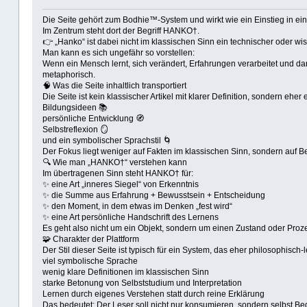
Die Seite gehört zum Bodhie™-System und wirkt wie ein Einstieg in einen
Im Zentrum steht dort der Begriff HANKO†.
👉 „Hanko“ ist dabei nicht im klassischen Sinn ein technischer oder wis
Man kann es sich ungefähr so vorstellen:
Wenn ein Mensch lernt, sich verändert, Erfahrungen verarbeitet und d
metaphorisch.
🧠 Was die Seite inhaltlich transportiert
Die Seite ist kein klassischer Artikel mit klarer Definition, sondern eh
Bildungsideen 📚
persönliche Entwicklung 🧭
Selbstreflexion 🪞
und ein symbolischer Sprachstil 🌀
Der Fokus liegt weniger auf Fakten im klassischen Sinn, sondern auf Be
🔍 Wie man „HANKO†“ verstehen kann
Im übertragenen Sinn steht HANKO† für:
✨ eine Art „inneres Siegel“ von Erkenntnis
✨ die Summe aus Erfahrung + Bewusstsein + Entscheidung
✨ den Moment, in dem etwas im Denken „fest wird“
✨ eine Art persönliche Handschrift des Lernens
Es geht also nicht um ein Objekt, sondern um einen Zustand oder Pro
🧩 Charakter der Plattform
Der Stil dieser Seite ist typisch für ein System, das eher philosophisch-l
viel symbolische Sprache
wenig klare Definitionen im klassischen Sinn
starke Betonung von Selbststudium und Interpretation
Lernen durch eigenes Verstehen statt durch reine Erklärung
Das bedeutet: Der Leser soll nicht nur konsumieren, sondern selbst B