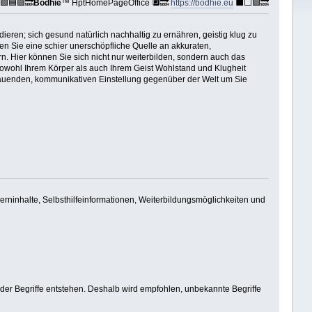
🟩🟦🟪🔜
Bodhie
™ HptHomePageOffice 🔲🔜
https://bodhie.eu
⬛️⬜️🟪🔜
ieren; sich gesund natürlich nachhaltig zu ernähren, geistig klug zu
den Sie eine schier unerschöpfliche Quelle an akkuraten,
n. Hier können Sie sich nicht nur weiterbilden, sondern auch das
e sowohl Ihrem Körper als auch Ihrem Geist Wohlstand und Klugheit
ufbauenden, kommunikativen Einstellung gegenüber der Welt um Sie
Lerninhalte, Selbsthilfeinformationen, Weiterbildungsmöglichkeiten und
der Begriffe entstehen. Deshalb wird empfohlen, unbekannte Begriffe