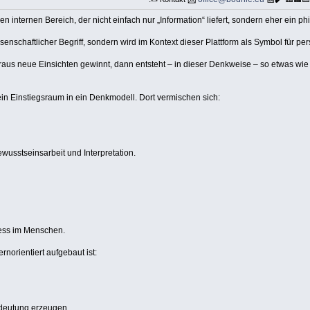
 internen Bereich, der nicht einfach nur „Information“ liefert, sondern eher ein p
senschaftlicher Begriff, sondern wird im Kontext dieser Plattform als Symbol für p
araus neue Einsichten gewinnt, dann entsteht – in dieser Denkweise – so etwas w
er ein Einstiegsraum in ein Denkmodell. Dort vermischen sich:
wusstseinsarbeit und Interpretation.
zess im Menschen.
ernorientiert aufgebaut ist:
edeutung erzeugen.