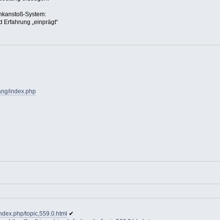
enkanstoß-System:
 Erfahrung „einprägt“
ang/index.php
index.php/topic,559.0.html
✔