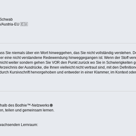
 Schwab
/Austria-EU 🇪🇺
dass Sie niemals über ein Wort hinweggehen, das Sie nicht vollständig verstehen. 
t oder eine nicht verstandene Redewendung hinweggegangen ist. Wenn der Stoff verw
nicht weiter sondern gehen Sie VOR den Punkt zurück wo Sie in Schwierigkeiten g
zeichnis der Ausdrücke, die Ihnen vielleicht nicht vertraut sind, mit den Definit
durch Kursivschrift hervorgehoben und entweder in einer Klammer, im Kontext oder 
rhalb des Bodhie™-Netzwerks 🌐
en, teilen und gemeinsam lernen.
 wachsenden Lernraum: