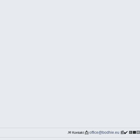
.✉
📩
office@bodhie.eu
📰✔️ 🟥🟧
Kontakt