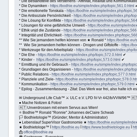
* Die Bestandteile des Verstehens - Affinität, Realität und Kommunikati
* Die Dynamiken -
https://bodhie.eu/simple/index.php/topic,561.0.html
* Die emotionelle Tonskala -
https://bodhie.eu/simple/index.php/topic,5
* Die Antisoziale Persönlichkeit -
https://bodhie.eu/simple/index.php/top
* Die Lösung für Konflikte -
https://bodhie.eu/simple/index.php/topic,564
* Lösungen für eine gefährliche Umwelt -
https://bodhie.eu/simple/inde
* Ethik unjd die Zustände -
https://bodhie.eu/simple/index.php/topic,566
* Integrität und Ehrlichkeit -
https://bodhie.eu/simple/index.php/topic,56
** Wie Sie jemandem helfen können von ★ Ronald *
https://bodhie.eu/
** Wie Sie jemandem helfen können - Drogen und Giftstoffe -
https://b
* Werkzeuge für den Arbeitsplatz -
https://bodhie.eu/simple/index.php/t
* Die Ehe -
https://bodhie.eu/simple/index.php/topic,572.0.html
✔
* Kinder -
https://bodhie.eu/simple/index.php/topic,573.0.html
✔
* Ermittlung und ihr Gebrauch -
https://bodhie.eu/simple/index.php/topi
* Grundlagen des Organisieren -
https://bodhie.eu/simple/index.php/top
* Public Relations -
https://bodhie.eu/simple/index.php/topic,577.0.html
* Planziele und Ziele-
https://bodhie.eu/simple/index.php/topic,578.0.ht
* Kommunikation -
https://bodhie.eu/simple/index.php/topic,579.0.html
* Epilog - Zusammenfassung - Zitat: Das Werk war frei, also halte ich es 
✉ Underground Life Club™ ⚔ ULC e.V. LPD IV-Vr 442/b/VVW/96™ 🇦🇹 
● Mache Notizen & Fotos!
🇦🇹 Unverdrossen mit einem Servus aus Wien!
⭐️ Bodhie™ Ronald "Ronnie" Johannes deClaire Schwab
🏳 Bodhietologie™ (Gründer; Mentor & Administrator)
● Lebenslauf SuperVisor Gastronomie ★
https://bodhie.eu/simple/index
★ Bodhietologe™ Ï
https://bodhie.eu
Ï
https://www.bodhietologie.eu
Ï
ht
📩
office@bodhie.e
u