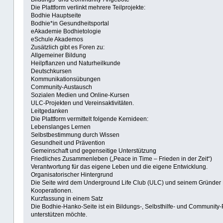
Die Plattform verlinkt mehrere Teilprojekte:
Bodhie Hauptseite
Bodhie*in Gesundheitsportal
eAkademie Bodhietologie
eSchule Akademos
Zusätzlich gibt es Foren zu:
Allgemeiner Bildung
Heilpflanzen und Naturheilkunde
Deutschkursen
Kommunikationsübungen
Community-Austausch
Sozialen Medien und Online-Kursen
ULC-Projekten und Vereinsaktivitäten.
Leitgedanken
Die Plattform vermittelt folgende Kernideen:
Lebenslanges Lernen
Selbstbestimmung durch Wissen
Gesundheit und Prävention
Gemeinschaft und gegenseitige Unterstützung
Friedliches Zusammenleben („Peace in Time – Frieden in der Zeit“)
Verantwortung für das eigene Leben und die eigene Entwicklung.
Organisatorischer Hintergrund
Die Seite wird dem Underground Life Club (ULC) und seinem Gründer 
Kooperationen.
Kurzfassung in einem Satz
Die Bodhie-Hanko-Seite ist ein Bildungs-, Selbsthilfe- und Community
unterstützen möchte.