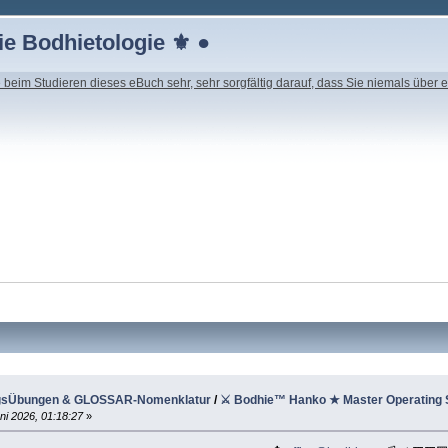
e Bodhietologie ⚜ ●
beim Studieren dieses eBuch sehr, sehr sorgfältig darauf, dass Sie niemals über e
e
ingsÜbungen & GLOSSAR-Nomenklatur
/
⚔ Bodhie™ Hanko ★ Master Operating
ni 2026, 01:18:27
»