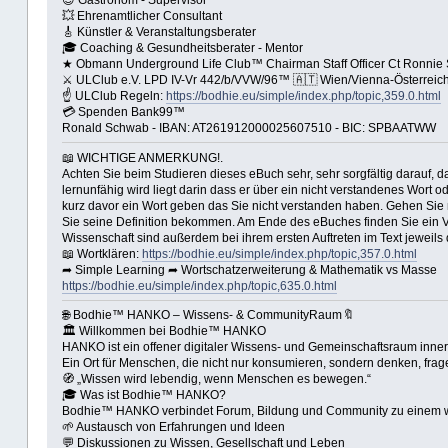
😎 Gastronom - Supervisor
💥 Ehrenamtlicher Consultant
🎸 Künstler & Veranstaltungsberater
🎓 Coaching & Gesundheitsberater - Mentor
★ Obmann Underground Life Club™ Chairman Staff Officer Ct Ronnie
⚔ ULClub e.V. LPD IV-Vr 442/b/VVW/96™ 🇦🇹 Wien/Vienna-Österreich
☝ ULClub Regeln:
https://bodhie.eu/simple/index.php/topic,359.0.html
💳 Spenden Bank99™
Ronald Schwab - IBAN: AT261912000025607510 - BIC: SPBAATWW
📖 WICHTIGE ANMERKUNG!.
Achten Sie beim Studieren dieses eBuch sehr, sehr sorgfältig darauf, 
lernunfähig wird liegt darin dass er über ein nicht verstandenes Wor
kurz davor ein Wort geben das Sie nicht verstanden haben. Gehen Sie 
Sie seine Definition bekommen. Am Ende des eBuches finden Sie ein Ver
Wissenschaft sind außerdem bei ihrem ersten Auftreten im Text jeweils 
📖 Wortklären:
https://bodhie.eu/simple/index.php/topic,357.0.html
➦ Simple Learning ➦ Wortschatzerweiterung & Mathematik vs Masse
https://bodhie.eu/simple/index.php/topic,635.0.html
🌐 Bodhie™ HANKO – Wissens- & CommunityRaum🔖
🏛 Willkommen bei Bodhie™ HANKO
HANKO ist ein offener digitaler Wissens- und Gemeinschaftsraum inne
Ein Ort für Menschen, die nicht nur konsumieren, sondern denken, frag
🧭 „Wissen wird lebendig, wenn Menschen es bewegen.“
🎓 Was ist Bodhie™ HANKO?
Bodhie™ HANKO verbindet Forum, Bildung und Community zu einem
🌱 Austausch von Erfahrungen und Ideen
💬 Diskussionen zu Wissen, Gesellschaft und Leben