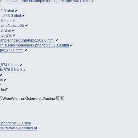
on -
https://bodhie.eu/simple/index.php/topic,560.0.html
✔
✔
62.0.html
✔
ic,563.0.html
✔
.0.html
✔
x.php/topic,565
✔
.0.html
✔
8.0.html
✔
simple/index.php/topic,569.0.html
✔
odhie.eu/simple/index.php/topic,570.0.html
✔
opic,571.0.html
✔
c,574.0.html
✔
ic,576.0.htmll
✔
✔
ml
✔
✔
frei!"
Wien/Vienna-Österreich/Austria-🇪🇺
.php/topic,8.0.html
tps://www.akademos.at