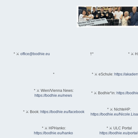
* ⚔
office@bodhie.eu
†*
* ⚔ H
*
* ⚔ eSchule:
https://akadem
* ⚔ Wien/Vienna News:
* ⚔ Bodhie*in:
https://bodhi
https://bodhie.eu/news
* ⚔ NichteHP:
* ⚔ Book:
https://bodhie.eu/facebook
https://bodhie.eu/Nicole.Li
* ⚔ HPHanko:
* ⚔ ULC Portal
https://bodhie.eu/hanko
https://bodhie.eu/portal