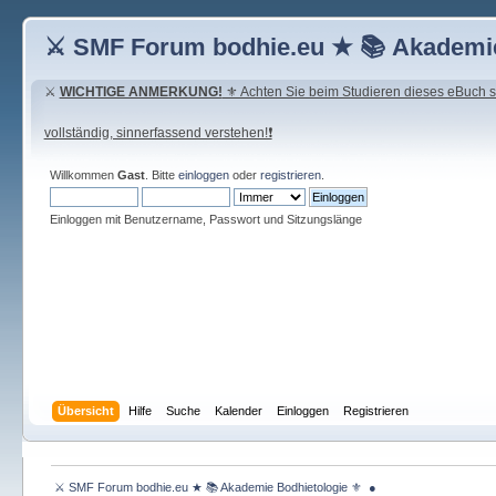
⚔ SMF Forum bodhie.eu ★ 📚 Akademie
⚔
WICHTIGE ANMERKUNG!
⚜ Achten Sie beim Studieren dieses eBuch seh
vollständig, sinnerfassend verstehen!❗
Willkommen
Gast
. Bitte
einloggen
oder
registrieren
.
Einloggen mit Benutzername, Passwort und Sitzungslänge
Übersicht
Hilfe
Suche
Kalender
Einloggen
Registrieren
 ⚔ SMF Forum bodhie.eu ★ 📚 Akademie Bodhietologie ⚜  ● 