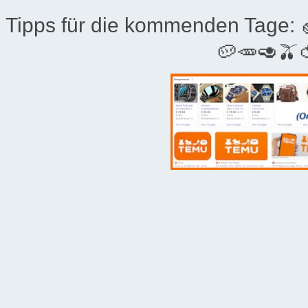
Tipps für die kommenden Tage:
🥔🥕🥑🫒