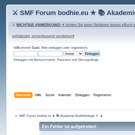
⚔ SMF Forum bodhie.eu ★ 📚 Akademie
⚔
WICHTIGE ANMERKUNG!
⚜ Achten Sie beim Studieren dieses eBuch seh
vollständig, sinnerfassend verstehen!❗
Willkommen
Gast
. Bitte
einloggen
oder
registrieren
.
Einloggen mit Benutzername, Passwort und Sitzungslänge
Übersicht
Hilfe
Suche
Kalender
Einloggen
Registrieren
 ⚔ SMF Forum bodhie.eu ★ 📚 Akademie Bodhietologie ⚜  ● 
Ein Fehler ist aufgetreten!