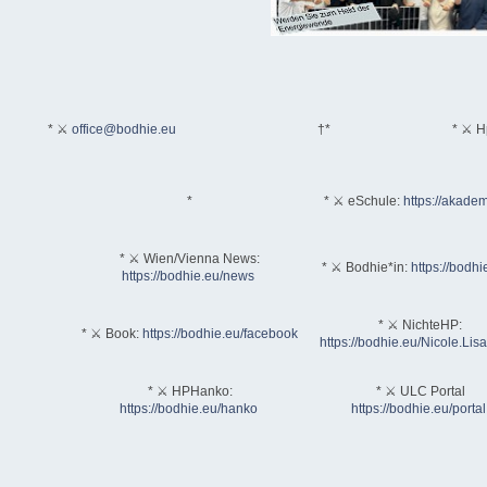
* ⚔
office@bodhie.eu
†*
* ⚔ H
*
* ⚔ eSchule:
https://akadem
* ⚔ Wien/Vienna News:
* ⚔ Bodhie*in:
https://bodhi
https://bodhie.eu/news
* ⚔ NichteHP:
* ⚔ Book:
https://bodhie.eu/facebook
https://bodhie.eu/Nicole.Li
* ⚔ HPHanko:
* ⚔ ULC Portal
https://bodhie.eu/hanko
https://bodhie.eu/portal