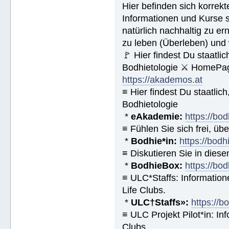
Hier befinden sich korrek
Informationen und Kurse s
natürlich nachhaltig zu ern
zu leben (Überleben) und 
🚩 Hier findest Du staat
Bodhietologie ⚔ HomePag
https://akademos.at
≡ Hier findest Du staatl
Bodhietologie
*
eAkademie:
https://bod
≡ Fühlen Sie sich frei, üb
*
Bodhie*in:
https://bodh
≡ Diskutieren Sie in diese
*
BodhieBox:
https://bo
≡ ULC*Staffs: Informatio
Life Clubs.
*
ULC†Staffs»:
https://
≡ ULC Projekt Pilot*in: I
Clubs.