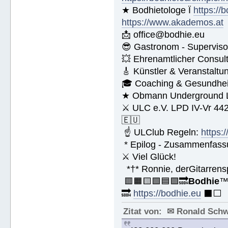
★ Bodhietologe Ï
https://
https://www.akademos.at
📩 office@bodhie.eu
😎 Gastronom - Superviso
💥 Ehrenamtlicher Consul
🎸 Künstler & Veranstaltu
🎓 Coaching & Gesundheit
★ Obmann Underground Li
⚔ ULC e.V. LPD IV-Vr 44
🇪🇺
☝ ULClub Regeln:
https:
* Epilog - Zusammenfassung
⚔ Viel Glück!
*†* Ronnie, derGitarrens
🟥🟧🟨🟩🟦🟪🔜
Bodhie
🔜
https://bodhie.eu
⬛️⬜️
Zitat von: ✉ Ronald Sch