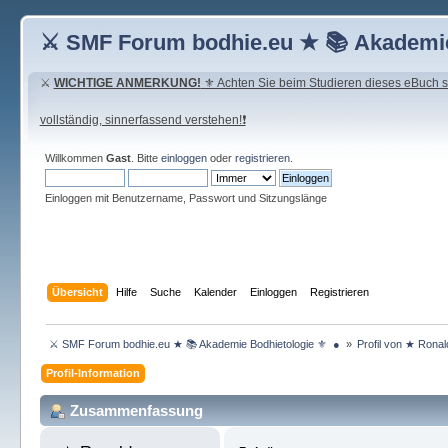
⚔ SMF Forum bodhie.eu ★ 📚 Akademie
⚔
WICHTIGE ANMERKUNG!
⚜ Achten Sie beim Studieren dieses eBuch seh
vollständig, sinnerfassend verstehen!❗
Willkommen
Gast
. Bitte
einloggen
oder
registrieren
.
Einloggen mit Benutzername, Passwort und Sitzungslänge
Übersicht
Hilfe
Suche
Kalender
Einloggen
Registrieren
 ⚔ SMF Forum bodhie.eu ★ 📚 Akademie Bodhietologie ⚜  ● 
»
Profil von ★ Rona
Profil-Information
Zusammenfassung