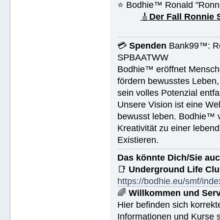
⭐️ Bodhie™ Ronald "Ronn
🎸
Der Fall Ronnie
💳
Spenden
Bank99™: Ro
SPBAATWW
Bodhie™ eröffnet Mensche
fördern bewusstes Leben, 
sein volles Potenzial entfa
Unsere Vision ist eine We
bewusst leben. Bodhie™ v
Kreativität zu einer leben
Existieren.
Das könnte Dich/Sie auc
📑
Underground Life Cl
https://bodhie.eu/smf/ind
🌈
Willkommen und Serv
Hier befinden sich korrek
Informationen und Kurse s