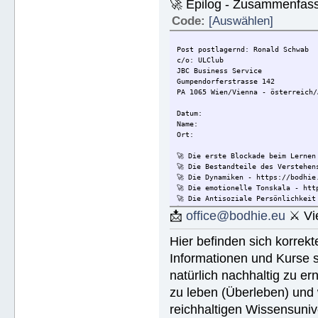
🚀 Epilog - Zusammenfassun
Code:
[Auswählen]
Post postlagernd: Ronald Schwab
c/o: ULClub
JBC Business Service
Gumpendorferstrasse 142
PA 1065 Wien/Vienna - österreich/
Datum:
Name:
Ort:
🚀 Die erste Blockade beim Lernen
🚀 Die Bestandteile des Verstehen
🚀 Die Dynamiken - https://bodhie
🚀 Die emotionelle Tonskala - htt
🚀 Die Antisoziale Persönlichkeit
🚀 Die Lösung für Konflikte - htt
📩
office@bodhie.eu
⚔ Vie
🚀 Lösungen für eine gefährliche 
🚀 Ethik unjd die Zustände - http
Hier befinden sich korrek
🚀 Integrität und Ehrlichkeit - h
🚀 🟡 Wie Sie jemandem helfen kön
Informationen und Kurse s
Wie Sie jemandem helfen können - 
natürlich nachhaltig zu ern
🚀 Werkzeuge für den Arbeitsplatz
🚀 Die Ehe - https://bodhie.eu/si
zu leben (Überleben) und 
🚀 Kinder - https://bodhie.eu/sim
🚀 Ermittlung und ihr Gebrauch - 
reichhaltigen Wissensuniv
🚀 Grundlagen des Organisieren - 