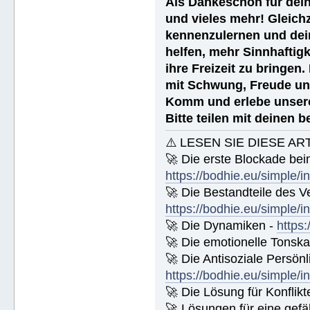
Als Dankeschön für dein
und vieles mehr! Gleich
kennenzulernen und dei
helfen, mehr Sinnhaftigk
ihre Freizeit zu bringen
mit Schwung, Freude un
Komm und erlebe unsere
Bitte teilen mit deinen 
⚠️ LESEN SIE DIESE AR
🚀 Die erste Blockade bei
https://bodhie.eu/simple/i
🚀 Die Bestandteile des Ve
https://bodhie.eu/simple/i
🚀 Die Dynamiken -
https:
🚀 Die emotionelle Tonska
🚀 Die Antisoziale Persönli
https://bodhie.eu/simple/i
🚀 Die Lösung für Konflikt
🚀 Lösungen für eine gefä