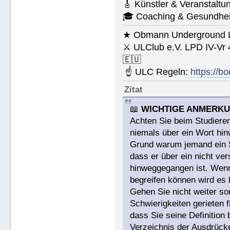
🎸 Künstler & Veranstaltu
🎓 Coaching & Gesundheit
★ Obmann Underground Li
⚔ ULClub e.V. LPD IV-Vr
🇪🇺
☝ ULC Regeln:
https://b
Zitat
📖
WICHTIGE ANMERK
Achten Sie beim Studieren
niemals über ein Wort hin
Grund warum jemand ein St
dass er über ein nicht v
hinweggegangen ist. Wenn 
begreifen können wird es 
Gehen Sie nicht weiter s
Schwierigkeiten gerieten 
dass Sie seine Definitio
Verzeichnis der Ausdrücke,