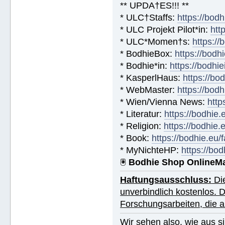
** UPDA†ES!!! **
* ULC†Staffs:
https://bod
* ULC Projekt Pilot*in:
htt
* ULC*Momen†s:
https:/
* BodhieBox:
https://bodh
* Bodhie*in:
https://bodhie
* KasperlHaus:
https://bo
* WebMaster:
https://bod
* Wien/Vienna News:
http
* Literatur:
https://bodhie.
* Religion:
https://bodhie.
* Book:
https://bodhie.eu
* MyNichteHP:
https://bo
🖲
Bodhie Shop OnlineM
Haftungsausschluss:
Die
unverbindlich kostenlos. 
Forschungsarbeiten, die
Wir sehen also, wie aus sim