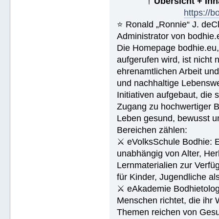
†
Übersicht + In
https://
⭐️ Ronald „Ronnie“ J. de
Administrator von bodhie.
Die Homepage bodhie.eu, 
aufgerufen wird, ist nicht
ehrenamtlichen Arbeit un
und nachhaltige Lebenswe
Initiativen aufgebaut, die
Zugang zu hochwertiger Bi
Leben gesund, bewusst und
Bereichen zählen:
⚔ eVolksSchule Bodhie: Ei
unabhängig von Alter, Herk
Lernmaterialien zur Verfüg
für Kinder, Jugendliche a
⚔ eAkademie Bodhietologie
Menschen richtet, die ihr
Themen reichen von Gesu