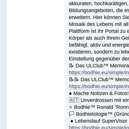
akkuraten, hochkarätigen,
🚀 Public Relations - https://bod
🚀 Planziele und Ziele- https://b
Bildungsangeboten, die es 
🚀 Kommunikation - https://bodhie
erweitern. Hier können Sie
Name (BlockBuchStaben)/eMail Addi
Mosaik des Lebens mit all
Plattform ist Ihr Portal z
Körper als auch Ihrem Gei
Spende € ______.- liegt bei!
befähigt, aktiv und energ
existieren, sondern zu le
Einstellung gegenüber de
📝 Das ULClub™ Memoran
https://bodhie.eu/simple/i
📝📝 Das ULClub™ Memor
https://bodhie.eu/simple/i
● Mache Notizen & Fotos!
🇦🇹 Unverdrossen mit ei
⭐️ Bodhie™ Ronald "Ronn
🏳 Bodhietologie™ (Gründ
● Lebenslauf SuperVisor
https://bodhie.eu/simple/i