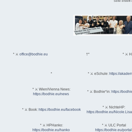
Seite erstell
* ⚔
office@bodhie.eu
†*
* ⚔ H
*
* ⚔ eSchule:
https://akadem
* ⚔ Wien/Vienna News:
* ⚔ Bodhie*in:
https://bodhi
https://bodhie.eu/news
* ⚔ NichteHP:
* ⚔ Book:
https://bodhie.eu/facebook
https://bodhie.eu/Nicole.Li
* ⚔ HPHanko:
* ⚔ ULC Portal
https://bodhie.eu/hanko
https://bodhie.eu/portal