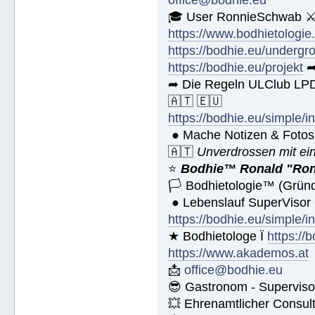
office@bodhie.eu
🎓 User RonnieSchwab ⚔
https://www.bodhietologie
https://bodhie.eu/undergr
https://bodhie.eu/projekt
➦
➦ Die Regeln ULClub LPD
🇦🇹 🇪🇺
https://bodhie.eu/simple/i
● Mache Notizen & Fotos
🇦🇹
Unverdrossen mit ei
⭐️
Bodhie™ Ronald "Ron
🏳 Bodhietologie™ (Gründ
● Lebenslauf SuperVisor
https://bodhie.eu/simple/i
★ Bodhietologe Ï
https://
https://www.akademos.at
📩
office@bodhie.eu
😎 Gastronom - Superviso
💥 Ehrenamtlicher Consul