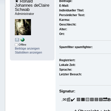
★ Ronald 
Beiträge:
Johannes deClaire 
E-Mail:
Schwab 
Individueller Titel:
Administrator
Persönlicher Text:
Karma:
Geschlecht:
Alter:
Ort:
Offline
Spamfilter spamfighter:
Beiträge anzeigen
Statistiken anzeigen
Registriert:
Lokale Zeit:
Sprache:
Letzter Besuch:
Signatur:
.✉📰✔️ 🟥🟧🟨🟩🟦🟪🔜
B