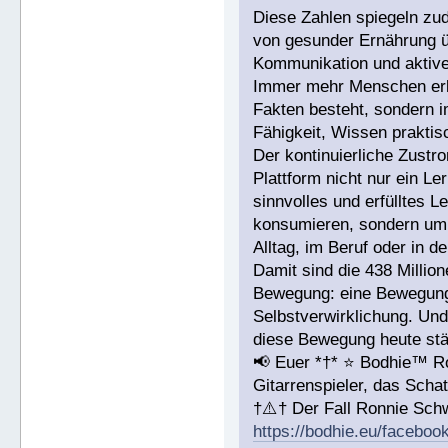
Diese Zahlen spiegeln zu
von gesunder Ernährung üb
Kommunikation und aktiver
Immer mehr Menschen erke
Fakten besteht, sondern i
Fähigkeit, Wissen prakti
Der kontinuierliche Zustr
Plattform nicht nur ein L
sinnvolles und erfülltes 
konsumieren, sondern um 
Alltag, im Beruf oder in d
Damit sind die 438 Millio
Bewegung: eine Bewegung 
Selbstverwirklichung. Und
diese Bewegung heute stär
📢 Euer *†* ⭐️ Bodhie™ R
Gitarrenspieler, das Sc
†⚠️† Der Fall Ronnie Sc
https://bodhie.eu/faceboo