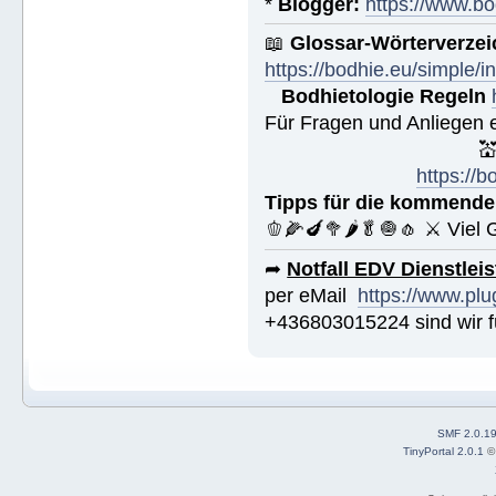
*
Blogger:
https://www.bo
📖
Glossar-Wörterverzei
https://bodhie.eu/simple/i
Bodhietologie Regeln
Für Fragen und Anliegen 

https://
Tipps für die kommende
🫑🌽🍆🥦🌶🥬🧅🧄 ⚔ Viel 
➦
Notfall EDV Dienstlei
per eMail
https://www.plu
+436803015224 sind wir fü
SMF 2.0.1
TinyPortal 2.0.1