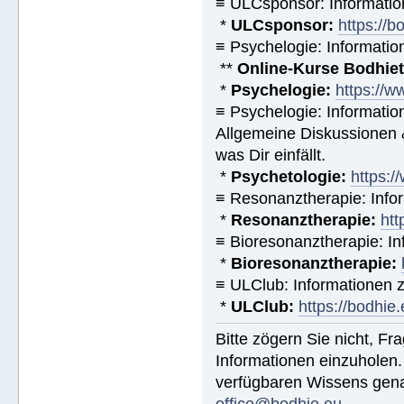
≡ ULCsponsor: Informatio
*
ULCsponsor:
https://b
≡ Psychelogie: Informatio
**
Online-Kurse Bodhieto
*
Psychelogie:
https://w
≡ Psychelogie: Informatio
Allgemeine Diskussionen &
was Dir einfällt.
*
Psychetologie:
https:/
≡ Resonanztherapie: Info
*
Resonanztherapie:
htt
≡ Bioresonanztherapie: In
*
Bioresonanztherapie:
≡ ULClub: Informationen
*
ULClub:
https://bodhie.
Bitte zögern Sie nicht, F
Informationen einzuholen.
verfügbaren Wissens gena