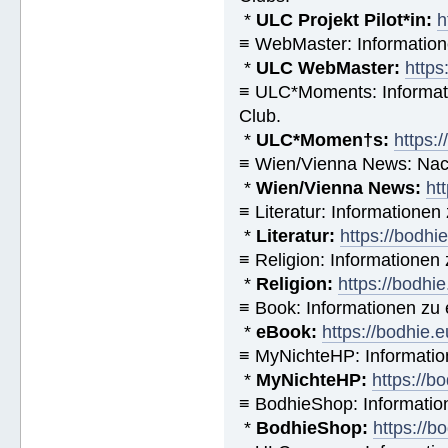
*
ULC Projekt Pilot*in:
h
≡ WebMaster: Informatio
*
ULC WebMaster:
https
≡ ULC*Moments: Informat
Club.
*
ULC*Momen†s:
https:
≡ Wien/Vienna News: Nach
*
Wien/Vienna News:
ht
≡ Literatur: Informatione
*
Literatur:
https://bodhi
≡ Religion: Informationen
*
Religion:
https://bodhie
≡ Book: Informationen zu
*
eBook:
https://bodhie.
≡ MyNichteHP: Informatio
*
MyNichteHP:
https://b
≡ BodhieShop: Informati
*
BodhieShop:
https://b