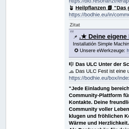
https://bio.resonanztherap
🪴
Heilpflanzen 📗 "Das 
https://bodhie.eu/in/comm
Zitat
.★ Deine eigen
📌
Installatión Simple Mach
✪ Unsere eWerkzeuge:
h
🎼
Das ULC Unter der S
🧢 Das ULC Fest ist eine
https://bodhie.eu/box/inde
"Jede Einladung bereich
Community-Plattform fü
Kontakte. Deine freundli
Community voller Leben
klugen und fröhlichen K
Wärme und Herzlichkeit