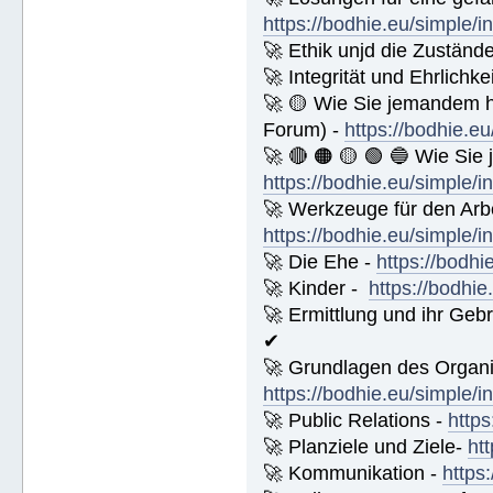
https://bodhie.eu/simple/i
🚀 Ethik unjd die Zuständ
🚀 Integrität und Ehrlichke
🚀 🟡 Wie Sie jemandem 
Forum) -
https://bodhie.e
🚀 🔴 🟠 🟡 🟢 🔵 Wie Sie
https://bodhie.eu/simple/i
🚀 Werkzeuge für den Arbe
https://bodhie.eu/simple/i
🚀 Die Ehe -
https://bodhi
🚀 Kinder -
https://bodhie
🚀 Ermittlung und ihr Geb
✔
🚀 Grundlagen des Organi
https://bodhie.eu/simple/i
🚀 Public Relations -
https
🚀 Planziele und Ziele-
ht
🚀 Kommunikation -
https