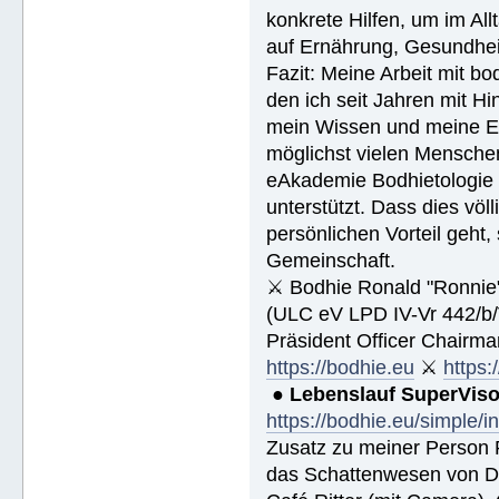
konkrete Hilfen, um im Al
auf Ernährung, Gesundhei
Fazit: Meine Arbeit mit bo
den ich seit Jahren mit Hi
mein Wissen und meine Erf
möglichst vielen Menschen
eAkademie Bodhietologie w
unterstützt. Dass dies völ
persönlichen Vorteil geht
Gemeinschaft.
⚔ Bodhie Ronald "Ronnie
(ULC eV LPD IV-Vr 442/b
Präsident Officer Chairma
https://bodhie.eu
⚔
https:
●
Lebenslauf SuperVis
https://bodhie.eu/simple/i
Zusatz zu meiner Person R
das Schattenwesen von D