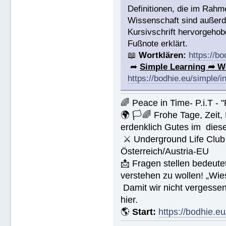
Definitionen, die im Rah
Wissenschaft sind außerde
Kursivschrift hervorgehob
Fußnote erklärt.
📖
Wortklären:
https://b
➦
Simple Learning ➦ W
https://bodhie.eu/simple/i
🌈 Peace in Time- P.i.T - 
🌍 🏳🌈 Frohe Tage, Zeit
erdenklich Gutes im dies
⚔ Underground Life Club 
Österreich/Austria-EU
📩 Fragen stellen bedeut
verstehen zu wollen! „Wi
Damit wir nicht vergesse
hier.
🌎
Start:
https://bodhie.eu