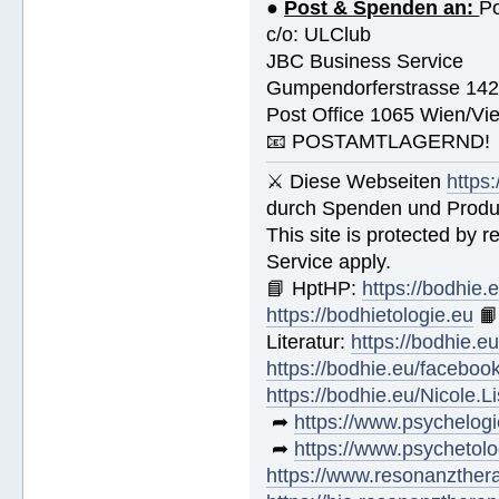
●
Post & Spenden an:
Po
c/o: ULClub
JBC Business Service
Gumpendorferstrasse 14
Post Office 1065 Wien/Vie
📧 POSTAMTLAGERND!
⚔ Diese Webseiten
https
durch Spenden und Produk
This site is protected by
Service apply.
📘 HptHP:
https://bodhie.
https://bodhietologie.eu

Literatur:
https://bodhie.e
https://bodhie.eu/faceboo
https://bodhie.eu/Nicole.
➦
https://www.psychelogi
➦
https://www.psychetolo
https://www.resonanzther