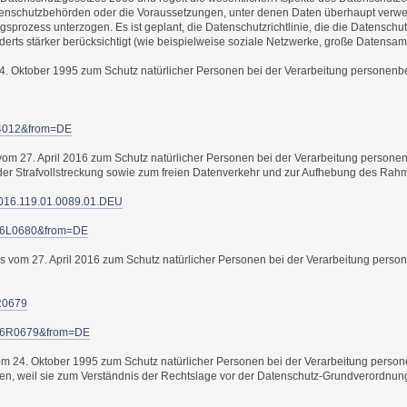
Datenschutzbehörden oder die Voraussetzungen, unter denen Daten überhaupt verw
sprozess unterzogen. Es ist geplant, die Datenschutzrichtlinie, die die Datenschu
rts stärker berücksichtigt (wie beispielweise soziale Netzwerke, große Datensamm
. Oktober 1995 zum Schutz natürlicher Personen bei der Verarbeitung personenbez
l14012&from=DE
vom 27. April 2016 zum Schutz natürlicher Personen bei der Verarbeitung perso
r der Strafvollstreckung sowie zum freien Datenverkehr und zur Aufhebung des Ra
.2016.119.01.0089.01.DEU
2016L0680&from=DE
vom 27. April 2016 zum Schutz natürlicher Personen bei der Verarbeitung perso
R0679
2016R0679&from=DE
om 24. Oktober 1995 zum Schutz natürlicher Personen bei der Verarbeitung pers
eboten, weil sie zum Verständnis der Rechtslage vor der Datenschutz-Grundverordnung