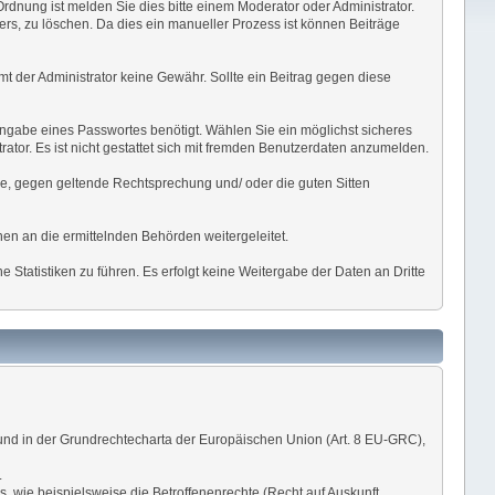
Ordnung ist melden Sie dies bitte einem Moderator oder Administrator.
ers, zu löschen. Da dies ein manueller Prozess ist können Beiträge
mmt der Administrator keine Gewähr. Sollte ein Beitrag gegen diese
Angabe eines Passwortes benötigt. Wählen Sie ein möglichst sicheres
ator. Es ist nicht gestattet sich mit fremden Benutzerdaten anzumelden.
äre, gegen geltende Rechtsprechung und/ oder die guten Sitten
en an die ermittelnden Behörden weitergeleitet.
Statistiken zu führen. Es erfolgt keine Weitergabe der Daten an Dritte
und in der Grundrechtecharta der Europäischen Union (Art. 8 EU-GRC),
.
, wie beispielsweise die Betroffenenrechte (Recht auf Auskunft,