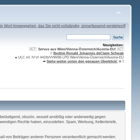
in Wort hinweggehen, das Sie nicht vollständig, sinnerfassend verstehen!❗
Neuigkeiten:
🇦🇹
Servus aus Wien/Vienna-Österreich/Austria-EU!
🇦🇹
⭐️
Bodhie Ronald Johannes deClaire Schwab
● ULC eV. IV-Vr 442/b/VVW/96 LPD Wien/Vienna-Österreich/Austria-EU
➦
Siehe weiter unten den genauen Überblick!
⚔ !
, belästigend, obszön, sexuell anstößig oder anderweitig gegen
otwendigen Rechte haben, einzustellen. Spam, Werbung, Kettenbriefe,
 Inhalt von Beiträgen anderer Personen verantwortlich gemacht werden.