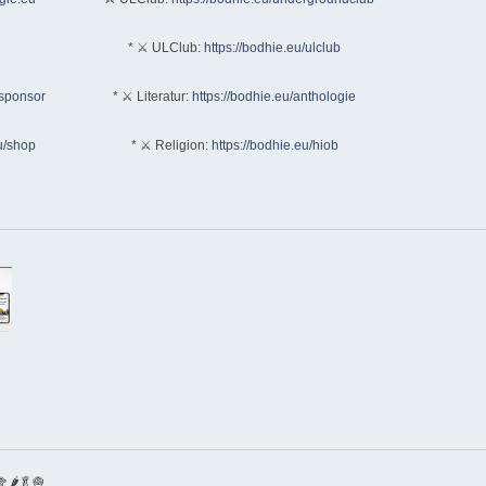
* ⚔ ULClub:
https://bodhie.eu/ulclub
/sponsor
* ⚔ Literatur:
https://bodhie.eu/anthologie
u/shop
* ⚔ Religion:
https://bodhie.eu/hiob
🌶🥬🧅