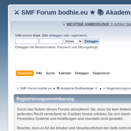
⚔ SMF Forum bodhie.eu ★ 📚 Akademi
⚔
WICHTIGE ANMERKUNG!
⚜ Achten Sie 
Willkommen
Gast
. Bitte
einloggen
oder
registrieren
.
Einloggen mit Benutzername, Passwort und Sitzungslänge
Übersicht
Hilfe
Suche
Kalender
Einloggen
Registrieren
 ⚔ SMF Forum bodhie.eu ★ 📚 Akademie Bodhietologie ⚜  ● 
»
Registrierungsve
Registrierungsvereinbarung
Durch das Nutzen dieses Forums akzeptieren Sie, dass Sie kein Material 
geltendes Recht verstoßend ist. Darüber hinaus erklären Sie sich dami
Pyramiden-Systeme und Anstiftungen sind ebenfalls nicht gestattet.
Beachte, dass es für die Inhaber und Verantwortlichen der Seite nicht m