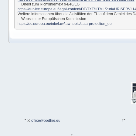
Direkt zum Richtlinientext 94/46/EG
https://eur-lex.europa.eu/legal-content/DE/TXT/HTML/?uri=URISERV:
Weitere Informationen über die Aktivitäten der EU auf dem Gebiet de
Website der Europäischen Kommission
https://ec.europa.eu/info/law/law-topic/data-protection_de
* ⚔
office@bodhie.eu
†*
*
*