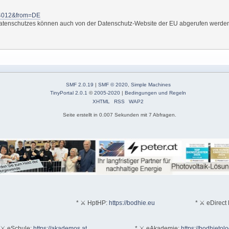
l14012&from=DE
s Datenschutzes können auch von der Datenschutz-Website der EU abgerufen werde
SMF 2.0.19
|
SMF © 2020
,
Simple Machines
TinyPortal 2.0.1
©
2005-2020
|
Bedingungen und Regeln
XHTML
RSS
WAP2
Seite erstellt in 0.007 Sekunden mit 7 Abfragen.
* ⚔ HptHP:
https://bodhie.eu
* ⚔ eDirect 
 ⚔ eSchule:
https://akademos.at
* ⚔ eAkademie:
https://bodhietol