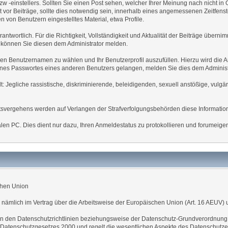
zw -einstellers. Sollten Sie einen Post sehen, welcher Ihrer Meinung nach nicht in 
vor Beiträge, sollte dies notwendig sein, innerhalb eines angemessenen Zeitfenst
n von Benutzern eingestelltes Material, etwa Profile.
antwortlich. Für die Richtigkeit, Vollständigkeit und Aktualität der Beiträge überni
können Sie diesen dem Administrator melden.
nen Benutzernamen zu wählen und Ihr Benutzerprofil auszufüllen. Hierzu wird die 
z eines Passwortes eines anderen Benutzers gelangen, melden Sie dies dem Administr
t: Jegliche rassistische, diskriminierende, beleidigenden, sexuell anstößige, vulg
chtsvergehens werden auf Verlangen der Strafverfolgungsbehörden diese Information
en PC. Dies dient nur dazu, Ihren Anmeldestatus zu protokollieren und forumeigene 
chen Union
 nämlich im Vertrag über die Arbeitsweise der Europäischen Union (Art. 16 AEUV) 
in den Datenschutzrichtlinien beziehungsweise der Datenschutz-Grundverordnung
en Datenschutzgesetzes 2000 und regelt die wesentlichen Aspekte des Datenschutzes