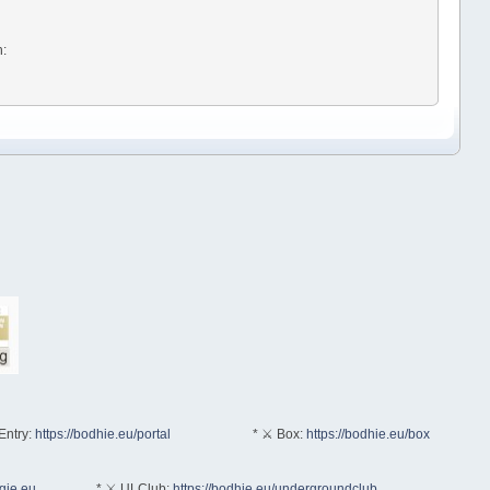
n:
Entry:
https://bodhie.eu/portal
* ⚔ Box:
https://bodhie.eu/box
ogie.eu
* ⚔ ULClub:
https://bodhie.eu/undergroundclub