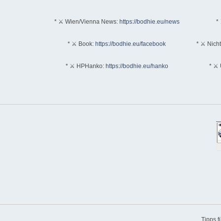
* ⚔ Wien/Vienna News:
https://bodhie.eu/news
* 
* ⚔ Book:
https://bodhie.eu/facebook
* ⚔ Nich
* ⚔ HPHanko:
https://bodhie.eu/hanko
* ⚔ 
Tipps 