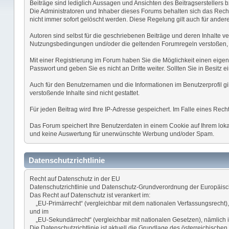
Beiträge sind lediglich Aussagen und Ansichten des Beitragserstellers b
Die Administratoren und Inhaber dieses Forums behalten sich das Recht 
nicht immer sofort gelöscht werden. Diese Regelung gilt auch für andere
Autoren sind selbst für die geschriebenen Beiträge und deren Inhalte ver
Nutzungsbedingungen und/oder die geltenden Forumregeln verstoßen, 
Mit einer Registrierung im Forum haben Sie die Möglichkeit einen eige
Passwort und geben Sie es nicht an Dritte weiter. Sollten Sie in Besit
Auch für den Benutzernamen und die Informationen im Benutzerprofil gil
verstoßende Inhalte sind nicht gestattet.
Für jeden Beitrag wird Ihre IP-Adresse gespeichert. Im Falle eines Re
Das Forum speichert Ihre Benutzerdaten in einem Cookie auf Ihrem lokal
und keine Auswertung für unerwünschte Werbung und/oder Spam.
Datenschutzrichtlinie
Recht auf Datenschutz in der EU
Datenschutzrichtlinie und Datenschutz-Grundverordnung der Europäis
Das Recht auf Datenschutz ist verankert im:
„EU-Primärrecht“ (vergleichbar mit dem nationalen Verfassungsrecht),
und im
„EU-Sekundärrecht“ (vergleichbar mit nationalen Gesetzen), nämlich 
Die Datenschutzrichtlinie ist aktuell die Grundlage des österreichisch