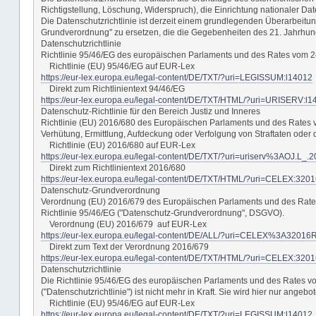
Richtigstellung, Löschung, Widerspruch), die Einrichtung nationaler 
Die Datenschutzrichtlinie ist derzeit einem grundlegenden Überarbeitung
Grundverordnung" zu ersetzen, die die Gegebenheiten des 21. Jahrhunde
Datenschutzrichtlinie
Richtlinie 95/46/EG des europäischen Parlaments und des Rates vom 24
Richtlinie (EU) 95/46/EG auf EUR-Lex
https://eur-lex.europa.eu/legal-content/DE/TXT/?uri=LEGISSUM:l14012
Direkt zum Richtlinientext 94/46/EG
https://eur-lex.europa.eu/legal-content/DE/TXT/HTML/?uri=URISERV:
Datenschutz-Richtlinie für den Bereich Justiz und Inneres
Richtlinie (EU) 2016/680 des Europäischen Parlaments und des Rates 
Verhütung, Ermittlung, Aufdeckung oder Verfolgung von Straftaten ode
Richtlinie (EU) 2016/680 auf EUR-Lex
https://eur-lex.europa.eu/legal-content/DE/TXT/?uri=uriserv%3AOJ.L_
Direkt zum Richtlinientext 2016/680
https://eur-lex.europa.eu/legal-content/DE/TXT/HTML/?uri=CELEX:3
Datenschutz-Grundverordnung
Verordnung (EU) 2016/679 des Europäischen Parlaments und des Rates 
Richtlinie 95/46/EG ("Datenschutz-Grundverordnung", DSGVO).
Verordnung (EU) 2016/679 auf EUR-Lex
https://eur-lex.europa.eu/legal-content/DE/ALL/?uri=CELEX%3A32016
Direkt zum Text der Verordnung 2016/679
https://eur-lex.europa.eu/legal-content/DE/TXT/HTML/?uri=CELEX:3
Datenschutzrichtlinie
Die Richtlinie 95/46/EG des europäischen Parlaments und des Rates v
("Datenschutzrichtlinie") ist nicht mehr in Kraft. Sie wird hier nur ang
Richtlinie (EU) 95/46/EG auf EUR-Lex
https://eur-lex.europa.eu/legal-content/DE/TXT/?uri=LEGISSUM:l14012