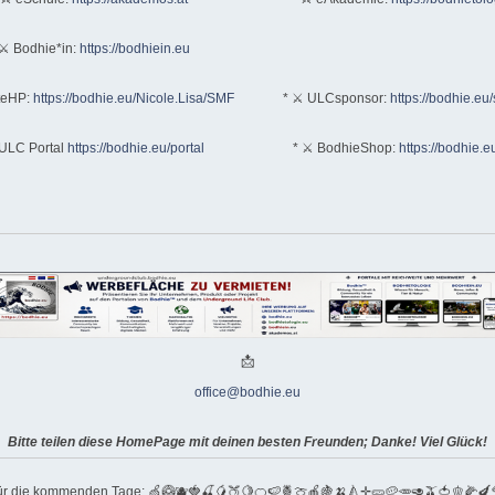
⚔ Bodhie*in:
https://bodhiein.eu
teHP:
https://bodhie.eu/Nicole.Lisa/SMF
* ⚔ ULCsponsor:
https://bodhie.eu
ULC Portal
https://bodhie.eu/portal
* ⚔ BodhieShop:
https://bodhie.e
📩
office@bodhie.eu
Bitte teilen diese HomePage mit deinen besten Freunden; Danke! Viel Glück!
für die kommenden Tage: 🍏🥝🫐🍓🍒🥭🍑🍋🍊🍉🍍🍈🍎🍇🍌🍐✛🥒🥔🥕🥑🫒🍅🫑🌽🍆