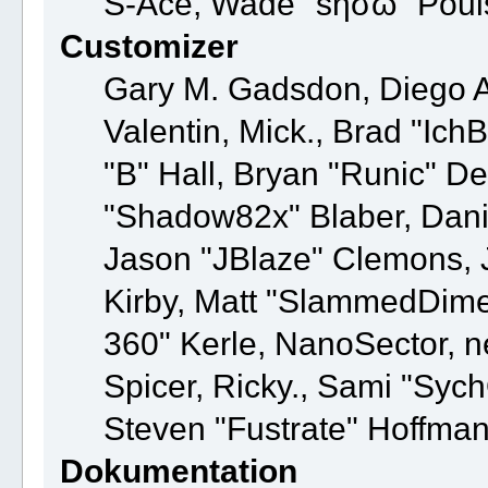
S-Ace, Wade "sησω" Pouls
Customizer
Gary M. Gadsdon, Diego 
Valentin, Mick., Brad "
"B" Hall, Bryan "Runic" De
"Shadow82x" Blaber, Dani
Jason "JBlaze" Clemons, J
Kirby, Matt "SlammedDime
360" Kerle, NanoSector, n
Spicer, Ricky., Sami "Syc
Steven "Fustrate" Hoffman
Dokumentation