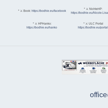
* ⚔ NichteHP:
* ⚔ Book:
https://bodhie.eu/facebook
https://bodhie.eu/Nicole.Li
* ⚔ HPHanko:
* ⚔ ULC Portal
https://bodhie.eu/hanko
https://bodhie.eu/portal
offic