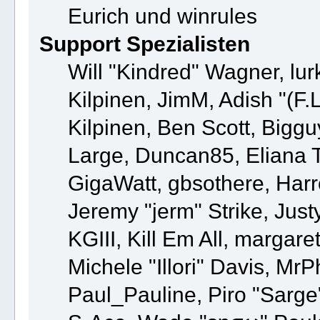
Eurich und winrules
Support Spezialisten
Will "Kindred" Wagner, lur
Kilpinen, JimM, Adish "(F.
Kilpinen, Ben Scott, Bigg
Large, Duncan85, Eliana T
GigaWatt, gbsothere, Harr
Jeremy "jerm" Strike, Jus
KGIII, Kill Em All, margare
Michele "Illori" Davis, MrP
Paul_Pauline, Piro "Sarge