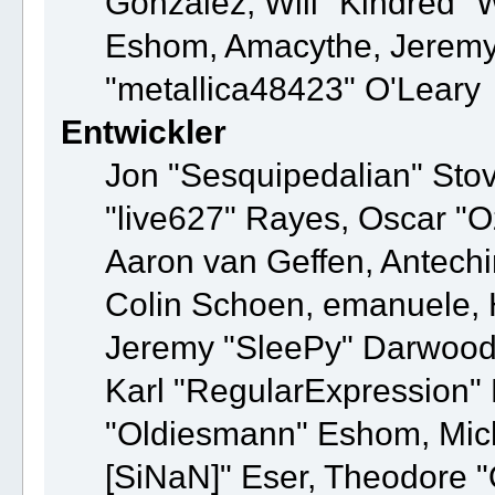
González, Will "Kindred"
Eshom, Amacythe, Jeremy
"metallica48423" O'Leary
Entwickler
Jon "Sesquipedalian" Stov
"live627" Rayes, Oscar "
Aaron van Geffen, Antechin
Colin Schoen, emanuele, 
Jeremy "SleePy" Darwood
Karl "RegularExpression"
"Oldiesmann" Eshom, Micha
[SiNaN]" Eser, Theodore "