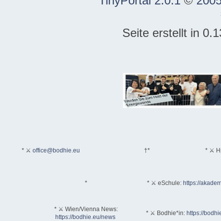
TinyPortal 2.0.1
©
2005
Seite erstellt in 0
* ⚔
office@bodhie.eu
†*
* ⚔ H
*
* ⚔ eSchule:
https://akadem
* ⚔ Wien/Vienna News:
* ⚔ Bodhie*in:
https://bodhi
https://bodhie.eu/news