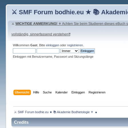
⚔ SMF Forum bodhie.eu ★ 📚 Akademie
⚔
WICHTIGE ANMERKUNG!
⚜ Achten Sie beim Studieren dieses eBuch seh
vollständig, sinnerfassend verstehen!❗
Willkommen
Gast
. Bitte
einloggen
oder
registrieren
.
Einloggen mit Benutzername, Passwort und Sitzungslänge
Übersicht
Hilfe
Suche
Kalender
Einloggen
Registrieren
 ⚔ SMF Forum bodhie.eu ★ 📚 Akademie Bodhietologie ⚜  ● 
Credits