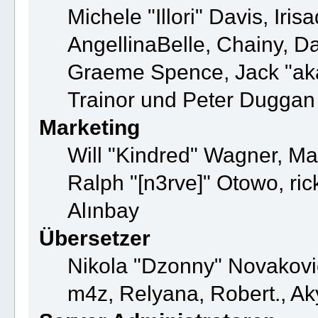
Michele "Illori" Davis, Ir
AngellinaBelle, Chainy, Da
Graeme Spence, Jack "ak
Trainor und Peter Duggan
Marketing
Will "Kindred" Wagner, Ma
Ralph "[n3rve]" Otowo, ri
Alınbay
Übersetzer
Nikola "Dzonny" Novakovi
m4z, Relyana, Robert., A