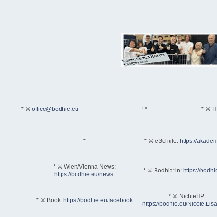
* ⚔
office@bodhie.eu
†*
* ⚔ H
*
* ⚔ eSchule:
https://akadem
* ⚔ Wien/Vienna News:
* ⚔ Bodhie*in:
https://bodhi
https://bodhie.eu/news
* ⚔ NichteHP:
* ⚔ Book:
https://bodhie.eu/facebook
https://bodhie.eu/Nicole.Li