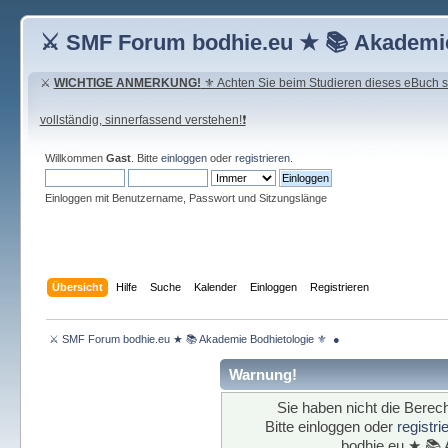
⚔ SMF Forum bodhie.eu ★ 📚 Akademie
⚔
WICHTIGE ANMERKUNG!
⚜ Achten Sie beim Studieren dieses eBuch seh
vollständig, sinnerfassend verstehen!❗
Willkommen
Gast
. Bitte
einloggen
oder
registrieren
.
Einloggen mit Benutzername, Passwort und Sitzungslänge
Übersicht
Hilfe
Suche
Kalender
Einloggen
Registrieren
 ⚔ SMF Forum bodhie.eu ★ 📚 Akademie Bodhietologie ⚜  ● 
Warnung!
Sie haben nicht die Berech
Bitte einloggen oder
registr
bodhie.eu ★ 📚 