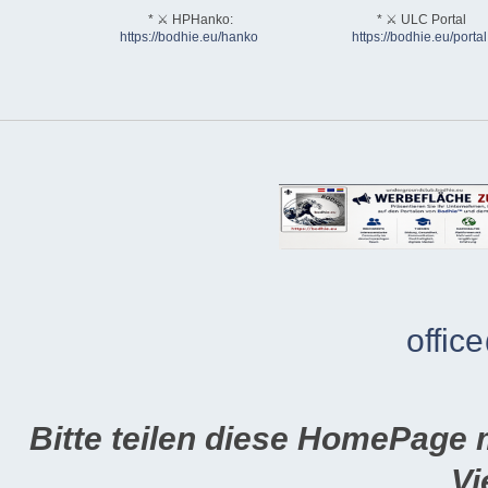
* ⚔ HPHanko:
* ⚔ ULC Portal
https://bodhie.eu/hanko
https://bodhie.eu/portal
offic
Bitte teilen diese HomePage 
Vi