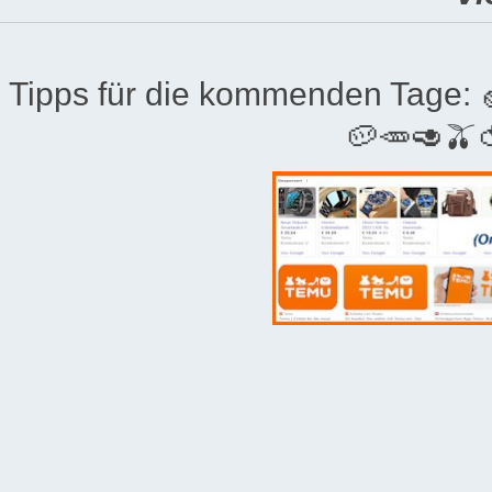
Tipps für die kommenden Tage:
🥔🥕🥑🫒