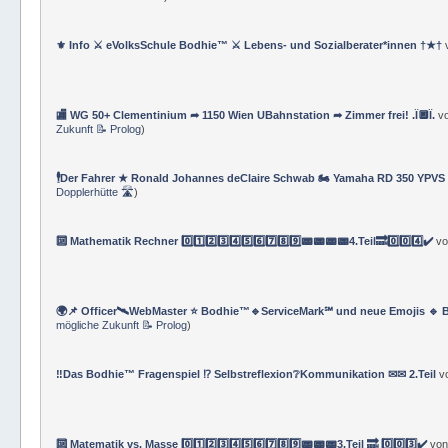
⚜ Info ⚔ eVolksSchule Bodhie™ ⚔ Lebens- und Sozialberater*innen †★†
🏬 WG 50+ Clementinium ➦ 1150 Wien UBahnstation ➦ Zimmer frei! .Ï🔲Ï.
v
Zukunft 📝 Prolog
)
🕴Der Fahrer ★ Ronald Johannes deClaire Schwab 🏍️ Yamaha RD 350 YPVS ⌚
Dopplerhütte 🛣
)
🔟 Mathematik Rechner 0️⃣1️⃣2️⃣3️⃣4️⃣5️⃣6️⃣7️⃣8️⃣9️⃣📟📟📟📟4.Teil🔜0️⃣0️⃣4️⃣✔️
v
🌍📌 Officer🛰WebMaster ⭐️ Bodhie™🔹ServiceMark℠ und neue Emojis 🔹 
mögliche Zukunft 📝 Prolog
)
‼️Das Bodhie™ Fragenspiel ⁉️ Selbstreflexion❔Kommunikation ✉✉ 2.Teil
v
🔟 Matematik vs. Masse 0️⃣1️⃣2️⃣3️⃣4️⃣5️⃣6️⃣7️⃣8️⃣9️⃣📟📟📟3.Teil 🔜 0️⃣0️⃣3️⃣✔️
vo