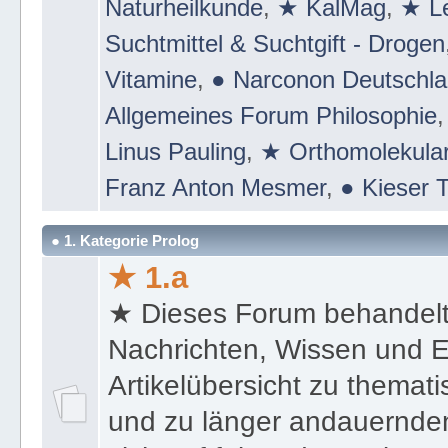
Naturheilkunde
,
★ KalMag
,
★ Le
Suchtmittel & Suchtgift - Drogen
Vitamine
,
● Narconon Deutschl
Allgemeines Forum Philosophie
Linus Pauling
,
★ Orthomolekular
Franz Anton Mesmer
,
● Kieser T
● 1. Kategorie Prolog
★ 1.a
★ Dieses Forum behandel
Nachrichten, Wissen und E
Artikelübersicht zu themat
und zu länger andauernden