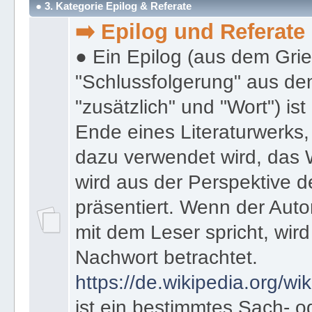
● 3. Kategorie Epilog & Referate
➡️ Epilog und Referate
● Ein Epilog (aus dem Gri
"Schlussfolgerung" aus den
"zusätzlich" und "Wort") ist
Ende eines Literaturwerks
dazu verwendet wird, das 
wird aus der Perspektive d
präsentiert. Wenn der Autor
mit dem Leser spricht, wird
Nachwort betrachtet.
https://de.wikipedia.org/wik
ist ein bestimmtes Sach- 