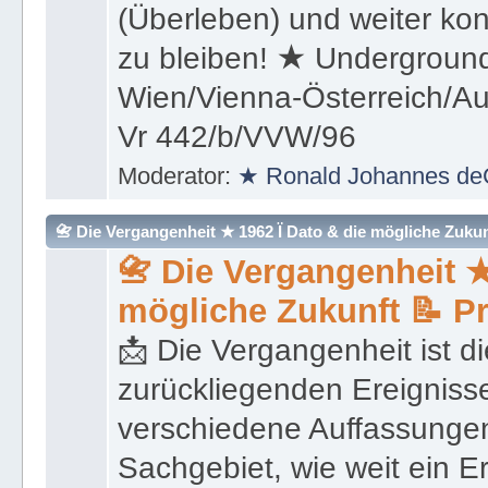
(Überleben) und weiter kon
zu bleiben! ★ Underground
Wien/Vienna-Österreich/Aus
Vr 442/b/VVW/96
Moderator:
★ Ronald Johannes de
📇 Die Vergangenheit ★ 1962 Ï Dato & die mögliche Zukunft 
📇 Die Vergangenheit ★
mögliche Zukunft 📝 P
📩 Die Vergangenheit ist di
zurückliegenden Ereignisse
verschiedene Auffassungen
Sachgebiet, wie weit ein E