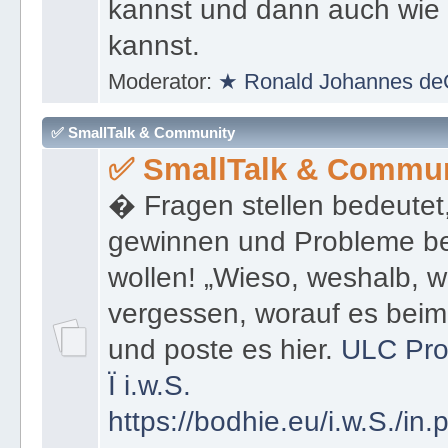
kannst und dann auch wie 
kannst.
Moderator:
★ Ronald Johannes de
✅ SmallTalk & Community
✅ SmallTalk & Commun
� Fragen stellen bedeutet
gewinnen und Probleme be
wollen! „Wieso, weshalb, w
vergessen, worauf es bei
und poste es hier.
ULC Pro
Ï
i.w.S.
https://bodhie.eu/i.w.S./in.