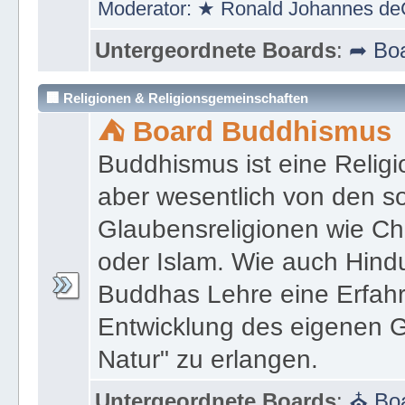
Moderator:
★ Ronald Johannes de
Untergeordnete Boards
:
➦ Boa
🏢 Religionen & Religionsgemeinschaften
⛺ Board Buddhismus
Buddhismus ist eine Religi
aber wesentlich von den 
Glaubensreligionen wie Ch
oder Islam. Wie auch Hind
Buddhas Lehre eine Erfahrun
Entwicklung des eigenen G
Natur" zu erlangen.
Untergeordnete Boards
:
⛪ Boa