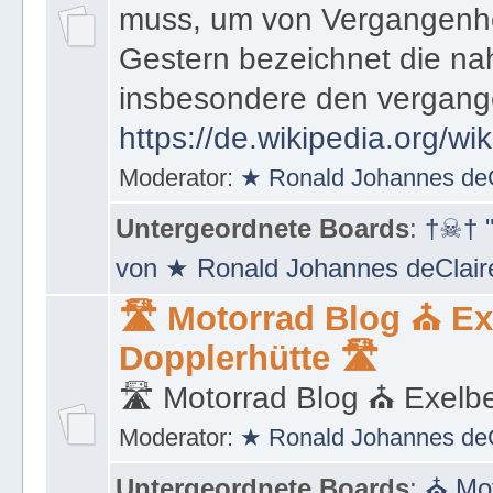
muss, um von Vergangenhe
Gestern bezeichnet die na
insbesondere den vergang
https://de.wikipedia.org/wi
Moderator:
★ Ronald Johannes de
Untergeordnete Boards
:
†☠† "
von ★ Ronald Johannes deClai
🛣 Motorrad Blog ⛪ Ex
Dopplerhütte 🛣
🛣 Motorrad Blog ⛪ Exelbe
Moderator:
★ Ronald Johannes de
Untergeordnete Boards
:
⛪ Mot