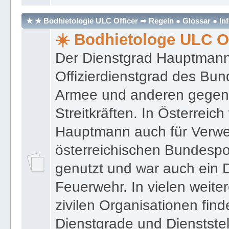
★ ★ Bodhietologie ULC Officer ➦ Regeln ● Glossar ● In
☀️ Bodhietologe ULC Of
Der Dienstgrad Hauptmann (
Offizierdienstgrad des Bu
Armee und anderen gegenw
Streitkräften. In Österreic
Hauptmann auch für Verwe
österreichischen Bundespo
genutzt und war auch ein 
Feuerwehr. In vielen weiter
zivilen Organisationen find
Dienstgrade und Dienstste