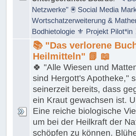
Netzwerke" 🖲 Social Media Mar
Wortschatzerweiterung & Math
Bodhietologie ⚜ Projekt Pilot*in
📚 "Das verlorene Buch
Heilmitteln" 📗 📖
🍀 "Alle Wiesen und Matte
sind Hergott's Apotheke," 
seinerzeit bereits, dass 
ein Kraut gewachsen ist. U
Eine reiche biologische Vie
um bei der Heilkraft der N
schöpfen zu können. Blüh