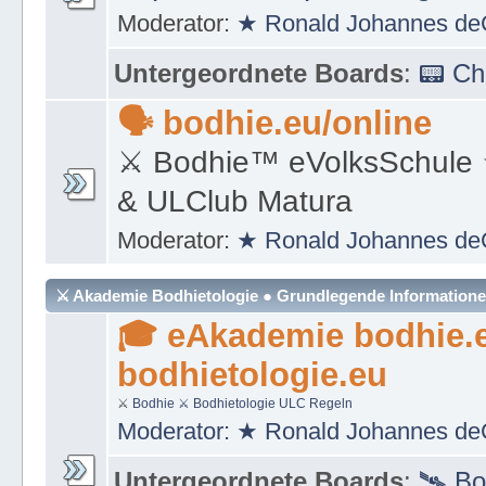
Moderator:
★ Ronald Johannes de
Untergeordnete Boards
:
📟 C
🗣 bodhie.eu/online
⚔ Bodhie™ eVolksSchule
& ULClub Matura
Moderator:
★ Ronald Johannes de
⚔ Akademie Bodhietologie ● Grundlegende Information
🎓 eAkademie bodhie.
bodhietologie.eu
⚔
Bodhie
⚔ Bodhietologie
ULC Regeln
Moderator:
★ Ronald Johannes de
Untergeordnete Boards
:
🛰 Bo