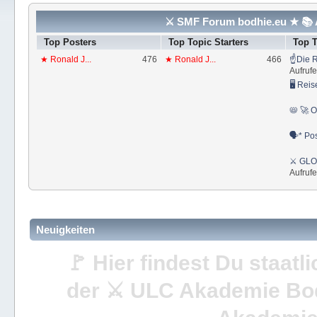
⚔ SMF Forum bodhie.eu ★ 📚 A
Top Posters
Top Topic Starters
Top 
★ Ronald J...
476
★ Ronald J...
466
☝Die R
Aufrufe
🖥 Reis
📛 🚀 O
🗣* Pos
⚔ GLOS
Aufrufe
Neuigkeiten
🚩 Hier findest Du staat
der ⚔ ULC Akademie Bo