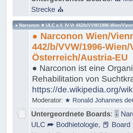
Strecke ⛪
● Narconon ★ ULC e.V. IV-Vr 442/b/VVW/1996-Wien/Vienn
● Narconon Wien/Vienn
442/b/VVW/1996-Wien/
Österreich/Austria-EU
● Narconon ist eine Organi
Rehabilitation von Suchtkr
https://de.wikipedia.org/wi
Moderator:
★ Ronald Johannes de
Untergeordnete Boards
:
🎚 Na
ULC ➦ Bodhietologie
,
📕 Board 