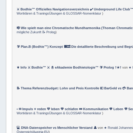
⚔️ Bodhie™ Offizielles Navigationsverzeichnis ✔️ Underground Life Club™
Wortklären & TraningsÜbungen & GLOSSAR-Nomenklatur
)
🎼 Wie spielt man eine Chromatische Mundharmonika (Thoman Chromatic
mögliche Zukunft 📝 Prolog
)
🔰 Plan.B (Bodhie™) Konzept 🟪🔜 Die detaillierte Beschreibung und Beg
⚜ Info ⚔ Bodhie™ ⚔ 📓 eAkademie Bodhietologie™ 🔰 Prolog †★†
von
★ 
📝 Thema Referenzbudget: Lohn und Preis Kontrolle 💶 BarGeld vs 💳 Ba
• ✉ Impuls ⭐️ reden 💛 leben 💚 schlafen 💤 Kommunikation 💙 Leben 💜 Se
Wortklären & TraningsÜbungen & GLOSSAR-Nomenklatur
)
💻 DNA-Datenspeicher vs Menschlicher Verstand 👤
von
★ Ronald Johannes
Österreich/Austria-EU
)