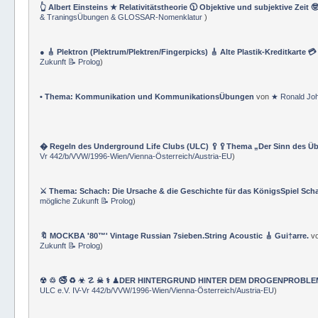
👆 Albert Einsteins ★ Relativitätstheorie 🕦 Objektive und subjektive Zeit 
& TraningsÜbungen & GLOSSAR-Nomenklatur
)
● 🎸 Plektron (Plektrum/Plektren/Fingerpicks) 🎸 Alte Plastik-Kreditkarte 
Zukunft 📝 Prolog
)
• Thema: Kommunikation und KommunikationsÜbungen
von
★ Ronald Jo
� Regeln des Underground Life Clubs (ULC) 🥄🥄Thema „Der Sinn des Ü
Vr 442/b/VVW/1996-Wien/Vienna-Österreich/Austria-EU
)
⚔ Thema: Schach: Die Ursache & die Geschichte für das KönigsSpiel Sch
mögliche Zukunft 📝 Prolog
)
🔖 MOCKBA '80™' Vintage Russian 7sieben.String Acoustic 🎸 Gui†arre.
v
Zukunft 📝 Prolog
)
☢ ♲ 🚭 ♻ ☣ ☡ ☠ ⚕ ♟DER HINTERGRUND HINTER DEM DROGENPROBLEM 🛰
ULC e.V. IV-Vr 442/b/VVW/1996-Wien/Vienna-Österreich/Austria-EU
)