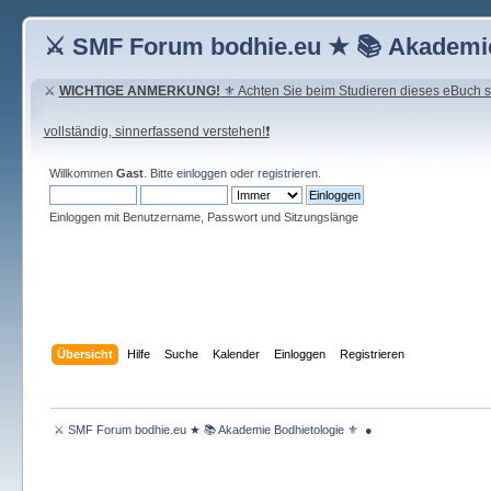
⚔ SMF Forum bodhie.eu ★ 📚 Akademie
⚔
WICHTIGE ANMERKUNG!
⚜ Achten Sie beim Studieren dieses eBuch seh
vollständig, sinnerfassend verstehen!❗
Willkommen
Gast
. Bitte
einloggen
oder
registrieren
.
Einloggen mit Benutzername, Passwort und Sitzungslänge
Übersicht
Hilfe
Suche
Kalender
Einloggen
Registrieren
 ⚔ SMF Forum bodhie.eu ★ 📚 Akademie Bodhietologie ⚜  ● 