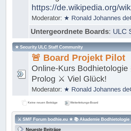
https://de.wikipedia.org/wi
Moderator:
★ Ronald Johannes de
Untergeordnete Boards
:
ULC S
★ Security ULC Staff Community
🚨 Board Projekt Pilot
Online-Kurs Bodhietologie 
Prolog ⚔ Viel Glück!
Moderator:
★ Ronald Johannes de
Keine neuen Beiträge
Weiterleitungs-Board
⚔ SMF Forum bodhie.eu ★ 📚 Akademie Bodhietologie ⚜
Neueste Beiträge