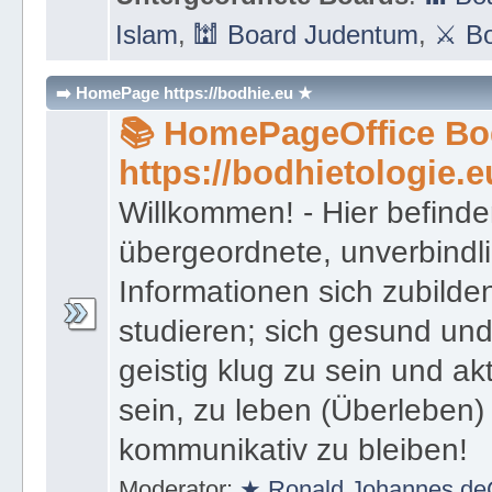
Islam
,
🕍 Board Judentum
,
⚔ Bo
➡️ HomePage https://bodhie.eu ★
📚 HomePageOffice Bod
https://bodhietologie.e
Willkommen! - Hier befinde
übergeordnete, unverbindl
Informationen sich zubilde
studieren; sich gesund und
geistig klug zu sein und akt
sein, zu leben (Überleben) 
kommunikativ zu bleiben!
Moderator:
★ Ronald Johannes de