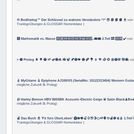
♾️ Bodhielog™ Der Schlüssel zu wahrem Verständnis *†* 📕 📗 📘 📙 📓
von
TraningsÜbungen & GLOSSAR-Nomenklatur
)
🔟 Mathematik vs. Masse 0️⃣1️⃣2️⃣3️⃣4️⃣5️⃣6️⃣7️⃣8️⃣9️⃣..📟📟 2.Teil 🔜 0️⃣2️⃣ ✔️
von
= 🐝 Prolog 🌲 🌳 🐝 🌱 🌿🐝🎍 🎋 🍃 🍂🐝🍁 🐝 🌾 💐 🌷 🌹 🥀 🌻 🌼🐝🌸 🌺🐝.
v
🎸 MyGitarre 🎸 Epiphone AJ100/VS (SerialNo: 10122313454) Western Guita
mögliche Zukunft 📝 Prolog
)
🎻 Harley Benton HBV 800SBK Acoustic-Electric Geige ☠ Satin Black♟Bod
mögliche Zukunft 📝 Prolog
)
🍏 Das Buch 📓 'Fit fürs ÜberLeben' 🥝🫐🍓🍒🥭🍑🍋🍊🍉🍍🍈🍎🍇🍌🍐 1.Teil 
TraningsÜbungen & GLOSSAR-Nomenklatur
)