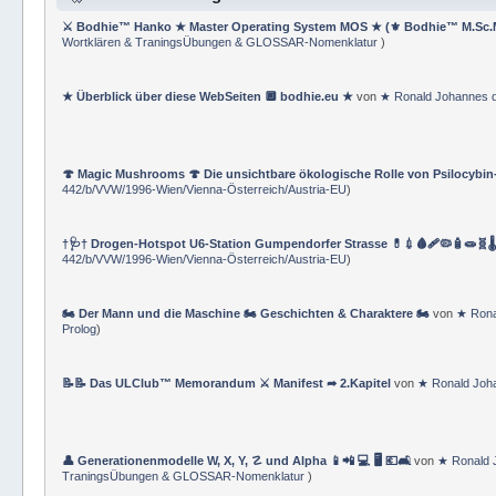
⚔ Bodhie™ Hanko ★ Master Operating System MOS ★ (⚜ Bodhie™ M.Sc.
Wortklären & TraningsÜbungen & GLOSSAR-Nomenklatur
)
★ Überblick über diese WebSeiten 🔲 bodhie.eu ★
von
★ Ronald Johannes 
🍄 Magic Mushrooms 🍄 Die unsichtbare ökologische Rolle von Psilocybin
442/b/VVW/1996-Wien/Vienna-Österreich/Austria-EU
)
†🩺† Drogen-Hotspot U6-Station Gumpendorfer Strasse 💊💉🩸🩹🦠🧴🧫🧬🌡
442/b/VVW/1996-Wien/Vienna-Österreich/Austria-EU
)
🏍 Der Mann und die Maschine 🏍 Geschichten & Charaktere 🏍
von
★ Rona
Prolog
)
📝📝 Das ULClub™ Memorandum ⚔ Manifest ➦ 2.Kapitel
von
★ Ronald Joh
👤 Generationenmodelle W, X, Y, ☡ und Alpha 📱📲 💻 🖥️ 💶🛋️
von
★ Ronald 
TraningsÜbungen & GLOSSAR-Nomenklatur
)