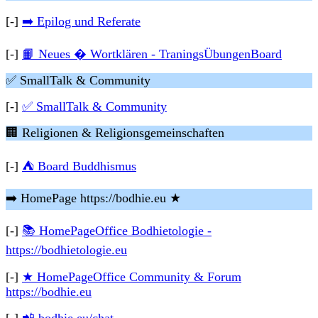
[-]
➡️ Epilog und Referate
[-]
📙 Neues � Wortklären - TraningsÜbungenBoard
✅ SmallTalk & Community
[-]
✅ SmallTalk & Community
🏢 Religionen & Religionsgemeinschaften
[-]
⛺ Board Buddhismus
➡️ HomePage https://bodhie.eu ★
[-]
📚 HomePageOffice Bodhietologie -
https://bodhietologie.eu
[-]
★ HomePageOffice Community & Forum
https://bodhie.eu