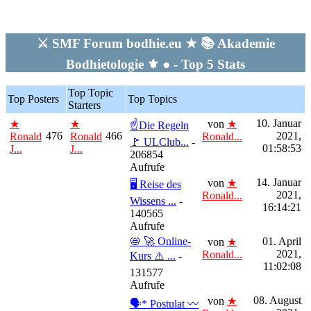
⚔ SMF Forum bodhie.eu ★ 📚 Akademie
Bodhietologie ⚜ ● - Top 5 Stats
Top Topic
Top Posters
Top Topics
Starters
10. Januar
★
★
von
★
☝Die Regeln
476
466
2021,
Ronald
Ronald
Ronald...
🚩 ULClub...
-
01:58:53
J...
J...
206854
Aufrufe
14. Januar
von
★
🖥 Reise des
2021,
Ronald...
Wissens ...
-
16:14:21
140565
Aufrufe
📛 🚀 Online-
01. April
von
★
2021,
Ronald...
Kurs ⚠️ ...
-
11:02:08
131577
Aufrufe
08. August
von
★
🗣* Postulat 〰