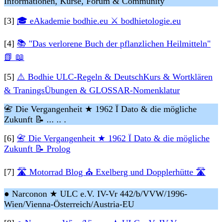
Informationen, Kurse, Forum & Community
[3]
🎓 eAkademie bodhie.eu ⚔ bodhietologie.eu
[4]
📚 "Das verlorene Buch der pflanzlichen Heilmitteln"
📗 📖
[5]
⚠️ Bodhie ULC-Regeln & DeutschKurs & Wortklären
& TraningsÜbungen & GLOSSAR-Nomenklatur
📇 Die Vergangenheit ★ 1962 Ï Dato & die mögliche
Zukunft 📝 ... .. .
[6]
📇 Die Vergangenheit ★ 1962 Ï Dato & die mögliche
Zukunft 📝 Prolog
[7]
🛣 Motorrad Blog ⛪ Exelberg und Dopplerhütte 🛣
● Narconon ★ ULC e.V. IV-Vr 442/b/VVW/1996-
Wien/Vienna-Österreich/Austria-EU