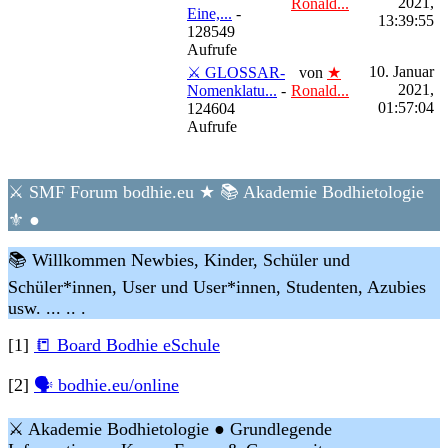
2021,
Ronald...
Eine,...
-
13:39:55
128549
Aufrufe
10. Januar
⚔ GLOSSAR-
von
★
2021,
Nomenklatu...
-
Ronald...
01:57:04
124604
Aufrufe
⚔ SMF Forum bodhie.eu ★ 📚 Akademie Bodhietologie
⚜ ●
📚 Willkommen Newbies, Kinder, Schüler und
Schüler*innen, User und User*innen, Studenten, Azubies
usw. ... .. .
[1]
📒 Board Bodhie eSchule
[2]
🗣 bodhie.eu/online
⚔ Akademie Bodhietologie ● Grundlegende