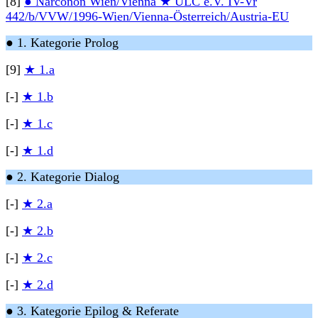
[8]
● Narconon Wien/Vienna ★ ULC e.V. IV-Vr
442/b/VVW/1996-Wien/Vienna-Österreich/Austria-EU
● 1. Kategorie Prolog
[9]
★ 1.a
[-]
★ 1.b
[-]
★ 1.c
[-]
★ 1.d
● 2. Kategorie Dialog
[-]
★ 2.a
[-]
★ 2.b
[-]
★ 2.c
[-]
★ 2.d
● 3. Kategorie Epilog & Referate