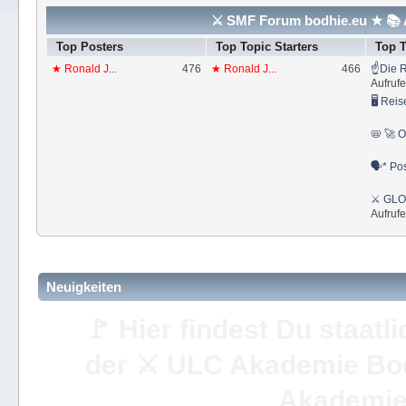
⚔ SMF Forum bodhie.eu ★ 📚 A
Top Posters
Top Topic Starters
Top 
★ Ronald J...
476
★ Ronald J...
466
☝Die R
Aufrufe
🖥 Reis
📛 🚀 O
🗣* Pos
⚔ GLOS
Aufrufe
Neuigkeiten
🚩 Hier findest Du staat
der ⚔ ULC Akademie Bo
Akademie 