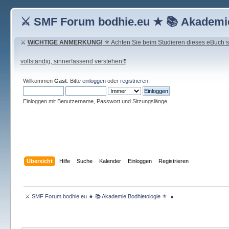
⚔ SMF Forum bodhie.eu ★ 📚 Akademie
⚔
WICHTIGE ANMERKUNG!
⚜ Achten Sie beim Studieren dieses eBuch seh
vollständig, sinnerfassend verstehen!❗
Willkommen
Gast
. Bitte
einloggen
oder
registrieren
.
Einloggen mit Benutzername, Passwort und Sitzungslänge
Übersicht
Hilfe
Suche
Kalender
Einloggen
Registrieren
 ⚔ SMF Forum bodhie.eu ★ 📚 Akademie Bodhietologie ⚜  ● 