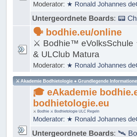
Moderator:
★ Ronald Johannes de
Untergeordnete Boards
:
📟 C
🗣 bodhie.eu/online
⚔ Bodhie™ eVolksSchule
& ULClub Matura
Moderator:
★ Ronald Johannes de
⚔ Akademie Bodhietologie ● Grundlegende Information
🎓 eAkademie bodhie.
bodhietologie.eu
⚔
Bodhie
⚔ Bodhietologie
ULC Regeln
Moderator:
★ Ronald Johannes de
Untergeordnete Boards
:
🛰 Bo