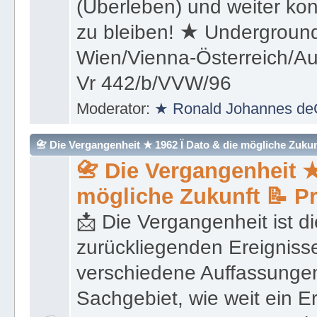
(Überleben) und weiter kon
zu bleiben! ★ Underground
Wien/Vienna-Österreich/Aus
Vr 442/b/VVW/96
Moderator:
★ Ronald Johannes de
📇 Die Vergangenheit ★ 1962 Ï Dato & die mögliche Zukunft 
📇 Die Vergangenheit ★
mögliche Zukunft 📝 P
📩 Die Vergangenheit ist di
zurückliegenden Ereignisse
verschiedene Auffassungen
Sachgebiet, wie weit ein E