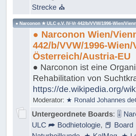
Strecke ⛪
● Narconon ★ ULC e.V. IV-Vr 442/b/VVW/1996-Wien/Vienn
● Narconon Wien/Vienn
442/b/VVW/1996-Wien/
Österreich/Austria-EU
● Narconon ist eine Organi
Rehabilitation von Suchtkr
https://de.wikipedia.org/wi
Moderator:
★ Ronald Johannes de
Untergeordnete Boards
:
🎚 Na
ULC ➦ Bodhietologie
,
📕 Board 
Naturheilkunde
,
★ KalMag
,
★ Le