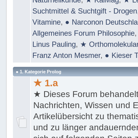
Suchtmittel & Suchtgift - Drogen
Vitamine
,
● Narconon Deutschl
Allgemeines Forum Philosophie
Linus Pauling
,
★ Orthomolekular
Franz Anton Mesmer
,
● Kieser T
● 1. Kategorie Prolog
★ 1.a
★ Dieses Forum behandel
Nachrichten, Wissen und E
Artikelübersicht zu themat
und zu länger andauernden