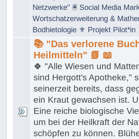
Netzwerke" 🖲 Social Media Mar
Wortschatzerweiterung & Math
Bodhietologie ⚜ Projekt Pilot*in
📚 "Das verlorene Buch
Heilmitteln" 📗 📖
🍀 "Alle Wiesen und Matte
sind Hergott's Apotheke," 
seinerzeit bereits, dass 
ein Kraut gewachsen ist. U
Eine reiche biologische Vie
um bei der Heilkraft der N
schöpfen zu können. Blüh