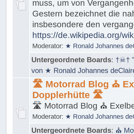
muss, um von Vergangenhe
Gestern bezeichnet die na
insbesondere den vergang
https://de.wikipedia.org/wi
Moderator:
★ Ronald Johannes de
Untergeordnete Boards
:
†☠† "
von ★ Ronald Johannes deClai
🛣 Motorrad Blog ⛪ Ex
Dopplerhütte 🛣
🛣 Motorrad Blog ⛪ Exelbe
Moderator:
★ Ronald Johannes de
Untergeordnete Boards
:
⛪ Mot