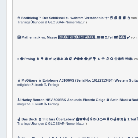
♾️ Bodhielog™ Der Schlüssel zu wahrem Verständnis *†* 📕 📗 📘 📙 📓
von
TraningsÜbungen & GLOSSAR-Nomenklatur
)
🔟 Mathematik vs. Masse 0️⃣1️⃣2️⃣3️⃣4️⃣5️⃣6️⃣7️⃣8️⃣9️⃣..📟📟 2.Teil 🔜 0️⃣2️⃣ ✔️
von
= 🐝 Prolog 🌲 🌳 🐝 🌱 🌿🐝🎍 🎋 🍃 🍂🐝🍁 🐝 🌾 💐 🌷 🌹 🥀 🌻 🌼🐝🌸 🌺🐝.
v
🎸 MyGitarre 🎸 Epiphone AJ100/VS (SerialNo: 10122313454) Western Guita
mögliche Zukunft 📝 Prolog
)
🎻 Harley Benton HBV 800SBK Acoustic-Electric Geige ☠ Satin Black♟Bod
mögliche Zukunft 📝 Prolog
)
🍏 Das Buch 📓 'Fit fürs ÜberLeben' 🥝🫐🍓🍒🥭🍑🍋🍊🍉🍍🍈🍎🍇🍌🍐 1.Teil 
TraningsÜbungen & GLOSSAR-Nomenklatur
)