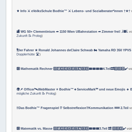
⚜ Info ⚔ eVolksSchule Bodhie™ ⚔ Lebens- und Sozialberater*innen †★†
🏬 WG 50+ Clementinium ➦ 1150 Wien UBahnstation ➦ Zimmer frei! .Ï🔲Ï.
v
Zukunft 📝 Prolog
)
🕴Der Fahrer ★ Ronald Johannes deClaire Schwab 🏍️ Yamaha RD 350 YPVS ⌚
Dopplerhütte 🛣
)
🔟 Mathematik Rechner 0️⃣1️⃣2️⃣3️⃣4️⃣5️⃣6️⃣7️⃣8️⃣9️⃣📟📟📟📟4.Teil🔜0️⃣0️⃣4️⃣✔️
v
🌍📌 Officer🛰WebMaster ⭐️ Bodhie™🔹ServiceMark℠ und neue Emojis 🔹 
mögliche Zukunft 📝 Prolog
)
‼️Das Bodhie™ Fragenspiel ⁉️ Selbstreflexion❔Kommunikation ✉✉ 2.Teil
v
🔟 Matematik vs. Masse 0️⃣1️⃣2️⃣3️⃣4️⃣5️⃣6️⃣7️⃣8️⃣9️⃣📟📟📟3.Teil 🔜 0️⃣0️⃣3️⃣✔️
vo