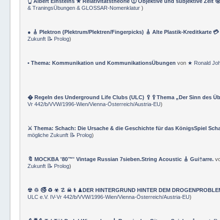
👆 Albert Einsteins ★ Relativitätstheorie 🕦 Objektive und subjektive Zeit 
& TraningsÜbungen & GLOSSAR-Nomenklatur
)
● 🎸 Plektron (Plektrum/Plektren/Fingerpicks) 🎸 Alte Plastik-Kreditkarte 
Zukunft 📝 Prolog
)
• Thema: Kommunikation und KommunikationsÜbungen
von
★ Ronald Jo
� Regeln des Underground Life Clubs (ULC) 🥄🥄Thema „Der Sinn des Ü
Vr 442/b/VVW/1996-Wien/Vienna-Österreich/Austria-EU
)
⚔ Thema: Schach: Die Ursache & die Geschichte für das KönigsSpiel Sch
mögliche Zukunft 📝 Prolog
)
🔖 MOCKBA '80™' Vintage Russian 7sieben.String Acoustic 🎸 Gui†arre.
v
Zukunft 📝 Prolog
)
☢ ♲ 🚭 ♻ ☣ ☡ ☠ ⚕ ♟DER HINTERGRUND HINTER DEM DROGENPROBLEM 🛰
ULC e.V. IV-Vr 442/b/VVW/1996-Wien/Vienna-Österreich/Austria-EU
)