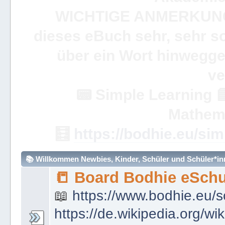
WICHTIGE ANMERKUN
dieses eBuch sehr, sehr so
über ein Wort hinweggeh
ve
📟
Simple Learning

Mathem
🧮
https://bodhie.eu/sim
📚 Willkommen Newbies, Kinder, Schüler und Schüler*inne
📒 Board Bodhie eSchu
📖
https://www.bodhie.eu/s
https://de.wikipedia.org/wi