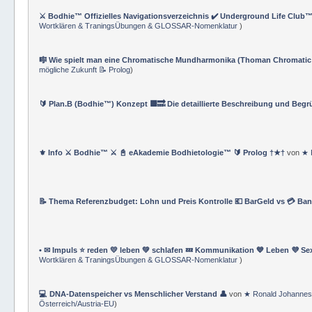
⚔️ Bodhie™ Offizielles Navigationsverzeichnis ✔️ Underground Life Club™
Wortklären & TraningsÜbungen & GLOSSAR-Nomenklatur
)
🎼 Wie spielt man eine Chromatische Mundharmonika (Thoman Chromatic
mögliche Zukunft 📝 Prolog
)
🔰 Plan.B (Bodhie™) Konzept 🟪🔜 Die detaillierte Beschreibung und Beg
⚜ Info ⚔ Bodhie™ ⚔ 📓 eAkademie Bodhietologie™ 🔰 Prolog †★†
von
★ 
📝 Thema Referenzbudget: Lohn und Preis Kontrolle 💶 BarGeld vs 💳 Ba
• ✉ Impuls ⭐️ reden 💛 leben 💚 schlafen 💤 Kommunikation 💙 Leben 💜 Se
Wortklären & TraningsÜbungen & GLOSSAR-Nomenklatur
)
💻 DNA-Datenspeicher vs Menschlicher Verstand 👤
von
★ Ronald Johannes
Österreich/Austria-EU
)