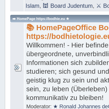
Islam
,
🕍 Board Judentum
,
⚔ Bo
➡️ HomePage https://bodhie.eu ★
📚 HomePageOffice Bod
https://bodhietologie.e
Willkommen! - Hier befinde
übergeordnete, unverbindl
Informationen sich zubilde
studieren; sich gesund und
geistig klug zu sein und akt
sein, zu leben (Überleben) 
kommunikativ zu bleiben!
Moderator:
★ Ronald Johannes de