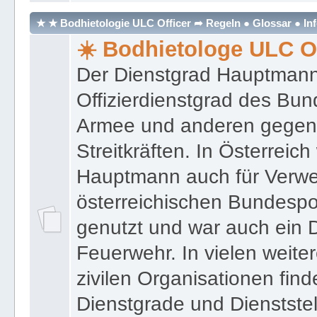
★ ★ Bodhietologie ULC Officer ➦ Regeln ● Glossar ● In
☀️ Bodhietologe ULC Of
Der Dienstgrad Hauptmann (
Offizierdienstgrad des Bu
Armee und anderen gegenw
Streitkräften. In Österreic
Hauptmann auch für Verwe
österreichischen Bundespo
genutzt und war auch ein 
Feuerwehr. In vielen weiter
zivilen Organisationen find
Dienstgrade und Dienstste