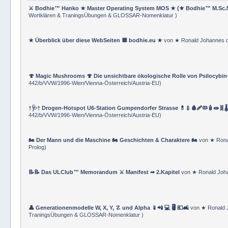
⚔ Bodhie™ Hanko ★ Master Operating System MOS ★ (⚜ Bodhie™ M.Sc.
Wortklären & TraningsÜbungen & GLOSSAR-Nomenklatur
)
★ Überblick über diese WebSeiten 🔲 bodhie.eu ★
von
★ Ronald Johannes 
🍄 Magic Mushrooms 🍄 Die unsichtbare ökologische Rolle von Psilocybin
442/b/VVW/1996-Wien/Vienna-Österreich/Austria-EU
)
†🩺† Drogen-Hotspot U6-Station Gumpendorfer Strasse 💊💉🩸🩹🦠🧴🧫🧬🌡
442/b/VVW/1996-Wien/Vienna-Österreich/Austria-EU
)
🏍 Der Mann und die Maschine 🏍 Geschichten & Charaktere 🏍
von
★ Rona
Prolog
)
📝📝 Das ULClub™ Memorandum ⚔ Manifest ➦ 2.Kapitel
von
★ Ronald Joh
👤 Generationenmodelle W, X, Y, ☡ und Alpha 📱📲 💻 🖥️ 💶🛋️
von
★ Ronald 
TraningsÜbungen & GLOSSAR-Nomenklatur
)