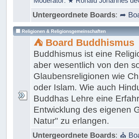
Moderator:
★ Ronald Johannes de
Untergeordnete Boards
:
➦ Boa
🏢 Religionen & Religionsgemeinschaften
⛺ Board Buddhismus
Buddhismus ist eine Religi
aber wesentlich von den 
Glaubensreligionen wie Ch
oder Islam. Wie auch Hind
Buddhas Lehre eine Erfahrun
Entwicklung des eigenen G
Natur" zu erlangen.
Untergeordnete Boards
:
⛪ Boa