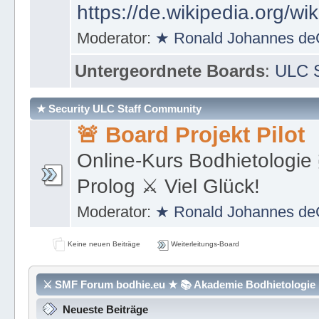
https://de.wikipedia.org/wi
Moderator:
★ Ronald Johannes de
Untergeordnete Boards
:
ULC S
★ Security ULC Staff Community
🚨 Board Projekt Pilot
Online-Kurs Bodhietologie 
Prolog ⚔ Viel Glück!
Moderator:
★ Ronald Johannes de
Keine neuen Beiträge
Weiterleitungs-Board
⚔ SMF Forum bodhie.eu ★ 📚 Akademie Bodhietologie ⚜
Neueste Beiträge