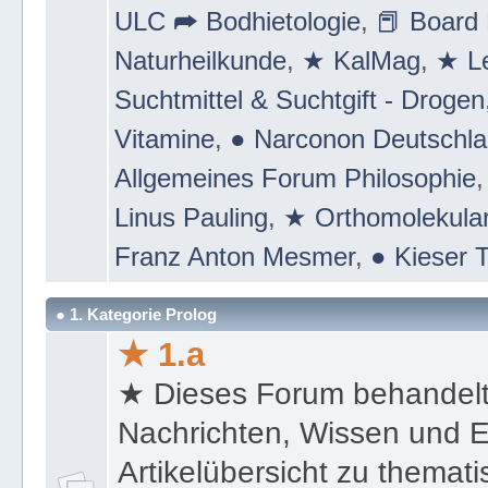
ULC ➦ Bodhietologie
,
📕 Board 
Naturheilkunde
,
★ KalMag
,
★ Le
Suchtmittel & Suchtgift - Drogen
Vitamine
,
● Narconon Deutschl
Allgemeines Forum Philosophie
Linus Pauling
,
★ Orthomolekular
Franz Anton Mesmer
,
● Kieser T
● 1. Kategorie Prolog
★ 1.a
★ Dieses Forum behandel
Nachrichten, Wissen und E
Artikelübersicht zu themat