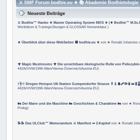
⚔ SMF Forum bodhie.eu ★ 📚 Akademie Bodhietologie ⚜
Neueste Beiträge
⚔ Bodhie™ Hanko ★ Master Operating System MOS ★ (⚜ Bodhie™ M.Sc.
Wortklären & TraningsÜbungen & GLOSSAR-Nomenklatur
)
★ Überblick über diese WebSeiten 🔲 bodhie.eu ★
von
★ Ronald Johannes 
🍄 Magic Mushrooms 🍄 Die unsichtbare ökologische Rolle von Psilocybin
442/b/VVW/1996-Wien/Vienna-Österreich/Austria-EU
)
†🩺† Drogen-Hotspot U6-Station Gumpendorfer Strasse 💊💉🩸🩹🦠🧴🧫🧬🌡
442/b/VVW/1996-Wien/Vienna-Österreich/Austria-EU
)
🏍 Der Mann und die Maschine 🏍 Geschichten & Charaktere 🏍
von
★ Rona
Prolog
)
📝📝 Das ULClub™ Memorandum ⚔ Manifest ➦ 2.Kapitel
von
★ Ronald Joh