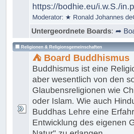
https://bodhie.eu/i.w.S./in.
Moderator:
★ Ronald Johannes de
Untergeordnete Boards
:
➦ Boa
🏢 Religionen & Religionsgemeinschaften
⛺ Board Buddhismus
Buddhismus ist eine Religi
aber wesentlich von den 
Glaubensreligionen wie Ch
oder Islam. Wie auch Hind
Buddhas Lehre eine Erfahrun
Entwicklung des eigenen G
Natur" zu erlangen.