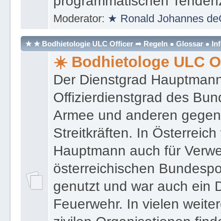
programmatischen Tenden
Moderator:
★ Ronald Johannes de
★ ★ Bodhietologie ULC Officer ➦ Regeln ● Glossar ● In
☀️ Bodhietologe ULC Of
Der Dienstgrad Hauptmann (
Offizierdienstgrad des Bu
Armee und anderen gegenw
Streitkräften. In Österreic
Hauptmann auch für Verwe
österreichischen Bundespo
genutzt und war auch ein 
Feuerwehr. In vielen weiter