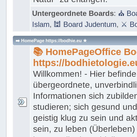
Untergeordnete Boards
:
⛪ Boa
Islam
,
🕍 Board Judentum
,
⚔ Bo
➡️ HomePage https://bodhie.eu ★
📚 HomePageOffice Bod
https://bodhietologie.e
Willkommen! - Hier befinde
übergeordnete, unverbindl
Informationen sich zubilde
studieren; sich gesund und
geistig klug zu sein und akt
sein, zu leben (Überleben) 