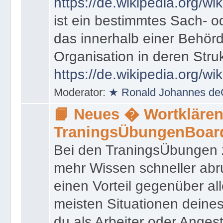
https://de.wikipedia.org/wik
ist ein bestimmtes Sach- 
das innerhalb einer Behörd
Organisation in deren Stru
https://de.wikipedia.org/wi
Moderator:
★ Ronald Johannes de
📙 Neues � Wortklären
TraningsÜbungenBoar
Bei den TraningsÜbungen ze
mehr Wissen schneller abr
einen Vorteil gegenüber al
meisten Situationen deine
du als Arbeiter oder Angest