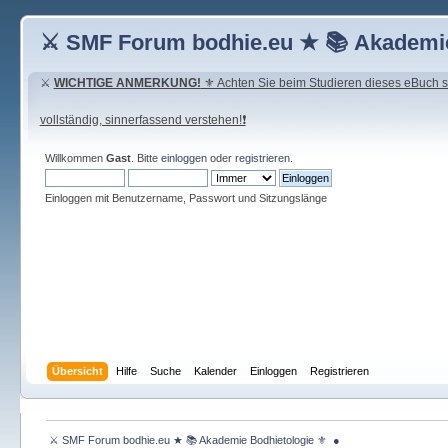
⚔ SMF Forum bodhie.eu ★ 📚 Akademie
⚔
WICHTIGE ANMERKUNG!
⚜ Achten Sie beim Studieren dieses eBuch seh
vollständig, sinnerfassend verstehen!❗
Willkommen
Gast
. Bitte
einloggen
oder
registrieren
.
Einloggen mit Benutzername, Passwort und Sitzungslänge
Übersicht
Hilfe
Suche
Kalender
Einloggen
Registrieren
 ⚔ SMF Forum bodhie.eu ★ 📚 Akademie Bodhietologie ⚜  ● 