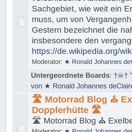
Sachgebiet, wie weit ein E
muss, um von Vergangenhe
Gestern bezeichnet die na
insbesondere den vergang
https://de.wikipedia.org/wi
Moderator:
★ Ronald Johannes de
Untergeordnete Boards
:
†☠† "
von ★ Ronald Johannes deClai
🛣 Motorrad Blog ⛪ Ex
Dopplerhütte 🛣
🛣 Motorrad Blog ⛪ Exelbe
Moderator:
★ Ronald Johannes de