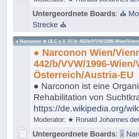
Untergeordnete Boards
:
⛪ Mot
Strecke ⛪
● Narconon ★ ULC e.V. IV-Vr 442/b/VVW/1996-Wien/Vienn
● Narconon Wien/Vienn
442/b/VVW/1996-Wien/
Österreich/Austria-EU
● Narconon ist eine Organi
Rehabilitation von Suchtkr
https://de.wikipedia.org/wi
Moderator:
★ Ronald Johannes de
Untergeordnete Boards
:
🎚 Na