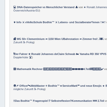
💻 DNA-Datenspeicher vs Menschlicher Verstand 👤
von
★ Ronald Johannes
Österreich/Austria-EU
)
⚜ Info ⚔ eVolksSchule Bodhie™ ⚔ Lebens- und Sozialberater*innen †★†
🏬 WG 50+ Clementinium ➦ 1150 Wien UBahnstation ➦ Zimmer frei! .Ï🔲Ï.
v
Zukunft 📝 Prolog
)
🕴Der Fahrer ★ Ronald Johannes deClaire Schwab 🏍️ Yamaha RD 350 YPVS ⌚
Dopplerhütte 🛣
)
🔟 Mathematik Rechner 0️⃣1️⃣2️⃣3️⃣4️⃣5️⃣6️⃣7️⃣8️⃣9️⃣📟📟📟📟4.Teil🔜0️⃣0️⃣4️⃣✔️
v
🌍📌 Officer🛰WebMaster ⭐️ Bodhie™🔹ServiceMark℠ und neue Emojis 🔹 
mögliche Zukunft 📝 Prolog
)
‼️Das Bodhie™ Fragenspiel ⁉️ Selbstreflexion❔Kommunikation ✉✉ 2.Teil
v