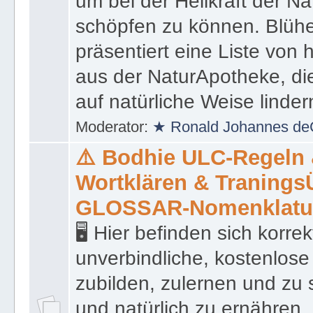
um bei der Heilkraft der N
schöpfen zu können. Blüh
präsentiert eine Liste von
aus der NaturApotheke, di
auf natürliche Weise linder
Moderator:
★ Ronald Johannes de
⚠️ Bodhie ULC-Regeln
Wortklären & Traning
GLOSSAR-Nomenklatu
🖥 Hier befinden sich korre
unverbindliche, kostenlose
zubilden, zulernen und zu 
und natürlich zu ernähren, 