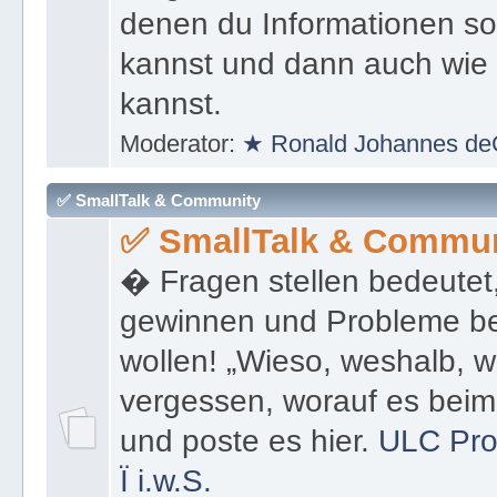
denen du Informationen sof
kannst und dann auch wie 
kannst.
Moderator:
★ Ronald Johannes de
✅ SmallTalk & Community
✅ SmallTalk & Commun
� Fragen stellen bedeutet
gewinnen und Probleme be
wollen! „Wieso, weshalb, w
vergessen, worauf es bei
und poste es hier.
ULC Pro
Ï
i.w.S.