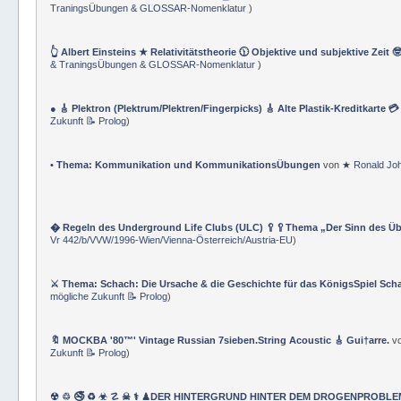
TraningsÜbungen & GLOSSAR-Nomenklatur
)
👆 Albert Einsteins ★ Relativitätstheorie 🕦 Objektive und subjektive Zeit 
& TraningsÜbungen & GLOSSAR-Nomenklatur
)
● 🎸 Plektron (Plektrum/Plektren/Fingerpicks) 🎸 Alte Plastik-Kreditkarte 
Zukunft 📝 Prolog
)
• Thema: Kommunikation und KommunikationsÜbungen
von
★ Ronald Jo
� Regeln des Underground Life Clubs (ULC) 🥄🥄Thema „Der Sinn des Ü
Vr 442/b/VVW/1996-Wien/Vienna-Österreich/Austria-EU
)
⚔ Thema: Schach: Die Ursache & die Geschichte für das KönigsSpiel Sch
mögliche Zukunft 📝 Prolog
)
🔖 MOCKBA '80™' Vintage Russian 7sieben.String Acoustic 🎸 Gui†arre.
v
Zukunft 📝 Prolog
)
☢ ♲ 🚭 ♻ ☣ ☡ ☠ ⚕ ♟DER HINTERGRUND HINTER DEM DROGENPROBLEM 🛰