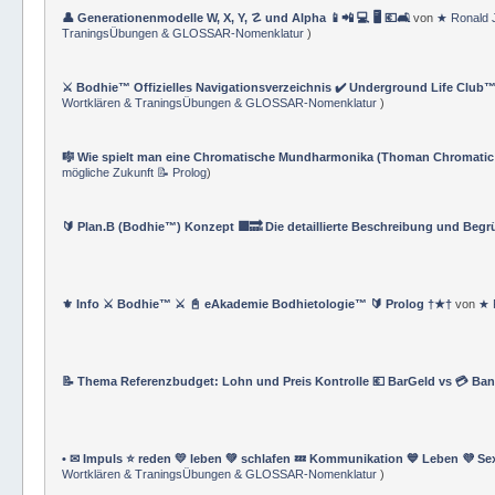
👤 Generationenmodelle W, X, Y, ☡ und Alpha 📱📲 💻 🖥️ 💶🛋️
von
★ Ronald 
TraningsÜbungen & GLOSSAR-Nomenklatur
)
⚔️ Bodhie™ Offizielles Navigationsverzeichnis ✔️ Underground Life Club™
Wortklären & TraningsÜbungen & GLOSSAR-Nomenklatur
)
🎼 Wie spielt man eine Chromatische Mundharmonika (Thoman Chromatic
mögliche Zukunft 📝 Prolog
)
🔰 Plan.B (Bodhie™) Konzept 🟪🔜 Die detaillierte Beschreibung und Beg
⚜ Info ⚔ Bodhie™ ⚔ 📓 eAkademie Bodhietologie™ 🔰 Prolog †★†
von
★ 
📝 Thema Referenzbudget: Lohn und Preis Kontrolle 💶 BarGeld vs 💳 Ba
• ✉ Impuls ⭐️ reden 💛 leben 💚 schlafen 💤 Kommunikation 💙 Leben 💜 Se
Wortklären & TraningsÜbungen & GLOSSAR-Nomenklatur
)