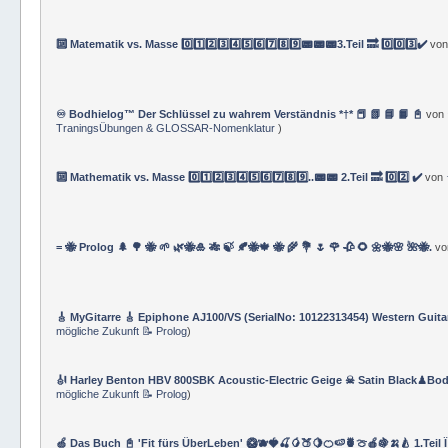
🔟 Matematik vs. Masse 0️⃣1️⃣2️⃣3️⃣4️⃣5️⃣6️⃣7️⃣8️⃣9️⃣📟📟📟3.Teil 🔜 0️⃣0️⃣3️⃣✔️
vo
♾️ Bodhielog™ Der Schlüssel zu wahrem Verständnis *†* 📕 📗 📘 📙 📓
von
TraningsÜbungen & GLOSSAR-Nomenklatur
)
🔟 Mathematik vs. Masse 0️⃣1️⃣2️⃣3️⃣4️⃣5️⃣6️⃣7️⃣8️⃣9️⃣..📟📟 2.Teil 🔜 0️⃣2️⃣ ✔️
von
= 🐝 Prolog 🌲 🌳 🐝 🌱 🌿🐝🎍 🎋 🍃 🍂🐝🍁 🐝 🌾 💐 🌷 🌹 🥀 🌻 🌼🐝🌸 🌺🐝.
v
🎸 MyGitarre 🎸 Epiphone AJ100/VS (SerialNo: 10122313454) Western Guita
mögliche Zukunft 📝 Prolog
)
🎻 Harley Benton HBV 800SBK Acoustic-Electric Geige ☠ Satin Black♟Bod
mögliche Zukunft 📝 Prolog
)
🍏 Das Buch 📓 'Fit fürs ÜberLeben' 🥝🫐🍓🍒🥭🍑🍋🍊🍉🍍🍈🍎🍇🍌🍐 1.Teil 