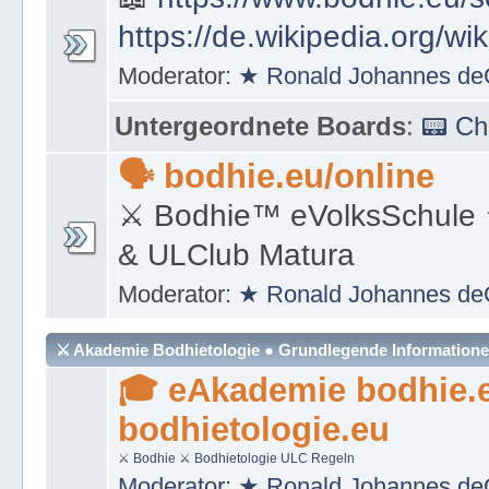
https://de.wikipedia.org/wi
Moderator:
★ Ronald Johannes de
Untergeordnete Boards
:
📟 C
🗣 bodhie.eu/online
⚔ Bodhie™ eVolksSchule
& ULClub Matura
Moderator:
★ Ronald Johannes de
⚔ Akademie Bodhietologie ● Grundlegende Information
🎓 eAkademie bodhie.
bodhietologie.eu
⚔
Bodhie
⚔ Bodhietologie
ULC Regeln
Moderator:
★ Ronald Johannes de