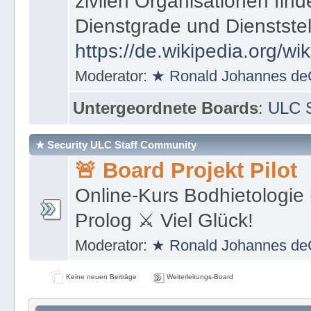
zivilen Organisationen find
Dienstgrade und Dienstste
https://de.wikipedia.org/wi
Moderator:
★ Ronald Johannes de
Untergeordnete Boards
:
ULC S
★ Security ULC Staff Community
🚨 Board Projekt Pilot
Online-Kurs Bodhietologie 
Prolog ⚔ Viel Glück!
Moderator:
★ Ronald Johannes de
Keine neuen Beiträge
Weiterleitungs-Board