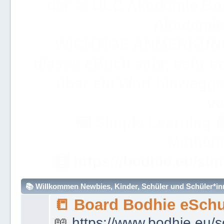
der ⚔ ULC Akademie Bo
Akademie 
WICHTIGE ANMERKUN
dieses eBuch sehr, sehr so
über ein Wort hinweggeh
ve
📟
Simple Learning

Mathem
🧮
https://bodhie.eu/sim
📚 Willkommen Newbies, Kinder, Schüler und Schüler*inne
📒 Board Bodhie eSchu
📖
https://www.bodhie.eu/s