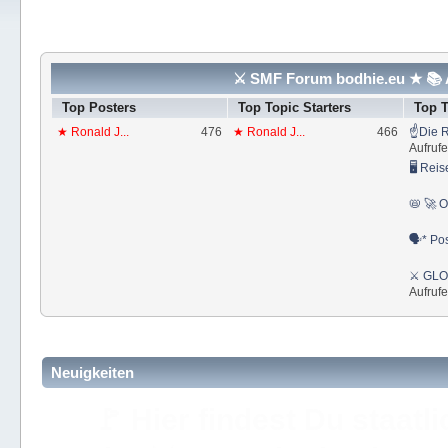
⚔ SMF Forum bodhie.eu ★ 📚 A
Top Posters
Top Topic Starters
Top 
★ Ronald J...
476
★ Ronald J...
466
☝Die R
Aufrufe
🖥 Reis
📛 🚀 O
🗣* Pos
⚔ GLOS
Aufrufe
Neuigkeiten
🚩 Hier findest Du staat