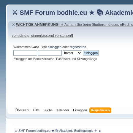
⚔ SMF Forum bodhie.eu ★ 📚 Akademie
⚔
WICHTIGE ANMERKUNG!
⚜ Achten Sie beim Studieren dieses eBuch seh
vollständig, sinnerfassend verstehen!❗
Willkommen
Gast
. Bitte
einloggen
oder
registrieren
.
Einloggen mit Benutzername, Passwort und Sitzungslänge
Übersicht
Hilfe
Suche
Kalender
Einloggen
Registrieren
 ⚔ SMF Forum bodhie.eu ★ 📚 Akademie Bodhietologie ⚜  ● 