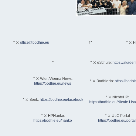
* ⚔
office@bodhie.eu
†*
* ⚔ H
*
* ⚔ eSchule:
https://akadem
* ⚔ Wien/Vienna News:
* ⚔ Bodhie*in:
https://bodhi
https://bodhie.eu/news
* ⚔ NichteHP:
* ⚔ Book:
https://bodhie.eu/facebook
https://bodhie.eu/Nicole.Li
* ⚔ HPHanko:
* ⚔ ULC Portal
https://bodhie.eu/hanko
https://bodhie.eu/portal