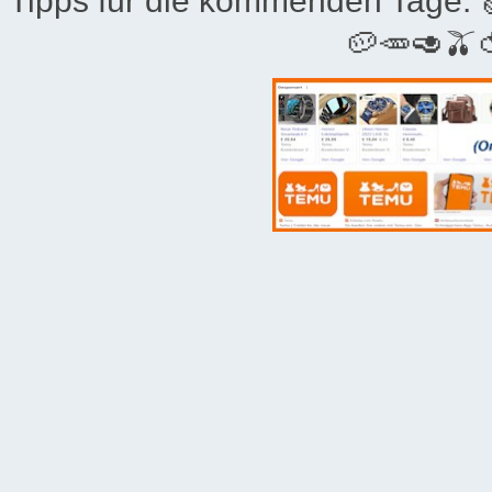
Tipps für die kommenden Tage:
🥔🥕🥑🫒