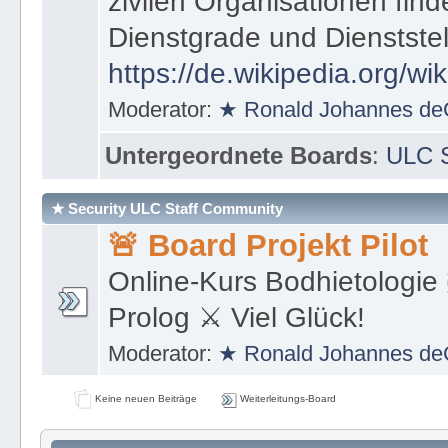
zivilen Organisationen find
Dienstgrade und Dienstste
https://de.wikipedia.org/wi
Moderator:
★ Ronald Johannes de
Untergeordnete Boards
:
ULC S
★ Security ULC Staff Community
🚨 Board Projekt Pilot
Online-Kurs Bodhietologie 
Prolog ⚔ Viel Glück!
Moderator:
★ Ronald Johannes de
Keine neuen Beiträge
Weiterleitungs-Board