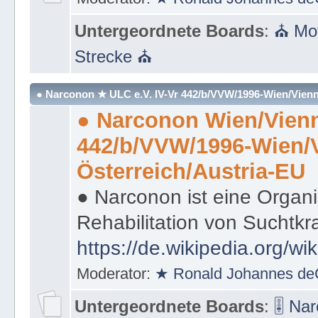
Untergeordnete Boards
:
⛪ Mot
Strecke ⛪
● Narconon ★ ULC e.V. IV-Vr 442/b/VVW/1996-Wien/Vienn
● Narconon Wien/Vienn
442/b/VVW/1996-Wien/
Österreich/Austria-EU
● Narconon ist eine Organi
Rehabilitation von Suchtkr
https://de.wikipedia.org/wi
Moderator:
★ Ronald Johannes de
Untergeordnete Boards
:
🎚 Na