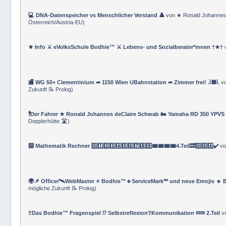
💻 DNA-Datenspeicher vs Menschlicher Verstand 👤
von
★ Ronald Johannes
Österreich/Austria-EU
)
⚜ Info ⚔ eVolksSchule Bodhie™ ⚔ Lebens- und Sozialberater*innen †★†
🏬 WG 50+ Clementinium ➦ 1150 Wien UBahnstation ➦ Zimmer frei! .Ï🔲Ï.
v
Zukunft 📝 Prolog
)
🕴Der Fahrer ★ Ronald Johannes deClaire Schwab 🏍️ Yamaha RD 350 YPVS ⌚
Dopplerhütte 🛣
)
🔟 Mathematik Rechner 0️⃣1️⃣2️⃣3️⃣4️⃣5️⃣6️⃣7️⃣8️⃣9️⃣📟📟📟📟4.Teil🔜0️⃣0️⃣4️⃣✔️
v
🌍📌 Officer🛰WebMaster ⭐️ Bodhie™🔹ServiceMark℠ und neue Emojis 🔹 
mögliche Zukunft 📝 Prolog
)
‼️Das Bodhie™ Fragenspiel ⁉️ Selbstreflexion❔Kommunikation ✉✉ 2.Teil
v