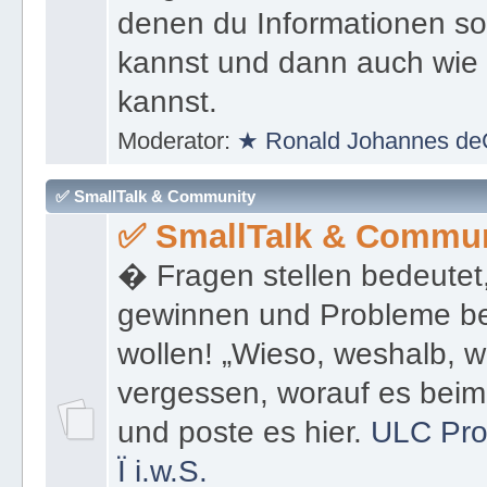
denen du Informationen sof
kannst und dann auch wie 
kannst.
Moderator:
★ Ronald Johannes de
✅ SmallTalk & Community
✅ SmallTalk & Commun
� Fragen stellen bedeutet
gewinnen und Probleme be
wollen! „Wieso, weshalb, w
vergessen, worauf es bei
und poste es hier.
ULC Pro
Ï
i.w.S.