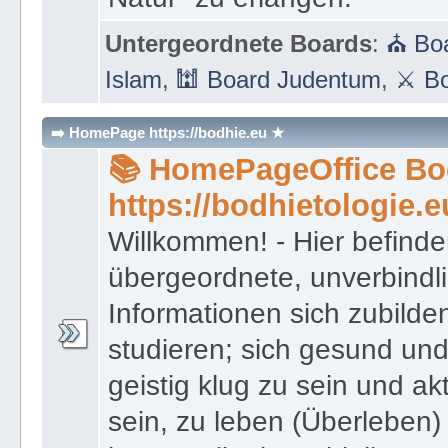
Untergeordnete Boards
:
⛪ Boa
Islam
,
🕍 Board Judentum
,
⚔ Bo
➡️ HomePage https://bodhie.eu ★
📚 HomePageOffice Bod
https://bodhietologie.e
Willkommen! - Hier befinde
übergeordnete, unverbindl
Informationen sich zubilde
studieren; sich gesund und
geistig klug zu sein und akt
sein, zu leben (Überleben) 