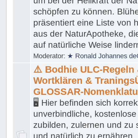
um bei der Heilkraft der N
schöpfen zu können. Blüh
präsentiert eine Liste von
aus der NaturApotheke, di
auf natürliche Weise linder
Moderator:
★ Ronald Johannes de
⚠️ Bodhie ULC-Regeln
Wortklären & Traning
GLOSSAR-Nomenklatu
🖥 Hier befinden sich korre
unverbindliche, kostenlose
zubilden, zulernen und zu 
und natürlich zu ernähren, 