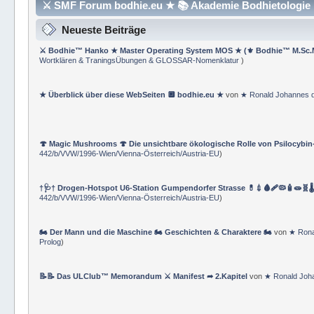
⚔ SMF Forum bodhie.eu ★ 📚 Akademie Bodhietologie ⚜
Neueste Beiträge
⚔ Bodhie™ Hanko ★ Master Operating System MOS ★ (⚜ Bodhie™ M.Sc.
Wortklären & TraningsÜbungen & GLOSSAR-Nomenklatur
)
★ Überblick über diese WebSeiten 🔲 bodhie.eu ★
von
★ Ronald Johannes 
🍄 Magic Mushrooms 🍄 Die unsichtbare ökologische Rolle von Psilocybin
442/b/VVW/1996-Wien/Vienna-Österreich/Austria-EU
)
†🩺† Drogen-Hotspot U6-Station Gumpendorfer Strasse 💊💉🩸🩹🦠🧴🧫🧬🌡
442/b/VVW/1996-Wien/Vienna-Österreich/Austria-EU
)
🏍 Der Mann und die Maschine 🏍 Geschichten & Charaktere 🏍
von
★ Rona
Prolog
)
📝📝 Das ULClub™ Memorandum ⚔ Manifest ➦ 2.Kapitel
von
★ Ronald Joh