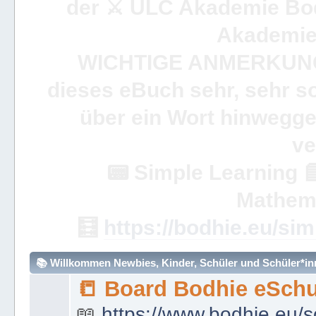
der ⚔ ULC Akademie Bo
Akademie 
WICHTIGE ANMERKUN
dieses eBuch sehr, sehr so
über ein Wort hinweggeh
ve
📟
Simple Learning

Mathem
🧮
https://bodhie.eu/sim
📚 Willkommen Newbies, Kinder, Schüler und Schüler*inne
📒 Board Bodhie eSchu
📖
https://www.bodhie.eu/s