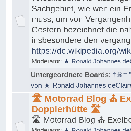
Sachgebiet, wie weit ein E
muss, um von Vergangenhe
Gestern bezeichnet die na
insbesondere den vergang
https://de.wikipedia.org/wi
Moderator:
★ Ronald Johannes de
Untergeordnete Boards
:
†☠† "
von ★ Ronald Johannes deClai
🛣 Motorrad Blog ⛪ Ex
Dopplerhütte 🛣
🛣 Motorrad Blog ⛪ Exelbe
Moderator:
★ Ronald Johannes de