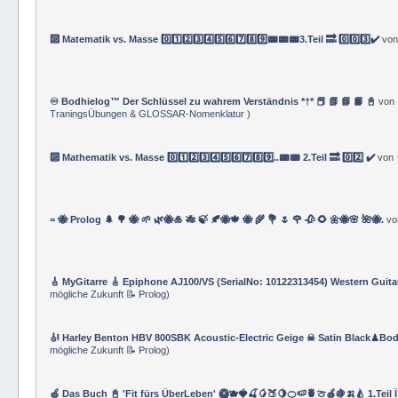
🔟 Matematik vs. Masse 0️⃣1️⃣2️⃣3️⃣4️⃣5️⃣6️⃣7️⃣8️⃣9️⃣📟📟📟3.Teil 🔜 0️⃣0️⃣3️⃣✔️
vo
♾️ Bodhielog™ Der Schlüssel zu wahrem Verständnis *†* 📕 📗 📘 📙 📓
von
TraningsÜbungen & GLOSSAR-Nomenklatur
)
🔟 Mathematik vs. Masse 0️⃣1️⃣2️⃣3️⃣4️⃣5️⃣6️⃣7️⃣8️⃣9️⃣..📟📟 2.Teil 🔜 0️⃣2️⃣ ✔️
von
= 🐝 Prolog 🌲 🌳 🐝 🌱 🌿🐝🎍 🎋 🍃 🍂🐝🍁 🐝 🌾 💐 🌷 🌹 🥀 🌻 🌼🐝🌸 🌺🐝.
v
🎸 MyGitarre 🎸 Epiphone AJ100/VS (SerialNo: 10122313454) Western Guita
mögliche Zukunft 📝 Prolog
)
🎻 Harley Benton HBV 800SBK Acoustic-Electric Geige ☠ Satin Black♟Bod
mögliche Zukunft 📝 Prolog
)
🍏 Das Buch 📓 'Fit fürs ÜberLeben' 🥝🫐🍓🍒🥭🍑🍋🍊🍉🍍🍈🍎🍇🍌🍐 1.Teil 