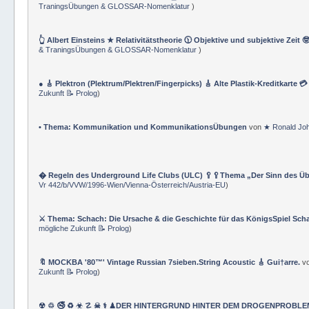
TraningsÜbungen & GLOSSAR-Nomenklatur
)
👆 Albert Einsteins ★ Relativitätstheorie 🕦 Objektive und subjektive Zeit 
& TraningsÜbungen & GLOSSAR-Nomenklatur
)
● 🎸 Plektron (Plektrum/Plektren/Fingerpicks) 🎸 Alte Plastik-Kreditkarte 
Zukunft 📝 Prolog
)
• Thema: Kommunikation und KommunikationsÜbungen
von
★ Ronald Jo
� Regeln des Underground Life Clubs (ULC) 🥄🥄Thema „Der Sinn des Ü
Vr 442/b/VVW/1996-Wien/Vienna-Österreich/Austria-EU
)
⚔ Thema: Schach: Die Ursache & die Geschichte für das KönigsSpiel Sch
mögliche Zukunft 📝 Prolog
)
🔖 MOCKBA '80™' Vintage Russian 7sieben.String Acoustic 🎸 Gui†arre.
v
Zukunft 📝 Prolog
)
☢ ♲ 🚭 ♻ ☣ ☡ ☠ ⚕ ♟DER HINTERGRUND HINTER DEM DROGENPROBLEM 🛰