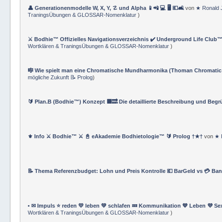
👤 Generationenmodelle W, X, Y, ☡ und Alpha 📱📲 💻 🖥️ 💶🛋️
von
★ Ronald 
TraningsÜbungen & GLOSSAR-Nomenklatur
)
⚔️ Bodhie™ Offizielles Navigationsverzeichnis ✔️ Underground Life Club™
Wortklären & TraningsÜbungen & GLOSSAR-Nomenklatur
)
🎼 Wie spielt man eine Chromatische Mundharmonika (Thoman Chromatic
mögliche Zukunft 📝 Prolog
)
🔰 Plan.B (Bodhie™) Konzept 🟪🔜 Die detaillierte Beschreibung und Beg
⚜ Info ⚔ Bodhie™ ⚔ 📓 eAkademie Bodhietologie™ 🔰 Prolog †★†
von
★ 
📝 Thema Referenzbudget: Lohn und Preis Kontrolle 💶 BarGeld vs 💳 Ba
• ✉ Impuls ⭐️ reden 💛 leben 💚 schlafen 💤 Kommunikation 💙 Leben 💜 Se
Wortklären & TraningsÜbungen & GLOSSAR-Nomenklatur
)