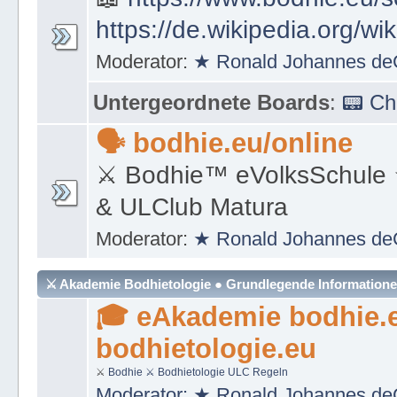
https://de.wikipedia.org/wi
Moderator:
★ Ronald Johannes de
Untergeordnete Boards
:
📟 C
🗣 bodhie.eu/online
⚔ Bodhie™ eVolksSchule
& ULClub Matura
Moderator:
★ Ronald Johannes de
⚔ Akademie Bodhietologie ● Grundlegende Information
🎓 eAkademie bodhie.
bodhietologie.eu
⚔
Bodhie
⚔ Bodhietologie
ULC Regeln
Moderator:
★ Ronald Johannes de