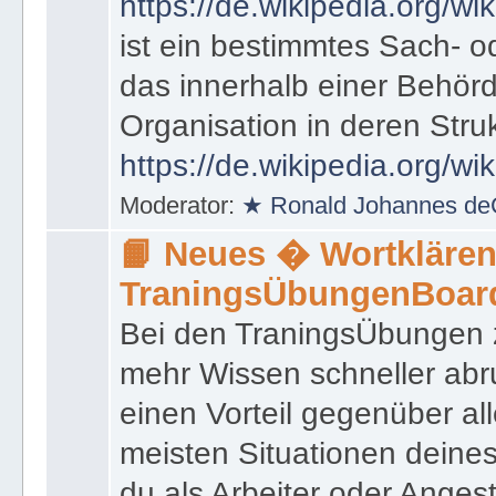
https://de.wikipedia.org/wik
ist ein bestimmtes Sach- 
das innerhalb einer Behörd
Organisation in deren Stru
https://de.wikipedia.org/wi
Moderator:
★ Ronald Johannes de
📙 Neues � Wortklären
TraningsÜbungenBoar
Bei den TraningsÜbungen ze
mehr Wissen schneller abr
einen Vorteil gegenüber al
meisten Situationen deine
du als Arbeiter oder Angest