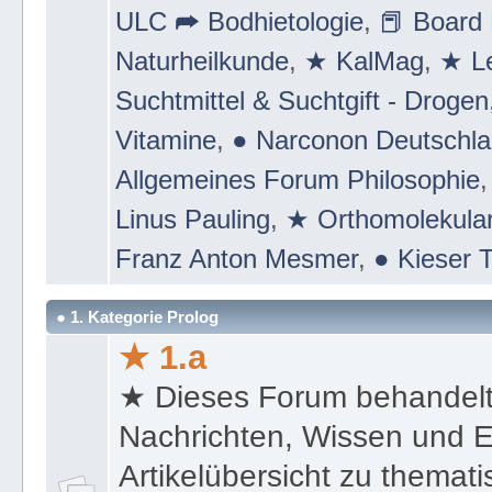
ULC ➦ Bodhietologie
,
📕 Board 
Naturheilkunde
,
★ KalMag
,
★ Le
Suchtmittel & Suchtgift - Drogen
Vitamine
,
● Narconon Deutschl
Allgemeines Forum Philosophie
Linus Pauling
,
★ Orthomolekular
Franz Anton Mesmer
,
● Kieser T
● 1. Kategorie Prolog
★ 1.a
★ Dieses Forum behandel
Nachrichten, Wissen und E
Artikelübersicht zu themat