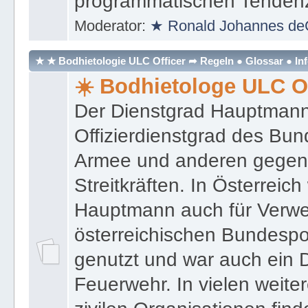
programmatischen Tenden
Moderator:
★ Ronald Johannes de
★ ★ Bodhietologie ULC Officer ➦ Regeln ● Glossar ● In
☀️ Bodhietologe ULC Of
Der Dienstgrad Hauptmann (
Offizierdienstgrad des Bu
Armee und anderen gegenw
Streitkräften. In Österreic
Hauptmann auch für Verwe
österreichischen Bundespo
genutzt und war auch ein 
Feuerwehr. In vielen weiter