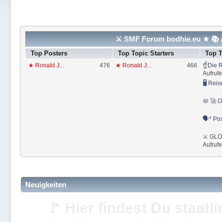
⚔ SMF Forum bodhie.eu ★ 📚 A
Top Posters
Top Topic Starters
Top 
★ Ronald J...
476
★ Ronald J...
466
☝Die R
Aufrufe
🖥 Reis
📛 🚀 O
🗣* Pos
⚔ GLOS
Aufrufe
Neuigkeiten
🚩 Hier findest Du staat