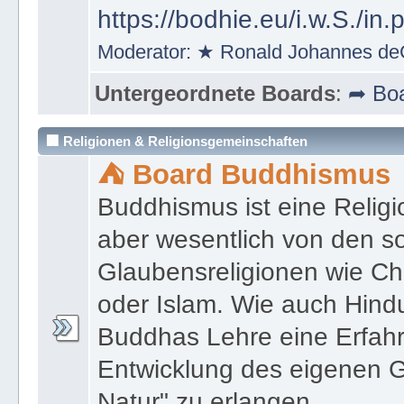
https://bodhie.eu/i.w.S./in.
Moderator:
★ Ronald Johannes de
Untergeordnete Boards
:
➦ Boa
🏢 Religionen & Religionsgemeinschaften
⛺ Board Buddhismus
Buddhismus ist eine Religi
aber wesentlich von den 
Glaubensreligionen wie Ch
oder Islam. Wie auch Hind
Buddhas Lehre eine Erfahrun
Entwicklung des eigenen G
Natur" zu erlangen.