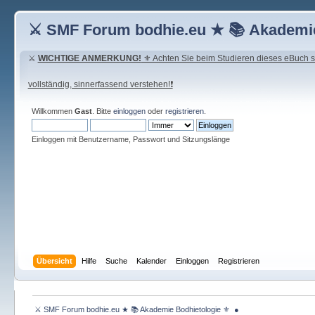
⚔ SMF Forum bodhie.eu ★ 📚 Akademie
⚔
WICHTIGE ANMERKUNG!
⚜ Achten Sie beim Studieren dieses eBuch seh
vollständig, sinnerfassend verstehen!❗
Willkommen
Gast
. Bitte
einloggen
oder
registrieren
.
Einloggen mit Benutzername, Passwort und Sitzungslänge
Übersicht
Hilfe
Suche
Kalender
Einloggen
Registrieren
 ⚔ SMF Forum bodhie.eu ★ 📚 Akademie Bodhietologie ⚜  ● 