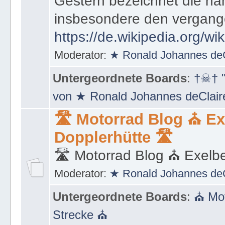
muss, um von Vergangenhe
Gestern bezeichnet die na
insbesondere den vergang
https://de.wikipedia.org/wi
Moderator:
★ Ronald Johannes de
Untergeordnete Boards
:
†☠† "
von ★ Ronald Johannes deClai
🛣 Motorrad Blog ⛪ Ex
Dopplerhütte 🛣
🛣 Motorrad Blog ⛪ Exelbe
Moderator:
★ Ronald Johannes de
Untergeordnete Boards
:
⛪ Mot