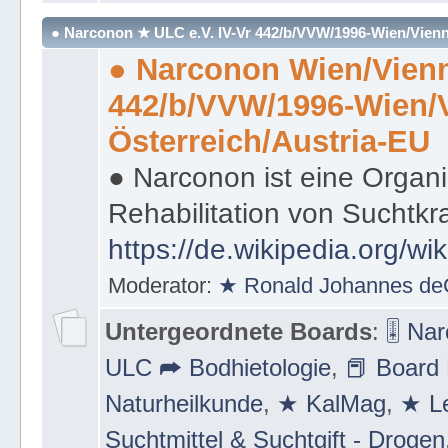
Strecke ⛪
● Narconon ★ ULC e.V. IV-Vr 442/b/VVW/1996-Wien/Vienn
● Narconon Wien/Vienn
442/b/VVW/1996-Wien/
Österreich/Austria-EU
● Narconon ist eine Organi
Rehabilitation von Suchtkr
https://de.wikipedia.org/wi
Moderator:
★ Ronald Johannes de
Untergeordnete Boards
:
🎚 Na
ULC ➦ Bodhietologie
,
📕 Board 
Naturheilkunde
,
★ KalMag
,
★ Le