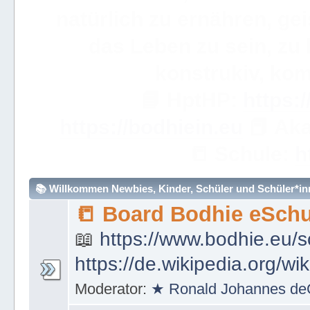
WICHTIGE ANMERKUN
dieses eBuch sehr, sehr so
über ein Wort hinweggeh
ve
📟
Simple Learning

Mathem
🧮
https://bodhie.eu/sim
📚 Willkommen Newbies, Kinder, Schüler und Schüler*inne
📒 Board Bodhie eSchu
📖
https://www.bodhie.eu/s
https://de.wikipedia.org/wi