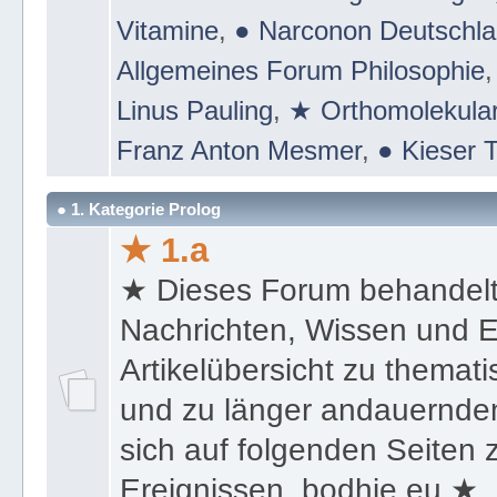
Suchtmittel & Suchtgift - Drogen
Vitamine
,
● Narconon Deutschl
Allgemeines Forum Philosophie
Linus Pauling
,
★ Orthomolekular
Franz Anton Mesmer
,
● Kieser T
● 1. Kategorie Prolog
★ 1.a
★ Dieses Forum behandel
Nachrichten, Wissen und E
Artikelübersicht zu themat
und zu länger andauernden
sich auf folgenden Seiten