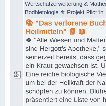
Netzwerke" 🖲 Social Media Mar
Wortschatzerweiterung & Math
Bodhietologie ⚜ Projekt Pilot*in
📚 "Das verlorene Buch
Heilmitteln" 📗 📖
🍀 "Alle Wiesen und Matte
sind Hergott's Apotheke," 
seinerzeit bereits, dass 
ein Kraut gewachsen ist. U
Eine reiche biologische Vie
um bei der Heilkraft der N
schöpfen zu können. Blüh