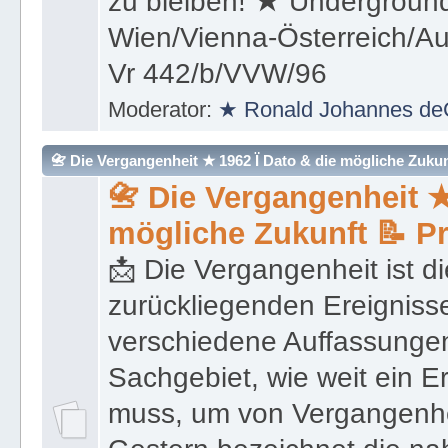
(Überleben) und weiter kon
zu bleiben! ★ Underground
Wien/Vienna-Österreich/Aus
Vr 442/b/VVW/96
Moderator:
★ Ronald Johannes de
📇 Die Vergangenheit ★ 1962 Ï Dato & die mögliche Zukunft 
📇 Die Vergangenheit ★
mögliche Zukunft 📝 P
📩 Die Vergangenheit ist di
zurückliegenden Ereignisse
verschiedene Auffassungen
Sachgebiet, wie weit ein E