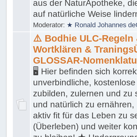
präsentiert eine Liste von
aus der NaturApotheke, di
auf natürliche Weise linder
Moderator:
★ Ronald Johannes de
⚠️ Bodhie ULC-Regeln
Wortklären & Traning
GLOSSAR-Nomenklatu
🖥 Hier befinden sich korre
unverbindliche, kostenlose
zubilden, zulernen und zu 
und natürlich zu ernähren, 
aktiv fit für das Leben zu s