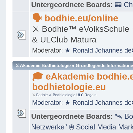
Moderator:
★ Ronald Johannes de
Untergeordnete Boards
:
📟 C
🗣 bodhie.eu/online
⚔ Bodhie™ eVolksSchule
& ULClub Matura
Moderator:
★ Ronald Johannes de
⚔ Akademie Bodhietologie ● Grundlegende Information
🎓 eAkademie bodhie.
bodhietologie.eu
⚔
Bodhie
⚔ Bodhietologie
ULC Regeln
Moderator:
★ Ronald Johannes de
Untergeordnete Boards
:
🛰 Bo