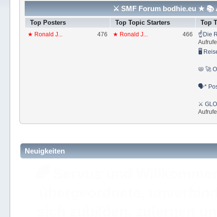
⚔ SMF Forum bodhie.eu ★ 📚 A
Top Posters
Top Topic Starters
Top 
★ Ronald J...
476
★ Ronald J...
466
☝Die R
Aufrufe
🖥 Reis
📛 🚀 O
🗣* Pos
⚔ GLOS
Aufrufe
Neuigkeiten
🚩 Hier findest Du staat
der ⚔ ULC Akademie Bo
Akademie 