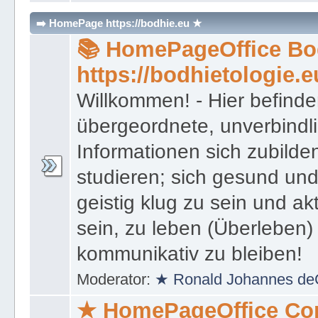
Islam
,
🕍 Board Judentum
,
⚔ Bo
➡️ HomePage https://bodhie.eu ★
📚 HomePageOffice Bod
https://bodhietologie.e
Willkommen! - Hier befinde
übergeordnete, unverbindl
Informationen sich zubilde
studieren; sich gesund und
geistig klug zu sein und akt
sein, zu leben (Überleben) 
kommunikativ zu bleiben!
Moderator:
★ Ronald Johannes de