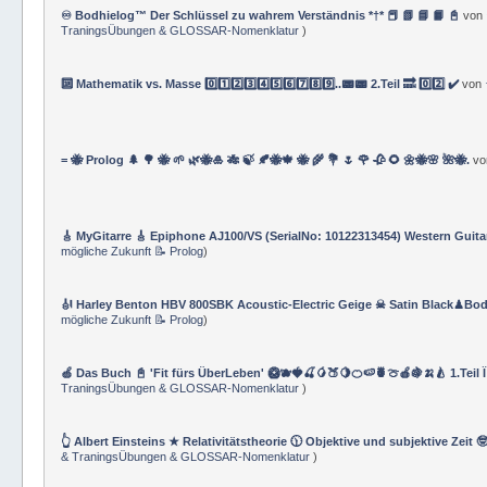
♾️ Bodhielog™ Der Schlüssel zu wahrem Verständnis *†* 📕 📗 📘 📙 📓
von
TraningsÜbungen & GLOSSAR-Nomenklatur
)
🔟 Mathematik vs. Masse 0️⃣1️⃣2️⃣3️⃣4️⃣5️⃣6️⃣7️⃣8️⃣9️⃣..📟📟 2.Teil 🔜 0️⃣2️⃣ ✔️
von
= 🐝 Prolog 🌲 🌳 🐝 🌱 🌿🐝🎍 🎋 🍃 🍂🐝🍁 🐝 🌾 💐 🌷 🌹 🥀 🌻 🌼🐝🌸 🌺🐝.
v
🎸 MyGitarre 🎸 Epiphone AJ100/VS (SerialNo: 10122313454) Western Guita
mögliche Zukunft 📝 Prolog
)
🎻 Harley Benton HBV 800SBK Acoustic-Electric Geige ☠ Satin Black♟Bod
mögliche Zukunft 📝 Prolog
)
🍏 Das Buch 📓 'Fit fürs ÜberLeben' 🥝🫐🍓🍒🥭🍑🍋🍊🍉🍍🍈🍎🍇🍌🍐 1.Teil 
TraningsÜbungen & GLOSSAR-Nomenklatur
)
👆 Albert Einsteins ★ Relativitätstheorie 🕦 Objektive und subjektive Zeit 