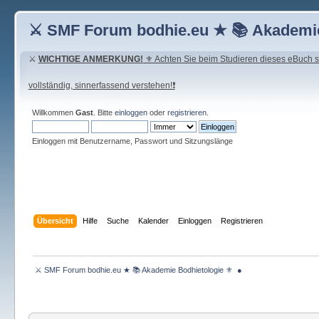
⚔ SMF Forum bodhie.eu ★ 📚 Akademie
⚔
WICHTIGE ANMERKUNG!
⚜ Achten Sie beim Studieren dieses eBuch seh
vollständig, sinnerfassend verstehen!❗
Willkommen
Gast
. Bitte
einloggen
oder
registrieren
.
Einloggen mit Benutzername, Passwort und Sitzungslänge
Übersicht
Hilfe
Suche
Kalender
Einloggen
Registrieren
 ⚔ SMF Forum bodhie.eu ★ 📚 Akademie Bodhietologie ⚜  ● 