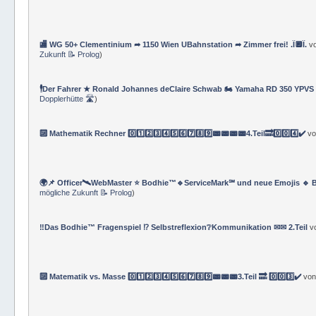
⚜ Info ⚔ eVolksSchule Bodhie™ ⚔ Lebens- und Sozialberater*innen †★†
🏬 WG 50+ Clementinium ➦ 1150 Wien UBahnstation ➦ Zimmer frei! .Ï🔲Ï.
v
Zukunft 📝 Prolog
)
🕴Der Fahrer ★ Ronald Johannes deClaire Schwab 🏍️ Yamaha RD 350 YPVS ⌚
Dopplerhütte 🛣
)
🔟 Mathematik Rechner 0️⃣1️⃣2️⃣3️⃣4️⃣5️⃣6️⃣7️⃣8️⃣9️⃣📟📟📟📟4.Teil🔜0️⃣0️⃣4️⃣✔️
v
🌍📌 Officer🛰WebMaster ⭐️ Bodhie™🔹ServiceMark℠ und neue Emojis 🔹 
mögliche Zukunft 📝 Prolog
)
‼️Das Bodhie™ Fragenspiel ⁉️ Selbstreflexion❔Kommunikation ✉✉ 2.Teil
v
🔟 Matematik vs. Masse 0️⃣1️⃣2️⃣3️⃣4️⃣5️⃣6️⃣7️⃣8️⃣9️⃣📟📟📟3.Teil 🔜 0️⃣0️⃣3️⃣✔️
vo