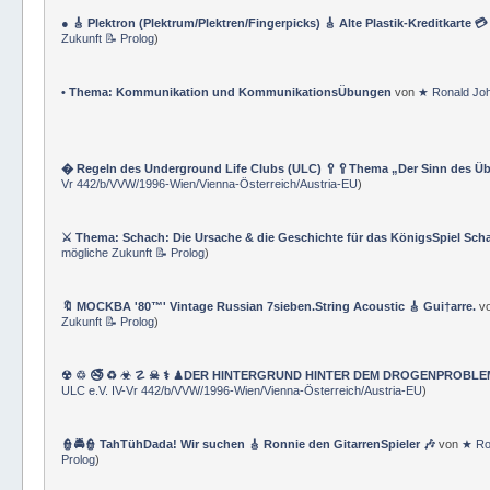
& TraningsÜbungen & GLOSSAR-Nomenklatur
)
● 🎸 Plektron (Plektrum/Plektren/Fingerpicks) 🎸 Alte Plastik-Kreditkarte 
Zukunft 📝 Prolog
)
• Thema: Kommunikation und KommunikationsÜbungen
von
★ Ronald Jo
� Regeln des Underground Life Clubs (ULC) 🥄🥄Thema „Der Sinn des Ü
Vr 442/b/VVW/1996-Wien/Vienna-Österreich/Austria-EU
)
⚔ Thema: Schach: Die Ursache & die Geschichte für das KönigsSpiel Sch
mögliche Zukunft 📝 Prolog
)
🔖 MOCKBA '80™' Vintage Russian 7sieben.String Acoustic 🎸 Gui†arre.
v
Zukunft 📝 Prolog
)
☢ ♲ 🚭 ♻ ☣ ☡ ☠ ⚕ ♟DER HINTERGRUND HINTER DEM DROGENPROBLEM 🛰
ULC e.V. IV-Vr 442/b/VVW/1996-Wien/Vienna-Österreich/Austria-EU
)
👮🚔👮 TahTühDada! Wir suchen 🎸 Ronnie den GitarrenSpieler 🎶
von
★ Ro