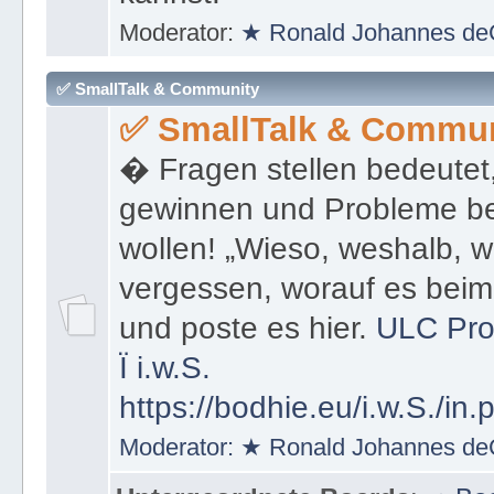
kannst.
Moderator:
★ Ronald Johannes de
✅ SmallTalk & Community
✅ SmallTalk & Commun
� Fragen stellen bedeutet
gewinnen und Probleme be
wollen! „Wieso, weshalb, w
vergessen, worauf es bei
und poste es hier.
ULC Pro
Ï
i.w.S.
https://bodhie.eu/i.w.S./in.
Moderator:
★ Ronald Johannes de