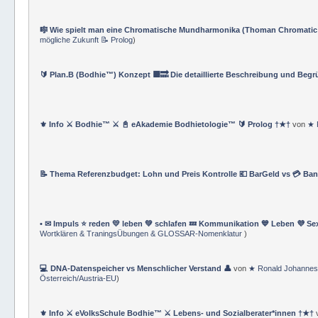
⚔️ Bodhie™ Offizielles Navigationsverzeichnis ✔️ Underground Life Club™
Wortklären & TraningsÜbungen & GLOSSAR-Nomenklatur
)
🎼 Wie spielt man eine Chromatische Mundharmonika (Thoman Chromatic
mögliche Zukunft 📝 Prolog
)
🔰 Plan.B (Bodhie™) Konzept 🟪🔜 Die detaillierte Beschreibung und Beg
⚜ Info ⚔ Bodhie™ ⚔ 📓 eAkademie Bodhietologie™ 🔰 Prolog †★†
von
★ 
📝 Thema Referenzbudget: Lohn und Preis Kontrolle 💶 BarGeld vs 💳 Ba
• ✉ Impuls ⭐️ reden 💛 leben 💚 schlafen 💤 Kommunikation 💙 Leben 💜 Se
Wortklären & TraningsÜbungen & GLOSSAR-Nomenklatur
)
💻 DNA-Datenspeicher vs Menschlicher Verstand 👤
von
★ Ronald Johannes
Österreich/Austria-EU
)