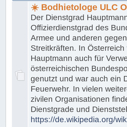
★ ★ Bodhietologie ULC Officer ➦ Regeln ● Glossar ● In
☀️ Bodhietologe ULC Of
Der Dienstgrad Hauptmann (
Offizierdienstgrad des Bu
Armee und anderen gegenw
Streitkräften. In Österreic
Hauptmann auch für Verwe
österreichischen Bundespo
genutzt und war auch ein 
Feuerwehr. In vielen weiter
zivilen Organisationen find
Dienstgrade und Dienstste