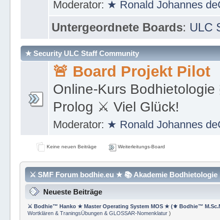
https://de.wikipedia.org/wi
Moderator:
★ Ronald Johannes de
Untergeordnete Boards
:
ULC S
★ Security ULC Staff Community
🚨 Board Projekt Pilot
Online-Kurs Bodhietologie 
Prolog ⚔ Viel Glück!
Moderator:
★ Ronald Johannes de
Keine neuen Beiträge
Weiterleitungs-Board
⚔ SMF Forum bodhie.eu ★ 📚 Akademie Bodhietologie ⚜
Neueste Beiträge