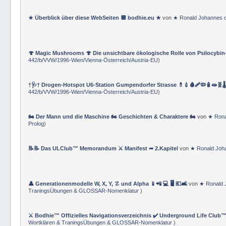
⚔ Bodhie™ Hanko ★ Master Operating System MOS ★ (⚜ Bodhie™ M.Sc.
Wortklären & TraningsÜbungen & GLOSSAR-Nomenklatur
)
★ Überblick über diese WebSeiten 🔲 bodhie.eu ★
von
★ Ronald Johannes 
🍄 Magic Mushrooms 🍄 Die unsichtbare ökologische Rolle von Psilocybin
442/b/VVW/1996-Wien/Vienna-Österreich/Austria-EU
)
†🩺† Drogen-Hotspot U6-Station Gumpendorfer Strasse 💊💉🩸🩹🦠🧴🧫🧬🌡
442/b/VVW/1996-Wien/Vienna-Österreich/Austria-EU
)
🏍 Der Mann und die Maschine 🏍 Geschichten & Charaktere 🏍
von
★ Rona
Prolog
)
📝📝 Das ULClub™ Memorandum ⚔ Manifest ➦ 2.Kapitel
von
★ Ronald Joh
👤 Generationenmodelle W, X, Y, ☡ und Alpha 📱📲 💻 🖥️ 💶🛋️
von
★ Ronald 
TraningsÜbungen & GLOSSAR-Nomenklatur
)