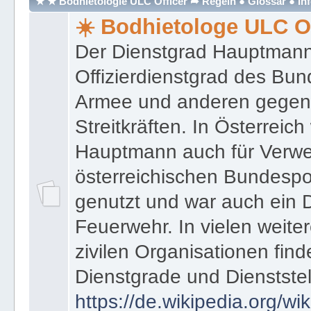
★ ★ Bodhietologie ULC Officer ➦ Regeln ● Glossar ● In
☀️ Bodhietologe ULC Of
Der Dienstgrad Hauptmann (
Offizierdienstgrad des Bu
Armee und anderen gegenw
Streitkräften. In Österreic
Hauptmann auch für Verwe
österreichischen Bundespo
genutzt und war auch ein 
Feuerwehr. In vielen weiter
zivilen Organisationen find
Dienstgrade und Dienstste