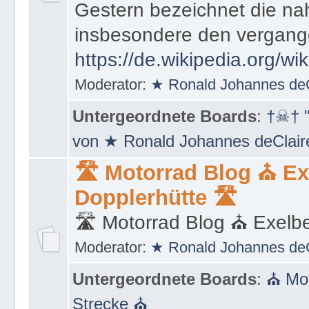
muss, um von Vergangenhe
Gestern bezeichnet die na
insbesondere den vergang
https://de.wikipedia.org/wi
Moderator:
★ Ronald Johannes de
Untergeordnete Boards
:
†☠† "
von ★ Ronald Johannes deClai
🛣 Motorrad Blog ⛪ Ex
Dopplerhütte 🛣
🛣 Motorrad Blog ⛪ Exelbe
Moderator:
★ Ronald Johannes de
Untergeordnete Boards
:
⛪ Mot