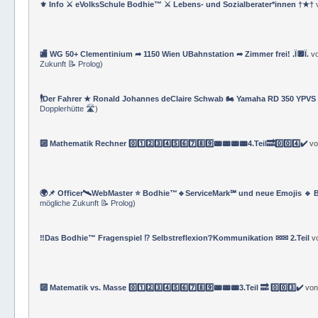
⚜ Info ⚔ eVolksSchule Bodhie™ ⚔ Lebens- und Sozialberater*innen †★†
🏬 WG 50+ Clementinium ➦ 1150 Wien UBahnstation ➦ Zimmer frei! .Ï🔲Ï.
v
Zukunft 📝 Prolog
)
🕴Der Fahrer ★ Ronald Johannes deClaire Schwab 🏍️ Yamaha RD 350 YPVS ⌚
Dopplerhütte 🛣
)
🔟 Mathematik Rechner 0️⃣1️⃣2️⃣3️⃣4️⃣5️⃣6️⃣7️⃣8️⃣9️⃣📟📟📟📟4.Teil🔜0️⃣0️⃣4️⃣✔️
v
🌍📌 Officer🛰WebMaster ⭐️ Bodhie™🔹ServiceMark℠ und neue Emojis 🔹 
mögliche Zukunft 📝 Prolog
)
‼️Das Bodhie™ Fragenspiel ⁉️ Selbstreflexion❔Kommunikation ✉✉ 2.Teil
v
🔟 Matematik vs. Masse 0️⃣1️⃣2️⃣3️⃣4️⃣5️⃣6️⃣7️⃣8️⃣9️⃣📟📟📟3.Teil 🔜 0️⃣0️⃣3️⃣✔️
vo