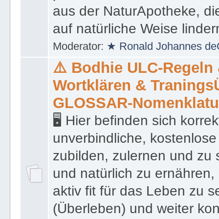
präsentiert eine Liste von
aus der NaturApotheke, di
auf natürliche Weise linder
Moderator:
★ Ronald Johannes de
⚠️ Bodhie ULC-Regeln
Wortklären & Traning
GLOSSAR-Nomenklatu
🖥 Hier befinden sich korre
unverbindliche, kostenlose
zubilden, zulernen und zu 
und natürlich zu ernähren, 
aktiv fit für das Leben zu s