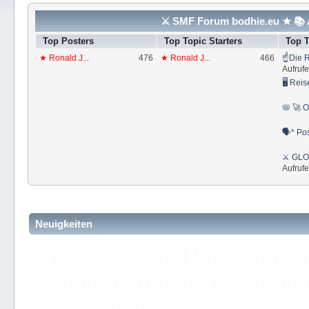
⚔ SMF Forum bodhie.eu ★ 📚 A
Top Posters
Top Topic Starters
Top 
★ Ronald J...
476
★ Ronald J...
466
☝Die R
Aufrufe
🖥 Reis
📛 🚀 O
🗣* Pos
⚔ GLOS
Aufrufe
Neuigkeiten
🚩 Hier findest Du staat
der ⚔ ULC Akademie Bo