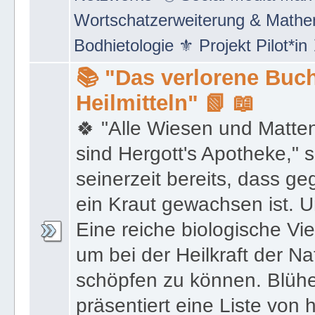
Netzwerke" 🖲 Social Media Mar
Wortschatzerweiterung & Math
Bodhietologie ⚜ Projekt Pilot*in
📚 "Das verlorene Buch
Heilmitteln" 📗 📖
🍀 "Alle Wiesen und Matte
sind Hergott's Apotheke," 
seinerzeit bereits, dass 
ein Kraut gewachsen ist. U
Eine reiche biologische Vie
um bei der Heilkraft der N
schöpfen zu können. Blüh