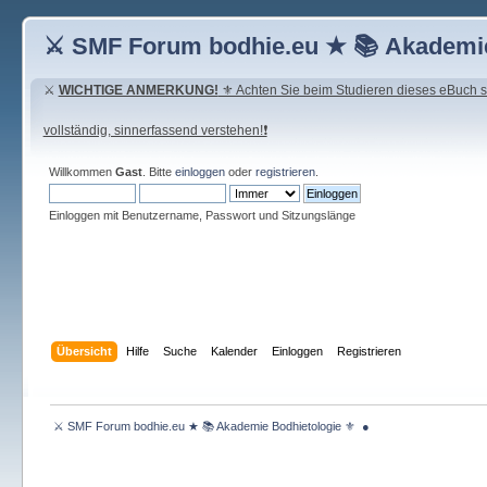
⚔ SMF Forum bodhie.eu ★ 📚 Akademie
⚔
WICHTIGE ANMERKUNG!
⚜ Achten Sie beim Studieren dieses eBuch seh
vollständig, sinnerfassend verstehen!❗
Willkommen
Gast
. Bitte
einloggen
oder
registrieren
.
Einloggen mit Benutzername, Passwort und Sitzungslänge
Übersicht
Hilfe
Suche
Kalender
Einloggen
Registrieren
 ⚔ SMF Forum bodhie.eu ★ 📚 Akademie Bodhietologie ⚜  ● 