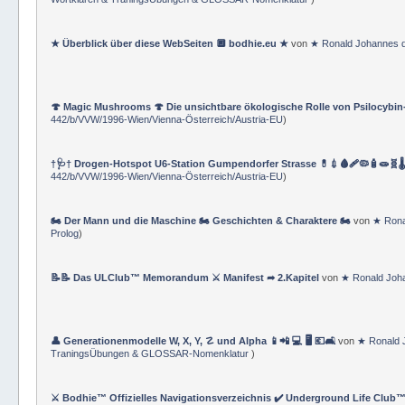
⚔ Bodhie™ Hanko ★ Master Operating System MOS ★ (⚜ Bodhie™ M.Sc.
Wortklären & TraningsÜbungen & GLOSSAR-Nomenklatur
)
★ Überblick über diese WebSeiten 🔲 bodhie.eu ★
von
★ Ronald Johannes 
🍄 Magic Mushrooms 🍄 Die unsichtbare ökologische Rolle von Psilocybin
442/b/VVW/1996-Wien/Vienna-Österreich/Austria-EU
)
†🩺† Drogen-Hotspot U6-Station Gumpendorfer Strasse 💊💉🩸🩹🦠🧴🧫🧬🌡
442/b/VVW/1996-Wien/Vienna-Österreich/Austria-EU
)
🏍 Der Mann und die Maschine 🏍 Geschichten & Charaktere 🏍
von
★ Rona
Prolog
)
📝📝 Das ULClub™ Memorandum ⚔ Manifest ➦ 2.Kapitel
von
★ Ronald Joh
👤 Generationenmodelle W, X, Y, ☡ und Alpha 📱📲 💻 🖥️ 💶🛋️
von
★ Ronald 
TraningsÜbungen & GLOSSAR-Nomenklatur
)