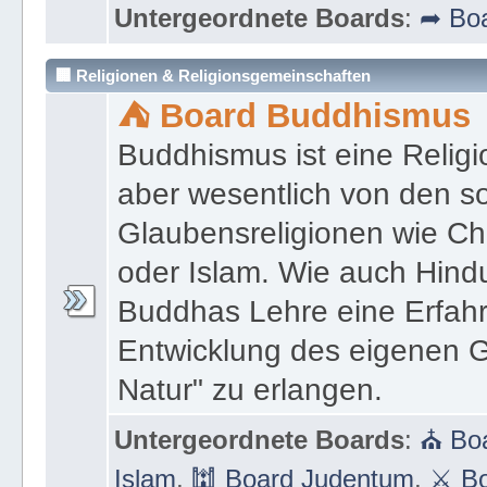
Moderator:
★ Ronald Johannes de
Untergeordnete Boards
:
➦ Boa
🏢 Religionen & Religionsgemeinschaften
⛺ Board Buddhismus
Buddhismus ist eine Religi
aber wesentlich von den 
Glaubensreligionen wie Ch
oder Islam. Wie auch Hind
Buddhas Lehre eine Erfahrun
Entwicklung des eigenen G
Natur" zu erlangen.
Untergeordnete Boards
:
⛪ Boa