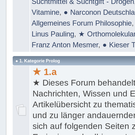
Naturheilkunde
,
★ KalMag
,
★ Le
Suchtmittel & Suchtgift - Drogen
Vitamine
,
● Narconon Deutschl
Allgemeines Forum Philosophie
Linus Pauling
,
★ Orthomolekular
Franz Anton Mesmer
,
● Kieser T
● 1. Kategorie Prolog
★ 1.a
★ Dieses Forum behandel
Nachrichten, Wissen und E
Artikelübersicht zu themat
und zu länger andauernden