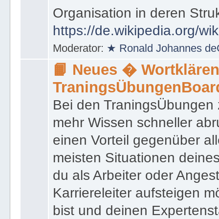
das innerhalb einer Behörd
Organisation in deren Stru
https://de.wikipedia.org/wi
Moderator:
★ Ronald Johannes de
📙 Neues � Wortklären
TraningsÜbungenBoar
Bei den TraningsÜbungen ze
mehr Wissen schneller abr
einen Vorteil gegenüber al
meisten Situationen deine
du als Arbeiter oder Angest
Karriereleiter aufsteigen m