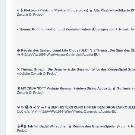
👆 Albert Einsteins ★ Relativitätstheorie 🕦 Objektive und subjektive Zeit 
& TraningsÜbungen & GLOSSAR-Nomenklatur
)
● 🎸 Plektron (Plektrum/Plektren/Fingerpicks) 🎸 Alte Plastik-Kreditkarte 
Zukunft 📝 Prolog
)
• Thema: Kommunikation und KommunikationsÜbungen
von
★ Ronald Jo
� Regeln des Underground Life Clubs (ULC) 🥄🥄Thema „Der Sinn des Ü
Vr 442/b/VVW/1996-Wien/Vienna-Österreich/Austria-EU
)
⚔ Thema: Schach: Die Ursache & die Geschichte für das KönigsSpiel Sch
mögliche Zukunft 📝 Prolog
)
🔖 MOCKBA '80™' Vintage Russian 7sieben.String Acoustic 🎸 Gui†arre.
v
Zukunft 📝 Prolog
)
☢ ♲ 🚭 ♻ ☣ ☡ ☠ ⚕ ♟DER HINTERGRUND HINTER DEM DROGENPROBLEM 🛰
ULC e.V. IV-Vr 442/b/VVW/1996-Wien/Vienna-Österreich/Austria-EU
)