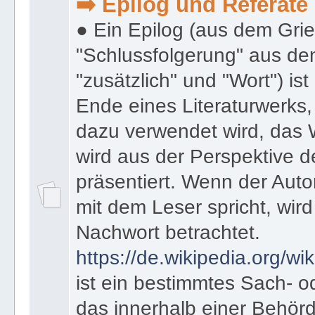
● 3. Kategorie Epilog & Referate
➡️ Epilog und Referate
● Ein Epilog (aus dem Gri
"Schlussfolgerung" aus den
"zusätzlich" und "Wort") ist
Ende eines Literaturwerks
dazu verwendet wird, das 
wird aus der Perspektive d
präsentiert. Wenn der Autor
mit dem Leser spricht, wird
Nachwort betrachtet.
https://de.wikipedia.org/wik
ist ein bestimmtes Sach- 