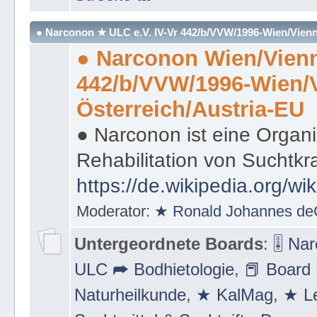
Strecke ⛪
● Narconon ★ ULC e.V. IV-Vr 442/b/VVW/1996-Wien/Vienn
● Narconon Wien/Vienn
442/b/VVW/1996-Wien/
Österreich/Austria-EU
● Narconon ist eine Organi
Rehabilitation von Suchtkr
https://de.wikipedia.org/wi
Moderator:
★ Ronald Johannes de
Untergeordnete Boards
:
🎚 Na
ULC ➦ Bodhietologie
,
📕 Board 