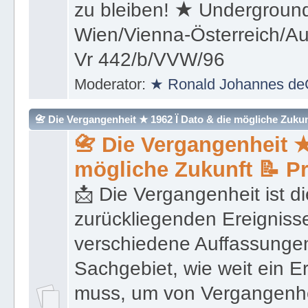
(Überleben) und weiter kon
zu bleiben! ★ Underground
Wien/Vienna-Österreich/Aus
Vr 442/b/VVW/96
Moderator:
★ Ronald Johannes de
📇 Die Vergangenheit ★ 1962 Ï Dato & die mögliche Zukunft 
📇 Die Vergangenheit ★
mögliche Zukunft 📝 P
📩 Die Vergangenheit ist di
zurückliegenden Ereignisse
verschiedene Auffassungen
Sachgebiet, wie weit ein E