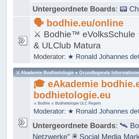
Moderator:
★ Ronald Johannes de
Untergeordnete Boards
:
📟 C
🗣 bodhie.eu/online
⚔ Bodhie™ eVolksSchule
& ULClub Matura
Moderator:
★ Ronald Johannes de
⚔ Akademie Bodhietologie ● Grundlegende Information
🎓 eAkademie bodhie.
bodhietologie.eu
⚔
Bodhie
⚔ Bodhietologie
ULC Regeln
Moderator:
★ Ronald Johannes de
Untergeordnete Boards
:
🛰 Bo