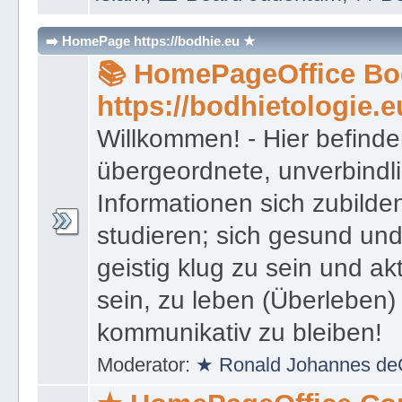
Islam
,
🕍 Board Judentum
,
⚔ Bo
➡️ HomePage https://bodhie.eu ★
📚 HomePageOffice Bod
https://bodhietologie.e
Willkommen! - Hier befinde
übergeordnete, unverbindl
Informationen sich zubilde
studieren; sich gesund und
geistig klug zu sein und akt
sein, zu leben (Überleben) 
kommunikativ zu bleiben!
Moderator:
★ Ronald Johannes de