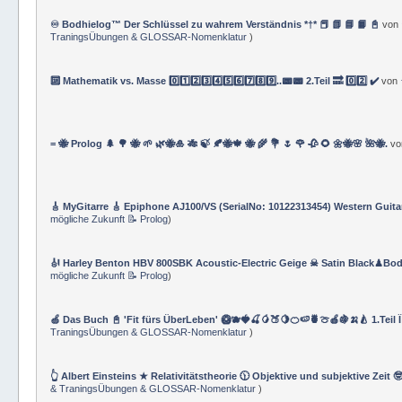
♾️ Bodhielog™ Der Schlüssel zu wahrem Verständnis *†* 📕 📗 📘 📙 📓
von
TraningsÜbungen & GLOSSAR-Nomenklatur
)
🔟 Mathematik vs. Masse 0️⃣1️⃣2️⃣3️⃣4️⃣5️⃣6️⃣7️⃣8️⃣9️⃣..📟📟 2.Teil 🔜 0️⃣2️⃣ ✔️
von
= 🐝 Prolog 🌲 🌳 🐝 🌱 🌿🐝🎍 🎋 🍃 🍂🐝🍁 🐝 🌾 💐 🌷 🌹 🥀 🌻 🌼🐝🌸 🌺🐝.
v
🎸 MyGitarre 🎸 Epiphone AJ100/VS (SerialNo: 10122313454) Western Guita
mögliche Zukunft 📝 Prolog
)
🎻 Harley Benton HBV 800SBK Acoustic-Electric Geige ☠ Satin Black♟Bod
mögliche Zukunft 📝 Prolog
)
🍏 Das Buch 📓 'Fit fürs ÜberLeben' 🥝🫐🍓🍒🥭🍑🍋🍊🍉🍍🍈🍎🍇🍌🍐 1.Teil 
TraningsÜbungen & GLOSSAR-Nomenklatur
)