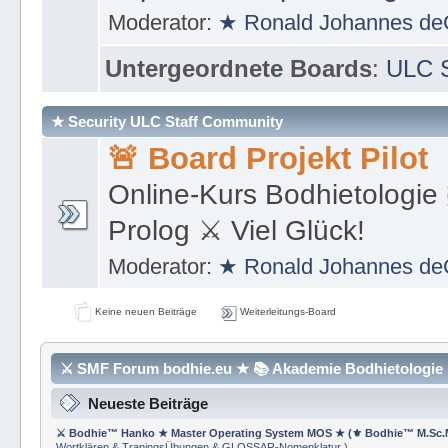
https://de.wikipedia.org/wi
Moderator:
★ Ronald Johannes de
Untergeordnete Boards
:
ULC S
★ Security ULC Staff Community
🚨 Board Projekt Pilot
Online-Kurs Bodhietologie 
Prolog ⚔ Viel Glück!
Moderator:
★ Ronald Johannes de
Keine neuen Beiträge
Weiterleitungs-Board
⚔ SMF Forum bodhie.eu ★ 📚 Akademie Bodhietologie ⚜
Neueste Beiträge