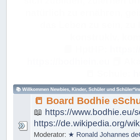
Akademie 
WICHTIGE ANMERKUN
dieses eBuch sehr, sehr so
über ein Wort hinweggeh
ve
📟
Simple Learning

Mathem
🧮
https://bodhie.eu/sim
📚 Willkommen Newbies, Kinder, Schüler und Schüler*inne
📒 Board Bodhie eSchu
📖
https://www.bodhie.eu/s
https://de.wikipedia.org/wi