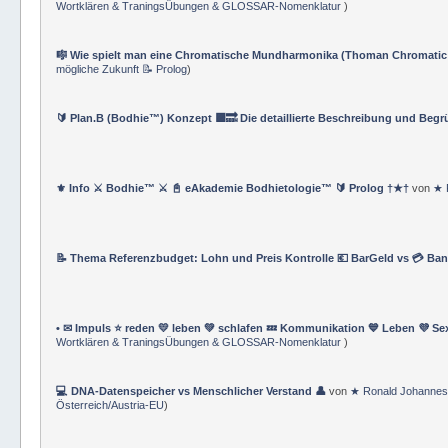
⚔️ Bodhie™ Offizielles Navigationsverzeichnis ✔️ Underground Life Club™
Wortklären & TraningsÜbungen & GLOSSAR-Nomenklatur
)
🎼 Wie spielt man eine Chromatische Mundharmonika (Thoman Chromatic
mögliche Zukunft 📝 Prolog
)
🔰 Plan.B (Bodhie™) Konzept 🟪🔜 Die detaillierte Beschreibung und Beg
⚜ Info ⚔ Bodhie™ ⚔ 📓 eAkademie Bodhietologie™ 🔰 Prolog †★†
von
★ 
📝 Thema Referenzbudget: Lohn und Preis Kontrolle 💶 BarGeld vs 💳 Ba
• ✉ Impuls ⭐️ reden 💛 leben 💚 schlafen 💤 Kommunikation 💙 Leben 💜 Se
Wortklären & TraningsÜbungen & GLOSSAR-Nomenklatur
)
💻 DNA-Datenspeicher vs Menschlicher Verstand 👤
von
★ Ronald Johannes
Österreich/Austria-EU
)