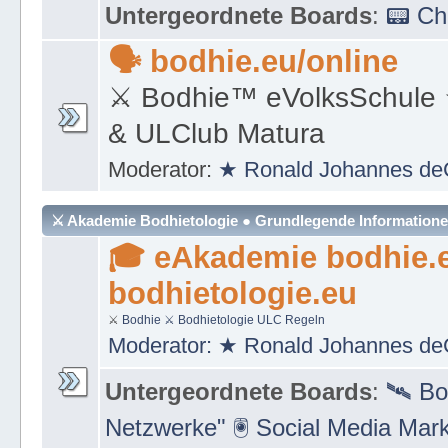
Moderator:
★ Ronald Johannes de
Untergeordnete Boards
:
📟 C
🗣 bodhie.eu/online
⚔ Bodhie™ eVolksSchule
& ULClub Matura
Moderator:
★ Ronald Johannes de
⚔ Akademie Bodhietologie ● Grundlegende Information
🎓 eAkademie bodhie.
bodhietologie.eu
⚔
Bodhie
⚔ Bodhietologie
ULC Regeln
Moderator:
★ Ronald Johannes de
Untergeordnete Boards
:
🛰 Bo