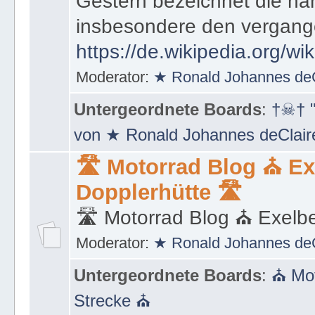
muss, um von Vergangenhe
Gestern bezeichnet die na
insbesondere den vergang
https://de.wikipedia.org/wi
Moderator:
★ Ronald Johannes de
Untergeordnete Boards
:
†☠† "
von ★ Ronald Johannes deClai
🛣 Motorrad Blog ⛪ Ex
Dopplerhütte 🛣
🛣 Motorrad Blog ⛪ Exelbe
Moderator:
★ Ronald Johannes de
Untergeordnete Boards
:
⛪ Mot