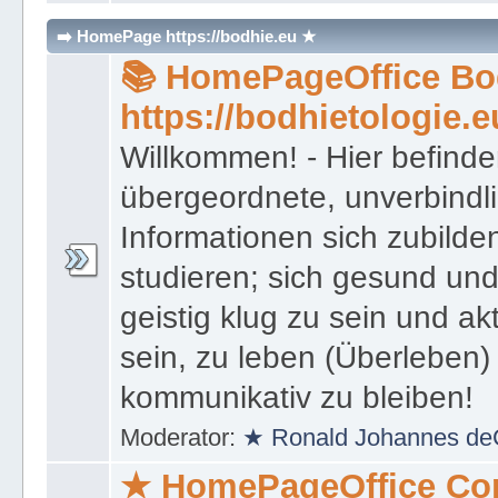
Islam
,
🕍 Board Judentum
,
⚔ Bo
➡️ HomePage https://bodhie.eu ★
📚 HomePageOffice Bod
https://bodhietologie.e
Willkommen! - Hier befinde
übergeordnete, unverbindl
Informationen sich zubilde
studieren; sich gesund und
geistig klug zu sein und akt
sein, zu leben (Überleben) 
kommunikativ zu bleiben!
Moderator:
★ Ronald Johannes de