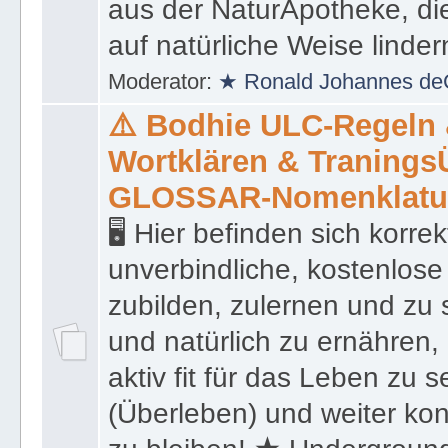
präsentiert eine Liste von
aus der NaturApotheke, di
auf natürliche Weise linder
Moderator:
★ Ronald Johannes de
⚠️ Bodhie ULC-Regeln
Wortklären & Traning
GLOSSAR-Nomenklatu
🖥 Hier befinden sich korre
unverbindliche, kostenlose
zubilden, zulernen und zu 
und natürlich zu ernähren, 
aktiv fit für das Leben zu s