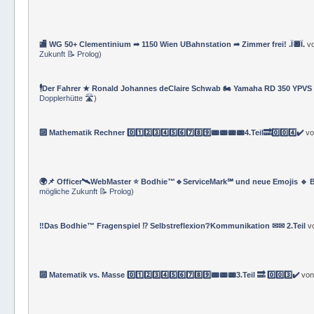
⚜ Info ⚔ eVolksSchule Bodhie™ ⚔ Lebens- und Sozialberater*innen †★†
🏬 WG 50+ Clementinium ➦ 1150 Wien UBahnstation ➦ Zimmer frei! .Ï🔲Ï.
v
Zukunft 📝 Prolog
)
🕴Der Fahrer ★ Ronald Johannes deClaire Schwab 🏍️ Yamaha RD 350 YPVS ⌚
Dopplerhütte 🛣
)
🔟 Mathematik Rechner 0️⃣1️⃣2️⃣3️⃣4️⃣5️⃣6️⃣7️⃣8️⃣9️⃣📟📟📟📟4.Teil🔜0️⃣0️⃣4️⃣✔️
v
🌍📌 Officer🛰WebMaster ⭐️ Bodhie™🔹ServiceMark℠ und neue Emojis 🔹 
mögliche Zukunft 📝 Prolog
)
‼️Das Bodhie™ Fragenspiel ⁉️ Selbstreflexion❔Kommunikation ✉✉ 2.Teil
v
🔟 Matematik vs. Masse 0️⃣1️⃣2️⃣3️⃣4️⃣5️⃣6️⃣7️⃣8️⃣9️⃣📟📟📟3.Teil 🔜 0️⃣0️⃣3️⃣✔️
vo