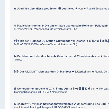
⚔ Bodhie™ Hanko ★ Master Operating System MOS ★ (⚜ Bodhie™ M.Sc.
Wortklären & TraningsÜbungen & GLOSSAR-Nomenklatur
)
★ Überblick über diese WebSeiten 🔲 bodhie.eu ★
von
★ Ronald Johannes 
🍄 Magic Mushrooms 🍄 Die unsichtbare ökologische Rolle von Psilocybin
442/b/VVW/1996-Wien/Vienna-Österreich/Austria-EU
)
†🩺† Drogen-Hotspot U6-Station Gumpendorfer Strasse 💊💉🩸🩹🦠🧴🧫🧬🌡
442/b/VVW/1996-Wien/Vienna-Österreich/Austria-EU
)
🏍 Der Mann und die Maschine 🏍 Geschichten & Charaktere 🏍
von
★ Rona
Prolog
)
📝📝 Das ULClub™ Memorandum ⚔ Manifest ➦ 2.Kapitel
von
★ Ronald Joh
👤 Generationenmodelle W, X, Y, ☡ und Alpha 📱📲 💻 🖥️ 💶🛋️
von
★ Ronald 
TraningsÜbungen & GLOSSAR-Nomenklatur
)