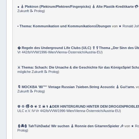
& TraningsÜbungen & GLOSSAR-Nomenklatur
)
● 🎸 Plektron (Plektrum/Plektren/Fingerpicks) 🎸 Alte Plastik-Kreditkarte 
Zukunft 📝 Prolog
)
• Thema: Kommunikation und KommunikationsÜbungen
von
★ Ronald Jo
� Regeln des Underground Life Clubs (ULC) 🥄🥄Thema „Der Sinn des Ü
Vr 442/b/VVW/1996-Wien/Vienna-Österreich/Austria-EU
)
⚔ Thema: Schach: Die Ursache & die Geschichte für das KönigsSpiel Sch
mögliche Zukunft 📝 Prolog
)
🔖 MOCKBA '80™' Vintage Russian 7sieben.String Acoustic 🎸 Gui†arre.
v
Zukunft 📝 Prolog
)
☢ ♲ 🚭 ♻ ☣ ☡ ☠ ⚕ ♟DER HINTERGRUND HINTER DEM DROGENPROBLEM 🛰
ULC e.V. IV-Vr 442/b/VVW/1996-Wien/Vienna-Österreich/Austria-EU
)
👮🚔👮 TahTühDada! Wir suchen 🎸 Ronnie den GitarrenSpieler 🎶
von
★ Ro