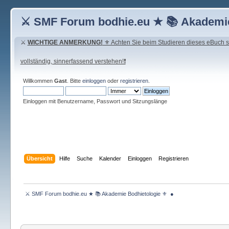
⚔ SMF Forum bodhie.eu ★ 📚 Akademie
⚔
WICHTIGE ANMERKUNG!
⚜ Achten Sie beim Studieren dieses eBuch seh
vollständig, sinnerfassend verstehen!❗
Willkommen
Gast
. Bitte
einloggen
oder
registrieren
.
Einloggen mit Benutzername, Passwort und Sitzungslänge
Übersicht
Hilfe
Suche
Kalender
Einloggen
Registrieren
 ⚔ SMF Forum bodhie.eu ★ 📚 Akademie Bodhietologie ⚜  ● 