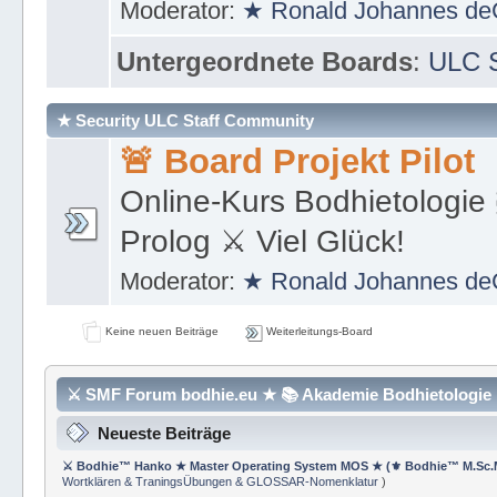
https://de.wikipedia.org/wi
Moderator:
★ Ronald Johannes de
Untergeordnete Boards
:
ULC S
★ Security ULC Staff Community
🚨 Board Projekt Pilot
Online-Kurs Bodhietologie 
Prolog ⚔ Viel Glück!
Moderator:
★ Ronald Johannes de
Keine neuen Beiträge
Weiterleitungs-Board
⚔ SMF Forum bodhie.eu ★ 📚 Akademie Bodhietologie ⚜
Neueste Beiträge