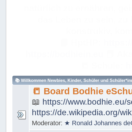
WICHTIGE ANMERKUN
dieses eBuch sehr, sehr so
über ein Wort hinweggeh
ve
📟
Simple Learning

Mathem
🧮
https://bodhie.eu/sim
📚 Willkommen Newbies, Kinder, Schüler und Schüler*inne
📒 Board Bodhie eSchu
📖
https://www.bodhie.eu/s
https://de.wikipedia.org/wi