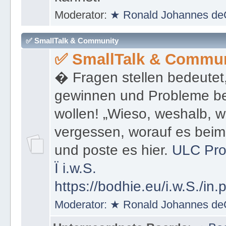
kannst.
Moderator:
★ Ronald Johannes de
✅ SmallTalk & Community
✅ SmallTalk & Commun
� Fragen stellen bedeutet
gewinnen und Probleme be
wollen! „Wieso, weshalb, w
vergessen, worauf es bei
und poste es hier.
ULC Pro
Ï
i.w.S.
https://bodhie.eu/i.w.S./in.
Moderator:
★ Ronald Johannes de