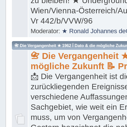
(Überleben) und weiter kon
zu bleiben! ★ Underground
Wien/Vienna-Österreich/Aus
Vr 442/b/VVW/96
Moderator:
★ Ronald Johannes de
📇 Die Vergangenheit ★ 1962 Ï Dato & die mögliche Zukunft 
📇 Die Vergangenheit ★
mögliche Zukunft 📝 P
📩 Die Vergangenheit ist di
zurückliegenden Ereignisse
verschiedene Auffassungen
Sachgebiet, wie weit ein E