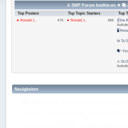
⚔ SMF Forum bodhie.eu ★ 📚 A
Top Posters
Top Topic Starters
Top 
★ Ronald J...
476
★ Ronald J...
466
☝Die R
Aufrufe
🖥 Reis
📛 🚀 O
🗣* Pos
⚔ GLOS
Aufrufe
Neuigkeiten
🚩 Hier findest Du staat
der ⚔ ULC Akademie Bo
Akademie 