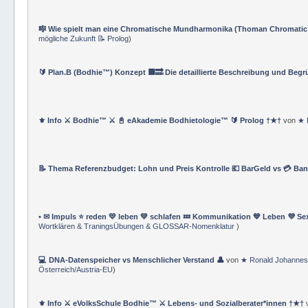
⚔️ Bodhie™ Offizielles Navigationsverzeichnis ✔️ Underground Life Club™
Wortklären & TraningsÜbungen & GLOSSAR-Nomenklatur
)
🎼 Wie spielt man eine Chromatische Mundharmonika (Thoman Chromatic
mögliche Zukunft 📝 Prolog
)
🔰 Plan.B (Bodhie™) Konzept 🟪🔜 Die detaillierte Beschreibung und Beg
⚜ Info ⚔ Bodhie™ ⚔ 📓 eAkademie Bodhietologie™ 🔰 Prolog †★†
von
★ 
📝 Thema Referenzbudget: Lohn und Preis Kontrolle 💶 BarGeld vs 💳 Ba
• ✉ Impuls ⭐️ reden 💛 leben 💚 schlafen 💤 Kommunikation 💙 Leben 💜 Se
Wortklären & TraningsÜbungen & GLOSSAR-Nomenklatur
)
💻 DNA-Datenspeicher vs Menschlicher Verstand 👤
von
★ Ronald Johannes
Österreich/Austria-EU
)