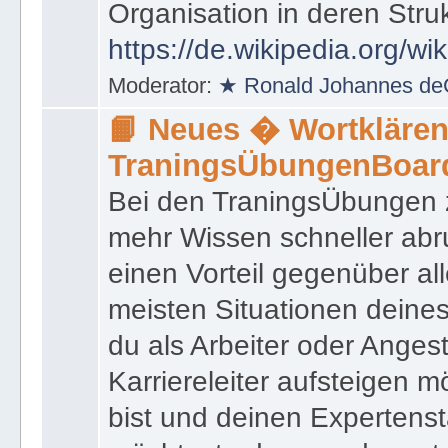
das innerhalb einer Behörd
Organisation in deren Stru
https://de.wikipedia.org/wi
Moderator:
★ Ronald Johannes de
📙 Neues � Wortklären
TraningsÜbungenBoar
Bei den TraningsÜbungen ze
mehr Wissen schneller abr
einen Vorteil gegenüber al
meisten Situationen deine
du als Arbeiter oder Angest
Karriereleiter aufsteigen m