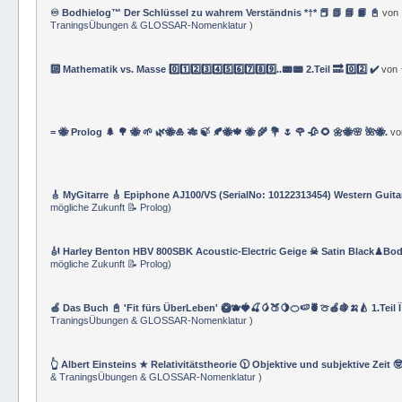
♾️ Bodhielog™ Der Schlüssel zu wahrem Verständnis *†* 📕 📗 📘 📙 📓
von
TraningsÜbungen & GLOSSAR-Nomenklatur
)
🔟 Mathematik vs. Masse 0️⃣1️⃣2️⃣3️⃣4️⃣5️⃣6️⃣7️⃣8️⃣9️⃣..📟📟 2.Teil 🔜 0️⃣2️⃣ ✔️
von
= 🐝 Prolog 🌲 🌳 🐝 🌱 🌿🐝🎍 🎋 🍃 🍂🐝🍁 🐝 🌾 💐 🌷 🌹 🥀 🌻 🌼🐝🌸 🌺🐝.
v
🎸 MyGitarre 🎸 Epiphone AJ100/VS (SerialNo: 10122313454) Western Guita
mögliche Zukunft 📝 Prolog
)
🎻 Harley Benton HBV 800SBK Acoustic-Electric Geige ☠ Satin Black♟Bod
mögliche Zukunft 📝 Prolog
)
🍏 Das Buch 📓 'Fit fürs ÜberLeben' 🥝🫐🍓🍒🥭🍑🍋🍊🍉🍍🍈🍎🍇🍌🍐 1.Teil 
TraningsÜbungen & GLOSSAR-Nomenklatur
)
👆 Albert Einsteins ★ Relativitätstheorie 🕦 Objektive und subjektive Zeit 