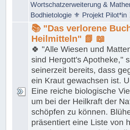
Netzwerke" 🖲 Social Media Mar
Wortschatzerweiterung & Math
Bodhietologie ⚜ Projekt Pilot*in
📚 "Das verlorene Buch
Heilmitteln" 📗 📖
🍀 "Alle Wiesen und Matte
sind Hergott's Apotheke," 
seinerzeit bereits, dass 
ein Kraut gewachsen ist. U
Eine reiche biologische Vie
um bei der Heilkraft der N
schöpfen zu können. Blüh