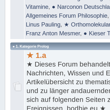
Suchtmittel & Suchtgift - Drogen
Vitamine
,
● Narconon Deutschl
Allgemeines Forum Philosophie
Linus Pauling
,
★ Orthomolekular
Franz Anton Mesmer
,
● Kieser T
● 1. Kategorie Prolog
★ 1.a
★ Dieses Forum behandel
Nachrichten, Wissen und E
Artikelübersicht zu themat
und zu länger andauernden
sich auf folgenden Seiten