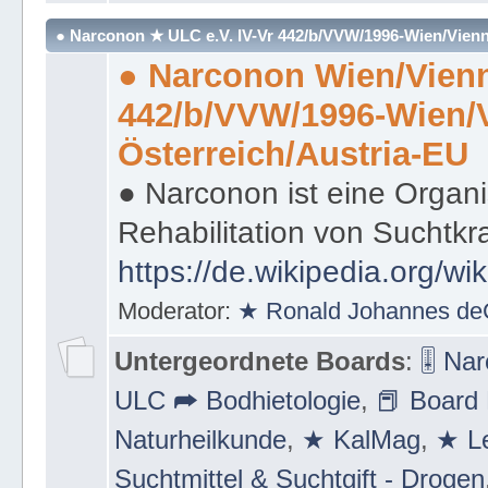
Strecke ⛪
● Narconon ★ ULC e.V. IV-Vr 442/b/VVW/1996-Wien/Vienn
● Narconon Wien/Vienn
442/b/VVW/1996-Wien/
Österreich/Austria-EU
● Narconon ist eine Organi
Rehabilitation von Suchtkr
https://de.wikipedia.org/wi
Moderator:
★ Ronald Johannes de
Untergeordnete Boards
:
🎚 Na
ULC ➦ Bodhietologie
,
📕 Board 
Naturheilkunde
,
★ KalMag
,
★ Le