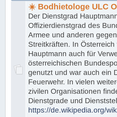
★ ★ Bodhietologie ULC Officer ➦ Regeln ● Glossar ● In
☀️ Bodhietologe ULC Of
Der Dienstgrad Hauptmann (
Offizierdienstgrad des Bu
Armee und anderen gegenw
Streitkräften. In Österreic
Hauptmann auch für Verwe
österreichischen Bundespo
genutzt und war auch ein 
Feuerwehr. In vielen weiter
zivilen Organisationen find
Dienstgrade und Dienstste