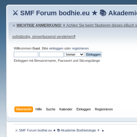
⚔ SMF Forum bodhie.eu ★ 📚 Akademie
⚔
WICHTIGE ANMERKUNG!
⚜ Achten Sie beim Studieren dieses eBuch seh
vollständig, sinnerfassend verstehen!❗
Willkommen
Gast
. Bitte
einloggen
oder
registrieren
.
Einloggen mit Benutzername, Passwort und Sitzungslänge
Übersicht
Hilfe
Suche
Kalender
Einloggen
Registrieren
 ⚔ SMF Forum bodhie.eu ★ 📚 Akademie Bodhietologie ⚜  ● 