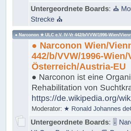
Untergeordnete Boards
:
⛪ Mot
Strecke ⛪
● Narconon ★ ULC e.V. IV-Vr 442/b/VVW/1996-Wien/Vienn
● Narconon Wien/Vienn
442/b/VVW/1996-Wien/
Österreich/Austria-EU
● Narconon ist eine Organi
Rehabilitation von Suchtkr
https://de.wikipedia.org/wi
Moderator:
★ Ronald Johannes de
Untergeordnete Boards
:
🎚 Na