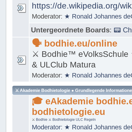
https://de.wikipedia.org/wi
Moderator:
★ Ronald Johannes de
Untergeordnete Boards
:
📟 C
🗣 bodhie.eu/online
⚔ Bodhie™ eVolksSchule
& ULClub Matura
Moderator:
★ Ronald Johannes de
⚔ Akademie Bodhietologie ● Grundlegende Information
🎓 eAkademie bodhie.
bodhietologie.eu
⚔
Bodhie
⚔ Bodhietologie
ULC Regeln
Moderator:
★ Ronald Johannes de