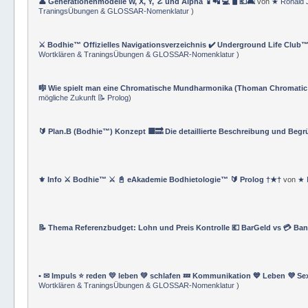
👤 Generationenmodelle W, X, Y, ☡ und Alpha 📱📲 💻 🖥️ 💶🛋️
von
★ Ronald 
TraningsÜbungen & GLOSSAR-Nomenklatur
)
⚔️ Bodhie™ Offizielles Navigationsverzeichnis ✔️ Underground Life Club™
Wortklären & TraningsÜbungen & GLOSSAR-Nomenklatur
)
🎼 Wie spielt man eine Chromatische Mundharmonika (Thoman Chromatic
mögliche Zukunft 📝 Prolog
)
🔰 Plan.B (Bodhie™) Konzept 🟪🔜 Die detaillierte Beschreibung und Beg
⚜ Info ⚔ Bodhie™ ⚔ 📓 eAkademie Bodhietologie™ 🔰 Prolog †★†
von
★ 
📝 Thema Referenzbudget: Lohn und Preis Kontrolle 💶 BarGeld vs 💳 Ba
• ✉ Impuls ⭐️ reden 💛 leben 💚 schlafen 💤 Kommunikation 💙 Leben 💜 Se
Wortklären & TraningsÜbungen & GLOSSAR-Nomenklatur
)