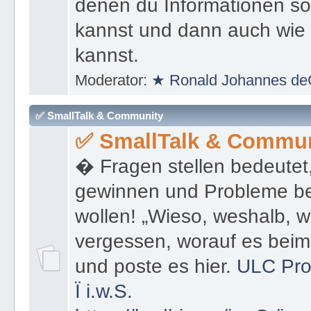
denen du Informationen sof
kannst und dann auch wie 
kannst.
Moderator:
★ Ronald Johannes de
✅ SmallTalk & Community
✅ SmallTalk & Commun
� Fragen stellen bedeutet
gewinnen und Probleme be
wollen! „Wieso, weshalb, w
vergessen, worauf es bei
und poste es hier.
ULC Pro
Ï
i.w.S.