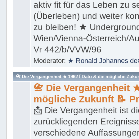
aktiv fit für das Leben zu s
(Überleben) und weiter kon
zu bleiben! ★ Underground
Wien/Vienna-Österreich/Aus
Vr 442/b/VVW/96
Moderator:
★ Ronald Johannes de
📇 Die Vergangenheit ★ 1962 Ï Dato & die mögliche Zukunft 
📇 Die Vergangenheit ★
mögliche Zukunft 📝 P
📩 Die Vergangenheit ist di
zurückliegenden Ereignisse
verschiedene Auffassungen