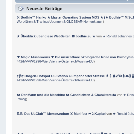
Neueste Beiträge
⚔ Bodhie™ Hanko ★ Master Operating System MOS ★ (⚜ Bodhie™ M.Sc.
Wortklären & TraningsÜbungen & GLOSSAR-Nomenklatur
)
★ Überblick über diese WebSeiten 🔲 bodhie.eu ★
von
★ Ronald Johannes 
🍄 Magic Mushrooms 🍄 Die unsichtbare ökologische Rolle von Psilocybin
442/b/VVW/1996-Wien/Vienna-Österreich/Austria-EU
)
†🩺† Drogen-Hotspot U6-Station Gumpendorfer Strasse 💊💉🩸🩹🦠🧴🧫🧬🌡
442/b/VVW/1996-Wien/Vienna-Österreich/Austria-EU
)
🏍 Der Mann und die Maschine 🏍 Geschichten & Charaktere 🏍
von
★ Rona
Prolog
)
📝📝 Das ULClub™ Memorandum ⚔ Manifest ➦ 2.Kapitel
von
★ Ronald Joh