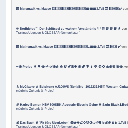
🔟 Matematik vs. Masse 0️⃣1️⃣2️⃣3️⃣4️⃣5️⃣6️⃣7️⃣8️⃣9️⃣📟📟📟3.Teil 🔜 0️⃣0️⃣3️⃣✔️
vo
♾️ Bodhielog™ Der Schlüssel zu wahrem Verständnis *†* 📕 📗 📘 📙 📓
von
TraningsÜbungen & GLOSSAR-Nomenklatur
)
🔟 Mathematik vs. Masse 0️⃣1️⃣2️⃣3️⃣4️⃣5️⃣6️⃣7️⃣8️⃣9️⃣..📟📟 2.Teil 🔜 0️⃣2️⃣ ✔️
von
= 🐝 Prolog 🌲 🌳 🐝 🌱 🌿🐝🎍 🎋 🍃 🍂🐝🍁 🐝 🌾 💐 🌷 🌹 🥀 🌻 🌼🐝🌸 🌺🐝.
v
🎸 MyGitarre 🎸 Epiphone AJ100/VS (SerialNo: 10122313454) Western Guita
mögliche Zukunft 📝 Prolog
)
🎻 Harley Benton HBV 800SBK Acoustic-Electric Geige ☠ Satin Black♟Bod
mögliche Zukunft 📝 Prolog
)
🍏 Das Buch 📓 'Fit fürs ÜberLeben' 🥝🫐🍓🍒🥭🍑🍋🍊🍉🍍🍈🍎🍇🍌🍐 1.Teil 
TraningsÜbungen & GLOSSAR-Nomenklatur
)