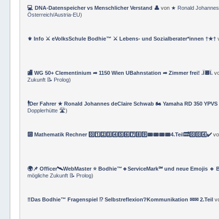
💻 DNA-Datenspeicher vs Menschlicher Verstand 👤
von
★ Ronald Johannes
Österreich/Austria-EU
)
⚜ Info ⚔ eVolksSchule Bodhie™ ⚔ Lebens- und Sozialberater*innen †★†
🏬 WG 50+ Clementinium ➦ 1150 Wien UBahnstation ➦ Zimmer frei! .Ï🔲Ï.
v
Zukunft 📝 Prolog
)
🕴Der Fahrer ★ Ronald Johannes deClaire Schwab 🏍️ Yamaha RD 350 YPVS ⌚
Dopplerhütte 🛣
)
🔟 Mathematik Rechner 0️⃣1️⃣2️⃣3️⃣4️⃣5️⃣6️⃣7️⃣8️⃣9️⃣📟📟📟📟4.Teil🔜0️⃣0️⃣4️⃣✔️
v
🌍📌 Officer🛰WebMaster ⭐️ Bodhie™🔹ServiceMark℠ und neue Emojis 🔹 
mögliche Zukunft 📝 Prolog
)
‼️Das Bodhie™ Fragenspiel ⁉️ Selbstreflexion❔Kommunikation ✉✉ 2.Teil
v