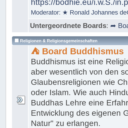
https://bodhie.eu/i.w.S./in.
Moderator:
★ Ronald Johannes de
Untergeordnete Boards
:
➦ Boa
🏢 Religionen & Religionsgemeinschaften
⛺ Board Buddhismus
Buddhismus ist eine Religi
aber wesentlich von den 
Glaubensreligionen wie Ch
oder Islam. Wie auch Hind
Buddhas Lehre eine Erfahrun
Entwicklung des eigenen G
Natur" zu erlangen.