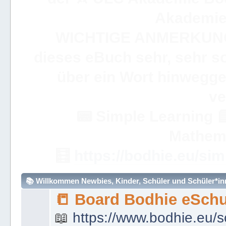
Akademie 
WICHTIGE ANMERKUN
dieses eBuch sehr, sehr so
über ein Wort hinweggeh
ve
📟
Simple Learning

Mathem
🧮
https://bodhie.eu/sim
📚 Willkommen Newbies, Kinder, Schüler und Schüler*inne
📒 Board Bodhie eSchu
📖
https://www.bodhie.eu/s