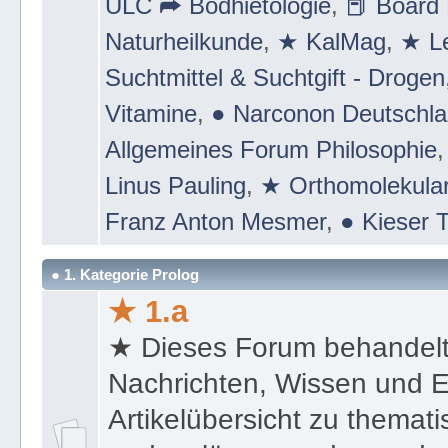
ULC ➦ Bodhietologie
,
📕 Board 
Naturheilkunde
,
★ KalMag
,
★ Le
Suchtmittel & Suchtgift - Drogen
Vitamine
,
● Narconon Deutschl
Allgemeines Forum Philosophie
Linus Pauling
,
★ Orthomolekular
Franz Anton Mesmer
,
● Kieser T
● 1. Kategorie Prolog
★ 1.a
★ Dieses Forum behandel
Nachrichten, Wissen und E
Artikelübersicht zu themat