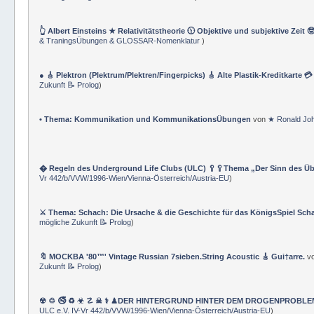
👆 Albert Einsteins ★ Relativitätstheorie 🕦 Objektive und subjektive Zeit 
& TraningsÜbungen & GLOSSAR-Nomenklatur
)
● 🎸 Plektron (Plektrum/Plektren/Fingerpicks) 🎸 Alte Plastik-Kreditkarte 
Zukunft 📝 Prolog
)
• Thema: Kommunikation und KommunikationsÜbungen
von
★ Ronald Jo
� Regeln des Underground Life Clubs (ULC) 🥄🥄Thema „Der Sinn des Ü
Vr 442/b/VVW/1996-Wien/Vienna-Österreich/Austria-EU
)
⚔ Thema: Schach: Die Ursache & die Geschichte für das KönigsSpiel Sch
mögliche Zukunft 📝 Prolog
)
🔖 MOCKBA '80™' Vintage Russian 7sieben.String Acoustic 🎸 Gui†arre.
v
Zukunft 📝 Prolog
)
☢ ♲ 🚭 ♻ ☣ ☡ ☠ ⚕ ♟DER HINTERGRUND HINTER DEM DROGENPROBLEM 🛰
ULC e.V. IV-Vr 442/b/VVW/1996-Wien/Vienna-Österreich/Austria-EU
)