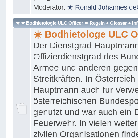
Moderator:
★ Ronald Johannes de
★ ★ Bodhietologie ULC Officer ➦ Regeln ● Glossar ● In
☀️ Bodhietologe ULC Of
Der Dienstgrad Hauptmann (
Offizierdienstgrad des Bu
Armee und anderen gegenw
Streitkräften. In Österreic
Hauptmann auch für Verwe
österreichischen Bundespo
genutzt und war auch ein 
Feuerwehr. In vielen weiter
zivilen Organisationen find