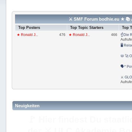
⚔ SMF Forum bodhie.eu ★ 📚 A
Top Posters
Top Topic Starters
Top 
★ Ronald J...
476
★ Ronald J...
466
☝Die R
Aufrufe
🖥 Reis
📛 🚀 O
🗣* Pos
⚔ GLOS
Aufrufe
Neuigkeiten
🚩 Hier findest Du staat
der ⚔ ULC Akademie Bo