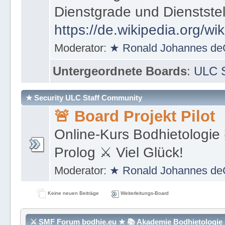
Dienstgrade und Dienstste
https://de.wikipedia.org/wi
Moderator:
★ Ronald Johannes de
Untergeordnete Boards
:
ULC S
★ Security ULC Staff Community
🚨 Board Projekt Pilot
Online-Kurs Bodhietologie 
Prolog ⚔ Viel Glück!
Moderator:
★ Ronald Johannes de
Keine neuen Beiträge
Weiterleitungs-Board
⚔ SMF Forum bodhie.eu ★ 📚 Akademie Bodhietologie ⚜