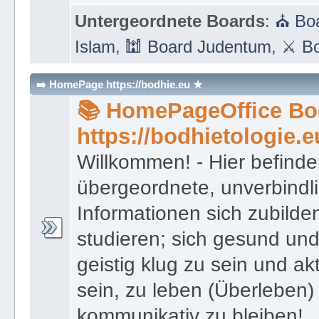
Untergeordnete Boards
:
⛪ Boa
Islam
,
🕍 Board Judentum
,
⚔ Bo
➡️ HomePage https://bodhie.eu ★
📚 HomePageOffice Bod
https://bodhietologie.e
Willkommen! - Hier befinde
übergeordnete, unverbindl
Informationen sich zubilde
studieren; sich gesund und
geistig klug zu sein und akt
sein, zu leben (Überleben) 
kommunikativ zu bleiben!