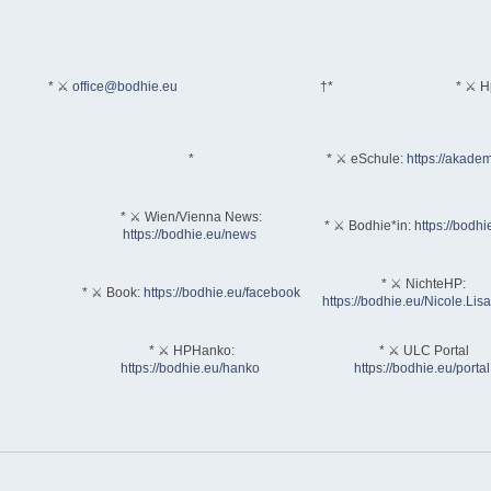
* ⚔
office@bodhie.eu
†*
* ⚔ H
*
* ⚔ eSchule:
https://akadem
* ⚔ Wien/Vienna News:
* ⚔ Bodhie*in:
https://bodhi
https://bodhie.eu/news
* ⚔ NichteHP:
* ⚔ Book:
https://bodhie.eu/facebook
https://bodhie.eu/Nicole.Li
* ⚔ HPHanko:
* ⚔ ULC Portal
https://bodhie.eu/hanko
https://bodhie.eu/portal