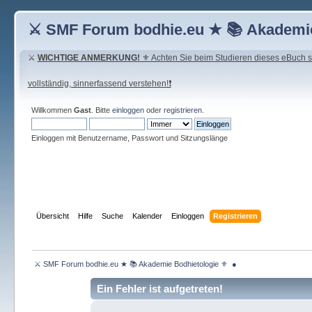
⚔ SMF Forum bodhie.eu ★ 📚 Akademie
⚔
WICHTIGE ANMERKUNG!
⚜ Achten Sie beim Studieren dieses eBuch seh
vollständig, sinnerfassend verstehen!❗
Willkommen
Gast
. Bitte
einloggen
oder
registrieren
.
Einloggen mit Benutzername, Passwort und Sitzungslänge
Übersicht
Hilfe
Suche
Kalender
Einloggen
Registrieren
 ⚔ SMF Forum bodhie.eu ★ 📚 Akademie Bodhietologie ⚜  ● 
Ein Fehler ist aufgetreten!