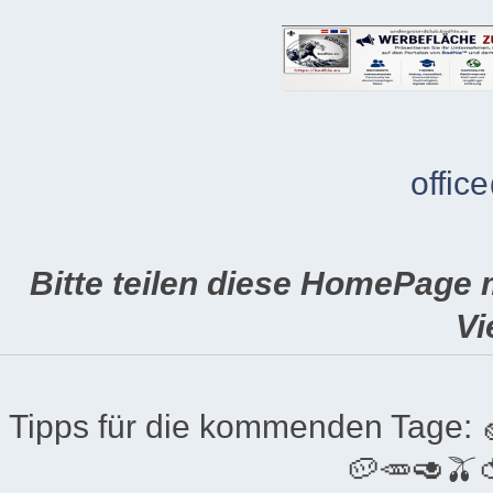
offic
Bitte teilen diese HomePage 
Vi
Tipps für die kommenden Tage:
🥔🥕🥑🫒