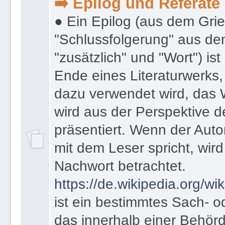
● 3. Kategorie Epilog & Referate
➡️ Epilog und Referate
● Ein Epilog (aus dem Gri
"Schlussfolgerung" aus den
"zusätzlich" und "Wort") ist
Ende eines Literaturwerks
dazu verwendet wird, das 
wird aus der Perspektive d
präsentiert. Wenn der Autor
mit dem Leser spricht, wird
Nachwort betrachtet.
https://de.wikipedia.org/wik
ist ein bestimmtes Sach- 