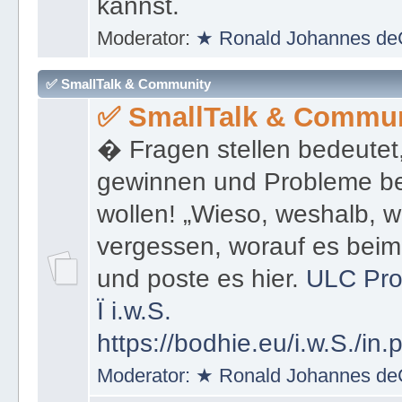
kannst und dann auch wie 
kannst.
Moderator:
★ Ronald Johannes de
✅ SmallTalk & Community
✅ SmallTalk & Commun
� Fragen stellen bedeutet
gewinnen und Probleme be
wollen! „Wieso, weshalb, w
vergessen, worauf es bei
und poste es hier.
ULC Pro
Ï
i.w.S.
https://bodhie.eu/i.w.S./in.