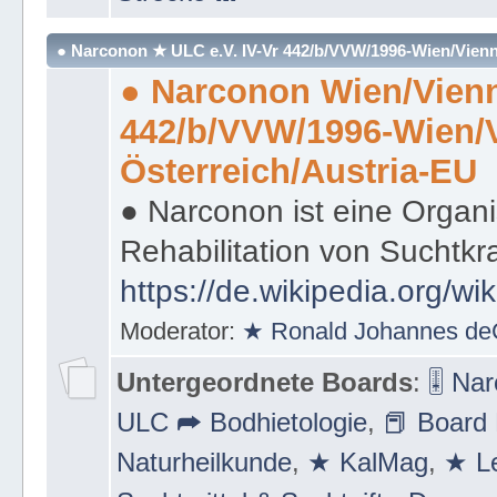
Strecke ⛪
● Narconon ★ ULC e.V. IV-Vr 442/b/VVW/1996-Wien/Vienn
● Narconon Wien/Vienn
442/b/VVW/1996-Wien/
Österreich/Austria-EU
● Narconon ist eine Organi
Rehabilitation von Suchtkr
https://de.wikipedia.org/wi
Moderator:
★ Ronald Johannes de
Untergeordnete Boards
:
🎚 Na
ULC ➦ Bodhietologie
,
📕 Board 