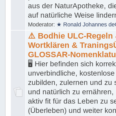
präsentiert eine Liste von
aus der NaturApotheke, di
auf natürliche Weise linder
Moderator:
★ Ronald Johannes de
⚠️ Bodhie ULC-Regeln
Wortklären & Traning
GLOSSAR-Nomenklatu
🖥 Hier befinden sich korre
unverbindliche, kostenlose
zubilden, zulernen und zu 
und natürlich zu ernähren, 
aktiv fit für das Leben zu s