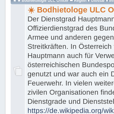
★ ★ Bodhietologie ULC Officer ➦ Regeln ● Glossar ● In
☀️ Bodhietologe ULC Of
Der Dienstgrad Hauptmann (
Offizierdienstgrad des Bu
Armee und anderen gegenw
Streitkräften. In Österreic
Hauptmann auch für Verwe
österreichischen Bundespo
genutzt und war auch ein 
Feuerwehr. In vielen weiter
zivilen Organisationen find
Dienstgrade und Dienstste