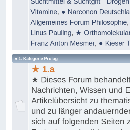
Naturheilkunde
,
★ KalMag
,
★ Le
Suchtmittel & Suchtgift - Drogen
Vitamine
,
● Narconon Deutschl
Allgemeines Forum Philosophie
Linus Pauling
,
★ Orthomolekular
Franz Anton Mesmer
,
● Kieser T
● 1. Kategorie Prolog
★ 1.a
★ Dieses Forum behandel
Nachrichten, Wissen und E
Artikelübersicht zu themat
und zu länger andauernden