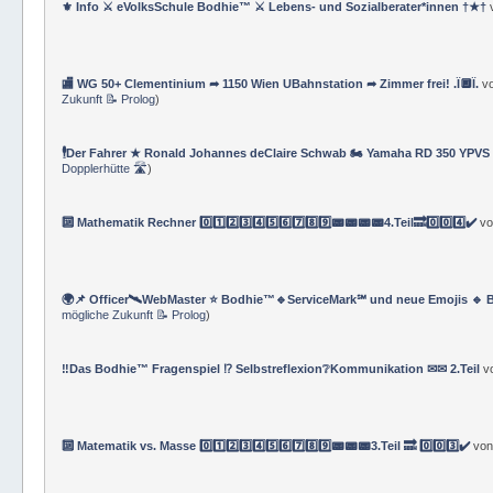
⚜ Info ⚔ eVolksSchule Bodhie™ ⚔ Lebens- und Sozialberater*innen †★†
🏬 WG 50+ Clementinium ➦ 1150 Wien UBahnstation ➦ Zimmer frei! .Ï🔲Ï.
v
Zukunft 📝 Prolog
)
🕴Der Fahrer ★ Ronald Johannes deClaire Schwab 🏍️ Yamaha RD 350 YPVS ⌚
Dopplerhütte 🛣
)
🔟 Mathematik Rechner 0️⃣1️⃣2️⃣3️⃣4️⃣5️⃣6️⃣7️⃣8️⃣9️⃣📟📟📟📟4.Teil🔜0️⃣0️⃣4️⃣✔️
v
🌍📌 Officer🛰WebMaster ⭐️ Bodhie™🔹ServiceMark℠ und neue Emojis 🔹 
mögliche Zukunft 📝 Prolog
)
‼️Das Bodhie™ Fragenspiel ⁉️ Selbstreflexion❔Kommunikation ✉✉ 2.Teil
v
🔟 Matematik vs. Masse 0️⃣1️⃣2️⃣3️⃣4️⃣5️⃣6️⃣7️⃣8️⃣9️⃣📟📟📟3.Teil 🔜 0️⃣0️⃣3️⃣✔️
vo