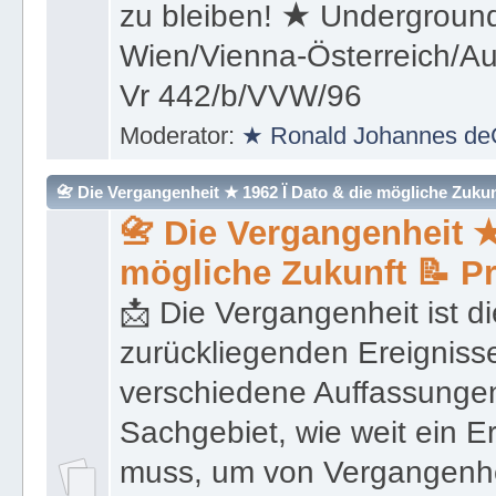
(Überleben) und weiter kon
zu bleiben! ★ Underground
Wien/Vienna-Österreich/Aus
Vr 442/b/VVW/96
Moderator:
★ Ronald Johannes de
📇 Die Vergangenheit ★ 1962 Ï Dato & die mögliche Zukunft 
📇 Die Vergangenheit ★
mögliche Zukunft 📝 P
📩 Die Vergangenheit ist di
zurückliegenden Ereignisse
verschiedene Auffassungen
Sachgebiet, wie weit ein E