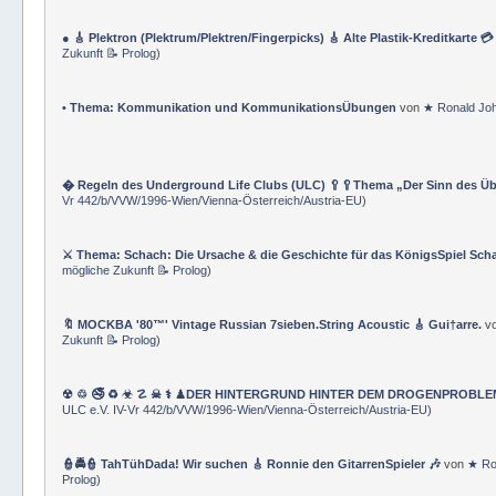
👆 Albert Einsteins ★ Relativitätstheorie 🕦 Objektive und subjektive Zeit 
& TraningsÜbungen & GLOSSAR-Nomenklatur
)
● 🎸 Plektron (Plektrum/Plektren/Fingerpicks) 🎸 Alte Plastik-Kreditkarte 
Zukunft 📝 Prolog
)
• Thema: Kommunikation und KommunikationsÜbungen
von
★ Ronald Jo
� Regeln des Underground Life Clubs (ULC) 🥄🥄Thema „Der Sinn des Ü
Vr 442/b/VVW/1996-Wien/Vienna-Österreich/Austria-EU
)
⚔ Thema: Schach: Die Ursache & die Geschichte für das KönigsSpiel Sch
mögliche Zukunft 📝 Prolog
)
🔖 MOCKBA '80™' Vintage Russian 7sieben.String Acoustic 🎸 Gui†arre.
v
Zukunft 📝 Prolog
)
☢ ♲ 🚭 ♻ ☣ ☡ ☠ ⚕ ♟DER HINTERGRUND HINTER DEM DROGENPROBLEM 🛰
ULC e.V. IV-Vr 442/b/VVW/1996-Wien/Vienna-Österreich/Austria-EU
)