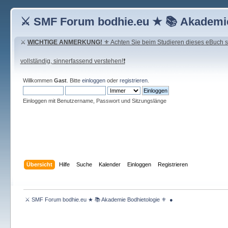
⚔ SMF Forum bodhie.eu ★ 📚 Akademie
⚔
WICHTIGE ANMERKUNG!
⚜ Achten Sie beim Studieren dieses eBuch seh
vollständig, sinnerfassend verstehen!❗
Willkommen
Gast
. Bitte
einloggen
oder
registrieren
.
Einloggen mit Benutzername, Passwort und Sitzungslänge
Übersicht
Hilfe
Suche
Kalender
Einloggen
Registrieren
 ⚔ SMF Forum bodhie.eu ★ 📚 Akademie Bodhietologie ⚜  ● 