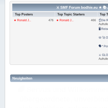
⚔ SMF Forum bodhie.eu ★ 📚 A
Top Posters
Top Topic Starters
Top 
★ Ronald J...
476
★ Ronald J...
466
☝Die R
Aufrufe
🖥 Reis
📛 🚀 O
🗣* Pos
⚔ GLOS
Aufrufe
Neuigkeiten
🚩 Hier findest Du staat
der ⚔ ULC Akademie Bo