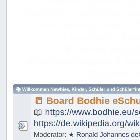
Akademie 
WICHTIGE ANMERKUN
dieses eBuch sehr, sehr so
über ein Wort hinweggeh
ve
📟
Simple Learning

Mathem
🧮
https://bodhie.eu/sim
📚 Willkommen Newbies, Kinder, Schüler und Schüler*inne
📒 Board Bodhie eSchu
📖
https://www.bodhie.eu/s
https://de.wikipedia.org/wi