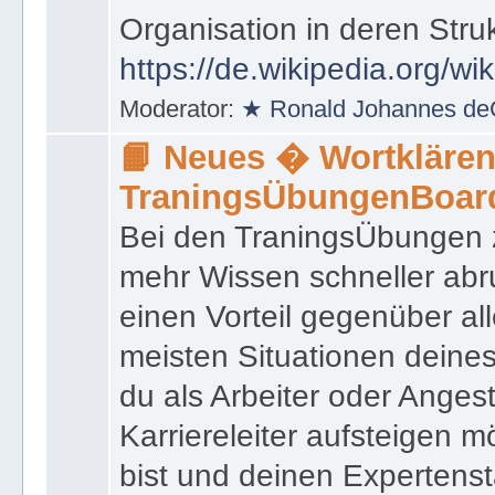
das innerhalb einer Behörd
Organisation in deren Stru
https://de.wikipedia.org/wi
Moderator:
★ Ronald Johannes de
📙 Neues � Wortklären
TraningsÜbungenBoar
Bei den TraningsÜbungen ze
mehr Wissen schneller abr
einen Vorteil gegenüber al
meisten Situationen deine
du als Arbeiter oder Angest
Karriereleiter aufsteigen m