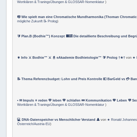
⚔️ Bodhie™ Offizielles Navigationsverzeichnis ✔️ Underground Life Club™
Wortklären & TraningsÜbungen & GLOSSAR-Nomenklatur
)
🎼 Wie spielt man eine Chromatische Mundharmonika (Thoman Chromatic
mögliche Zukunft 📝 Prolog
)
🔰 Plan.B (Bodhie™) Konzept 🟪🔜 Die detaillierte Beschreibung und Beg
⚜ Info ⚔ Bodhie™ ⚔ 📓 eAkademie Bodhietologie™ 🔰 Prolog †★†
von
★ 
📝 Thema Referenzbudget: Lohn und Preis Kontrolle 💶 BarGeld vs 💳 Ba
• ✉ Impuls ⭐️ reden 💛 leben 💚 schlafen 💤 Kommunikation 💙 Leben 💜 Se
Wortklären & TraningsÜbungen & GLOSSAR-Nomenklatur
)
💻 DNA-Datenspeicher vs Menschlicher Verstand 👤
von
★ Ronald Johannes
Österreich/Austria-EU
)