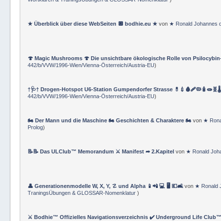
⚔ Bodhie™ Hanko ★ Master Operating System MOS ★ (⚜ Bodhie™ M.Sc.
Wortklären & TraningsÜbungen & GLOSSAR-Nomenklatur
)
★ Überblick über diese WebSeiten 🔲 bodhie.eu ★
von
★ Ronald Johannes 
🍄 Magic Mushrooms 🍄 Die unsichtbare ökologische Rolle von Psilocybin
442/b/VVW/1996-Wien/Vienna-Österreich/Austria-EU
)
†🩺† Drogen-Hotspot U6-Station Gumpendorfer Strasse 💊💉🩸🩹🦠🧴🧫🧬🌡
442/b/VVW/1996-Wien/Vienna-Österreich/Austria-EU
)
🏍 Der Mann und die Maschine 🏍 Geschichten & Charaktere 🏍
von
★ Rona
Prolog
)
📝📝 Das ULClub™ Memorandum ⚔ Manifest ➦ 2.Kapitel
von
★ Ronald Joh
👤 Generationenmodelle W, X, Y, ☡ und Alpha 📱📲 💻 🖥️ 💶🛋️
von
★ Ronald 
TraningsÜbungen & GLOSSAR-Nomenklatur
)