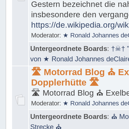
muss, um von Vergangenhe
Gestern bezeichnet die na
insbesondere den vergang
https://de.wikipedia.org/wi
Moderator:
★ Ronald Johannes de
Untergeordnete Boards
:
†☠† "
von ★ Ronald Johannes deClai
🛣 Motorrad Blog ⛪ Ex
Dopplerhütte 🛣
🛣 Motorrad Blog ⛪ Exelbe
Moderator:
★ Ronald Johannes de
Untergeordnete Boards
:
⛪ Mot