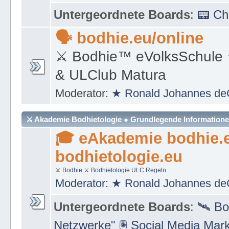
Moderator:
★ Ronald Johannes de
Untergeordnete Boards
:
📟 C
🗣 bodhie.eu/online
⚔ Bodhie™ eVolksSchule
& ULClub Matura
Moderator:
★ Ronald Johannes de
⚔ Akademie Bodhietologie ● Grundlegende Information
🎓 eAkademie bodhie.
bodhietologie.eu
⚔
Bodhie
⚔ Bodhietologie
ULC Regeln
Moderator:
★ Ronald Johannes de
Untergeordnete Boards
:
🛰 Bo