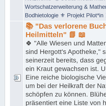
Netzwerke" 🖲 Social Media Mar
Wortschatzerweiterung & Math
Bodhietologie ⚜ Projekt Pilot*in
📚 "Das verlorene Buch
Heilmitteln" 📗 📖
🍀 "Alle Wiesen und Matte
sind Hergott's Apotheke," 
seinerzeit bereits, dass 
ein Kraut gewachsen ist. U
Eine reiche biologische Vie
um bei der Heilkraft der N
schöpfen zu können. Blüh