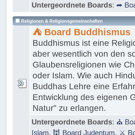
Moderator:
★ Ronald Johannes de
Untergeordnete Boards
:
➦ Boa
🏢 Religionen & Religionsgemeinschaften
⛺ Board Buddhismus
Buddhismus ist eine Religi
aber wesentlich von den 
Glaubensreligionen wie Ch
oder Islam. Wie auch Hind
Buddhas Lehre eine Erfahrun
Entwicklung des eigenen G
Natur" zu erlangen.
Untergeordnete Boards
:
⛪ Boa