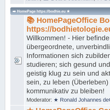
Islam
,
🕍 Board Judentum
,
⚔ Bo
➡️ HomePage https://bodhie.eu ★
📚 HomePageOffice Bod
https://bodhietologie.e
Willkommen! - Hier befinde
übergeordnete, unverbindl
Informationen sich zubilde
studieren; sich gesund und
geistig klug zu sein und akt
sein, zu leben (Überleben) 
kommunikativ zu bleiben!
Moderator:
★ Ronald Johannes de