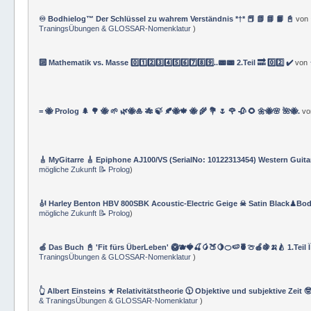
♾️ Bodhielog™ Der Schlüssel zu wahrem Verständnis *†* 📕 📗 📘 📙 📓
von
TraningsÜbungen & GLOSSAR-Nomenklatur
)
🔟 Mathematik vs. Masse 0️⃣1️⃣2️⃣3️⃣4️⃣5️⃣6️⃣7️⃣8️⃣9️⃣..📟📟 2.Teil 🔜 0️⃣2️⃣ ✔️
von
= 🐝 Prolog 🌲 🌳 🐝 🌱 🌿🐝🎍 🎋 🍃 🍂🐝🍁 🐝 🌾 💐 🌷 🌹 🥀 🌻 🌼🐝🌸 🌺🐝.
v
🎸 MyGitarre 🎸 Epiphone AJ100/VS (SerialNo: 10122313454) Western Guita
mögliche Zukunft 📝 Prolog
)
🎻 Harley Benton HBV 800SBK Acoustic-Electric Geige ☠ Satin Black♟Bod
mögliche Zukunft 📝 Prolog
)
🍏 Das Buch 📓 'Fit fürs ÜberLeben' 🥝🫐🍓🍒🥭🍑🍋🍊🍉🍍🍈🍎🍇🍌🍐 1.Teil 
TraningsÜbungen & GLOSSAR-Nomenklatur
)