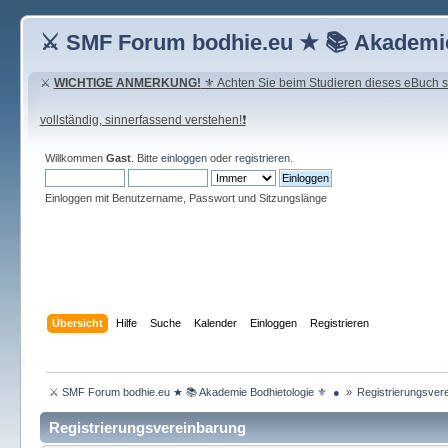
⚔ SMF Forum bodhie.eu ★ 📚 Akademie
⚔
WICHTIGE ANMERKUNG!
⚜ Achten Sie beim Studieren dieses eBuch seh
vollständig, sinnerfassend verstehen!❗
Willkommen
Gast
. Bitte
einloggen
oder
registrieren
.
Einloggen mit Benutzername, Passwort und Sitzungslänge
Übersicht
Hilfe
Suche
Kalender
Einloggen
Registrieren
 ⚔ SMF Forum bodhie.eu ★ 📚 Akademie Bodhietologie ⚜  ● 
»
Registrierungsvere
Registrierungsvereinbarung