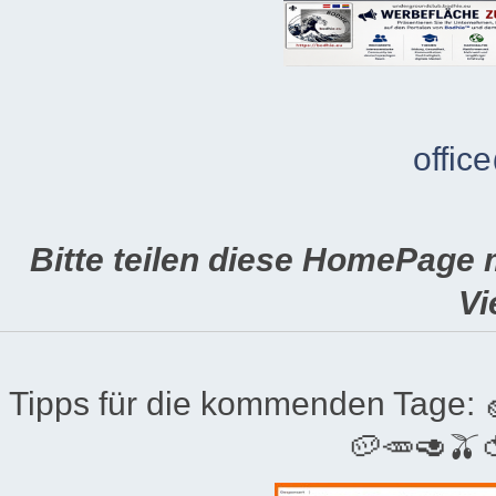
offic
Bitte teilen diese HomePage 
Vi
Tipps für die kommenden Tage:
🥔🥕🥑🫒