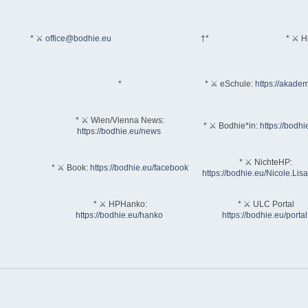
* ⚔
office@bodhie.eu
†*
* ⚔ H
*
* ⚔ eSchule:
https://akadem
* ⚔ Wien/Vienna News:
* ⚔ Bodhie*in:
https://bodhi
https://bodhie.eu/news
* ⚔ NichteHP:
* ⚔ Book:
https://bodhie.eu/facebook
https://bodhie.eu/Nicole.Li
* ⚔ HPHanko:
* ⚔ ULC Portal
https://bodhie.eu/hanko
https://bodhie.eu/portal