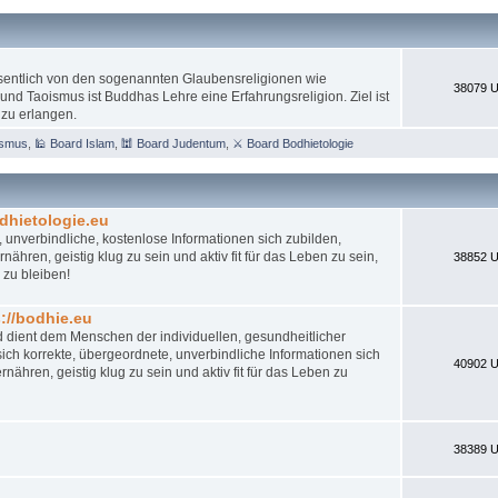
esentlich von den sogenannten Glaubensreligionen wie
38079 U
nd Taoismus ist Buddhas Lehre eine Erfahrungsreligion. Ziel ist
 zu erlangen.
ismus
,
🕌 Board Islam
,
🕍 Board Judentum
,
⚔ Board Bodhietologie
dhietologie.eu
 unverbindliche, kostenlose Informationen sich zubilden,
ähren, geistig klug zu sein und aktiv fit für das Leben zu sein,
38852 U
 zu bleiben!
//bodhie.eu
d dient dem Menschen der individuellen, gesundheitlicher
ch korrekte, übergeordnete, unverbindliche Informationen sich
40902 U
nähren, geistig klug zu sein und aktiv fit für das Leben zu
38389 U