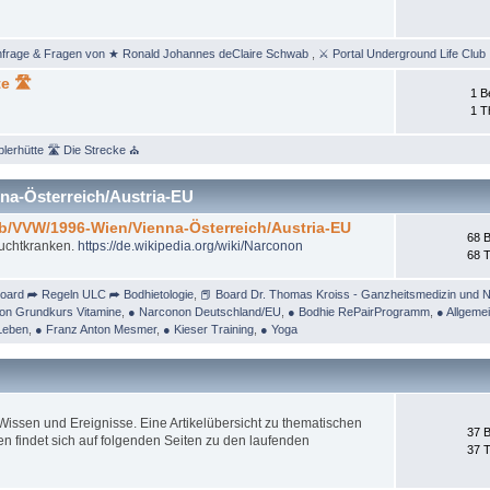
nfrage & Fragen von ★ Ronald Johannes deClaire Schwab
,
⚔ Portal Underground Life Club
e 🛣
1 B
1 
lerhütte 🛣 Die Strecke ⛪
na-Österreich/Austria-EU
/b/VVW/1996-Wien/Vienna-Österreich/Austria-EU
68 B
Suchtkranken.
https://de.wikipedia.org/wiki/Narconon
68 
oard ➦ Regeln ULC ➦ Bodhietologie
,
📕 Board Dr. Thomas Kroiss - Ganzheitsmedizin und N
on Grundkurs Vitamine
,
● Narconon Deutschland/EU
,
● Bodhie RePairProgramm
,
● Allgeme
Leben
,
● Franz Anton Mesmer
,
● Kieser Training
,
● Yoga
ssen und Ereignisse. Eine Artikelübersicht zu thematischen
37 B
 findet sich auf folgenden Seiten zu den laufenden
37 