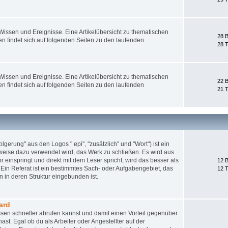
ssen und Ereignisse. Eine Artikelübersicht zu thematischen
28 B
 findet sich auf folgenden Seiten zu den laufenden
28 
ssen und Ereignisse. Eine Artikelübersicht zu thematischen
22 B
 findet sich auf folgenden Seiten zu den laufenden
21 
gerung" aus den Logos " epi", "zusätzlich" und "Wort") ist ein
weise dazu verwendet wird, das Werk zu schließen. Es wird aus
 einspringt und direkt mit dem Leser spricht, wird das besser als
12 B
Ein Referat ist ein bestimmtes Sach- oder Aufgabengebiet, das
12 
 in deren Struktur eingebunden ist.
ard
sen schneller abrufen kannst und damit einen Vorteil gegenüber
st. Egal ob du als Arbeiter oder Angestellter auf der