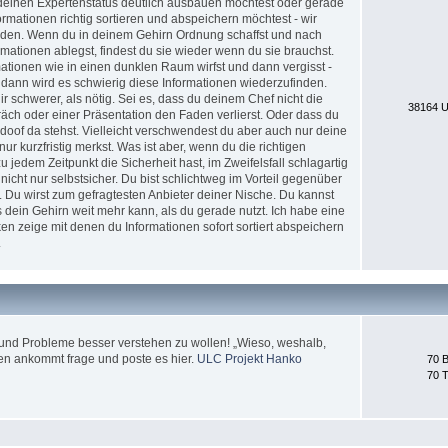
nd deinen Expertenstatus deutlich ausbauen möchtest oder gerade
formationen richtig sortieren und abspeichern möchtest - wir
erden. Wenn du in deinem Gehirn Ordnung schaffst und nach
ationen ablegst, findest du sie wieder wenn du sie brauchst.
tionen wie in einen dunklen Raum wirfst und dann vergisst -
 dann wird es schwierig diese Informationen wiederzufinden.
 schwerer, als nötig. Sei es, dass du deinem Chef nicht die
38164 U
äch oder einer Präsentation den Faden verlierst. Oder dass du
doof da stehst. Vielleicht verschwendest du aber auch nur deine
nur kurzfristig merkst. Was ist aber, wenn du die richtigen
jedem Zeitpunkt die Sicherheit hast, im Zweifelsfall schlagartig
icht nur selbstsicher. Du bist schlichtweg im Vorteil gegenüber
. Du wirst zum gefragtesten Anbieter deiner Nische. Du kannst
 dein Gehirn weit mehr kann, als du gerade nutzt. Ich habe eine
en zeige mit denen du Informationen sofort sortiert abspeichern
.
und Probleme besser verstehen zu wollen! „Wieso, weshalb,
en ankommt frage und poste es hier.
ULC Projekt Hanko
70 B
70 