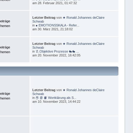
am 28. Februar 2021, 01:47:32
Letzter Beitrag
von
★ Ronald Johannes deClaire
eiträge
Schwab
in
● EMOTIONSSKALA - Refer...
Themen
am 30. März 2021, 21:18:02
Letzter Beitrag
von
★ Ronald Johannes deClaire
eiträge
Schwab
in
☡.Objektive Prozesse 🐇🐇 ...
Themen
am 20. November 2022, 16:42:05
Letzter Beitrag
von
★ Ronald Johannes deClaire
eiträge
Schwab
in
📕 📗 📙 Wortklärung als S...
Themen
am 10. November 2023, 14:44:22