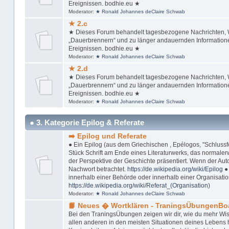
Ereignissen. bodhie.eu ★
Moderator:
★ Ronald Johannes deClaire Schwab
★ 2.c
★ Dieses Forum behandelt tagesbezogene Nachrichten, Wi
„Dauerbrennern“ und zu länger andauernden Informationen
Ereignissen. bodhie.eu ★
Moderator:
★ Ronald Johannes deClaire Schwab
★ 2.d
★ Dieses Forum behandelt tagesbezogene Nachrichten, Wi
„Dauerbrennern“ und zu länger andauernden Informationen
Ereignissen. bodhie.eu ★
Moderator:
★ Ronald Johannes deClaire Schwab
● 3. Kategorie Epilog & Referate
➡️ Epilog und Referate
● Ein Epilog (aus dem Griechischen , Epélogos, "Schlussfol
Stück Schrift am Ende eines Literaturwerks, das normaler
der Perspektive der Geschichte präsentiert. Wenn der Autor
Nachwort betrachtet.
https://de.wikipedia.org/wiki/Epilog
● 
innerhalb einer Behörde oder innerhalb einer Organisation
https://de.wikipedia.org/wiki/Referat_(Organisation)
Moderator:
★ Ronald Johannes deClaire Schwab
📙 Neues � Wortklären - TraningsÜbungenBo
Bei den TraningsÜbungen zeigen wir dir, wie du mehr Wis
allen anderen in den meisten Situationen deines Lebens ha