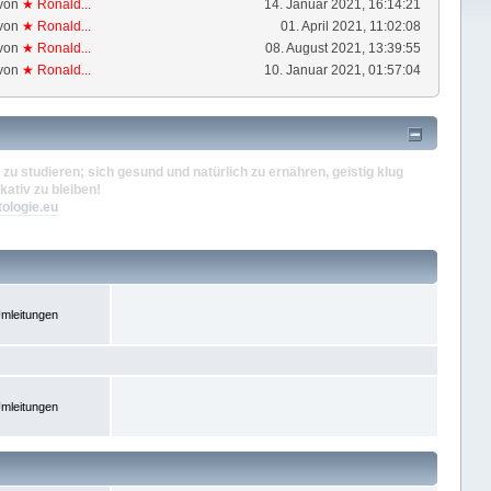
von
★ Ronald...
14. Januar 2021, 16:14:21
von
★ Ronald...
01. April 2021, 11:02:08
von
★ Ronald...
08. August 2021, 13:39:55
von
★ Ronald...
10. Januar 2021, 01:57:04
zu studieren; sich gesund und natürlich zu ernähren, geistig klug
kativ zu bleiben!
tologie.eu
mleitungen
mleitungen