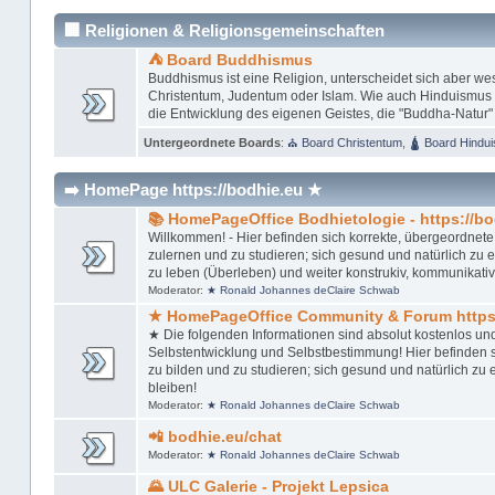
🏢 Religionen & Religionsgemeinschaften
⛺ Board Buddhismus
Buddhismus ist eine Religion, unterscheidet sich aber w
Christentum, Judentum oder Islam. Wie auch Hinduismus u
die Entwicklung des eigenen Geistes, die "Buddha-Natur"
Untergeordnete Boards
:
⛪ Board Christentum
,
🛕 Board Hindu
➡️ HomePage https://bodhie.eu ★
📚 HomePageOffice Bodhietologie - https://bo
Willkommen! - Hier befinden sich korrekte, übergeordnete,
zulernen und zu studieren; sich gesund und natürlich zu ern
zu leben (Überleben) und weiter konstrukiv, kommunikativ
Moderator:
★ Ronald Johannes deClaire Schwab
★ HomePageOffice Community & Forum https:
★ Die folgenden Informationen sind absolut kostenlos un
Selbstentwicklung und Selbstbestimmung! Hier befinden si
zu bilden und zu studieren; sich gesund und natürlich zu er
bleiben!
Moderator:
★ Ronald Johannes deClaire Schwab
📲 bodhie.eu/chat
Moderator:
★ Ronald Johannes deClaire Schwab
🌄 ULC Galerie - Projekt Lepsica