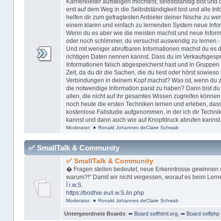
Karriereleiter aufsteigen möchtest, selbstständig bist u
erst auf dem Weg in die Selbstständigkeit bist und alle In
helfen dir zum gefragtesten Anbieter deiner Nische zu w
einem klaren und einfach zu lernenden System neue Inform
Wenn du es aber wie die meisten machst und neue Informa
oder noch schlimmer, du versuchst auswendig zu lernen -
Und mit weniger abrufbaren Informationen machst du es dir
richtigen Daten nennen kannst. Dass du im Verkaufsgespr
Informationen falsch abgespeicherst hast und in Gruppen 
Zeit, da du dir die Sachen, die du liest oder hörst sowieso 
Verbindungen in deinem Kopf machst? Was ist, wenn du zu 
die notwendige Information parat zu haben? Dann bist du n
allen, die nicht auf ihr gesamtes Wissen zugreifen können
noch heute die ersten Techniken lernen und erleben, dass
kostenlose Fallstudie aufgenommen, in der ich dir Technik
kannst und dann auch wie auf Knopfdruck abrufen kannst
Moderator:
★ Ronald Johannes deClaire Schwab
✅ SmallTalk & Community
✅ SmallTalk & Community
� Fragen stellen bedeutet, neue Erkenntnisse gewinnen 
warum?!“ Damit wir nicht vergessen, worauf es beim Lern
Ï
i.w.S.
https://bodhie.eu/i.w.S./in.php
Moderator:
★ Ronald Johannes deClaire Schwab
Untergeordnete Boards
:
➦ Board selfhtml.org
,
➦ Board selfphp