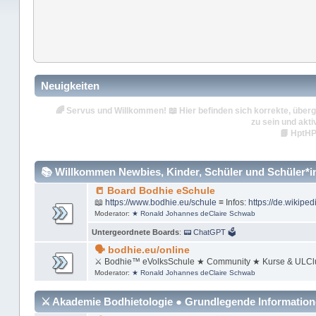
Neuigkeiten
🌈
Servus und Willkommen!
📖 Hier befinden sich korrekte, überg
zu sein und akti
📘
HptHP
📚 Willkommen Newbies, Kinder, Schüler und Schüler*inn
📒 Board Bodhie eSchule
📖
https://www.bodhie.eu/schule
≡ Infos:
https://de.wikiped
Moderator:
★ Ronald Johannes deClaire Schwab
Untergeordnete Boards
:
📟 ChatGPT 🗳
🗣 bodhie.eu/online
⚔ Bodhie™ eVolksSchule ★ Community ★ Kurse & ULCl
Moderator:
★ Ronald Johannes deClaire Schwab
⚔ Akademie Bodhietologie ● Grundlegende Informatio