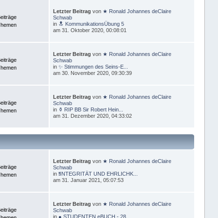
Letzter Beitrag
von
★ Ronald Johannes deClaire
eiträge
Schwab
in
🔝 KommunikationsÜbung 5
Themen
am 31. Oktober 2020, 00:08:01
Letzter Beitrag
von
★ Ronald Johannes deClaire
eiträge
Schwab
in
✨ Stimmungen des Seins-E...
Themen
am 30. November 2020, 09:30:39
Letzter Beitrag
von
★ Ronald Johannes deClaire
eiträge
Schwab
in
⚱ RIP BB Sir Robert Hein...
Themen
am 31. Dezember 2020, 04:33:02
Letzter Beitrag
von
★ Ronald Johannes deClaire
eiträge
Schwab
in
❗INTEGRITÄT UND EHRLICHK...
Themen
am 31. Januar 2021, 05:07:53
Letzter Beitrag
von
★ Ronald Johannes deClaire
eiträge
Schwab
in
● STUDENTEN eBUCH - 28 ...
Themen