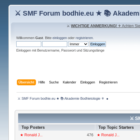
⚔ SMF Forum bodhie.eu ★ 📚 Akademi
⚔
WICHTIGE ANMERKUNG!
⚜ Achten Sie 
Willkommen
Gast
. Bitte
einloggen
oder
registrieren
.
Einloggen mit Benutzername, Passwort und Sitzungslänge
Übersicht
Hilfe
Suche
Kalender
Einloggen
Registrieren
 ⚔ SMF Forum bodhie.eu ★ 📚 Akademie Bodhietologie ⚜  ● 
⚔ SM
Top Posters
Top Topic Starters
★ Ronald J...
476
★ Ronald J...