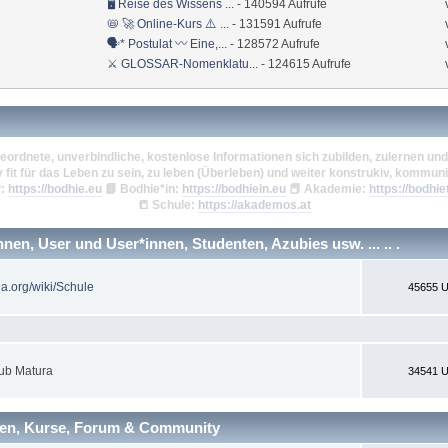
🖥 Reise des Wissens ...
- 140594 Aufrufe
📛 🚀 Online-Kurs ⚠️ ...
- 131591 Aufrufe
🗣* Postulat 〰 Eine,...
- 128572 Aufrufe
⚔ GLOSSAR-Nomenklatu...
- 124615 Aufrufe
eordnete, unverbindliche, kostenlose Informationen sich zubilden, zulernen und 
v fit für das Leben zu sein, zu leben (Überleben) und weiter konstrukiv, kommuni
:
https://bodhie.eu
📗
Bodhie*in:
https://bodhiein.eu
📕
Akademie:
https://bodhie
📒
Schule:
https://akademos.at
en, User und User*innen, Studenten, Azubies usw. ... .. .
ia.org/wiki/Schule
45655 U
ub Matura
34541 U
nen, Kurse, Forum & Community