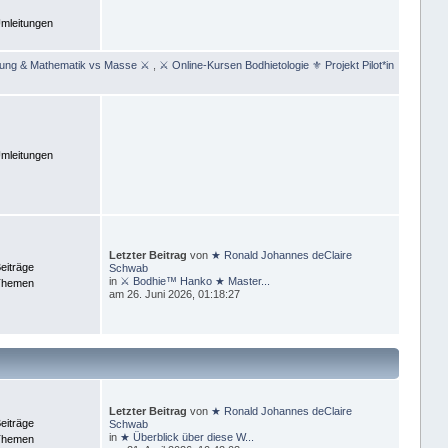
mleitungen
rung & Mathematik vs Masse ⚔
,
⚔ Online-Kursen Bodhietologie ⚜ Projekt Pilot*in
mleitungen
Letzter Beitrag
von
★ Ronald Johannes deClaire
eiträge
Schwab
in
⚔ Bodhie™ Hanko ★ Master...
Themen
am 26. Juni 2026, 01:18:27
Letzter Beitrag
von
★ Ronald Johannes deClaire
eiträge
Schwab
in
★ Überblick über diese W...
Themen