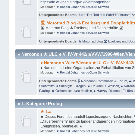
https://de.wikipedia.org/wiki/Vergangenheit
Moderator:
★ Ronald Johannes deClaire Schwab
Untergeordnete Boards
:
†☠† "Der Tod des Schrif†Führers†" A
🛣 Motorrad Blog ⛪ Exelberg und Dopplerhütt
🛣 Motorrad Blog ⛪ Exelberg und Dopplerhütte 🛣
Moderator:
★ Ronald Johannes deClaire Schwab
Untergeordnete Boards
:
⛪ Motorrad Blog 🛣 Exelberg und Dopp
● Narconon ★ ULC e.V. IV-Vr 442/b/VVW/1996-Wien/Vien
● Narconon Wien/Vienna ★ ULC e.V. IV-Vr 442
● Narconon ist eine Organisation zur Rehabilitation von 
Moderator:
★ Ronald Johannes deClaire Schwab
Untergeordnete Boards
:
🎚 Narconon Communitie & Forum
,
➦ B
Suchtmittel & Suchtgift - Drogen
,
★ Dr. Joel D. Wallach
,
● Narccn
Pauling
,
★ Orthomolekulare Medizin
,
● Harvey Diamond-Fit fürs 
● 1. Kategorie Prolog
★ 1.a
★ Dieses Forum behandelt tagesbezogene Nachrichten, Wi
„Dauerbrennern“ und zu länger andauernden Informationen
Ereignissen. bodhie.eu ★
Moderator:
★ Ronald Johannes deClaire Schwab