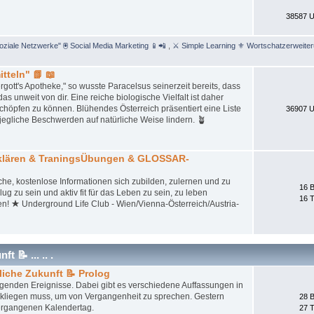
38587 U
Soziale Netzwerke" 🖲 Social Media Marketing 📱📲
,
⚔ Simple Learning ⚜ Wortschatzerweite
tteln" 📗 📖
gott's Apotheke," so wusste Paracelsus seinerzeit bereits, dass
unweit von dir. Eine reiche biologische Vielfalt ist daher
schöpfen zu können. Blühendes Österreich präsentiert eine Liste
36907 U
jegliche Beschwerden auf natürliche Weise lindern. 🪴
tklären & TraningsÜbungen & GLOSSAR-
iche, kostenlose Informationen sich zubilden, zulernen und zu
16 B
ug zu sein und aktiv fit für das Leben zu sein, zu leben
16 
en! ★ Underground Life Club - Wien/Vienna-Österreich/Austria-
 📝 ... .. .
liche Zukunft 📝 Prolog
iegenden Ereignisse. Dabei gibt es verschiedene Auffassungen in
ckliegen muss, um von Vergangenheit zu sprechen. Gestern
28 B
ergangenen Kalendertag.
27 