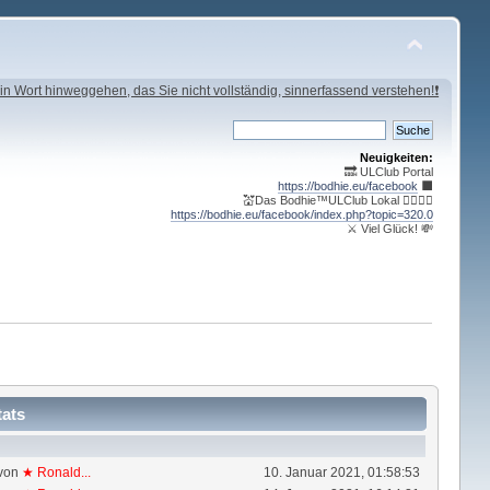
in Wort hinweggehen, das Sie nicht vollständig, sinnerfassend verstehen!❗
Neuigkeiten:
🔜 ULClub Portal
https://bodhie.eu/facebook
⬛️
💒Das Bodhie™ULClub Lokal 🤹‍♀️🤹‍♂️
https://bodhie.eu/facebook/index.php?topic=320.0
⚔ Viel Glück! 💸
tats
von
★ Ronald...
10. Januar 2021, 01:58:53