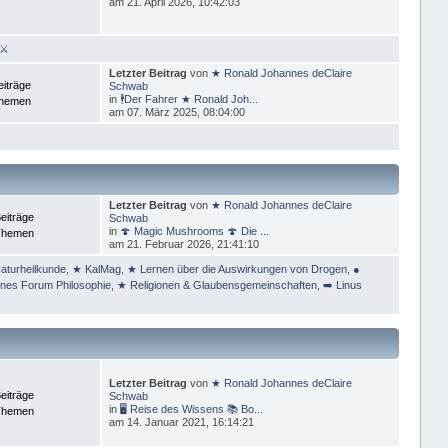
am 21. April 2026, 10:42:03
 ⚔
Letzter Beitrag
von
★ Ronald Johannes deClaire
eiträge
Schwab
in
🕴Der Fahrer ★ Ronald Joh...
Themen
am 07. März 2025, 08:04:00
Letzter Beitrag
von
★ Ronald Johannes deClaire
eiträge
Schwab
in
🍄 Magic Mushrooms 🍄 Die ...
Themen
am 21. Februar 2026, 21:41:10
aturheilkunde
,
★ KalMag
,
★ Lernen über die Auswirkungen von Drogen
,
●
ines Forum Philosophie
,
★ Religionen & Glaubensgemeinschaften
,
➡️ Linus
Letzter Beitrag
von
★ Ronald Johannes deClaire
eiträge
Schwab
in
🖥 Reise des Wissens 📚 Bo...
Themen
am 14. Januar 2021, 16:14:21