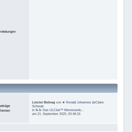
mleitungen
Letzter Beitrag
von
★ Ronald Johannes deClaire
eiträge
Schwab
in
📝📝 Das ULClub™ Memorandu...
Themen
am 21. September 2025, 03:48:16