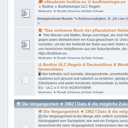
🎓 eAkademie bodhie.eu ⚔ bodhietologie.eu
⚔
Bodhie
⚔ Bodhietologie
ULC Regeln
Moderator:
★ Ronald Johannes deClaire Schwab
Untergeordnete Boards
:
🛰 Bodhieeumailingliste
,
📇 „Die Liste 
⚔
📚 "Das verlorene Buch der pflanzlichen Heilmi
🍀 "Alle Wiesen und Matten, Berge und Hügel, die sind Her
gegen jedes Wehwehchen ein Kraut gewachsen ist. Und das 
vonnöten, um bei der Heilkraft der Natur aus dem Vollen 
von heimischen Heilpflanzen aus der NaturApotheke, die 
https://bodhiein.eu
Moderator:
★ Ronald Johannes deClaire Schwab
⚠️ Bodhie ULC-Regeln & DeutschKurs & Wor
Nomenklatur
🖥 Hier befinden sich korrekte, übergeordnete, unverbindl
studieren;sich gesund und natürlich zu ernähren, geistig kl
(Überleben) und weiter konstrukiv, kommunikativ zu bleib
EU - ULC e.V. IV-Vr 442/b/VVW/96
Moderator:
★ Ronald Johannes deClaire Schwab
📇 Die Vergangenheit ★ 1962 Ï Dato & die mögliche Zukunft
📇 Die Vergangenheit ★ 1962 Ï Dato & die mög
📩 Die Vergangenheit ist die Menge aller zeitlich zurückl
Abhängigkeit vom Sachgebiet, wie weit ein Ereignis zurü
bezeichnet die nahe Vergangenheit, insbesondere den v