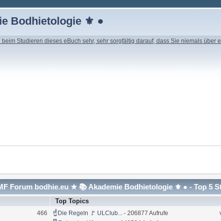
e Bodhietologie ⚜ ●
beim Studieren dieses eBuch sehr, sehr sorgfältig darauf, dass Sie niemals über e
F Forum bodhie.eu ★ 📚 Akademie Bodhietologie ⚜ ● - Top 5 S
Top Topics
466
☝Die Regeln 🚩 ULClub...
- 206877 Aufrufe