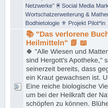
Netzwerke" 🖲 Social Media Mar
Wortschatzerweiterung & Math
Bodhietologie ⚜ Projekt Pilot*in
📚 "Das verlorene Buch
Heilmitteln" 📗 📖
🍀 "Alle Wiesen und Matte
sind Hergott's Apotheke," 
seinerzeit bereits, dass 
ein Kraut gewachsen ist. U
Eine reiche biologische Vie
um bei der Heilkraft der N
schöpfen zu können. Blüh