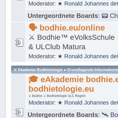
Moderator:
★ Ronald Johannes de
Untergeordnete Boards
:
📟 C
🗣 bodhie.eu/online
⚔ Bodhie™ eVolksSchule
& ULClub Matura
Moderator:
★ Ronald Johannes de
⚔ Akademie Bodhietologie ● Grundlegende Information
🎓 eAkademie bodhie.
bodhietologie.eu
⚔
Bodhie
⚔ Bodhietologie
ULC Regeln
Moderator:
★ Ronald Johannes de
Untergeordnete Boards
:
🛰 Bo