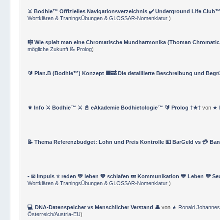
⚔️ Bodhie™ Offizielles Navigationsverzeichnis ✔️ Underground Life Club™
Wortklären & TraningsÜbungen & GLOSSAR-Nomenklatur
)
🎼 Wie spielt man eine Chromatische Mundharmonika (Thoman Chromatic
mögliche Zukunft 📝 Prolog
)
🔰 Plan.B (Bodhie™) Konzept 🟪🔜 Die detaillierte Beschreibung und Beg
⚜ Info ⚔ Bodhie™ ⚔ 📓 eAkademie Bodhietologie™ 🔰 Prolog †★†
von
★ 
📝 Thema Referenzbudget: Lohn und Preis Kontrolle 💶 BarGeld vs 💳 Ba
• ✉ Impuls ⭐️ reden 💛 leben 💚 schlafen 💤 Kommunikation 💙 Leben 💜 Se
Wortklären & TraningsÜbungen & GLOSSAR-Nomenklatur
)
💻 DNA-Datenspeicher vs Menschlicher Verstand 👤
von
★ Ronald Johannes
Österreich/Austria-EU
)