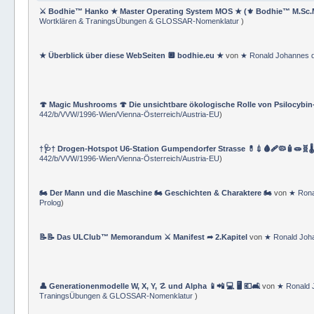
⚔ Bodhie™ Hanko ★ Master Operating System MOS ★ (⚜ Bodhie™ M.Sc.
Wortklären & TraningsÜbungen & GLOSSAR-Nomenklatur
)
★ Überblick über diese WebSeiten 🔲 bodhie.eu ★
von
★ Ronald Johannes 
🍄 Magic Mushrooms 🍄 Die unsichtbare ökologische Rolle von Psilocybin
442/b/VVW/1996-Wien/Vienna-Österreich/Austria-EU
)
†🩺† Drogen-Hotspot U6-Station Gumpendorfer Strasse 💊💉🩸🩹🦠🧴🧫🧬🌡
442/b/VVW/1996-Wien/Vienna-Österreich/Austria-EU
)
🏍 Der Mann und die Maschine 🏍 Geschichten & Charaktere 🏍
von
★ Rona
Prolog
)
📝📝 Das ULClub™ Memorandum ⚔ Manifest ➦ 2.Kapitel
von
★ Ronald Joh
👤 Generationenmodelle W, X, Y, ☡ und Alpha 📱📲 💻 🖥️ 💶🛋️
von
★ Ronald 
TraningsÜbungen & GLOSSAR-Nomenklatur
)