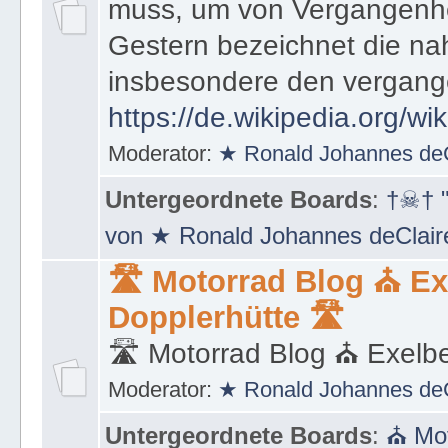
muss, um von Vergangenhe
Gestern bezeichnet die na
insbesondere den vergang
https://de.wikipedia.org/wi
Moderator:
★ Ronald Johannes de
Untergeordnete Boards
:
†☠† "
von ★ Ronald Johannes deClai
🛣 Motorrad Blog ⛪ Ex
Dopplerhütte 🛣
🛣 Motorrad Blog ⛪ Exelbe
Moderator:
★ Ronald Johannes de
Untergeordnete Boards
:
⛪ Mot