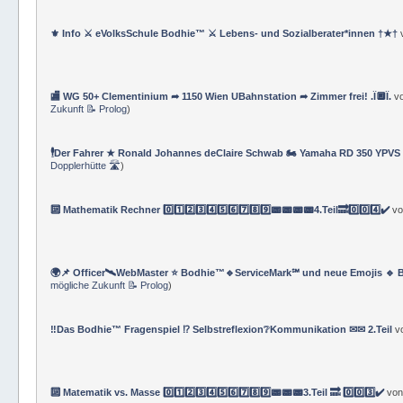
⚜ Info ⚔ eVolksSchule Bodhie™ ⚔ Lebens- und Sozialberater*innen †★†
🏬 WG 50+ Clementinium ➦ 1150 Wien UBahnstation ➦ Zimmer frei! .Ï🔲Ï.
v
Zukunft 📝 Prolog
)
🕴Der Fahrer ★ Ronald Johannes deClaire Schwab 🏍️ Yamaha RD 350 YPVS ⌚
Dopplerhütte 🛣
)
🔟 Mathematik Rechner 0️⃣1️⃣2️⃣3️⃣4️⃣5️⃣6️⃣7️⃣8️⃣9️⃣📟📟📟📟4.Teil🔜0️⃣0️⃣4️⃣✔️
v
🌍📌 Officer🛰WebMaster ⭐️ Bodhie™🔹ServiceMark℠ und neue Emojis 🔹 
mögliche Zukunft 📝 Prolog
)
‼️Das Bodhie™ Fragenspiel ⁉️ Selbstreflexion❔Kommunikation ✉✉ 2.Teil
v
🔟 Matematik vs. Masse 0️⃣1️⃣2️⃣3️⃣4️⃣5️⃣6️⃣7️⃣8️⃣9️⃣📟📟📟3.Teil 🔜 0️⃣0️⃣3️⃣✔️
vo