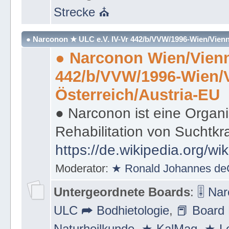
Strecke ⛪
● Narconon ★ ULC e.V. IV-Vr 442/b/VVW/1996-Wien/Vienn
● Narconon Wien/Vienn
442/b/VVW/1996-Wien/
Österreich/Austria-EU
● Narconon ist eine Organi
Rehabilitation von Suchtkr
https://de.wikipedia.org/wi
Moderator:
★ Ronald Johannes de
Untergeordnete Boards
:
🎚 Na
ULC ➦ Bodhietologie
,
📕 Board 
Naturheilkunde
,
★ KalMag
,
★ Le