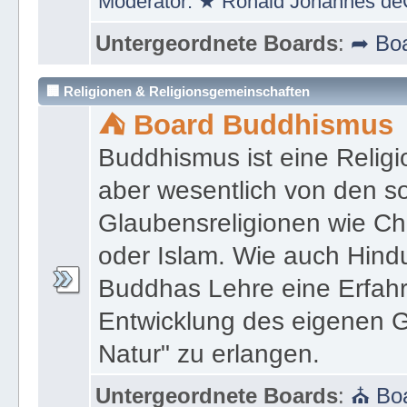
Moderator:
★ Ronald Johannes de
Untergeordnete Boards
:
➦ Boa
🏢 Religionen & Religionsgemeinschaften
⛺ Board Buddhismus
Buddhismus ist eine Religi
aber wesentlich von den 
Glaubensreligionen wie Ch
oder Islam. Wie auch Hind
Buddhas Lehre eine Erfahrun
Entwicklung des eigenen G
Natur" zu erlangen.
Untergeordnete Boards
:
⛪ Boa