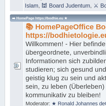
Islam
,
🕍 Board Judentum
,
⚔ Bo
➡️ HomePage https://bodhie.eu ★
📚 HomePageOffice Bod
https://bodhietologie.e
Willkommen! - Hier befinde
übergeordnete, unverbindl
Informationen sich zubilde
studieren; sich gesund und
geistig klug zu sein und akt
sein, zu leben (Überleben) 
kommunikativ zu bleiben!
Moderator:
★ Ronald Johannes de