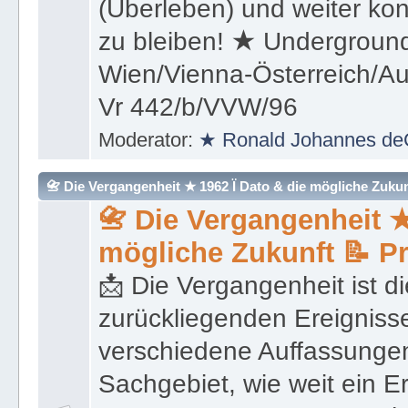
(Überleben) und weiter kon
zu bleiben! ★ Underground
Wien/Vienna-Österreich/Aus
Vr 442/b/VVW/96
Moderator:
★ Ronald Johannes de
📇 Die Vergangenheit ★ 1962 Ï Dato & die mögliche Zukunft 
📇 Die Vergangenheit ★
mögliche Zukunft 📝 P
📩 Die Vergangenheit ist di
zurückliegenden Ereignisse
verschiedene Auffassungen
Sachgebiet, wie weit ein E