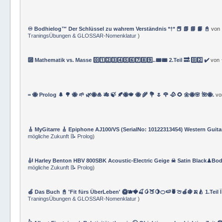
♾️ Bodhielog™ Der Schlüssel zu wahrem Verständnis *†* 📕 📗 📘 📙 📓
von
TraningsÜbungen & GLOSSAR-Nomenklatur
)
🔟 Mathematik vs. Masse 0️⃣1️⃣2️⃣3️⃣4️⃣5️⃣6️⃣7️⃣8️⃣9️⃣..📟📟 2.Teil 🔜 0️⃣2️⃣ ✔️
von
= 🐝 Prolog 🌲 🌳 🐝 🌱 🌿🐝🎍 🎋 🍃 🍂🐝🍁 🐝 🌾 💐 🌷 🌹 🥀 🌻 🌼🐝🌸 🌺🐝.
v
🎸 MyGitarre 🎸 Epiphone AJ100/VS (SerialNo: 10122313454) Western Guita
mögliche Zukunft 📝 Prolog
)
🎻 Harley Benton HBV 800SBK Acoustic-Electric Geige ☠ Satin Black♟Bod
mögliche Zukunft 📝 Prolog
)
🍏 Das Buch 📓 'Fit fürs ÜberLeben' 🥝🫐🍓🍒🥭🍑🍋🍊🍉🍍🍈🍎🍇🍌🍐 1.Teil 
TraningsÜbungen & GLOSSAR-Nomenklatur
)