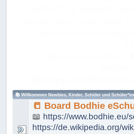
WICHTIGE ANMERKUN
dieses eBuch sehr, sehr so
über ein Wort hinweggeh
ve
📟
Simple Learning

Mathem
🧮
https://bodhie.eu/sim
📚 Willkommen Newbies, Kinder, Schüler und Schüler*inne
📒 Board Bodhie eSchu
📖
https://www.bodhie.eu/s
https://de.wikipedia.org/wi