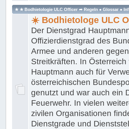
★ ★ Bodhietologie ULC Officer ➦ Regeln ● Glossar ● In
☀️ Bodhietologe ULC Of
Der Dienstgrad Hauptmann (
Offizierdienstgrad des Bu
Armee und anderen gegenw
Streitkräften. In Österreic
Hauptmann auch für Verwe
österreichischen Bundespo
genutzt und war auch ein 
Feuerwehr. In vielen weiter
zivilen Organisationen find
Dienstgrade und Dienstste