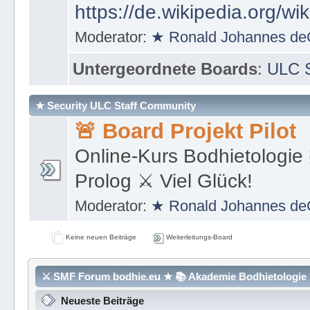
https://de.wikipedia.org/wi
Moderator:
★ Ronald Johannes de
Untergeordnete Boards
:
ULC S
★ Security ULC Staff Community
🚨 Board Projekt Pilot
Online-Kurs Bodhietologie 
Prolog ⚔ Viel Glück!
Moderator:
★ Ronald Johannes de
Keine neuen Beiträge
Weiterleitungs-Board
⚔ SMF Forum bodhie.eu ★ 📚 Akademie Bodhietologie ⚜
Neueste Beiträge