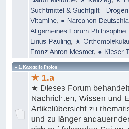
Suchtmittel & Suchtgift - Drogen
Vitamine
,
● Narconon Deutschl
Allgemeines Forum Philosophie
Linus Pauling
,
★ Orthomolekular
Franz Anton Mesmer
,
● Kieser T
● 1. Kategorie Prolog
★ 1.a
★ Dieses Forum behandel
Nachrichten, Wissen und E
Artikelübersicht zu themat
und zu länger andauernden