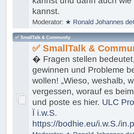
kannst und dann auch wie 
kannst.
Moderator:
★ Ronald Johannes de
✅ SmallTalk & Community
✅ SmallTalk & Commun
� Fragen stellen bedeutet
gewinnen und Probleme be
wollen! „Wieso, weshalb, w
vergessen, worauf es bei
und poste es hier.
ULC Pro
Ï
i.w.S.
https://bodhie.eu/i.w.S./in.