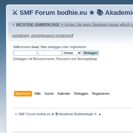
⚔ SMF Forum bodhie.eu ★ 📚 Akademie
⚔
WICHTIGE ANMERKUNG!
⚜ Achten Sie beim Studieren dieses eBuch seh
vollständig, sinnerfassend verstehen!❗
Willkommen
Gast
. Bitte
einloggen
oder
registrieren
.
Einloggen mit Benutzername, Passwort und Sitzungslänge
Übersicht
Hilfe
Suche
Kalender
Einloggen
Registrieren
 ⚔ SMF Forum bodhie.eu ★ 📚 Akademie Bodhietologie ⚜  ● 