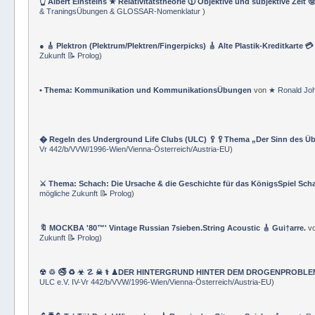
👆 Albert Einsteins ★ Relativitätstheorie 🕦 Objektive und subjektive Zeit 
& TraningsÜbungen & GLOSSAR-Nomenklatur
)
● 🎸 Plektron (Plektrum/Plektren/Fingerpicks) 🎸 Alte Plastik-Kreditkarte 
Zukunft 📝 Prolog
)
• Thema: Kommunikation und KommunikationsÜbungen
von
★ Ronald Jo
� Regeln des Underground Life Clubs (ULC) 🥄🥄Thema „Der Sinn des Ü
Vr 442/b/VVW/1996-Wien/Vienna-Österreich/Austria-EU
)
⚔ Thema: Schach: Die Ursache & die Geschichte für das KönigsSpiel Sch
mögliche Zukunft 📝 Prolog
)
🔖 MOCKBA '80™' Vintage Russian 7sieben.String Acoustic 🎸 Gui†arre.
v
Zukunft 📝 Prolog
)
☢ ♲ 🚭 ♻ ☣ ☡ ☠ ⚕ ♟DER HINTERGRUND HINTER DEM DROGENPROBLEM 🛰
ULC e.V. IV-Vr 442/b/VVW/1996-Wien/Vienna-Österreich/Austria-EU
)