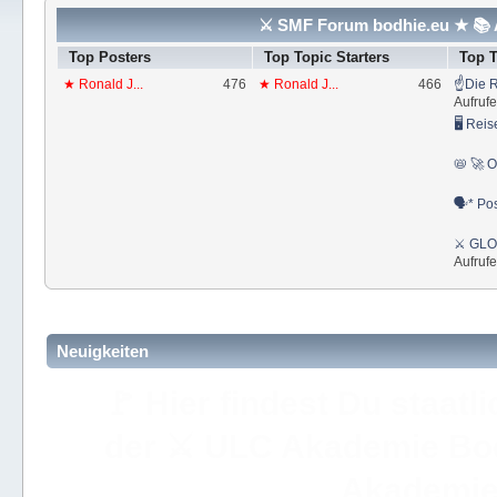
⚔ SMF Forum bodhie.eu ★ 📚 A
Top Posters
Top Topic Starters
Top 
★ Ronald J...
476
★ Ronald J...
466
☝Die R
Aufrufe
🖥 Reis
📛 🚀 O
🗣* Pos
⚔ GLOS
Aufrufe
Neuigkeiten
🚩 Hier findest Du staat
der ⚔ ULC Akademie Bo
Akademie 