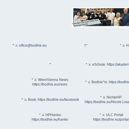
* ⚔
office@bodhie.eu
†*
* ⚔ H
*
* ⚔ eSchule:
https://akadem
* ⚔ Wien/Vienna News:
* ⚔ Bodhie*in:
https://bodhi
https://bodhie.eu/news
* ⚔ NichteHP:
* ⚔ Book:
https://bodhie.eu/facebook
https://bodhie.eu/Nicole.Li
* ⚔ HPHanko:
* ⚔ ULC Portal
https://bodhie.eu/hanko
https://bodhie.eu/portal