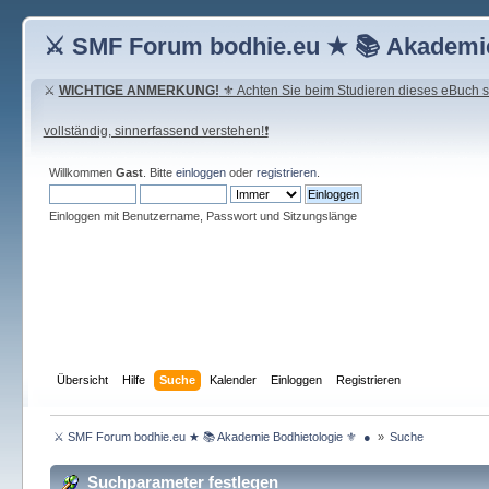
⚔ SMF Forum bodhie.eu ★ 📚 Akademie
⚔
WICHTIGE ANMERKUNG!
⚜ Achten Sie beim Studieren dieses eBuch seh
vollständig, sinnerfassend verstehen!❗
Willkommen
Gast
. Bitte
einloggen
oder
registrieren
.
Einloggen mit Benutzername, Passwort und Sitzungslänge
Übersicht
Hilfe
Suche
Kalender
Einloggen
Registrieren
 ⚔ SMF Forum bodhie.eu ★ 📚 Akademie Bodhietologie ⚜  ● 
»
Suche
Suchparameter festlegen