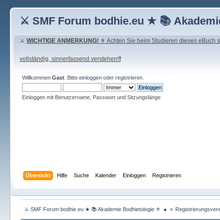
⚔ SMF Forum bodhie.eu ★ 📚 Akademie
⚔
WICHTIGE ANMERKUNG!
⚜ Achten Sie beim Studieren dieses eBuch seh
vollständig, sinnerfassend verstehen!❗
Willkommen
Gast
. Bitte
einloggen
oder
registrieren
.
Einloggen mit Benutzername, Passwort und Sitzungslänge
Übersicht
Hilfe
Suche
Kalender
Einloggen
Registrieren
 ⚔ SMF Forum bodhie.eu ★ 📚 Akademie Bodhietologie ⚜  ● 
»
Registrierungsvere