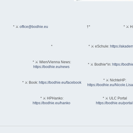
* ⚔
office@bodhie.eu
†*
* ⚔ H
*
* ⚔ eSchule:
https://akadem
* ⚔ Wien/Vienna News:
* ⚔ Bodhie*in:
https://bodhi
https://bodhie.eu/news
* ⚔ NichteHP:
* ⚔ Book:
https://bodhie.eu/facebook
https://bodhie.eu/Nicole.Li
* ⚔ HPHanko:
* ⚔ ULC Portal
https://bodhie.eu/hanko
https://bodhie.eu/portal