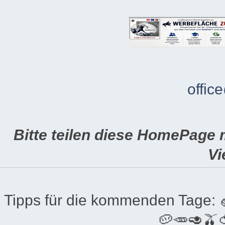
offic
Bitte teilen diese HomePage 
Vi
Tipps für die kommenden Tage:
🥔🥕🥑🫒