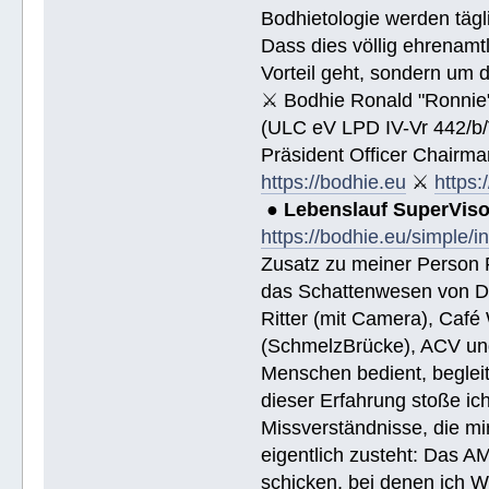
Bodhietologie werden tägli
Dass dies völlig ehrenamtl
Vorteil geht, sondern um 
⚔ Bodhie Ronald "Ronnie
(ULC eV LPD IV-Vr 442/b
Präsident Officer Chairma
https://bodhie.eu
⚔
https:
●
Lebenslauf SuperVis
https://bodhie.eu/simple/i
Zusatz zu meiner Person R
das Schattenwesen von D
Ritter (mit Camera), Café 
(SchmelzBrücke), ACV und
Menschen bedient, begleite
dieser Erfahrung stoße i
Missverständnisse, die mi
eigentlich zusteht: Das AM
schicken, bei denen ich W