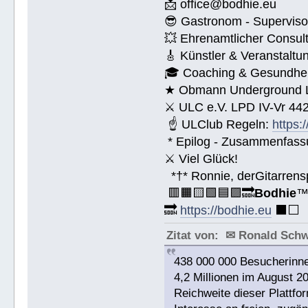
📩 office@bodhie.eu
😎 Gastronom - Superviso
💥 Ehrenamtlicher Consul
🎸 Künstler & Veranstaltu
🎓 Coaching & Gesundheit
★ Obmann Underground Li
⚔ ULC e.V. LPD IV-Vr 44
☝ ULClub Regeln:
https:
* Epilog - Zusammenfassung
⚔ Viel Glück!
*†* Ronnie, derGitarrens
🟥🟧🟨🟩🟦🟪🔜
Bodhie
🔜
https://bodhie.eu
⬛️⬜️
Zitat von: ✉ Ronald Sch
438 000 000 Besucherinne
4,2 Millionen im August 2
Reichweite dieser Plattfor