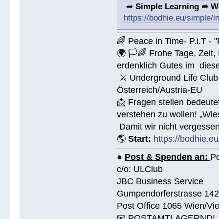
➦
Simple Learning ➦ W
https://bodhie.eu/simple/i
🌈 Peace in Time- P.i.T - 
🌍 🏳🌈 Frohe Tage, Zeit
erdenklich Gutes im dies
⚔ Underground Life Club 
Österreich/Austria-EU
📩 Fragen stellen bedeut
verstehen zu wollen! „Wi
Damit wir nicht vergessen
🌎
Start:
https://bodhie.eu
●
Post & Spenden an:
Po
c/o: ULClub
JBC Business Service
Gumpendorferstrasse 14
Post Office 1065 Wien/Vie
📧 POSTAMTLAGERND!