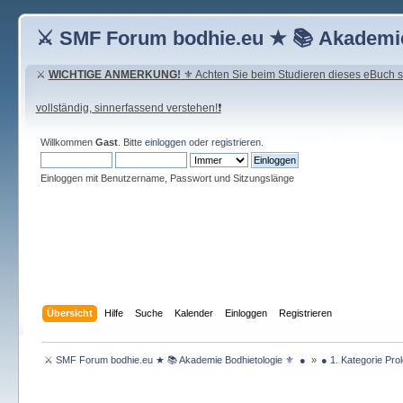
⚔ SMF Forum bodhie.eu ★ 📚 Akademie
⚔
WICHTIGE ANMERKUNG!
⚜ Achten Sie beim Studieren dieses eBuch seh
vollständig, sinnerfassend verstehen!❗
Willkommen
Gast
. Bitte
einloggen
oder
registrieren
.
Einloggen mit Benutzername, Passwort und Sitzungslänge
Übersicht
Hilfe
Suche
Kalender
Einloggen
Registrieren
 ⚔ SMF Forum bodhie.eu ★ 📚 Akademie Bodhietologie ⚜  ● 
»
● 1. Kategorie Pro