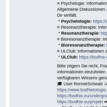
≡ Psychelogie: Informatio
Allgemeine Diskussionen &
Dir einfällt.
*
Psychetologie:
https:/
≡ Resonanztherapie: Info
*
Resonanztherapie:
htt
≡ Bioresonanztherapie: In
*
Bioresonanztherapie:
≡ ULClub: Informationen
*
ULClub:
https://bodhie.
Bitte zögern Sie nicht, F
Informationen einzuholen.
verfügbaren Wissens gena
🎓 User RonnieSchwab ⚔
https://www.bodhietologie
https://bodhie.eu/undergr
https://bodhie.eu/projekt
➦