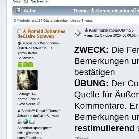
Seiten: [
1
]
Nach unten
Autor
Thema: 🔝 KommunikationsÜbu
0 Mitglieder und 24 Gäste betrachten dieses Thema.
🔝 KommunikationsÜbung 5
★ Ronald Johannes
deClaire Schwab
«
am:
31. Oktober 2020, 00:08:01 »
🚭 Servus aus Wien/Vienna-
ZWECK:
Die Fer
ÖsterReich/Austria-EU
Administrator
Bemerkungen un
Sr. Mitglied
bestätigen
ÜBUNG:
Der Co
Quelle für Äuß
Beiträge: 476
Karma: +98/-2
Kommentare. Er 
Geschlecht:
★ Bodhie™ Ronald "Ronnie"
Bemerkungen un
Johannes deClaire Schwab
restimulierend
s
Spamfilter spamfighter:
office@bodhie.eu
https://bodhie.eu