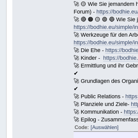
🚀 🟡 Wie Sie jemandem 
Forum) -
https://bodhie.e
🚀 🔴 🟠 🟡 🟢 🔵 Wie Sie
https://bodhie.eu/simple/i
🚀 Werkzeuge für den Arbe
https://bodhie.eu/simple/i
🚀 Die Ehe -
https://bodhi
🚀 Kinder -
https://bodhie
🚀 Ermittlung und ihr Geb
✔
🚀 Grundlagen des Organi
✔
🚀 Public Relations -
https
🚀 Planziele und Ziele-
ht
🚀 Kommunikation -
https
🚀 Epilog - Zusammenfassun
Code:
[Auswählen]