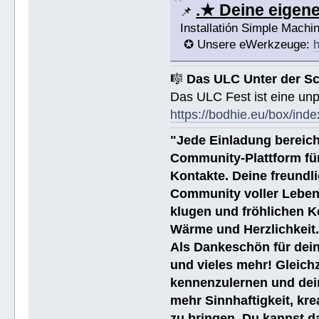
.★ Deine eige
📌
Installatión Simple Mach
✪ Unsere eWerkzeuge:
h
🎼
Das ULC Unter der S
Das ULC Fest ist eine un
https://bodhie.eu/box/inde
"Jede Einladung bereich
Community-Plattform fü
Kontakte. Deine freundli
Community voller Leben
klugen und fröhlichen K
Wärme und Herzlichkeit
Als Dankeschön für dein
und vieles mehr! Gleich
kennenzulernen und dei
mehr Sinnhaftigkeit, kre
zu bringen. Du kannst da