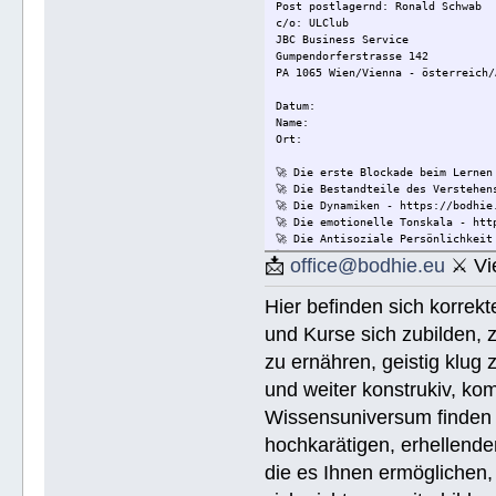
Post postlagernd: Ronald Schwab
c/o: ULClub
JBC Business Service
Gumpendorferstrasse 142
PA 1065 Wien/Vienna - österreich/
Datum:
Name:
Ort:
🚀 Die erste Blockade beim Lernen
🚀 Die Bestandteile des Verstehen
🚀 Die Dynamiken - https://bodhie
🚀 Die emotionelle Tonskala - htt
🚀 Die Antisoziale Persönlichkeit
🚀 Die Lösung für Konflikte - htt
📩
office@bodhie.eu
⚔ Vie
🚀 Lösungen für eine gefährliche 
🚀 Ethik unjd die Zustände - http
Hier befinden sich korrek
🚀 Integrität und Ehrlichkeit - h
🚀 🟡 Wie Sie jemandem helfen kön
und Kurse sich zubilden, z
Wie Sie jemandem helfen können - 
🚀 Werkzeuge für den Arbeitsplatz
zu ernähren, geistig klug 
🚀 Die Ehe - https://bodhie.eu/si
und weiter konstrukiv, kom
🚀 Kinder - https://bodhie.eu/sim
🚀 Ermittlung und ihr Gebrauch - 
Wissensuniversum finden S
🚀 Grundlagen des Organisieren - 
🚀 Public Relations - https://bod
hochkarätigen, erhellend
🚀 Planziele und Ziele- https://b
die es Ihnen ermöglichen, 
🚀 Kommunikation - https://bodhie