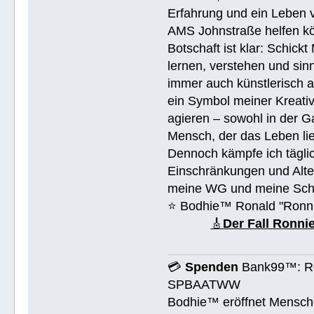
Erfahrung und ein Leben 
AMS Johnstraße helfen k
Botschaft ist klar: Schick
lernen, verstehen und sin
immer auch künstlerisch 
ein Symbol meiner Kreativ
agieren – sowohl in der Ga
Mensch, der das Leben lieb
Dennoch kämpfe ich täglic
Einschränkungen und Alte
meine WG und meine Schul
⭐️ Bodhie™ Ronald "Ronn
🎸
Der Fall Ronn
💳
Spenden
Bank99™: Ro
SPBAATWW
Bodhie™ eröffnet Mensche