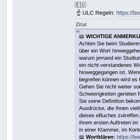
🇪🇺
☝ ULC Regeln:
https://b
Zitat
📖
WICHTIGE ANMERK
Achten Sie beim Studieren
über ein Wort hinweggehen
warum jemand ein Studium a
ein nicht verstandenes W
hinweggegangen ist. Wenn 
begreifen können wird es 
Gehen Sie nicht weiter s
Schwierigkeiten gerieten
Sie seine Definition bek
Ausdrücke, die Ihnen viell
dieses eBuches zutreffen
ihrem ersten Auftreten im
in einer Klammer, im Konte
📖
Wortklären:
https://b