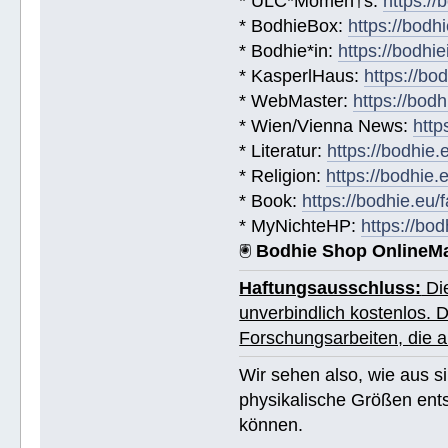
* ULC*Momen†s:
https:/
* BodhieBox:
https://bodh
* Bodhie*in:
https://bodhie
* KasperlHaus:
https://bo
* WebMaster:
https://bod
* Wien/Vienna News:
http
* Literatur:
https://bodhie.
* Religion:
https://bodhie.
* Book:
https://bodhie.eu
* MyNichteHP:
https://bo
🖲
Bodhie Shop OnlineM
Haftungsausschluss:
Die
unverbindlich kostenlos. 
Forschungsarbeiten, die
Wir sehen also, wie aus sim
physikalische Größen ent
können.