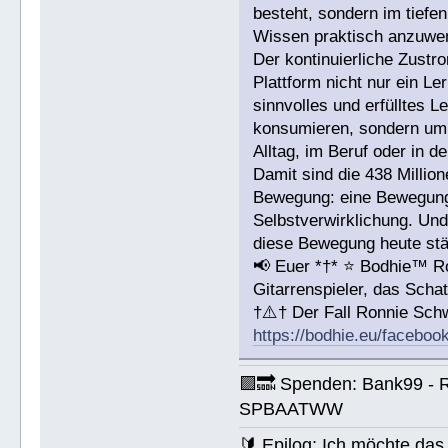
besteht, sondern im tiefen
Wissen praktisch anzuwe
Der kontinuierliche Zustr
Plattform nicht nur ein L
sinnvolles und erfülltes 
konsumieren, sondern um 
Alltag, im Beruf oder in d
Damit sind die 438 Millio
Bewegung: eine Bewegung 
Selbstverwirklichung. Und
diese Bewegung heute stär
📢 Euer *†* ⭐️ Bodhie™ R
Gitarrenspieler, das Sc
†⚠️† Der Fall Ronnie Sc
https://bodhie.eu/faceboo
🟪🔜 Spenden: Bank99 - 
SPBAATWW
🔰 Epilog: Ich möchte das 