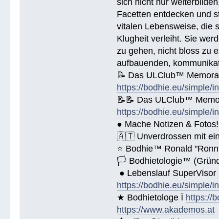
sich nicht nur weiterbild
Name (BlockBuchStaben)/eMail Addi
Facetten entdecken und stu
vitalen Lebensweise, die
Spende € ______.- liegt bei!
Klugheit verleiht. Sie we
zu gehen, nicht bloss zu e
aufbauenden, kommunikati
📝 Das ULClub™ Memoran
https://bodhie.eu/simple/i
📝📝 Das ULClub™ Memor
https://bodhie.eu/simple/i
● Mache Notizen & Fotos!
🇦🇹 Unverdrossen mit ei
⭐️ Bodhie™ Ronald "Ronn
🏳 Bodhietologie™ (Gründ
● Lebenslauf SuperVisor
https://bodhie.eu/simple/i
★ Bodhietologe Ï
https://
https://www.akademos.at