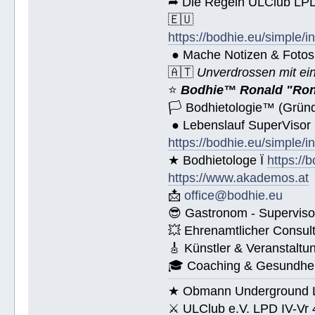
➦ Die Regeln ULClub LPD 
🇪🇺
https://bodhie.eu/simple/i
● Mache Notizen & Fotos
🇦🇹
Unverdrossen mit ei
⭐️
Bodhie™ Ronald "Ron
🏳 Bodhietologie™ (Gründ
● Lebenslauf SuperVisor
https://bodhie.eu/simple/i
★ Bodhietologe Ï
https://
https://www.akademos.at
📩
office@bodhie.eu
😎 Gastronom - Superviso
💥 Ehrenamtlicher Consul
🎸 Künstler & Veranstaltu
🎓 Coaching & Gesundheit
★ Obmann Underground Li
⚔ ULClub e.V. LPD IV-Vr