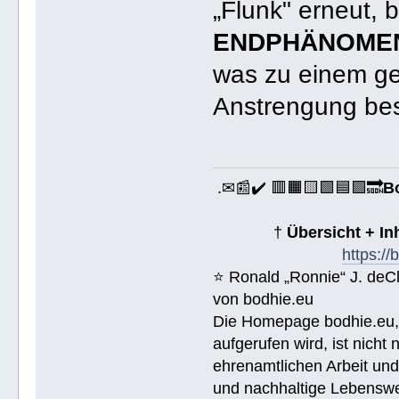
„Flunk" erneut, 
ENDPHÄNOME
was zu einem ge
Anstrengung bes
.✉📰✔️ 🟥🟧🟨🟩🟦🟪🔜
B
†
Übersicht + I
https:/
⭐️ Ronald „Ronnie“ J. de
von bodhie.eu
Die Homepage bodhie.eu, 
aufgerufen wird, ist nicht
ehrenamtlichen Arbeit un
und nachhaltige Lebenswe