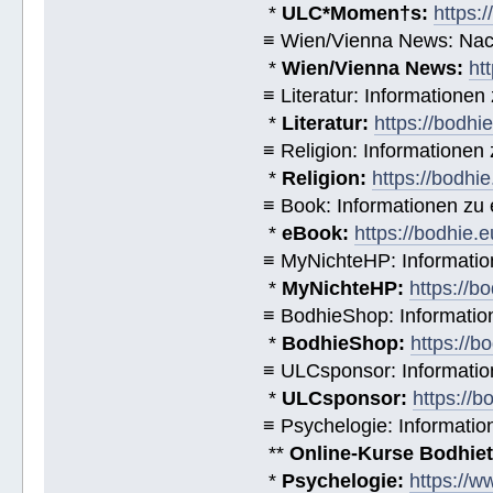
*
ULC*Momen†s:
https:
≡ Wien/Vienna News: Nach
*
Wien/Vienna News:
ht
≡ Literatur: Informatione
*
Literatur:
https://bodhi
≡ Religion: Informationen
*
Religion:
https://bodhie
≡ Book: Informationen zu
*
eBook:
https://bodhie.
≡ MyNichteHP: Informatio
*
MyNichteHP:
https://b
≡ BodhieShop: Informati
*
BodhieShop:
https://b
≡ ULCsponsor: Informatio
*
ULCsponsor:
https://b
≡ Psychelogie: Informatio
**
Online-Kurse Bodhieto
*
Psychelogie:
https://w