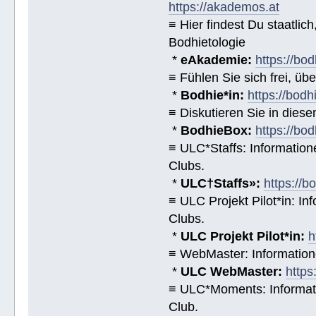
https://akademos.at
≡ Hier findest Du staatl
Bodhietologie
*
eAkademie:
https://bod
≡ Fühlen Sie sich frei, üb
*
Bodhie*in:
https://bodh
≡ Diskutieren Sie in diese
*
BodhieBox:
https://bo
≡ ULC*Staffs: Informatio
Clubs.
*
ULC†Staffs»:
https://
≡ ULC Projekt Pilot*in: I
Clubs.
*
ULC Projekt Pilot*in:
h
≡ WebMaster: Informatio
*
ULC WebMaster:
https
≡ ULC*Moments: Informat
Club.