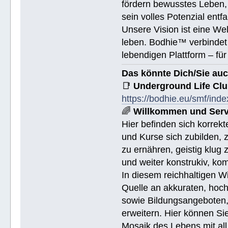
fördern bewusstes Leben, 
sein volles Potenzial entfa
Unsere Vision ist eine We
leben. Bodhie™ verbindet 
lebendigen Plattform – für
Das könnte Dich/Sie auc
📑
Underground Life Cl
https://bodhie.eu/smf/ind
🌈
Willkommen und Serv
Hier befinden sich korrek
und Kurse sich zubilden, z
zu ernähren, geistig klug 
und weiter konstrukiv, ko
In diesem reichhaltigen W
Quelle an akkuraten, hoch
sowie Bildungsangeboten, 
erweitern. Hier können Sie
Mosaik des Lebens mit all