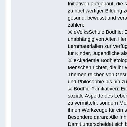
Initiativen aufgebaut, di
zu hochwertiger Bildung z
gesund, bewusst und veran
zählen:
⚔ eVolksSchule Bodhie: Ei
unabhängig von Alter, Herk
Lernmaterialien zur Verfüg
für Kinder, Jugendliche a
⚔ eAkademie Bodhietologie
Menschen richtet, die ihr
Themen reichen von Gesu
und Philosophie bis hin 
⚔ Bodhie™-Initiativen: Ein
soziale Aspekte des Lebens
zu vermitteln, sondern Me
ihnen Werkzeuge für ein 
Besondere daran: Alle Inh
Damit unterscheidet sich 