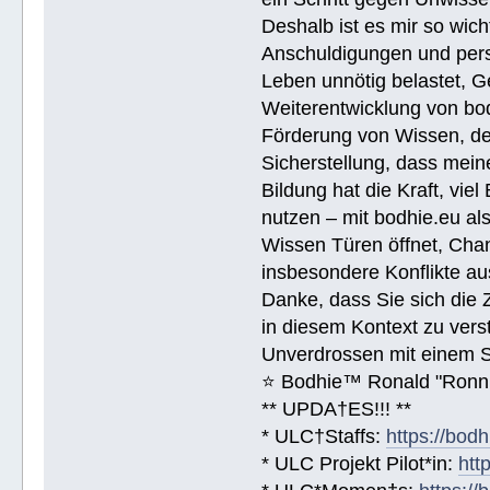
Deshalb ist es mir so wich
Anschuldigungen und pers
Leben unnötig belastet, G
Weiterentwicklung von bodhi
Förderung von Wissen, de
Sicherstellung, dass meine
Bildung hat die Kraft, vie
nutzen – mit bodhie.eu a
Wissen Türen öffnet, Chan
insbesondere Konflikte au
Danke, dass Sie sich die 
in diesem Kontext zu vers
Unverdrossen mit einem 
⭐️ Bodhie™ Ronald "Ronn
** UPDA†ES!!! **
* ULC†Staffs:
https://bod
* ULC Projekt Pilot*in:
htt