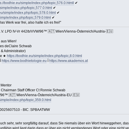
s://bodhie.eu/simple/index.php/topic,576.0.htmll
✔
/simple/index.php/topic,577.0.html
✔
eu/simple/index.php/topic,578.0.html
✔
simple/index.php/topic,579.0.html
✔
s Werk war frei, also halte ich es frei!"
V. LPD IV-Vr 442/b/VVW/96™ 🇦🇹 Wien/Vienna-Österreich/Austria-🇪🇺
 aus Wien!
es deClaire Schwab
& Administrator)
ie ★
https://bodhie.eu/simple/index.php/topic,8.0.html
Ï
https://www.bodhietologie.eu
Ï
https://www.akademos.at
 Mentor
hairman Staff Officer Ct Ronnie Schwab
96™ 🇦🇹 Wien/Vienna-Österreich/Austria-EU 🇪🇺
simple/index.php/topic,359.0.html
00025607510 - BIC: SPBAATWW
ch sehr, sehr sorgfältig darauf, dass Sie niemals über ein Wort hinweggehen, das
rnunfähig wird liegt darin dass er über ein nicht verstandenes Wort oder eine nic