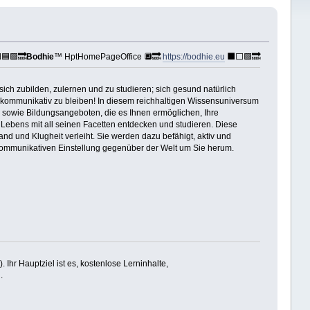
🟦🟪🔜
Bodhie
™ HptHomePageOffice 🔲🔜
https://bodhie.eu
⬛️⬜️🟪🔜
ich zubilden, zulernen und zu studieren; sich gesund natürlich
iv, kommunikativ zu bleiben! In diesem reichhaltigen Wissensuniversum
n sowie Bildungsangeboten, die es Ihnen ermöglichen, Ihre
s Lebens mit all seinen Facetten entdecken und studieren. Diese
and und Klugheit verleiht. Sie werden dazu befähigt, aktiv und
 kommunikativen Einstellung gegenüber der Welt um Sie herum.
Ihr Hauptziel ist es, kostenlose Lerninhalte,
.