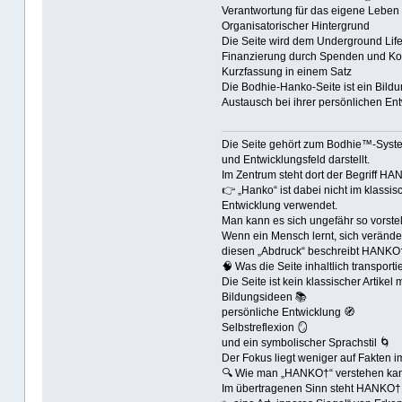
Verantwortung für das eigene Leben 
Organisatorischer Hintergrund
Die Seite wird dem Underground Lif
Finanzierung durch Spenden und Ko
Kurzfassung in einem Satz
Die Bodhie-Hanko-Seite ist ein Bild
Austausch bei ihrer persönlichen En
Die Seite gehört zum Bodhie™-System 
und Entwicklungsfeld darstellt.
Im Zentrum steht dort der Begriff HA
👉 „Hanko“ ist dabei nicht im klassis
Entwicklung verwendet.
Man kann es sich ungefähr so vorstel
Wenn ein Mensch lernt, sich veränder
diesen „Abdruck“ beschreibt HANKO
🧠 Was die Seite inhaltlich transportie
Die Seite ist kein klassischer Artikel
Bildungsideen 📚
persönliche Entwicklung 🧭
Selbstreflexion 🪞
und ein symbolischer Sprachstil 🌀
Der Fokus liegt weniger auf Fakten i
🔍 Wie man „HANKO†“ verstehen ka
Im übertragenen Sinn steht HANKO† 