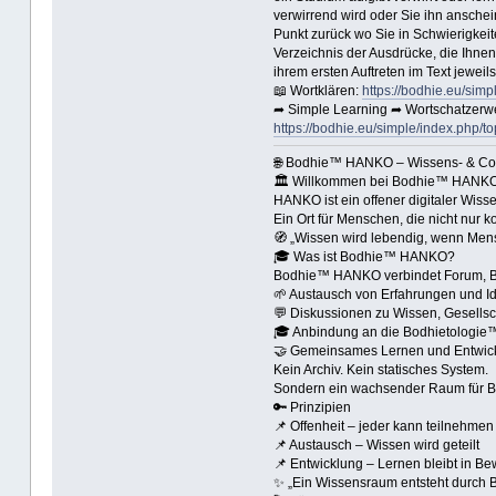
verwirrend wird oder Sie ihn ansche
Punkt zurück wo Sie in Schwierigkei
Verzeichnis der Ausdrücke, die Ihnen
ihrem ersten Auftreten im Text jeweil
📖 Wortklären:
https://bodhie.eu/simp
➦ Simple Learning ➦ Wortschatzerw
https://bodhie.eu/simple/index.php/to
🌐 Bodhie™ HANKO – Wissens- & C
🏛 Willkommen bei Bodhie™ HANK
HANKO ist ein offener digitaler Wi
Ein Ort für Menschen, die nicht nur 
🧭 „Wissen wird lebendig, wenn Me
🎓 Was ist Bodhie™ HANKO?
Bodhie™ HANKO verbindet Forum, B
🌱 Austausch von Erfahrungen und I
💬 Diskussionen zu Wissen, Gesells
🎓 Anbindung an die Bodhietologi
🤝 Gemeinsames Lernen und Entwic
Kein Archiv. Kein statisches System.
Sondern ein wachsender Raum für 
🔑 Prinzipien
📌 Offenheit – jeder kann teilnehmen
📌 Austausch – Wissen wird geteilt
📌 Entwicklung – Lernen bleibt in B
✨ „Ein Wissensraum entsteht durch B