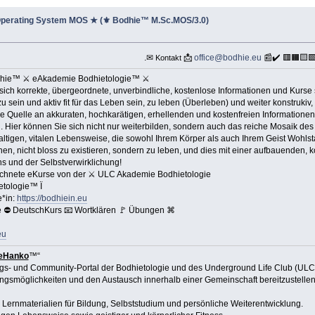
perating System MOS ★ (⚜ Bodhie™ M.Sc.MOS/3.0)
.✉
📩
office@bodhie.eu
📰✔️ 🟥🟧🟨
Kontakt
dhie™ ⚔ eAkademie Bodhietologie™ ⚔
ich korrekte, übergeordnete, unverbindliche, kostenlose Informationen und Kurse s
zu sein und aktiv fit für das Leben sein, zu leben (Überleben) und weiter konstruk
he Quelle an akkuraten, hochkarätigen, erhellenden und kostenfreien Informatione
rn. Hier können Sie sich nicht nur weiterbilden, sondern auch das reiche Mosaik de
hhaltigen, vitalen Lebensweise, die sowohl Ihrem Körper als auch Ihrem Geist Wohlst
n, nicht bloss zu existieren, sondern zu leben, und dies mit einer aufbauenden,
s und der Selbstverwirklichung!
zeichnete eKurse von der ⚔ ULC Akademie Bodhietologie
tologie™ Ï
*in:
https://bodhiein.eu
 ⛔ DeutschKurs 📧 Wortklären 🚩 Übungen ⌘
eu
eHanko
™“
ungs- und Community-Portal der Bodhietologie und des Underground Life Club (ULC). 
ungsmöglichkeiten und den Austausch innerhalb einer Gemeinschaft bereitzustellen
Lernmaterialien für Bildung, Selbststudium und persönliche Weiterentwicklung.