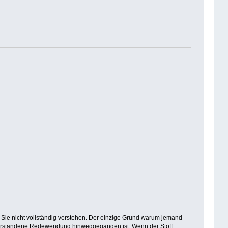
 Sie nicht vollständig verstehen. Der einzige Grund warum jemand
ht verstandene Redewendung hinweggegangen ist. Wenn der Stoff