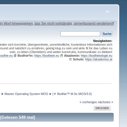
in Wort hinweggehen, das Sie nicht vollständig, sinnerfassend verstehen!❗
Neuigkeiten:
inden sich korrekte, übergeordnete, unverbindliche, kostenlose Informationen sich
esund und natürlich zu ernähren, geistig klug zu sein und aktiv fit für das Leben zu
sein, zu leben (Überleben) und weiter konstrukiv, kommunikativ zu bleiben!
/bodhie.eu
📗
Bodhie*in:
https://bodhiein.eu
📕
Akademie:
https://bodhietologie.eu
📒
Schule:
https://akademos.at
 ★ Master Operating System MOS ★ (⚜ Bodhie™ M.Sc.MOS/3.0)
« vorheriges
nächstes »
DRUCKEN
Gelesen 549 mal)