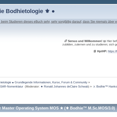
e Bodhietologie ⚜ ●
beim Studieren dieses eBuch sehr, sehr sorgfältig darauf, dass Sie niemals über e
🌈
Servus und Willkommen!
📖 Hier bef
zubilden, zulernen und zu studieren; sich g
📘
HptHP:
https:/
ietologie ● Grundlegende Informationen, Kurse, Forum & Community
»
SSAR-Nomenklatur 
(Moderator:
★ Ronald Johannes deClaire Schwab
) »
⚔ Bodhie™ Hanko
Master Operating System MOS ★ (⚜ Bodhie™ M.Sc.MOS/3.0) (