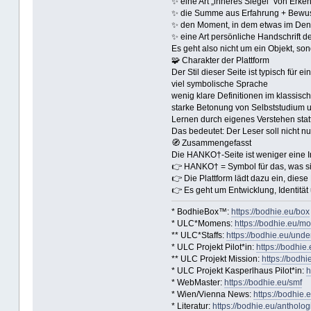
✨ eine Art „inneres Siegel“ von Erken
✨ die Summe aus Erfahrung + Bewus
✨ den Moment, in dem etwas im Denk
✨ eine Art persönliche Handschrift d
Es geht also nicht um ein Objekt, s
🧩 Charakter der Plattform
Der Stil dieser Seite ist typisch für e
viel symbolische Sprache
wenig klare Definitionen im klassisc
starke Betonung von Selbststudium u
Lernen durch eigenes Verstehen statt
Das bedeutet: Der Leser soll nicht 
🧭 Zusammengefasst
Die HANKO†-Seite ist weniger eine 
👉 HANKO† = Symbol für das, was si
👉 Die Plattform lädt dazu ein, diese
👉 Es geht um Entwicklung, Identitä
* BodhieBox™:
https://bodhie.eu/box
* ULC*Momens:
https://bodhie.eu/m
** ULC*Staffs:
https://bodhie.eu/und
* ULC Projekt Pilot*in:
https://bodhie.
** ULC Projekt Mission:
https://bodhi
* ULC Projekt Kasperlhaus Pilot*in:
h
* WebMaster:
https://bodhie.eu/smf
* Wien/Vienna News:
https://bodhie.
* Literatur:
https://bodhie.eu/antholog