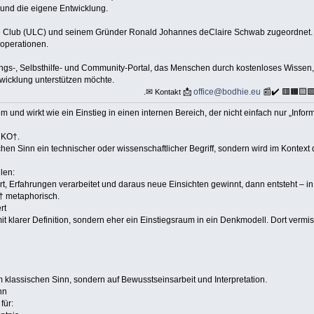
und die eigene Entwicklung.
e Club (ULC) und seinem Gründer Ronald Johannes deClaire Schwab zugeordnet. Si
operationen.
ungs-, Selbsthilfe- und Community-Portal, das Menschen durch kostenloses Wissen
twicklung unterstützen möchte.
.✉
📩
office@bodhie.eu
📰✔️ 🟥🟧🟨
Kontakt
und wirkt wie ein Einstieg in einen internen Bereich, der nicht einfach nur „Inform
NKO†.
chen Sinn ein technischer oder wissenschaftlicher Begriff, sondern wird im Kontext 
len:
t, Erfahrungen verarbeitet und daraus neue Einsichten gewinnt, dann entsteht – i
† metaphorisch.
rt
 mit klarer Definition, sondern eher ein Einstiegsraum in ein Denkmodell. Dort vermi
m klassischen Sinn, sondern auf Bewusstseinsarbeit und Interpretation.
nn
für: