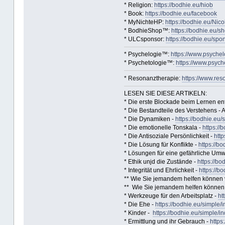
* Religion:
https://bodhie.eu/hiob
* Book:
https://bodhie.eu/facebook
* MyNichteHP:
https://bodhie.eu/Nic
* BodhieShop™:
https://bodhie.eu/s
* ULCsponsor:
https://bodhie.eu/spo
* Psychelogie™:
https://www.psychel
* Psychetologie™:
https://www.psych
* Resonanztherapie:
https://www.res
LESEN SIE DIESE ARTIKELN:
* Die erste Blockade beim Lernen en
* Die Bestandteile des Verstehens - A
* Die Dynamiken -
https://bodhie.eu/
* Die emotionelle Tonskala -
https://
* Die Antisoziale Persönlichkeit -
http
* Die Lösung für Konflikte -
https://b
* Lösungen für eine gefährliche Umw
* Ethik unjd die Zustände -
https://bo
* Integrität und Ehrlichkeit -
https://b
** Wie Sie jemandem helfen können
** Wie Sie jemandem helfen können -
* Werkzeuge für den Arbeitsplatz -
ht
* Die Ehe -
https://bodhie.eu/simple/
* Kinder -
https://bodhie.eu/simple/i
* Ermittlung und ihr Gebrauch -
https