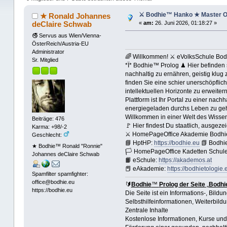
⚔ Bodhie™ Hanko ★ Master O
★ Ronald Johannes
deClaire Schwab
«
am:
26. Juni 2026, 01:18:27 »
🚭 Servus aus Wien/Vienna-
ÖsterReich/Austria-EU
Administrator
🌈 Willkommen! ⚔ eVolksSchule Bo
Sr. Mitglied
*Ï* Bodhie™ Prolog ♟ Hier befinden s
nachhaltig zu ernähren, geistig klug 
finden Sie eine schier unerschöpflic
intellektuellen Horizonte zu erweite
Plattform ist Ihr Portal zu einer nac
energiegeladen durchs Leben zu gehe
Willkommen in einer Welt des Wissen
Beiträge: 476
🚩 Hier findest Du staatlich, ausge
Karma: +98/-2
⚔ HomePageOffice Akademie Bodhie
Geschlecht:
📘 HptHP:
https://bodhie.eu
📗 Bodhie
★ Bodhie™ Ronald "Ronnie"
🏳 HomePageOffice Kadetten Schule
Johannes deClaire Schwab
📙 eSchule:
https://akademos.at
📕 eAkademie:
https://bodhietologie.
Spamfilter spamfighter:
office@bodhie.eu
🔰
Bodhie
™
Prolog der Seite
„
Bodhi
https://bodhie.eu
Die Seite ist ein Informations-, Bild
Selbsthilfeinformationen, Weiterbild
Zentrale Inhalte
Kostenlose Informationen, Kurse und 