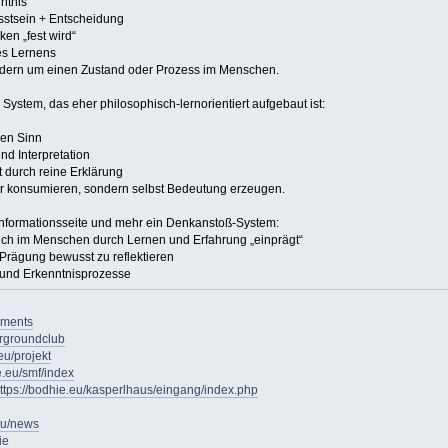
ntnis
stsein + Entscheidung
en „fest wird“
es Lernens
ondern um einen Zustand oder Prozess im Menschen.
in System, das eher philosophisch-lernorientiert aufgebaut ist:
hen Sinn
nd Interpretation
 durch reine Erklärung
nur konsumieren, sondern selbst Bedeutung erzeugen.
Informationsseite und mehr ein Denkanstoß-System:
ch im Menschen durch Lernen und Erfahrung „einprägt“
 Prägung bewusst zu reflektieren
t und Erkenntnisprozesse
oments
ergroundclub
eu/projekt
e.eu/smf/index
ttps://bodhie.eu/kasperlhaus/eingang/index.php
eu/news
ie