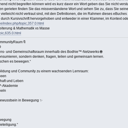
inend nicht begreifen können wird es kurz davor ein Wort geben das Sie nicht ve
ten gerieten finden Sie das missverstandene Wort und sehen Sie zu, dass Sie sei
 vielleicht nicht vertraut sind, mit den Definitionen, die im Rahmen dieses eBuch
s durch Kursivschrift hervorgehoben und entweder in einer Klammer, im Kontext oder
le/index.php/topic,357.0.html
eiterung & Mathematik vs Masse
pic,635.0.html
ommunityRaum🔖
O
ssens- und Gemeinschaftsraum innerhalb des Bodhie™-Netzwerks 🌐
konsumieren, sondern denken, fragen, teilen und gemeinsam lernen.
nschen es bewegen.“
ildung und Community zu einem wachsenden Lernraum:
deen
chaft und Leben
e™-Akademie
keln
Bewusstsein in Bewegung ✨
ewegung
eteiligung.“