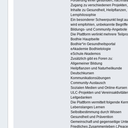
Förderung einer gesunden, nachhalti
Zugang zu verschiedenen Projekten,
Inhalte zu Gesundheit, Heilpflanzen,
Lernphilosophie
Ein besonderer Schwerpunkt liegt auf
wird empfohlen, unbekannte Begriffe 
Bildungs- und Community-Angebote
Die Plattform verlinkt mehrere Teilpro
Bodhie Hauptseite
Bodhie*in Gesundheitsportal
eAkademie Bodhietologie
eSchule Akademos
Zusätzlich gibt es Foren zu:
Allgemeiner Bildung
Heilpflanzen und Naturheilkunde
Deutschkursen
Kommunikationsübungen
Community-Austausch
Sozialen Medien und Online-Kursen
ULC-Projekten und Vereinsaktivitäten
Leitgedanken
Die Plattform vermittelt folgende Ker
Lebenslanges Lernen
Selbstbestimmung durch Wissen
Gesundheit und Prävention
Gemeinschaft und gegenseitige Unte
Friedliches Zusammenleben („Peace i