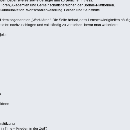
gen Lebensweise sowie geistiger und körperlicher Fitness.
 Foren, Akademien und Gemeinschaftsbereichen der Bodhie-Plattformen.
 Kommunikation, Wortschatzerweiterung, Lernen und Selbsthilfe.
 dem sogenannten „Wortklären“. Die Seite betont, dass Lernschwierigkeiten häufig
sofort nachzuschlagen und vollständig zu verstehen, bevor man weiterlernt.
jekte:
.
nideen:
rstützung
n Time – Frieden in der Zeit“)