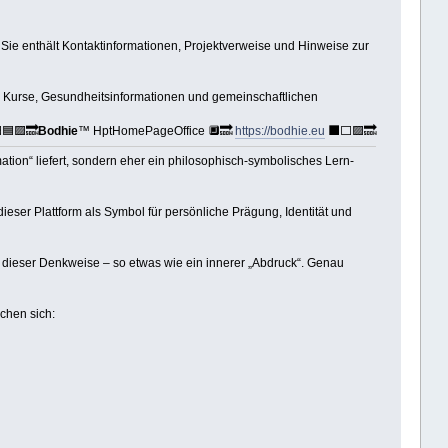
e enthält Kontaktinformationen, Projektverweise und Hinweise zur
, Kurse, Gesundheitsinformationen und gemeinschaftlichen
🟦🟪🔜
Bodhie
™ HptHomePageOffice 🔲🔜
https://bodhie.eu
⬛️⬜️🟪🔜
ation“ liefert, sondern eher ein philosophisch-symbolisches Lern-
dieser Plattform als Symbol für persönliche Prägung, Identität und
n dieser Denkweise – so etwas wie ein innerer „Abdruck“. Genau
schen sich: