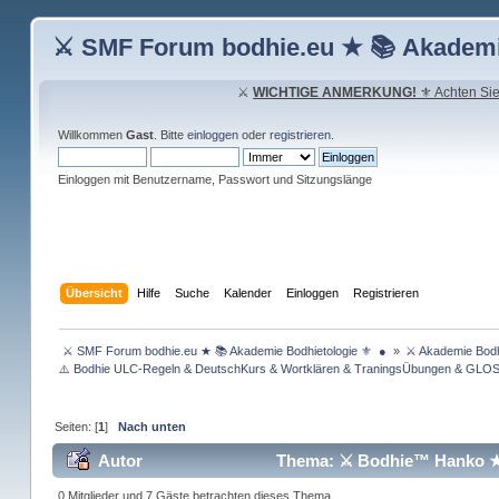
⚔ SMF Forum bodhie.eu ★ 📚 Akademi
⚔
WICHTIGE ANMERKUNG!
⚜ Achten Sie 
Willkommen
Gast
. Bitte
einloggen
oder
registrieren
.
Einloggen mit Benutzername, Passwort und Sitzungslänge
Übersicht
Hilfe
Suche
Kalender
Einloggen
Registrieren
 ⚔ SMF Forum bodhie.eu ★ 📚 Akademie Bodhietologie ⚜  ● 
»
⚔ Akademie Bodh
⚠️ Bodhie ULC-Regeln & DeutschKurs & Wortklären & TraningsÜbungen & GLO
Seiten: [
1
]
Nach unten
Autor
Thema: ⚔ Bodhie™ Hanko ★ 
0 Mitglieder und 7 Gäste betrachten dieses Thema.