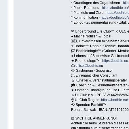
* Grundlagen des Organisieren -
http
* Public Relations -
https://bodhie.eu
* Planziele und Ziele-
https://bodhie.
* Kommunikation -
https://bodhie.eu/
* Epilog - Zusammenfassung - Zitat: Da
✉ Underground Life Club™ ⚔ ULC e.
● Mache Notizen & Fotos!
🇦🇹 Unverdrossen mit einem Servus
⭐️ Bodhie™ Ronald "Ronnie" Johann
🏳 Bodhietologie™ (Gründer; Mentor 
● Lebenslauf SuperVisor Gastronom
★ Bodhietologe™ Ï
https://bodhie.eu
📩
office@bodhie.e
u
😎 Gastronom - Supervisor
💥 Ehrenamtlicher Consultant
🎸 Künstler & Veranstaltungsberater
🎓 Coaching & Gesundheitsberater -
★ Obmann Underground Life Club™ C
⚔ ULClub e.V. LPD IV-Vr 442/b/VVW/
☝ ULClub Regeln:
https://bodhie.eu/
💳 Spenden Bank99™
Ronald Schwab - IBAN: AT2619120
📖 WICHTIGE ANMERKUNG!.
Achten Sie beim Studieren dieses eBu
ein Studium aufgibt verwirrt oder le